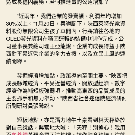
造成長穩固義務，若何推進量的公道增加？
“近兩年，我們企業的發賣額、利潤年均增加
30%以上。”1月20日，秦嶺腳下，陜西萊特光電資
料股份無限公司生孩子車間內，行將銷往各地的
OLED發光資料在穩固運轉的裝備中制作完成。公
司董事長兼總司理王亞龍說，企業的成長得益于陜
西對平易近營企業的全力支撐，以及立異上風的連
續開釋。
發掘經濟增加點，政策導向至關主要。“陜西把
成長縣域經濟、平易近營經濟、開放型經濟、數字
經濟作為補短板強弱項，推動高東西的品質成長的
主要抓手和無力舉動。”陜西省社會迷信院經濟研討
所副研討員張馨說。
短板地點，亦是潛力地牛土豪看到林天秤終於
對自己說話，興奮地大喊：「天秤！別擔心！我用
百
包養網
萬現金買下這棟樓，讓你隨意破壞！這就