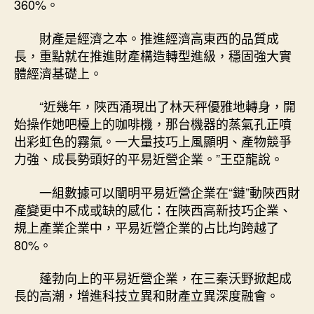
360%。
財產是經濟之本。推進經濟高東西的品質成
長，重點就在推進財產構造轉型進級，穩固強大實
體經濟基礎上。
“近幾年，陜西涌現出了林天秤優雅地轉身，開
始操作她吧檯上的咖啡機，那台機器的蒸氣孔正噴
出彩虹色的霧氣。一大量技巧上風顯明、產物競爭
力強、成長勢頭好的平易近營企業。”王亞龍說。
一組數據可以闡明平易近營企業在“鏈”動陜西財
產變更中不成或缺的感化：在陜西高新技巧企業、
規上產業企業中，平易近營企業的占比均跨越了
80%。
蓬勃向上的平易近營企業，在三秦沃野掀起成
長的高潮，增進科技立異和財產立異深度融會。