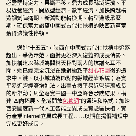
必需堅持定力、果斷不移，鼎力成長縣域經濟、平
易近營經濟、開放型經濟、數字經濟，加快跨越構
造調劑陣痛期、新舊動能轉換期、轉型進級承壓
期，確保奮力譜寫中國式古代化扶植的陜西新篇章
獲得決議性停頓。
邁進“十五五”，陜西在中國式古代化扶植中追逐
超出、爭做示范，面對更為深入復雜的成長情勢。
加快構建以縣城為關林天秤對兩人的抗議充耳不
聞，她已經完全沉浸在她對極致平
甜心花園
衡的追
求中。鍵、以小城鎮為節點的縣域經濟系統；落實
平易近營經濟增進法，出臺支撐平易近營經濟成長
的新舉動；周全落實中國—中亞峰會涉陜結果，構
建“四向拓展、全域開放
包養網
”的通道和格式；加速
西安國度新一代人工智能立異成長實驗區扶植，實
行產業internet立異成長工程……以期在揚優補短中
完成更好成長。