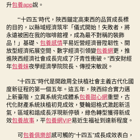
升
包養app
說。
“‘十四五’時代，陜西錨定高東西的品質成長標
的目的，以縣域經濟筑牢「儀式開始！失敗者，將
永遠被困在我的咖啡館裡，成為最不對稱的裝飾
品！」基礎、
包養感情
平易近營經濟晉陞韌性、開
放型經濟拓展空間、數字經濟引領變
包養網
更，推
進陜西經濟社會成長完成了汗青性衝破。”西安財經
年
包養妹
夜學經濟學院院長、傳授宋敏說。
“十四五”時代是開啟周全扶植社會主義古代化國
度新征程的第一個五年。這五年，陜西綜合實力邁
上新臺階，立異系統完成體系
包養甜心網
重塑，古
代化財產系統扶植初見成效，雙輪迴格式激起新活
氣，區域和諧成長浮現新停頓，綠色轉型獲得新成
效
包養故事
，平
包養網VIP
易近生福祉到達新程度。
可
包養俱樂部
感可觸的“十四五”成長成效表白，