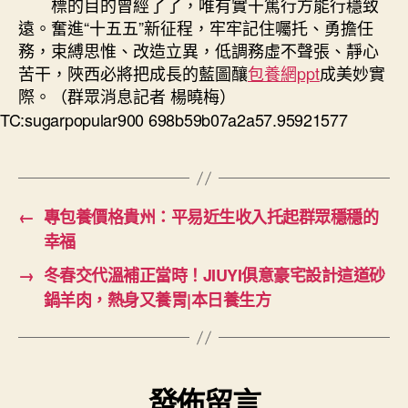
標的目的曾經了了，唯有實干篤行方能行穩致
遠。奮進“十五五”新征程，牢牢記住囑托、勇擔任
務，束縛思惟、改造立異，低調務虛不聲張、靜心
苦干，陜西必將把成長的藍圖釀
包養網ppt
成美妙實
際。（群眾消息記者 楊曉梅）
TC:sugarpopular900 698b59b07a2a57.95921577
←
專包養價格貴州：平易近生收入托起群眾穩穩的
幸福
→
冬春交代溫補正當時！JIUYI俱意豪宅設計這道砂
鍋羊肉，熱身又養胃|本日養生方
發佈留言