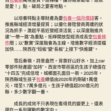
是愛！」點、破局之要害地點。
以培養特點主導財產為要
包養一個月價錢
害，
推進縣域經濟增量提質；以優化晉陞營商周遭的狀
況為抓手，激起平易近營經濟活氣；以深度融進共
建“一帶一路”為重點，拓睜開放型經濟成長空
包養條
件
間；以“數實”深度融會為主線，增進數字經濟提檔
加快……陜西在“短板”變“長板”上按下“快進鍵”。
雪后秦嶺，詩意盎然。背靠好山好水，加上car
零部件財產園“加持”，西安市鄠邑區的生孩子總值在
“十四五”完成倍增，城鄉面孔面目一新。2025年，
陜西縣域生孩子
包養
總值由2020年的剛破1萬億
元，增至1.7萬多億元，生孩子總值超200億元的
縣，多少數字翻一番。
成長的成效不只表現在看得見的變更上，還表
現在一系列躍動的數字中。