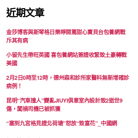
近期文章
金莎博客與斯琴格日樂睜開罵甜心寶貝台包養網戰
斥其有病
小留先生帶旺英國 喜包養網站簽證收緊致土豪轉戰
美國
2月2日0時至12時，德州森和診所家醫科無新增確診
病例！
昆明“汽車撞人”變亂JIUYI俱意室內設計致2逝世9
傷，闖禍司機已被抓獲
“塞到九宮格見證北荷塘”怒放“致富花”_中國網