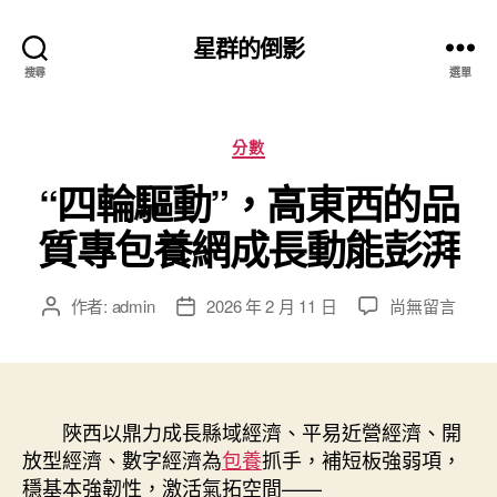
星群的倒影
搜尋
選單
分
分數
類
“四輪驅動”，高東西的品
質專包養網成長動能彭湃
在
作者:
admin
2026 年 2 月 11 日
尚無留言
文
文
〈“四
章
章
輪
作
發
驅
者
佈
動”，
日
高
陜西以鼎力成長縣域經濟、平易近營經濟、開
期
東
放型經濟、數字經濟為
包養
抓手，補短板強弱項，
西
穩基本強韌性，激活氣拓空間——