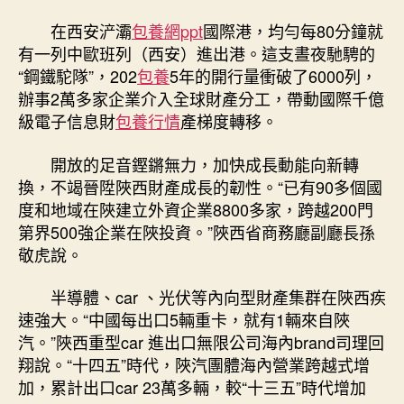
在西安浐灞
包養網ppt
國際港，均勻每80分鐘就
有一列中歐班列（西安）進出港。這支晝夜馳騁的
“鋼鐵駝隊”，202
包養
5年的開行量衝破了6000列，
辦事2萬多家企業介入全球財產分工，帶動國際千億
級電子信息財
包養行情
產梯度轉移。
開放的足音鏗鏘無力，加快成長動能向新轉
換，不竭晉陞陜西財產成長的韌性。“已有90多個國
度和地域在陜建立外資企業8800多家，跨越200門
第界500強企業在陜投資。”陜西省商務廳副廳長孫
敬虎說。
半導體、car 、光伏等內向型財產集群在陜西疾
速強大。“中國每出口5輛重卡，就有1輛來自陜
汽。”陜西重型car 進出口無限公司海內brand司理回
翔說。“十四五”時代，陜汽團體海內營業跨越式增
加，累計出口car 23萬多輛，較“十三五”時代增加