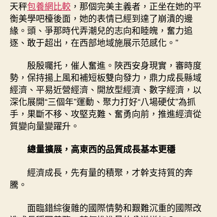
天秤
包養網比較
，那個完美主義者，正坐在她的平
衡美學吧檯後面，她的表情已經到達了崩潰的邊
緣。頭、爭那時代弄潮兒的志向和睦魄，奮力追
逐、敢于超出，在西部地域施展示范感化。”
殷殷囑托，催人奮進。陜西安身現實，審時度
勢，保持揚上風和補短板雙向發力，鼎力成長縣域
經濟、平易近營經濟、開放型經濟、數字經濟，以
深化展開“三個年”運動、聚力打好“八場硬仗”為抓
手，果斷不移、攻堅克難、奮勇向前，推進經濟從
質變向量變躍升。
總量擴展，高東西的品質成長基本更穩
經濟成長，先有量的積聚，才幹支持質的奔
騰。
面臨錯綜復雜的國際情勢和艱難沉重的國際改