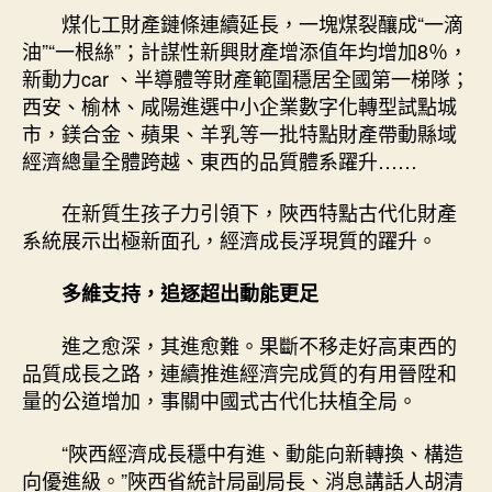
煤化工財產鏈條連續延長，一塊煤裂釀成“一滴
油”“一根絲”；計謀性新興財產增添值年均增加8％，
新動力car 、半導體等財產範圍穩居全國第一梯隊；
西安、榆林、咸陽進選中小企業數字化轉型試點城
市，鎂合金、蘋果、羊乳等一批特點財產帶動縣域
經濟總量全體跨越、東西的品質體系躍升……
在新質生孩子力引領下，陜西特點古代化財產
系統展示出極新面孔，經濟成長浮現質的躍升。
多維支持，追逐超出動能更足
進之愈深，其進愈難。果斷不移走好高東西的
品質成長之路，連續推進經濟完成質的有用晉陞和
量的公道增加，事關中國式古代化扶植全局。
“陜西經濟成長穩中有進、動能向新轉換、構造
向優進級。”陜西省統計局副局長、消息講話人胡清