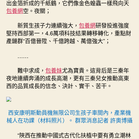
出金箔折成的千紙鶴，它們像金色蝗蟲一樣飛向天
包養網
空。夜關；
新質生孩子力連續強大，
包養網
研發投進強度
堅持西部第一，4.6萬項科技結果轉移轉化，重點財
產鏈群“百億晉陞、千億跨越、萬億強大”；
……
難中求成，
包養妹
尤為寶貴。這背后是三秦年
夜地連續奔涌的成長高潮，更有三秦兒女推動高東
西的品質成長的信念、決計、實干、苦干。
西安康明斯動員機無限公司生孩子車間內，產業機
械人在功課（材料照片）。 群眾消息記者 許奧博攝
“陜西在推動中國式古代化扶植中要有勇立潮林