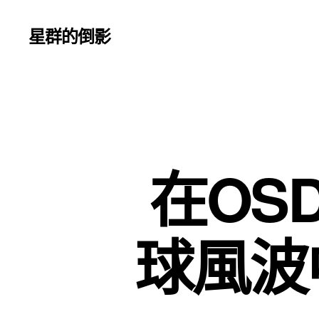
星群的倒影
在OS
球風波