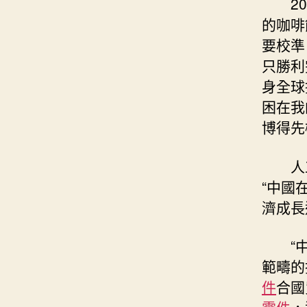
2
的咖啡
要校準
只勝利
身全球
困在我
博得先
人
“中國
濟成長
“
範疇的
件
合國
零件
，