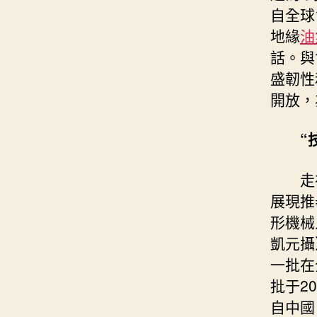
自全球
地緣
油
話。與
盛韌性
開放，
“
走
展現推
形機械
凱元攝
一批在
批于2
自中國