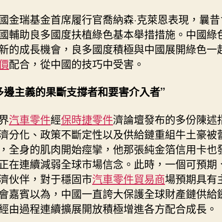
國金瑞基金首席履行官喬納森·克萊恩表現，曩昔
國輔助良多國度扶植綠色基本舉措措施。中國綠
新的成長機會，良多國度積極與中國展開綠色一
價
配合，從中國的技巧中受害。
多邊主義的果斷支撐者和要害介入者”
界
汽車零件
經
保時捷零件
濟論壇發布的多份陳述
濟分化、政策不斷定性以及供給鏈重組牛土豪被
，全身的肌肉開始痙攣，他那張純金箔信用卡也
正在連續減弱全球市場信念。此時，一個可預期
濟伙伴，對于穩固市
汽車零件貿易商
場預期具有
會嘉賓以為，中國一直誇大保護全球財產鏈供給
經由過程連續擴展開放積極增進各方配合成長。