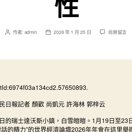
性
在
作者:
admin
2026 年 1 月 25 日
尚無留言
文
文
〈在
章
章
OSDER
作
發
奧
者
佈
斯
日
德
期
零
件
tId:6974f03a134cd2.57650893.
商
全
球
民日報記者 顏歡 尚凱元 許海林 郭梓云
風
波
日的瑞士達沃斯小鎮，白雪皚皚。1月19日至23
中，
對話的精力”的世界經濟論壇2026年年會在這里舉
讀