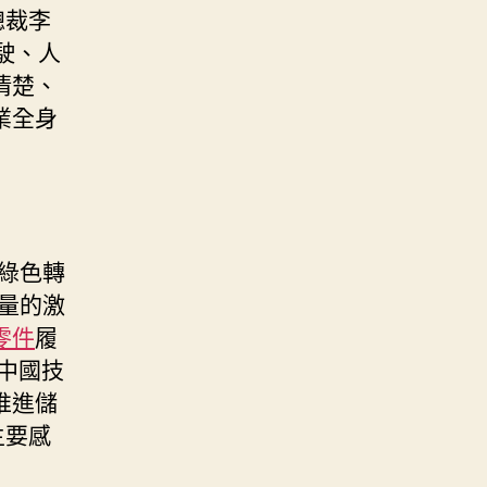
總裁李
駛、人
清楚、
業全身
綠色轉
量的激
零件
履
中國技
推進儲
主要感