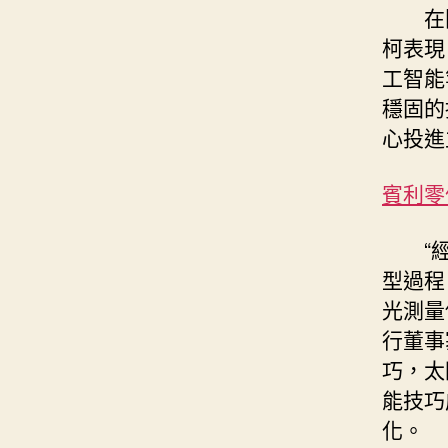
在
柯表現
工智能
穩固的
心投進
賓利零
“
型過程
光測量
行董事
巧，太
能技巧
化。