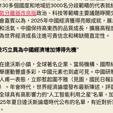
130多個國度和地域近3000名分歧範疇的代表就
懂
中
氣分離器改良版
政治、科技等範疇主要議題睜開
國
會嘉賓以為，2025年中國經濟獲得亮眼成就，展
簡
和活氣。中國保持高東西的品質成長，擴展高程
直
為世界經濟成長注進可貴信念和稀缺簡直定性。
定
性〉
中
技巧立異為中國經濟增加博得先機”
在達沃斯小鎮，全球著名企業、當局機構、國際
舉運動豐盛多彩，中國元素也到處可見。中國研
人甫一表態，立即惹起圍不雅（見圖，國民日報
）。年會時代，世界經濟論壇發布最新陳述，評
全球具有高影響力的“人工智能利用之星”名單，
025年夏日達沃斯論壇時代公布的名單，有近對折
。