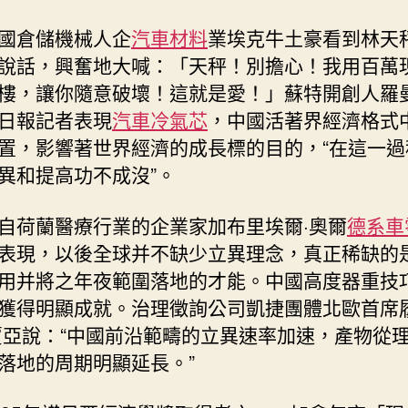
國倉儲機械人企
汽車材料
業埃克牛土豪看到林天
說話，興奮地大喊：「天秤！別擔心！我用百萬
樓，讓你隨意破壞！這就是愛！」蘇特開創人羅曼
日報記者表現
汽車冷氣芯
，中國活著界經濟格式
置，影響著世界經濟的成長標的目的，“在這一過
異和提高功不成沒”。
自荷蘭醫療行業的企業家加布里埃爾·奧爾
德系車
表現，以後全球并不缺少立異理念，真正稀缺的
用并將之年夜範圍落地的才能。中國高度器重技
獲得明顯成就。治理徵詢公司凱捷團體北歐首席
賈亞說：“中國前沿範疇的立異速率加速，產物從
落地的周期明顯延長。”