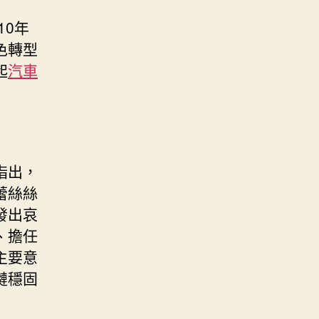
10年
色轉型
起
汽車
指出，
蕾絲絲
發出哀
、擔任
主要意
鏈穩固