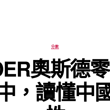
分
分數
類
DER奧斯德
中，讀懂中