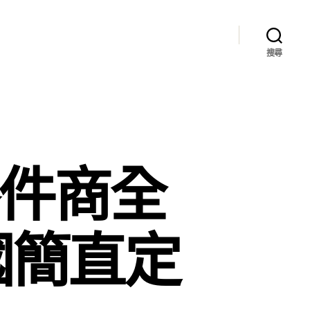
搜尋
零件商全
國簡直定