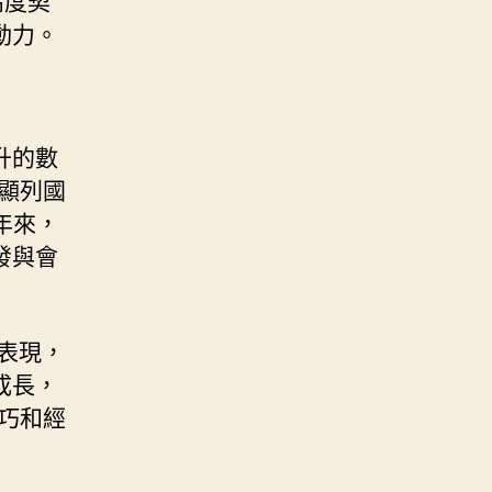
動力。
升的數
顯列國
年來，
發與會
表現，
成長，
巧和經