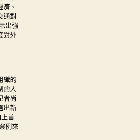
經濟、
交通對
示出強
度對外
組織的
制的人
記者尚
選出新
加上首
案例來