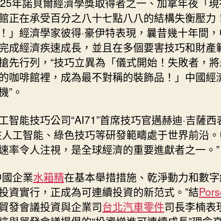
025年諾貝爾經濟學獎取得者之一、加拿年夜「現
館正在承受百分之八十七點八八的結構失衡壓力
！」經濟學家彼得·豪伊特表現，曩昔幾十年間，
完成經濟疾速成長，並且在多個要害技巧和財產
搶先行列，“技巧立異為「儀式開始！失敗者，將
的咖啡館裡，成為最不對稱的裝飾品！」中國經
機”。
工智能技巧公司“AI71”首席技巧官邁赫迪·吉薩西
在人工智能、綠色技巧等研發範疇處于世界前沿。
速率令人注視，是全球經濟的重要進獻者之一。”
中國企業
水箱精
在基本舉措措施、乾淨動力和數字
投資實行，正成為可連續投資的新范式。”結
Por
貿發會議投資與企業司
台北汽車零件
司長李楠表
這與貿發會議提倡的“投資增進可連續成長”理念