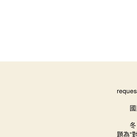
reques
國
冬
題為“