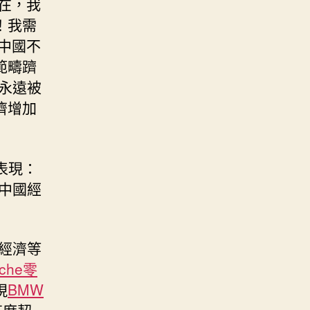
在，我
！我需
中國不
範疇躋
永遠被
濟增加
表現：
中國經
經濟等
sche零
現
BMW
高度契