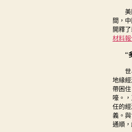
美
間，中
開釋了
材料報
“
世
地緣經
帶困住
嚎。，
任的經
義。與
通順，