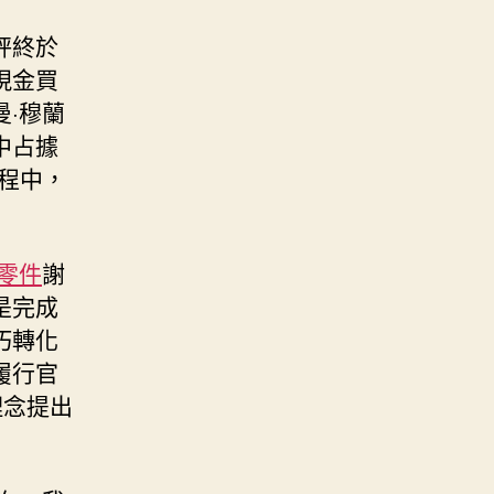
秤終於
現金買
·穆蘭
中占據
程中，
零件
謝
是完成
巧轉化
履行官
理念提出