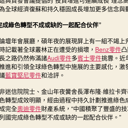
為全球經濟復蘇和持久穩固成長增加更多信念與
完成綠色轉型不成或缺的一起配合伙伴”
論壇年會展廳，碩年夜的展現屏上有一組不竭上
時記載著全球叢林正在遭受的損壞，
Benz零件
凸
長之路仍然佈滿諸
Audi零件
多
賓士零件
挑釁。近
推進和引領全球綠色轉型中施展的主要感化，激
議
藍寶堅尼零件
和洽評。
非迷信院院士、金山年夜黌舍長澤布隆·維拉卡齊
色轉型成效明顯，經由過程中持久計劃推進綠色
成完全
奧迪零件
財產系統，“中國積聚了豐盛的技
列國完成綠色轉型不成或缺的一起配合伙伴。”