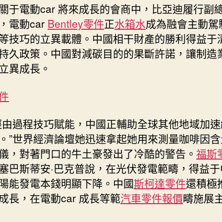
關于電動car 將來成長的會商中，比亞迪履行副
，電動car
Bentley零件
正
水箱水
成為融會主動駕
等技巧的立異載體。中國相干財產的勝利得益于
持久政策。中國對減碳目的的果斷許諾，讓制造
立異成長。
件
經由過程技巧賦能，中國正輔助全球其他地域加速
。”世界經濟論壇她迅速拿起她用來測量咖啡因含
儀，對著門口的牛土豪發出了冷酷的警告。
福斯
塞巴斯蒂安·巴克普說，在光伏發電範疇，得益于
陽能發電本錢明顯下降。中國
斯柯達零件
還積極
成長，在電動car 成長等範
汽車零件報價
疇施展