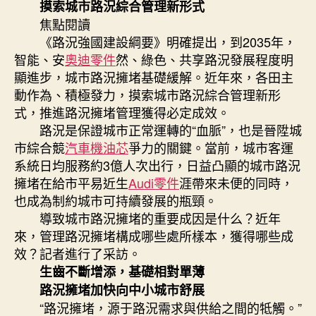
摸索城市路況綜合管理新形式
日
焦點閱讀
OSDER
《路況強國建設綱要》明確提出，到2035年，
奧
智能、安
奧迪零件
然、綠色、共享路況發展程度明
斯
顯進步，城市路況擁堵基礎緩解。近年來，各田主
德
動作為、積極發力，摸索城市路況綜合管理新形
德
系
式，推進路況擁堵管理獲得必定成效。
車
路況是保證城市正常運轉的“血脈”，也是晉陞城
均
市綜合競
汽車機油芯
爭力的關鍵。當前，城市客運
辦
系統日均服務約3億人次出行，日益凸顯的城市路況
事
擁堵在給市平易近生
Audi零件
涯帶來未便的同時，
約
也成為制約城市可持續發展的瓶頸。
3
導致城市路況擁堵的重要成因是什么？近年
億
人
來，管理路況擁堵構成哪些處所樣本，獲得哪些成
次
效？記者進行了采訪。
出
生齒不斷增添，基礎相對單薄
行
路況擁堵加快向中小城市舒展
_
“路況擁堵，源于路況需求與供給之間的牴觸。”
中