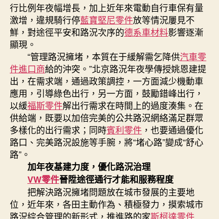
行比例年夜幅增長，加上近年來電動自行車保有量
激增，違規騎行停
藍寶堅尼零件
放等情況屢見不
鮮，對途徑平安和路況次序的
德系車材料
影響逐漸
顯現。
“管理路況擁堵，本質在于緩解需乞降供
汽車零
件進口商
給的沖突。”北京路況年夜學傳授姚恩建提
出，在需求端，通過政策調控，一方面減少機動車
應用，引導綠色出行，另一方面，鼓勵錯峰出行，
以緩
福斯零件
解出行需求在時間上的過度湊集。在
供給端，既要以加倍完美的公共路況網絡滿足群眾
多樣化的出行需求；同時
賓利零件
，也要通過優化
路口、完美路況設施等手腕，將“堵心路”變成“舒心
路”。
加年夜基建力度，優化路況治理
VW零件
晉陞途徑通行才能和服務程度
把解決路況擁堵問題放在城市發展的主要地
位，近年來，各田主動作為、積極發力，摸索城市
路況綜合管理的新形式，推進路的家
斯柯達零件