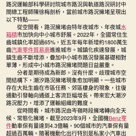
路況運輸部科學研討院城市路況與軌道路況研討中
國
間總工程師陳徐梅剖析，當前城市路況擁堵呈現出
網〉
中
以下特點——
從空間看，路況擁堵由特年夜城市、年夜城
水
箱精
市加快向中小城市舒展。2022年，全國常住生
齒城鎮化率超過65%，近五年每年新增約1800萬生
齒
汽車零件貿易商
進進城市。城鎮化疾速發展，城
鎮生齒不斷增添，疊加中小城市路況發展基礎相對
單薄，形成中小城市路況擁堵問題日益嚴重。
分者是期待成為新郎。沒有什麼。歧理城市空
間結構下，潮汐路況擁堵現象愈加明顯。一些城市
存在大批生齒在市區任務、郊區棲身的現象，往復
通勤引發軸向通道上客流巨幅增長，帶來宏大潮汐
路況壓力，增添了運輸組織的難度。
從時間看，城市路況由岑嶺時段擁堵轉向全天
候、常態化擁堵。截至2023年9月，全國機
Benz零
件
動車保有量達到4.3億輛，90個城市的汽車保有量
超過百萬輛。隨著機動化出行特別是私家小汽車出