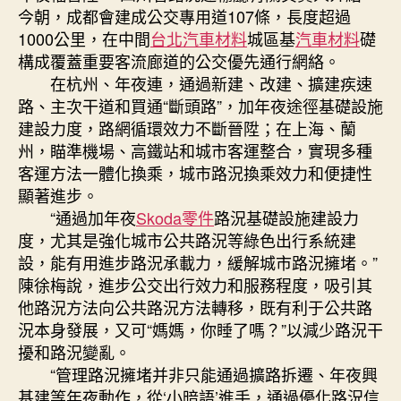
今朝，成都會建成公交專用道107條，長度超過
1000公里，在中間
台北汽車材料
城區基
汽車材料
礎
構成覆蓋重要客流廊道的公交優先通行網絡。
在杭州、年夜連，通過新建、改建、擴建疾速
路、主次干道和買通“斷頭路”，加年夜途徑基礎設施
建設力度，路網循環效力不斷晉陞；在上海、蘭
州，瞄準機場、高鐵站和城市客運整合，實現多種
客運方法一體化換乘，城市路況換乘效力和便捷性
顯著進步。
“通過加年夜
Skoda零件
路況基礎設施建設力
度，尤其是強化城市公共路況等綠色出行系統建
設，能有用進步路況承載力，緩解城市路況擁堵。”
陳徐梅說，進步公交出行效力和服務程度，吸引其
他路況方法向公共路況方法轉移，既有利于公共路
況本身發展，又可“媽媽，你睡了嗎？”以減少路況干
擾和路況變亂。
“管理路況擁堵并非只能通過擴路拆遷、年夜興
基建等年夜動作，從‘小暗語’進手，通過優化路況信