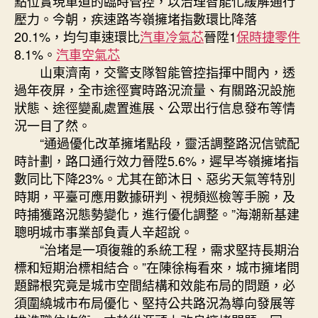
點位實現車道的臨時管控，以治理智能化緩解通行
壓力。今朝，疾速路岑嶺擁堵指數環比降落
20.1%，均勻車速環比
汽車冷氣芯
晉陞1
保時捷零件
8.1%。
汽車空氣芯
山東濟南，交警支隊智能管控指揮中間內，透
過年夜屏，全市途徑實時路況流量、有關路況設施
狀態、途徑變亂處置進展、公眾出行信息發布等情
況一目了然。
“通過優化改革擁堵點段，靈活調整路況信號配
時計劃，路口通行效力晉陞5.6%，遲早岑嶺擁堵指
數同比下降23%。尤其在節沐日、惡劣天氣等特別
時期，平臺可應用數據研判、視頻巡檢等手腕，及
時捕獲路況態勢變化，進行優化調整。”海潮新基建
聰明城市事業部負責人辛超說。
“治堵是一項復雜的系統工程，需求堅持長期治
標和短期治標相結合。”在陳徐梅看來，城市擁堵問
題歸根究竟是城市空間結構和效能布局的問題，必
須圍繞城市布局優化、堅持公共路況為導向發展等