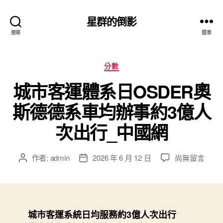
星群的倒影
搜尋
選單
分
分數
類
城市客運體系日OSDER奧
斯德德系車均辦事約3億人
次出行_中國網
在
作者:
admin
2026 年 6 月 12 日
尚無留言
文
文
〈城
章
章
市
作
發
客
者
佈
運
日
體
期
城市客運系統日均服務約3億人次出行
系