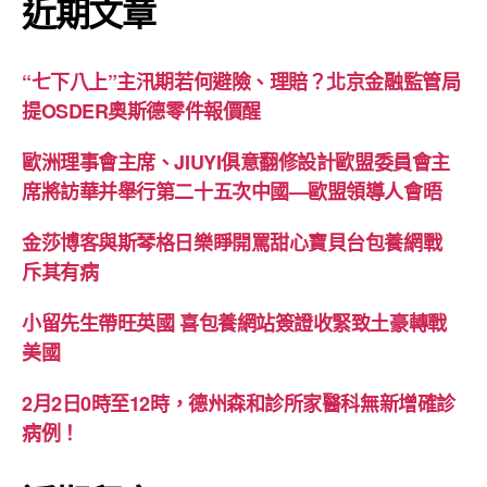
近期文章
“七下八上”主汛期若何避險、理賠？北京金融監管局
提OSDER奧斯德零件報價醒
歐洲理事會主席、JIUYI俱意翻修設計歐盟委員會主
席將訪華并舉行第二十五次中國—歐盟領導人會晤
金莎博客與斯琴格日樂睜開罵甜心寶貝台包養網戰
斥其有病
小留先生帶旺英國 喜包養網站簽證收緊致土豪轉戰
美國
2月2日0時至12時，德州森和診所家醫科無新增確診
病例！