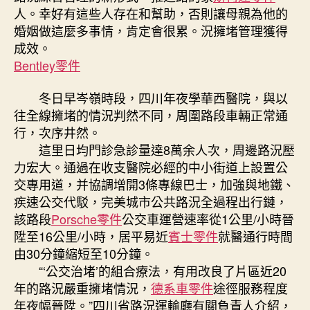
人。幸好有這些人存在和幫助，否則讓母親為他的
婚姻做這麼多事情，肯定會很累。況擁堵管理獲得
成效。
Bentley零件
冬日早岑嶺時段，四川年夜學華西醫院，與以
往全線擁堵的情況判然不同，周圍路段車輛正常通
行，次序井然。
這里日均門診急診量達8萬余人次，周邊路況壓
力宏大。通過在收支醫院必經的中小街道上設置公
交專用道，并協調增開3條專線巴士，加強與地鐵、
疾速公交代駁，完美城市公共路況全過程出行鏈，
該路段
Porsche零件
公交車運營速率從1公里/小時晉
陞至16公里/小時，居平易近
賓士零件
就醫通行時間
由30分鐘縮短至10分鐘。
“‘公交治堵’的組合療法，有用改良了片區近20
年的路況嚴重擁堵情況，
德系車零件
途徑服務程度
年夜幅晉陞。”四川省路況運輸廳有關負責人介紹，