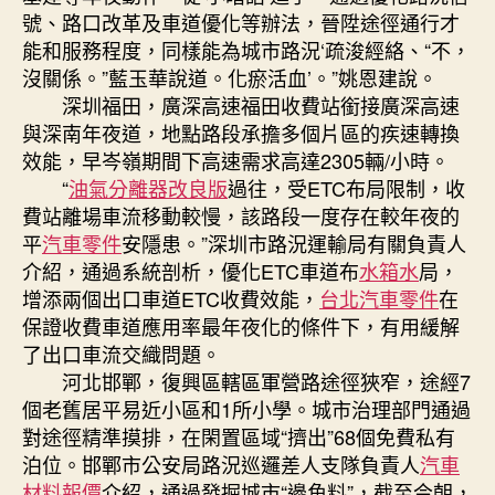
號、路口改革及車道優化等辦法，晉陞途徑通行才
能和服務程度，同樣能為城市路況‘疏浚經絡、“不，
沒關係。”藍玉華說道。化瘀活血’。”姚恩建說。
深圳福田，廣深高速福田收費站銜接廣深高速
與深南年夜道，地點路段承擔多個片區的疾速轉換
效能，早岑嶺期間下高速需求高達2305輛/小時。
“
油氣分離器改良版
過往，受ETC布局限制，收
費站離場車流移動較慢，該路段一度存在較年夜的
平
汽車零件
安隱患。”深圳市路況運輸局有關負責人
介紹，通過系統剖析，優化ETC車道布
水箱水
局，
增添兩個出口車道ETC收費效能，
台北汽車零件
在
保證收費車道應用率最年夜化的條件下，有用緩解
了出口車流交織問題。
河北邯鄲，復興區轄區軍營路途徑狹窄，途經7
個老舊居平易近小區和1所小學。城市治理部門通過
對途徑精準摸排，在閑置區域“擠出”68個免費私有
泊位。邯鄲市公安局路況巡邏差人支隊負責人
汽車
材料報價
介紹，通過發掘城市“邊角料”，截至今朝，