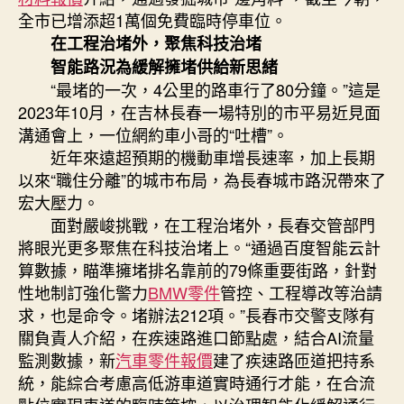
全市已增添超1萬個免費臨時停車位。
在工程治堵外，聚焦科技治堵
智能路況為緩解擁堵供給新思緒
“最堵的一次，4公里的路車行了80分鐘。”這是
2023年10月，在吉林長春一場特別的市平易近見面
溝通會上，一位網約車小哥的“吐槽”。
近年來遠超預期的機動車增長速率，加上長期
以來“職住分離”的城市布局，為長春城市路況帶來了
宏大壓力。
面對嚴峻挑戰，在工程治堵外，長春交管部門
將眼光更多聚焦在科技治堵上。“通過百度智能云計
算數據，瞄準擁堵排名靠前的79條重要街路，針對
性地制訂強化警力
BMW零件
管控、工程導改等治請
求，也是命令。堵辦法212項。”長春市交警支隊有
關負責人介紹，在疾速路進口節點處，結合AI流量
監測數據，新
汽車零件報價
建了疾速路匝道把持系
統，能綜合考慮高低游車道實時通行才能，在合流