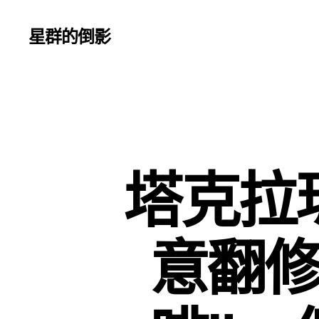
星群的倒影
塔克拉瑪
意翻修