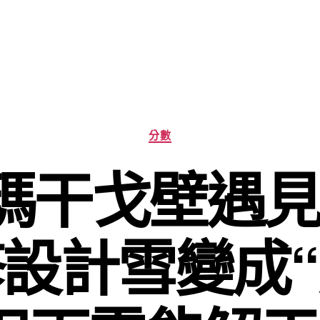
分
分數
類
干戈壁遇見J
設計雪變成