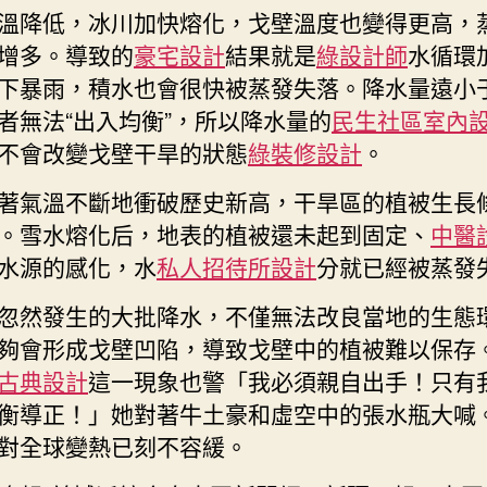
溫降低，冰川加快熔化，戈壁溫度也變得更高，
增多。導致的
豪宅設計
結果就是
綠設計師
水循環
下暴雨，積水也會很快被蒸發失落。降水量遠小
者無法“出入均衡”，所以降水量的
民生社區室內
不會改變戈壁干旱的狀態
綠裝修設計
。
著氣溫不斷地衝破歷史新高，干旱區的植被生長
。雪水熔化后，地表的植被還未起到固定、
中醫
水源的感化，水
私人招待所設計
分就已經被蒸發
忽然發生的大批降水，不僅無法改良當地的生態
夠會形成戈壁凹陷，導致戈壁中的植被難以保存
古典設計
這一現象也警「我必須親自出手！只有
衡導正！」她對著牛土豪和虛空中的張水瓶大喊
對全球變熱已刻不容緩。