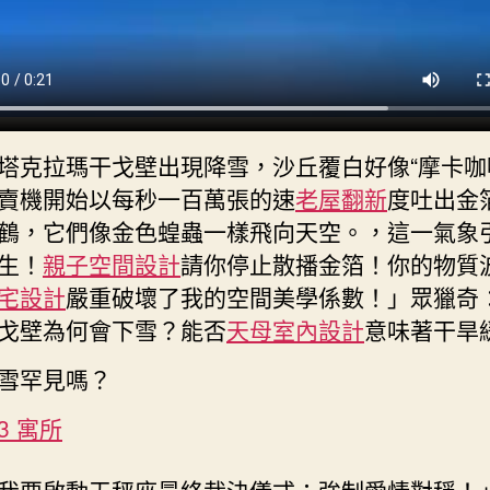
塔克拉瑪干戈壁出現降雪，沙丘覆白好像“摩卡咖
賣機開始以每秒一百萬張的速
老屋翻新
度吐出金
鶴，它們像金色蝗蟲一樣飛向天空。，這一氣象
生！
親子空間設計
請你停止散播金箔！你的物質
宅設計
嚴重破壞了我的空間美學係數！」眾獵奇
戈壁為何會下雪？能否
天母室內設計
意味著干旱
雪罕見嗎？
R3 寓所
我要啟動天秤座最終裁決儀式：強制愛情對稱！