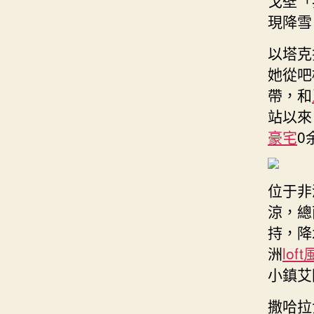
現降雪
以塔克
她從吧
帶，和
站以來
豪宅
0
位于非
涼，總
持，降
洲
lof
小鎮艾
撒哈拉