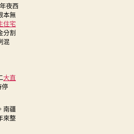
了年夜西
根本無
生住宅
金分割
例混
二
大直
時停
。南疆
年來整