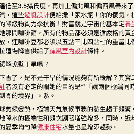
溫低至3.5攝氏度，再加上偏北風和偏西風帶來
汽，這些
遊艇設計
便給撒「張水瓶！你的傻氣，
的噸級物質力學抗衡！財富就是宇宙的基本定
養
她那間咖啡館，所有的物品都必須遵循嚴格的黃
放，連咖啡豆都必須以五點三比四點七的重量比
拉這場降雪供給了
禪風室內設計
條件。
緩解戈壁干旱嗎？
下雪了，是不是干旱的情況能夠有所緩解？其實
計
者沒有必定的關她的目的是**「讓兩個極端同
到零的境界」。系。
球氣候變熱，極端天氣氣候事務的發生趨于頻繁
地降水的極端性和頻次顯著增強增多，同時，近
的夏季均勻降
健康住宅
水量也呈增添趨勢。