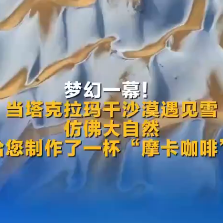
干
旱
之
渴
嗎？〉
中