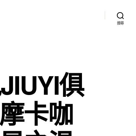
搜尋
IUYI俱
“摩卡咖