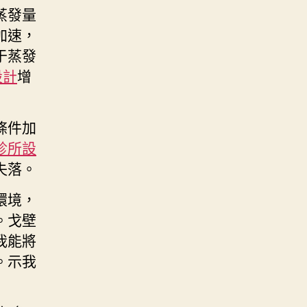
蒸發量
加速，
于蒸發
設計
增
條件加
診所設
失落。
環境，
。戈壁
我能將
。示我