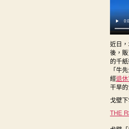
近日，
後，販
的千紙
「牛先
經
退休
干旱的
戈壁下
THE 
戈壁「