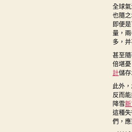
全球氣
也隨之
即便是
量，兩
多，并
甚至隨
倍堪憂
計
儲存
此外，
反而能
降雪
新
這種失
們，應