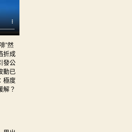
啡”然
箔折成
引發公
波動已
：極度
緩解？
」里出