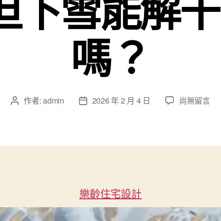
但下雪能解
嗎？
在
作者:
admin
2026 年 2 月 4 日
尚無留言
文
文
〈塔
章
章
克
作
發
拉
者
佈
瑪
日
干
期
戈
壁
樂齡住宅設計
遇
見
JIUYI