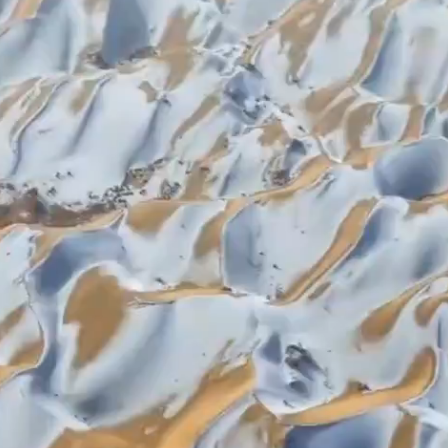
俱
意
翻
修
設
計
雪
變
成
“摩
卡
咖
啡”，
但
下
雪
能
解