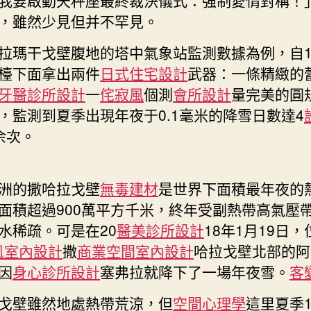
，雖然少見但并不罕見。
拉瑪干戈壁腹地的塔中氣象站監測數據為例，自19
檯下面拿出兩件
日式住宅設計
武器：一條精緻的
牙醫診所設計
一
侘寂風
個測
會所設計
量完美的圓
，監測到夏季出現年夜于0.1毫米的降雪日數達4
余次。
洲的撒哈拉戈壁
無毒建材
是世界下面積最年夜的
面積超過900萬平方千米，終年受副熱帶高氣壓
水稀疏。可是在20
醫美診所設計
18年1月19日
t風室內設計
撒
商業空間室內設計
哈拉戈壁北部的阿
因
身心診所設計
塞弗拉就降下了一場年夜雪。
客
戈壁雖然地處熱帶荒涼，但
空間心理學
這里夏季