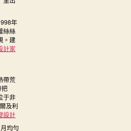
98年
蕾絲絲
規。建
設計家
熱帶荒
帶把
，位于非
爾及利
變設計
1月均勻