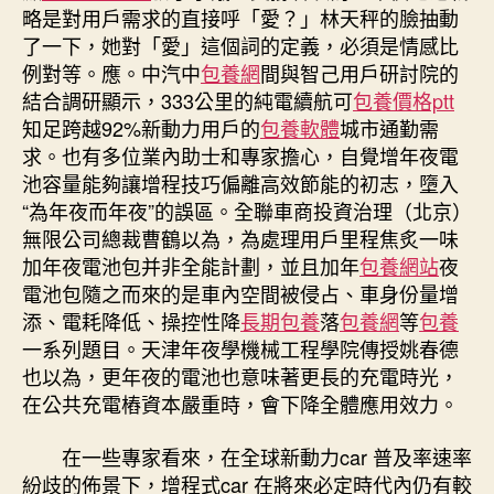
略是對用戶需求的直接呼「愛？」林天秤的臉抽動
了一下，她對「愛」這個詞的定義，必須是情感比
例對等。應。中汽中
包養網
間與智己用戶研討院的
結合調研顯示，333公里的純電續航可
包養價格ptt
知足跨越92%新動力用戶的
包養軟體
城市通勤需
求。也有多位業內助士和專家擔心，自覺增年夜電
池容量能夠讓增程技巧偏離高效節能的初志，墮入
“為年夜而年夜”的誤區。全聯車商投資治理（北京）
無限公司總裁曹鶴以為，為處理用戶里程焦炙一味
加年夜電池包并非全能計劃，並且加年
包養網站
夜
電池包隨之而來的是車內空間被侵占、車身份量增
添、電耗降低、操控性降
長期包養
落
包養網
等
包養
一系列題目。天津年夜學機械工程學院傳授姚春德
也以為，更年夜的電池也意味著更長的充電時光，
在公共充電樁資本嚴重時，會下降全體應用效力。
在一些專家看來，在全球新動力car 普及率速率
紛歧的佈景下，增程式car 在將來必定時代內仍有較