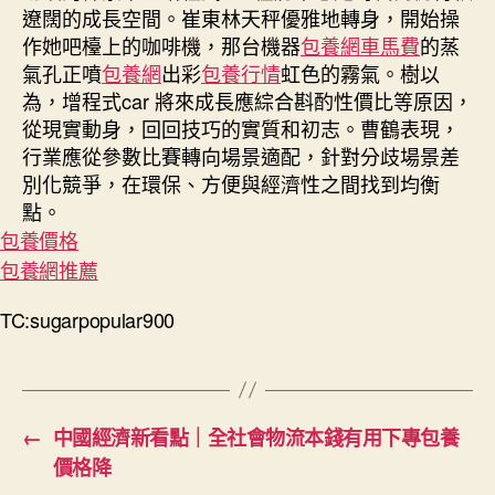
遼闊的成長空間。崔東林天秤優雅地轉身，開始操
作她吧檯上的咖啡機，那台機器
包養網車馬費
的蒸
氣孔正噴
包養網
出彩
包養行情
虹色的霧氣。樹以
為，增程式car 將來成長應綜合斟酌性價比等原因，
從現實動身，回回技巧的實質和初志。曹鶴表現，
行業應從參數比賽轉向場景適配，針對分歧場景差
別化競爭，在環保、方便與經濟性之間找到均衡
點。
包養價格
包養網推薦
TC:sugarpopular900
←
中國經濟新看點｜全社會物流本錢有用下專包養
價格降