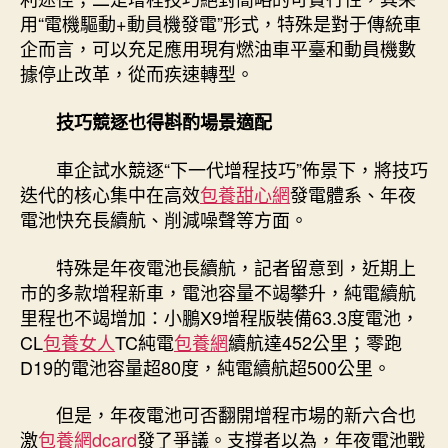
用“電機驅動+動員機發電”形式，特殊是對于傳統車
企而言，可以充足應用現有燃油車平臺和動員機數
據停止改革，從而疾速轉型。
技巧競逐也得斟酌場景適配
車企試水競逐“下一代增程技巧”佈景下，將技巧
迭代的核心集中在高效
包養甜心網
發電體系、年夜
電池快充長續航、削減噪聲等方面。
特殊是年夜電池長續航，記者留意到，近期上
市的多款增程新車，電池容量不竭攀升，純電續航
里程也不竭增加：小鵬X9增程版裝備63.3度電池，
CL
包養女人
TC純電
包養網
續航達452公里；零跑
D19的電池容量超80度，純電續航超500公里。
但是，年夜電池可否翻開增程市場的新六合也
激
包養網dcard
發了爭議。支撐者以為，年夜電池戰