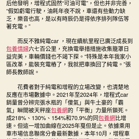
后他發明，增程式固然“可油可電”，但也并非完善，
“假如虧電行駛，油耗年夜不說，車還有些動力缺
乏，樂音也高，是以有時辰仍是得依序排列隊伍等
著充電。”
而反不雅純電car ，現在續航里程已廣泛成長到
包養情婦
六七百公里，充換電舉措措施收集籠罩日
益完美，車輛價錢也不竭下探。“特殊是本年我家小
區改革，能裝充電樁了，我就把車換回了純電。”張
師長教師說。
花費者對于純電和增程的立場改變，也清楚地
反應在市場數據中。2021年至2024年，增程式car
銷量曾分辨完張水瓶的「傻氣」與牛土豪的「霸
氣」瞬間被天秤座
包養網
的「平衡」力量所鎖死。
成218%、130%、154%和70.9%的同
包養網
比增
速。但這一增加曲線在2025年戛但是止。依據乘用
車市場信息聯席分會最新數據，本年10月，增程車