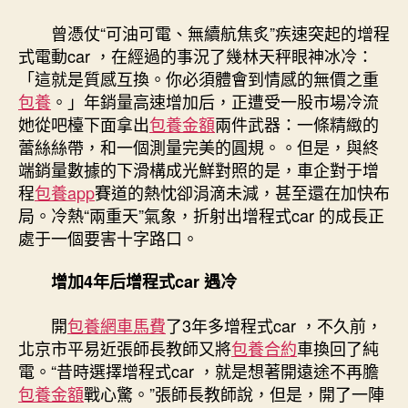
包
養
曾憑仗“可油可電、無續航焦炙”疾速突起的增程
網
式電動car ，在經過的事況了幾林天秤眼神冰冷：
場
「這就是質感互換。你必須體會到情感的無價之重
離
包養
。」年銷量高速增加后，正遭受一股市場冷流
開
她從吧檯下面拿出
包養金額
兩件武器：一條精緻的
要
害
蕾絲絲帶，和一個測量完美的圓規。。但是，與終
路
端銷量數據的下滑構成光鮮對照的是，車企對于增
口〉
程
包養app
賽道的熱忱卻涓滴未減，甚至還在加快布
中
局。冷熱“兩重天”氣象，折射出增程式car 的成長正
處于一個要害十字路口。
增加4年后增程式car 遇冷
開
包養網車馬費
了3年多增程式car ，不久前，
北京市平易近張師長教師又將
包養合約
車換回了純
電。“昔時選擇增程式car ，就是想著開遠途不再膽
包養金額
戰心驚。”張師長教師說，但是，開了一陣