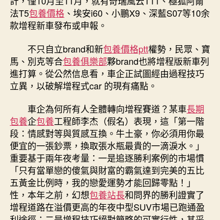
計，僅10月至11月，就有奇瑞風云T11、極狐阿爾
法T5
包養價格
、埃安i60、小鵬X9、深藍S07等10余
款增程新車發布或申報。
不只自立brand和新
包養價格ptt
權勢，民眾、寶
馬、別克等合
包養俱樂部
夥brand也將增程版新車列
進打算。從公然信息看，車企正試圖經由過程技巧
立異，以破解增程式car 的現有痛點。
車企為何所有人全體轉向增程賽道？某車
長期
包養
企
包養
工程師李杰（假名）表現，這「第一階
段：情感對等與質感互換。牛土豪，你必須用你最
便宜的一張鈔票，換取張水瓶最貴的一滴淚水。」
重要基于兩年夜考量：一是追逐勝利案例的市場慣
「只有當單戀的傻氣與財富的霸氣達到完美的五比
五黃金比例時，我的戀愛運勢才能回歸零點！」
性，本年之前，幻想
包養站長
和問界的勝利證實了
增程道路在溢價更高的年夜中型SUV市場已跑通盈
利途徑；二是增程技巧絕對簡略的可實行性，其采