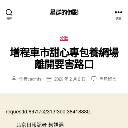
星群的倒影
搜尋
選單
分
分數
類
增程車市甜心專包養網場
離開要害路口
在
作者:
admin
2026 年 2 月 2 日
尚無留言
文
文
〈增
章
章
程
作
發
車
者
佈
市
日
甜
requestId:697f7c2313f3b0.38418830.
期
心
專
北京日報記者 趙語涵