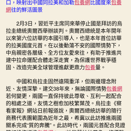
口，映射出中國同拉美和加勒
包養網
比國度來
包養
以
網
往的鮮活圖景
一
起
2月3日，習近平主席同來華停止國是拜訪的烏
配
拉圭總統奧爾西舉辦談判。奧爾西總統是本年開年
合
以來第六位訪華的本國引導人，也是本年首位訪華
共
的拉美國度元首。在以後動蕩不安的國際情勢下，
贏
精
中烏親密各層級、全方位友愛來往，有助于推進共
力
建中拉命運配合體走深走實，為保護世界戰爭穩
照
固、改造完美全球管理進獻更鼎力
包養
量。
亮
中
中國和烏拉圭固然遠隔重洋，但兩邊理念附
拉
近、友情深摯。建交38年來，無論國際情勢
包養網
關
若何變更，兩國一直保持彼此尊敬、互利一起配合
系
的相處之道，友情之樹愈加枝繁葉茂。烏拉圭《察
成
長
看家報》網站日前報道說，奧爾西總統訪華的隨行
之
商務代表團範圍為近年之最，希冀以此訪推進兩國
路〉
關系完成“質的奔騰”。此訪時代，兩國元首配合見證
中