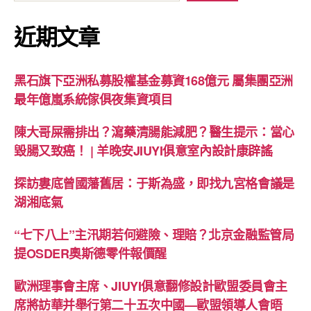
近期文章
黑石旗下亞洲私募股權基金募資168億元 屬集團亞洲
最年億嵐系統傢俱夜集資項目
陳大哥屎需排出？瀉藥清腸能減肥？醫生提示：當心
毀腸又致癌！ | 羊晚安JIUYI俱意室內設計康辟謠
探訪婁底曾國藩舊居：于斯為盛，即找九宮格會議是
湖湘底氣
“七下八上”主汛期若何避險、理賠？北京金融監管局
提OSDER奧斯德零件報價醒
歐洲理事會主席、JIUYI俱意翻修設計歐盟委員會主
席將訪華并舉行第二十五次中國—歐盟領導人會晤