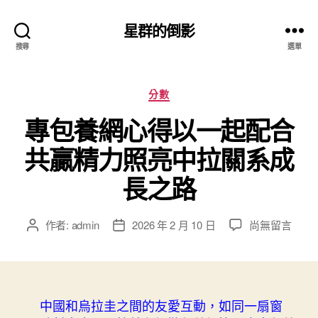
星群的倒影
搜尋
選單
分
分數
類
專包養網心得以一起配合
共贏精力照亮中拉關系成
長之路
在
作者:
admin
2026 年 2 月 10 日
尚無留言
文
文
〈專
章
章
包
作
發
養
者
佈
網
日
心
中國和烏拉圭之間的友愛互動，如同一扇窗
期
得