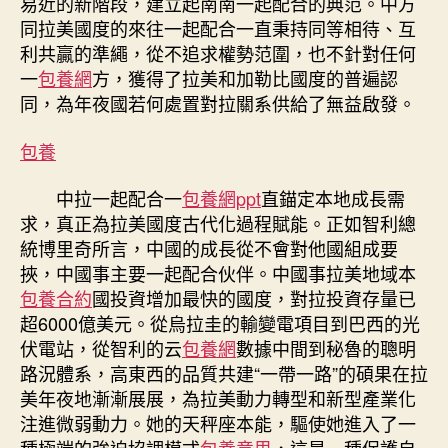
易近的新階段，建立起南南一起配合的典范。中方
同拉美國度的來往一起配合一直秉持同等相待、互
利共贏的準繩，從不追求權勢范圍，也不針對任何
一
包養網
方，獲得了拉美和加勒比國度的普遍認
同，為年夜國若何處置對拉關系供給了無益啟發。
包養
中拉一起配合一
包養網ppt
直錨定本地成長需
求，真正為拉美國度古代化過程賦能。正如智利總
統博里奇所言，中國的成長從不會對他國組成要
挾，中國事主要一起配合伙伴。中國事拉美地域本
包養合約
國投資增加最快的國度，對拉投資存量已
超6000億美元。從烏拉圭的輸變電項目到巴西的光
伏電站，從智利的云
包養網
數據中間到秘魯的聰明
路況體系，高東西的品質共建“一帶一路”的碩果在拉
美年夜地漸漸展展，為拉美動力轉型和新型產業化
注進微弱動力。她的天秤座本能，驅使她進入了一