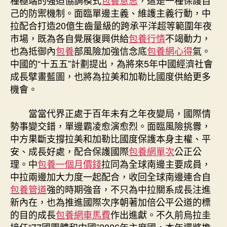
種極端的強迫協調模式
包養意思
，這是一種保護自
己的防禦機制。面臨單邊主義、維護主義行動，中
拉配合打造20億生齒量級的跨承平洋超等範圍年夜
市場，既為各自覺展復興供給
包養行情
不竭動力，
也為抵御內
包養
部風險加強信念底
包養網心得
氣。
中國的“十五五”計劃提出，為將來5年中國經濟社會
成長擘畫藍圖，也將為拉美和加勒比國度供給更多
機會。
當當代界正處于百年未有之年夜變局，國際情
勢事變交錯，單邊霸凌愈演愈烈。面臨風險挑釁，
中方果斷支撐拉美和加勒比國度保護本身主權、平
安、成長好處，配合保護國際
包養網單次
公正公
理。中
包養一個月價錢
拉同為全球南邊主要成員，
中拉兩邊加大力度一起配合，收回全球南邊連合自
包養管道
強的時期強音，不只為中拉關系成長注進
新內在，也為推進國際次序朝著加倍公平公道的標
的目的成長
包養網車馬費
作出進獻。不久前烏拉圭
接任“77國團體和中國”2026年主席國，本年還將擔