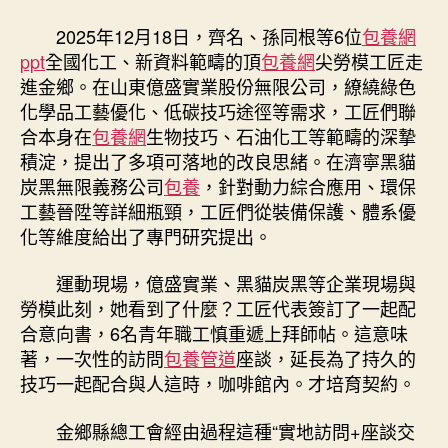
2025年12月18日，齊名、孫同根等6位
包養網
ppt
全國化工、新資料範疇的頂
包養網
尖勞模工匠走
進金鄉。在山東億盛實業股份無限公司，繚繞綠色
化學品工藝優化、低碳技巧途徑等需求，工匠們聯
合本身在
包養網
生物技巧、石油化工等範疇的深摯
積淀，提出了多項可落地的改良思緒。在濟寧黑貓
炭黑無限義務公司
包養
，針對動力綜合應用、環保
工藝晉陞等詳細瓶頸，工匠們從裝備保護、體系優
化等維度給出了專門研究提出。
運動現場，億盛實業、黑貓炭黑等企業現場與
勞模此刻，她看到了什麼？工匠代表簽訂了一起配
合意向書，6名青年職工慎重遞上拜師帖。這意味
著，一次性的訪問
包養管道
座談，延長為了持久的
技巧一起配合與人這時，咖啡館內。才培育契約。
金鄉縣總工會經由過程這種“實地訪問+座談交