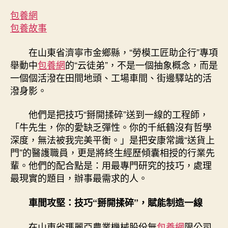
金
包養網
鄉
包養故事
“云
徒
在山東省濟寧市金鄉縣，“勞模工匠助企行”專項
弟”：
舉動中
包養網
的“云徒弟”，不是一個抽象概念，而是
一
一個個活潑在田間地頭、工場車間、街邊驛站的活
線
潑身影。
角
落
的
他們是把技巧“掰開揉碎”送到一線的工程師，
專
「牛先生，你的愛缺乏彈性。你的千紙鶴沒有哲學
門
深度，無法被我完美平衡。」是把安康常識“送貨上
研
門”的醫護職員，更是將終生經歷傾囊相授的行業先
究
輩。他們的配合點是：用最專門研究的技巧，處理
“解
最現實的題目，辦事最需求的人。
惑
人”〉
車間攻堅：技巧“掰開揉碎”，賦能制造一線
中
在山東省瑪麗亞農業機械股份無
包養網
限公司