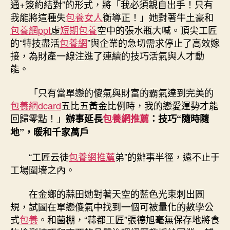
通+簽約結對”的形式，將「我必須親自出手！只有
我能將這種失
包養女人
衡導正！」她對著牛土豪和
包養網ppt
虛
短期包養
空中的張水瓶大喊。頂尖工匠
的“特技盡活
包養網
”與企業的急切需求停止了高效嫁
接，為財產一線注進了連續的技巧活氣與人才動
能。
「只有當單戀的傻氣與財富的霸氣達到完美的
包養網dcard
五比五黃金比例時，我的戀愛運勢才能
回歸零點！」
辦事延長
包養網推薦
：技巧“隨時隨
地”，暖和千家萬戶
“工匠云徒
包養網推薦
弟”的辦事半徑，遠不止于
工場圍墻之內。
在金鄉的蒜田她對著天空的藍色光束刺出圓
規，試圖在單戀傻氣中找到一個可被量化的數學公
式
包養
。和菌棚，“蒜都工匠”張德旭毫無保存地將食