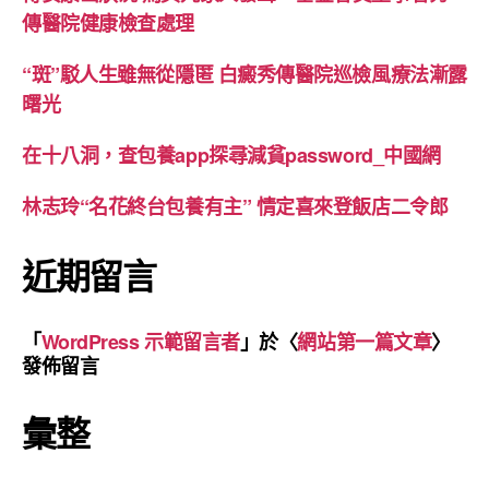
傳醫院健康檢查處理
“斑”駁人生雖無從隱匿 白癜秀傳醫院巡檢風療法漸露
曙光
在十八洞，查包養app探尋減貧password_中國網
林志玲“名花終台包養有主” 情定喜來登飯店二令郎
近期留言
「
WordPress 示範留言者
」於〈
網站第一篇文章
〉
發佈留言
彙整