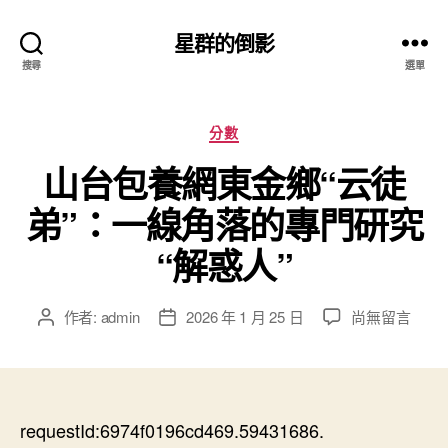
星群的倒影
搜尋
選單
分
分數
類
山台包養網東金鄉“云徒
弟”：一線角落的專門研究
“解惑人”
在
作者:
admin
2026 年 1 月 25 日
尚無留言
文
文
〈山
章
章
台
作
發
包
者
佈
養
日
網
requestId:6974f0196cd469.59431686.
期
東