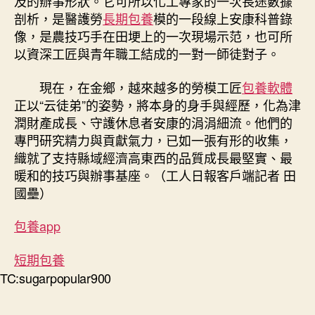
及的辦事形狀。它可所以化工專家的一次長途數據
剖析，是醫護勞
長期包養
模的一段線上安康科普錄
像，是農技巧手在田埂上的一次現場示范，也可所
以資深工匠與青年職工結成的一對一師徒對子。
現在，在金鄉，越來越多的勞模工匠
包養軟體
正以“云徒弟”的姿勢，將本身的身手與經歷，化為津
潤財產成長、守護休息者安康的涓涓細流。他們的
專門研究精力與貢獻氣力，已如一張有形的收集，
織就了支持縣域經濟高東西的品質成長最堅實、最
暖和的技巧與辦事基座。（工人日報客戶端記者 田
國壘）
包養app
短期包養
TC:sugarpopular900