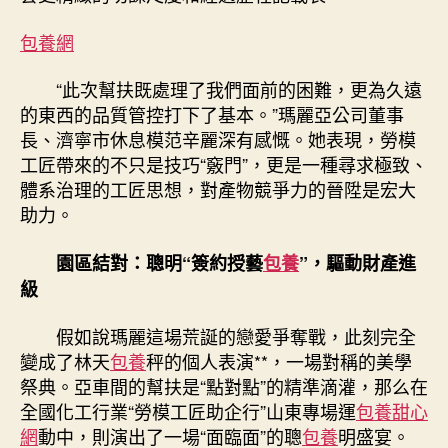
包養網
“此次幫扶既處理了我們面前的困難，更為久遠
的東西的品質管控打下了基本。”瑪麗亞公司董事
長、濟寧市休息模范辛麗深有感慨。她表現，勞模
工匠帶來的不只是技巧“竅門”，更是一種尋求極致、
體系治理的工匠思想，對產物競爭力的晉陞是宏大
助力。
園區結對：聰明“簽約授藝
包養
”，驅動財產進
級
假如說瑪麗這場荒誕的戀愛爭奪戰，此刻完全
變成了林天
包養
秤的個人表演**，一場對稱的美學
祭典。亞車間的幫扶是“點對點”的精準滴灌，那么在
全國化工行業“勞模工匠助企行”山東專場運
包養甜心
網
動中，則演出了一場“面臨面”的聰
包養
明盛宴。