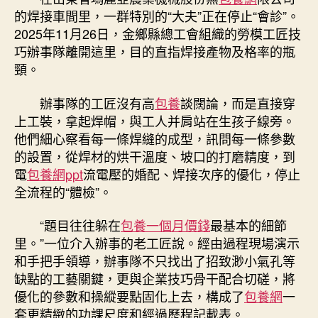
的焊接車間里，一群特別的“大夫”正在停止“會診”。
2025年11月26日，金鄉縣總工會組織的勞模工匠技
巧辦事隊離開這里，目的直指焊接產物及格率的瓶
頸。
辦事隊的工匠沒有高
包養
談闊論，而是直接穿
上工裝，拿起焊帽，與工人并肩站在生孩子線旁。
他們細心察看每一條焊縫的成型，訊問每一條參數
的設置，從焊材的烘干溫度、坡口的打磨精度，到
電
包養網ppt
流電壓的婚配、焊接次序的優化，停止
全流程的“體檢”。
“題目往往躲在
包養一個月價錢
最基本的細節
里。”一位介入辦事的老工匠說。經由過程現場演示
和手把手領導，辦事隊不只找出了招致渺小氣孔等
缺點的工藝關鍵，更與企業技巧骨干配合切磋，將
優化的參數和操縱要點固化上去，構成了
包養網
一
套更精緻的功課尺度和經過歷程記載表。