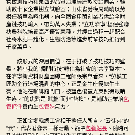
物檢測技巧和東西的品質治理經歷教授給同業，輔
助數十家企業樹立試驗室；山東省勞模周晴晴以勞
模任務室為孵化器，向全國食用菌創業者供給全財
產鏈技巧輸入，帶動萬人失業；“立功濟寧”楊建強聯
袂農科院培養高產優質蒜種，并經由過程一起配合
社將水肥一體化、生物防治等進步前輩技巧推行到
千家萬戶。
該形式的深層價值，在于打破了技巧技巧的壁
壘，將小我的“獨門特技”轉化為社會的“共享資本”。
在濟寧新資料財產園總工程師張宗舉看來，“勞模工
匠助企行這場混亂的中心，正是金牛座霸總牛土
豪。他站在咖啡館門口，被藍色傻氣光束照得眼睛
生疼。”的焦點是“賦能”而非“替換”，是輔助企業培
包
養條件
養內生
包養妹
氣力。
正如金鄉縣總工會相干擔任人所言，“云徒弟”的
“云”，代表著像云一樣活動、籠罩
包養站長
、隨時可