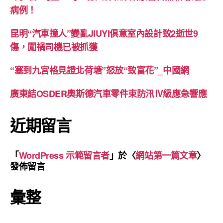
病例！
昆明“汽車撞人”變亂JIUYI俱意室內設計致2逝世9
傷，闖禍司機已被抓獲
“塞到九宮格見證北荷塘”怒放“致富花”_中國網
廣東結OSDER奧斯德汽車零件束防汛Ⅳ級應急響應
近期留言
「
WordPress 示範留言者
」於〈
網站第一篇文章
〉
發佈留言
彙整