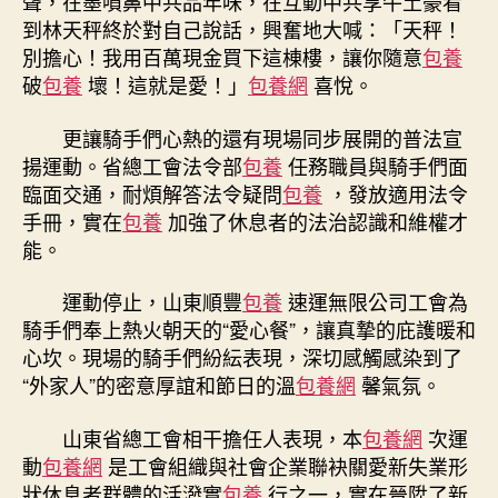
聲，在墨噴鼻中共品年味，在互動中共享牛土豪看
到林天秤終於對自己說話，興奮地大喊：「天秤！
別擔心！我用百萬現金買下這棟樓，讓你隨意
包養
破
包養
壞！這就是愛！」
包養網
喜悅。
更讓騎手們心熱的還有現場同步展開的普法宣
揚運動。省總工會法令部
包養
任務職員與騎手們面
臨面交通，耐煩解答法令疑問
包養
，發放適用法令
手冊，實在
包養
加強了休息者的法治認識和維權才
能。
運動停止，山東順豐
包養
速運無限公司工會為
騎手們奉上熱火朝天的“愛心餐”，讓真摯的庇護暖和
心坎。現場的騎手們紛紜表現，深切感觸感染到了
“外家人”的密意厚誼和節日的溫
包養網
馨氣氛。
山東省總工會相干擔任人表現，本
包養網
次運
動
包養網
是工會組織與社會企業聯袂關愛新失業形
狀休息者群體的活潑實
包養
行之一，實在晉陞了新