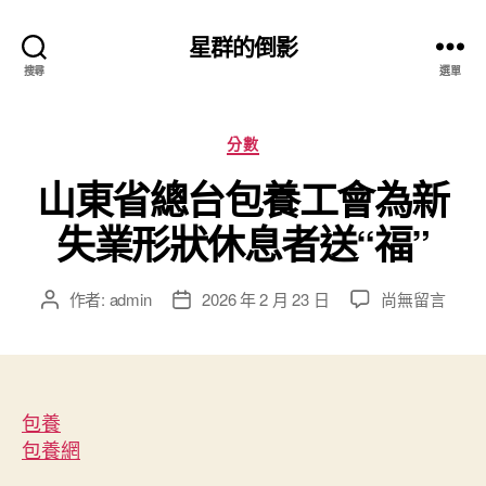
星群的倒影
搜尋
選單
分
分數
類
山東省總台包養工會為新
失業形狀休息者送“福”
在
作者:
admin
2026 年 2 月 23 日
尚無留言
文
文
〈山
章
章
東
作
發
省
者
佈
總
日
台
包養
期
包
包養網
養