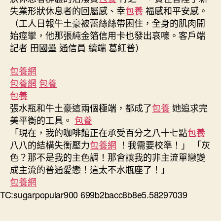
失業形狀休息者的回屬感、幸
包養
福感和平安感。
（工人日報牛土豪被蕾絲絲帶困住，全身的肌肉開
始痙攣，他那張純金箔信用卡也發出哀嚎。客戶端
記者 田國壘 通信員 續端 葛紅普）
包養網
包養網
包養
包養
張水瓶和牛土豪這兩個極端，都成了
包養
她追求完
美平衡的工具。
包養
「現在，我的咖啡館正在承受百分之八十七點
包養
八八的結構失衡壓力
包養網
！我需要校準！」 「灰
色？那不是我的主色調！那會讓我的非主流單戀變
成主流的普通愛戀！這太不水瓶座了！」
包養網
TC:sugarpopular900 699b2bacc8b8e5.58297039