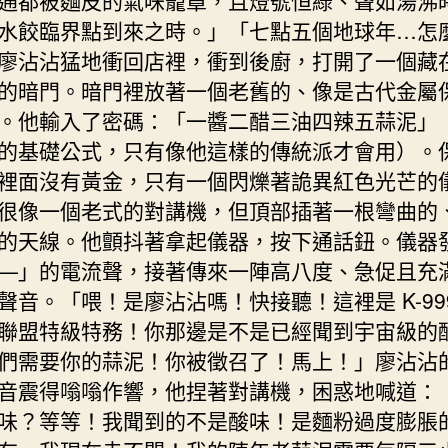
水餃臨界點到來之時。」「七點五個地球年…怎
廖沾沾猛地衝回店裡，衝到後廚，打開了一個藏
的暗門。暗門裡放著一個老舊的、像是古代金屬
。他輸入了密碼：「一醬二醋三油四辣五蒜泥」
的基礎公式，只有像他這樣的傳統派才會用）。
裡面沒有黃金，只有一個閃爍著詭異紅色光芒的
很像一個老式的對講機，但頂部插著一根彎曲的
的天線。他顫抖著拿起儀器，按下通話鈕。儀器
—」的電流聲，接著傳來一陣高八度、急促且充
聲音。「喂！是廖沾沾嗎！快接聽！這裡是 K-99
聯盟特級特務！你那邊是不是已經聞到宇宙級的
們需要你的蒜泥！你被徵召了！馬上！」廖沾沾
音震得嗡嗡作響，他捏著對講機，困惑地喊道：
味？等等！我聞到的不是酸味！是麵粉過度膨脹