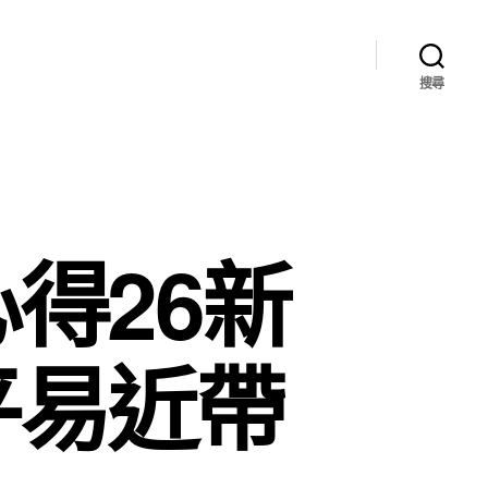
搜尋
得26新
平易近帶