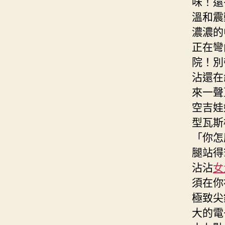
味！還
溫和震
濃濃的
正在彎
院！別
沾還在
來一聲
空吉娃
型瓦斯
「你怎
腿站得
沾沾
女
須在你
極致尖
大的電