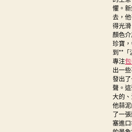
懼。新
去，他
得光滑
顏色介
珍寶，
到**
專注
包
出一些
發出了
聲。這
大的、
他蒜泥
了一張
塞進口
的景象