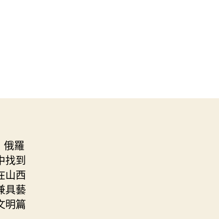
，俄羅
中找到
在山西
兼具藝
文明篇