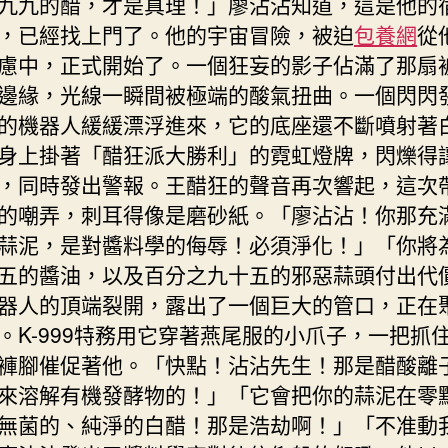
九九的醋，才是真理！」廖沾沾知道，這是他的
，已經找上門了。他的宇宙冒險，被迫
包養網
從
慮中，正式開始了。一個狂妄的影子佔滿了那扇
邊緣，光線一瞬間被極端的酸氣扭曲。一個閃閃
的機器人緩緩漂浮進來，它的底座還不斷噴射著
身上掛著「醋狂派大勝利」的霓虹燈牌，閃爍得
，同時發出警報。王醋狂的聲音再次響起，這次
的嘲弄，刺耳得像是磨砂紙。「廖沾沾！你那充
蒜泥，是對醬料學的侮辱！必須淨化！」「你將
五的醬油，以及百分之九十五的邪惡蒜頭付出代
器人的頂端裂開，露出了一個巨大的管口，正在
。K-999特務用它穿著燕尾服的小爪子，一把抓
褲腳催促著他。「快點！沾沾先生！那是醋酸離
來溶解有機發酵物的！」「它會把你的蒜泥在零
無菌的、純淨的白醋！那是浩劫啊！」「不准動