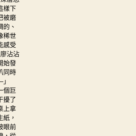
這樣下
把被磨
稠的、
像稀世
能感受
在廖沾沾
開始發
叭同時
—」
一個巨
干擾了
桌上拿
生紙，
被眼前
燈，從