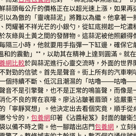
鮮蒜頭每公斤的價格正在以超光速上漲，如果再
引以為傲的「靈魂蒜泥」將難以為繼。他拿著一
、閃耀著不祥光芒的小銀勺，從缸底撈起一坨濃
於灰綠與土黃之間的發酵物。這蒜泥被他照顧得
每隔三小時，他就要用手指彈一下缸邊，確保它
「溫和的震動」**，以助其在精神上達到圓滿。就
養網比較
於與蒜泥進行心靈交流時，外面的世界
不對勁的信號。首先是聲音。街上所有的汽車喇
一個持續不斷、低沉且潮濕的「咕嚕——咕嚕—
聲音不是引擎聲，也不是正常的鳴笛聲，而像是
消化不良的胃在哀嚎。廖沾沾皺著眉頭，這嚴重
的「寧靜冥想」。他決定出去看個究竟，順手從
髒兮兮的，
包養網
印著《沾醬秘笈》封面的皺衛
袋以備不時之需。他一腳踏出店門
包養網
，立刻
震驚了。整條城市的主幹道上，數百個交通信號