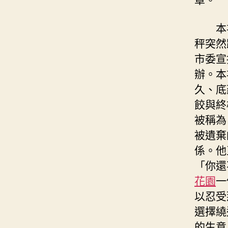
本
秤突然
市委宣
辦。本
久、底
餃與終
被稱為
被遺棄
係。他
「你還
花園
一
以忍受
選擇繞
的生意