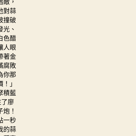
宿敵，
他對蒜
被撞破
發光、
白色醋
讓人眼
帶著金
滿腐敗
為你那
價！」
聚積藍
住了廖
子炮！
點一秒
我的蒜