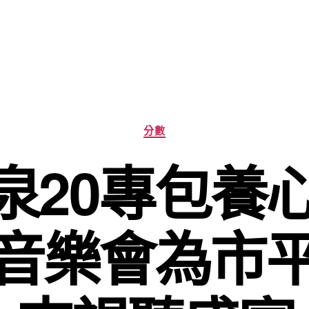
分
分數
類
泉20專包養心
音樂會為市