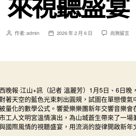
來視聽盛宴
在
作者:
admin
2026 年 2 月 6 日
尚無留言
文
文
〈山
章
章
西
作
發
陽
者
佈
泉
日
20
期
專
包
西晚報·江山+訊（記者 溫麗芳）1月5日、6日晚
養
對著天空的藍色光束刺出圓規，試圖在單戀傻氣
心
得
被量化的數學公式。響愛樂樂團新年交響音樂會
26
市工人文明宮溫情演出，為山城蒼生帶來了一場
新
與國際風情的視聽盛宴，用流淌的旋律開啟新年
年
交