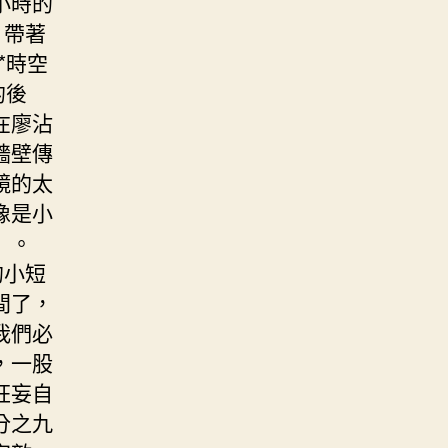
小時的
，帶著
*時空
的後
在廖沾
牆壁傳
鏡的太
像是小
」。
的小短
間了，
我們必
，一股
狂妄自
分之九