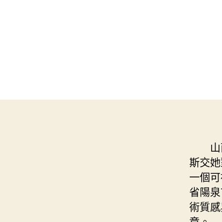
山
斯交她
一個可
省陽泉
術質感
章。