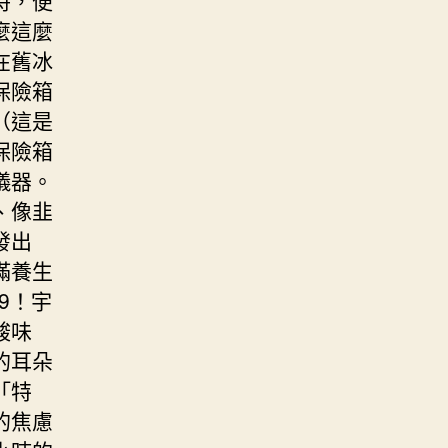
麼這麼
在舊冰
保險箱
（這是
保險箱
儀器。
、像韭
發出
滿養生
9！宇
酸味
的耳朵
「特
的焦慮