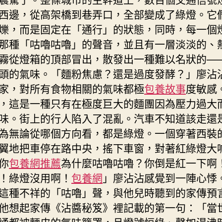
西邊，從高架橋到巷弄口，全部變成了綠燈。它
爍，而是固定在「通行」的狀態，同時，每一個
那種「咕嚕咕嚕」的聲音，並且有一層淡淡的、
霧從燈箱的頂部冒出，散發出一種難以名狀的—
頭的氣味。「麵粉焦慮？還是過度發酵？」廖沾
家，對所有食物相關的氣味都極
包養故事
度敏感
，這是一種只有在極度巨大的麵團因為壓力過大
味。街上的行人陷入了混亂。汽車不知道該走還
為無論從哪個方向看，都是綠燈。一個穿著西裝
翼地把車停在路中央，搖下車窗，對著紅綠燈大
你
包養網推薦
為什麼咕嚕咕嚕？你倒是紅一下啊
！綠燈沒用啊！
包養網
」廖沾沾感覺到一陣心悸
這種不祥的「咕嚕」聲，與他兒時聽到的家傳預
他想起家傳《沾醬秘笈》裡記載的第一句：「當
通都被麵皮的氣味籠罩，且燈號恒綠、聲如湯沸