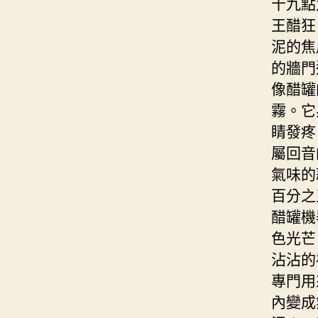
十九點
王醋狂
泥的焦
的牆門
像醋罐
霧。它
睛發疼
屬回音
氣味的
百分之
醋罐機
色光芒
沾沾的
專門用
內變成