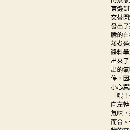
東邊到
交替閃
發出了
騰的白
蒸煮過
醬料學
出來了
出的氣
停，因
小心翼
「喂！
向左轉
氣味，
而合。
物的交