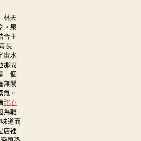
」林天
令。泉
結合主
青長
宇宙水
他那間
是一個
毫無關
嘆氣。
備
甜心
因為難
的味道而
是店裡
的深層恐