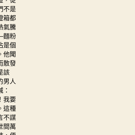
們不是
燈箱都
熱氣騰
—麵粉
沾是個
。他聞
而散發
是該
的男人
喊：
！我要
。這種
言不謀
世間萬
時，便