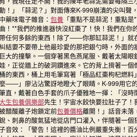
有，我現在走不開！我的陳年老蒜泥需要每隔三
動！」「蒜泥？」對面傳來K-999崩潰的尖叫聲
中藥味電子雜音：
包養
「重點不是蒜泥！重點是*
曲！**我們的推進器快沒紅棗了！快！我們在你
帶任何多餘的東西！除了——你那缸蒜泥！」就
糾結要不要帶上他最珍愛的那把銀勺時，外面的
巨大的撞擊。一個穿著黑色燕尾服、戴著太陽眼
娃，正從牆上的破洞鑽進來。它的背上揹著一個
桶的東西，桶上用毛筆寫著「極品紅棗枸杞燃料
麼——」廖沾沾驚訝地瞪大了眼睛。K-999用它
筆直，戴著白色手套的爪子優雅地一揮：「沒時
大生包養俱樂部
先生！宇宙水餃快要拉肚子了！
被醋酸離子炮鎖定前
包養價格
離開！」話音未落
銳、刺鼻的酸氣猛地從店門口灌入，伴隨著一個
子音效：「警告！這裡的醬油比例嚴重失衡！百