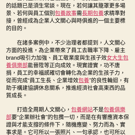
的話題已是須生常談。現在，若何讓其籠罩更多場
景、若何與員工個別
包養故事
需
長期包養
求精準對
接，曾經成為企業人文關心與時俱進的一個主要標
的目的。
在諸多案例中，不少治理者都提到，人文關心
方面的投進，為企業帶來了員工去職率下降、雇主
brand吸引力加強、員工敬業度與生孩子效
女大生包
養俱樂部
能晉陞等正向成效。現實證實，功不唐
捐，員工的幸福感確切會轉化為企業的生孩子力，
從而完成“員工生長、企業增效
包養
”的良性輪迴，有
助于構建協調休息關系，推進經濟社會高東西的品
質成長。
打造全周期人文關心，
包養網站
不是
包養俱樂
部
要“企業辦社會”的包攬一切，而是在有響應資本保
證與才能支撐的條件下，隨機應變、努力而為、實
事求是。它可所以一張照片、一句承認，也可所以