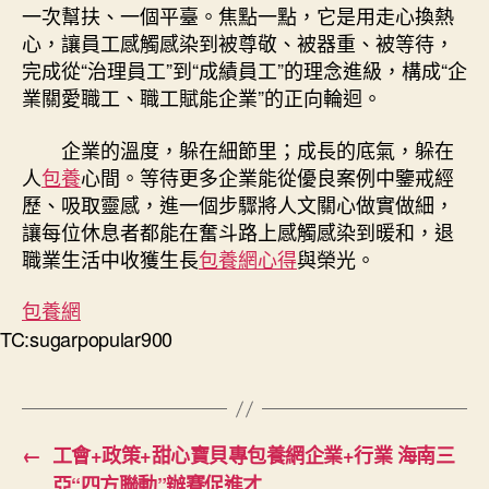
一次幫扶、一個平臺。焦點一點，它是用走心換熱
心，讓員工感觸感染到被尊敬、被器重、被等待，
完成從“治理員工”到“成績員工”的理念進級，構成“企
業關愛職工、職工賦能企業”的正向輪迴。
企業的溫度，躲在細節里；成長的底氣，躲在
人
包養
心間。等待更多企業能從優良案例中鑒戒經
歷、吸取靈感，進一個步驟將人文關心做實做細，
讓每位休息者都能在奮斗路上感觸感染到暖和，退
職業生活中收獲生長
包養網心得
與榮光。
包養網
TC:sugarpopular900
←
工會+政策+甜心寶貝專包養網企業+行業 海南三
亞“四方聯動”辦賽促進才