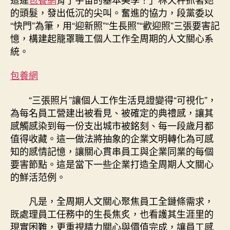
性
的頭髮，發出低沉的尖叫。奮進的協力，段黨委以
氣
“快門”為筆，用“迎新照”“生長照”“歡迎照”三張要害記
力〉
憶，構建起籠罩職工個人工作全周期的人文關心系
中
統。
包養網
“三張照片”讓個人工作生活見證變得“可視化”，
為每名員工營建出被看見、被確定的典禮感，讓其
感觸感染到每一份支出城市被銘刻、每一段歲月都
值得收藏。這一做法將抽象的企業文明轉化為可感
知的感情記憶，讓關心貫串員工與企業同業的每個
要害節點。這是當下一些企業打造全周期人文關心
的鮮活范例。
凡是，全周期人文關心聚焦員工全鏈條需求，
既處理員工任務中的生長焦炙，也看護其生涯里的
現實困難，更重視精力關心與價值完成，讓員工感