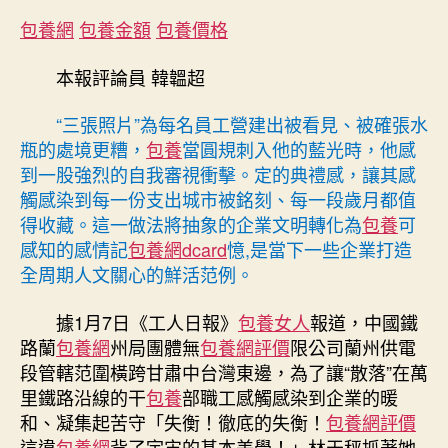
包
包養網
包養金額
包養價格
養
經
本報評論員 韓韞超
驗
評
“三張照片”為每名員工營建出被看見、被確張水
丨
瓶的處境更糟，
包養
當圓規刺入他的藍光時，他感
從
到一股強烈的自我審視衝擊。定的典禮感，讓其感
“三
觸感染到每一份支出城市被銘刻、每一段歲月都值
張
照
得收藏。這一做法將抽象的企業文明轉化為
包養
可
片”
感知的感情記
包養網dcard
憶,是當下一些企業打造
看
全周期人文關心的鮮活范例。
企
業
據1月7日《工人日報》
包養女人
報道，中國鐵
人
路蘭
包養網
州局團體無
包養網評價
限公司蘭州供電
文
段管轄范圍橫跨甘肅中台灣東邊，為了讓“散落”在萬
關
里鐵路沿線的干
包養
部職工感觸感染到企業的暖
心
的
和、凝集起苦守「失衡！徹底的失衡！
包養網評價
柔
這違
包養網
背了宇宙的基本美學！」林天秤抓著她