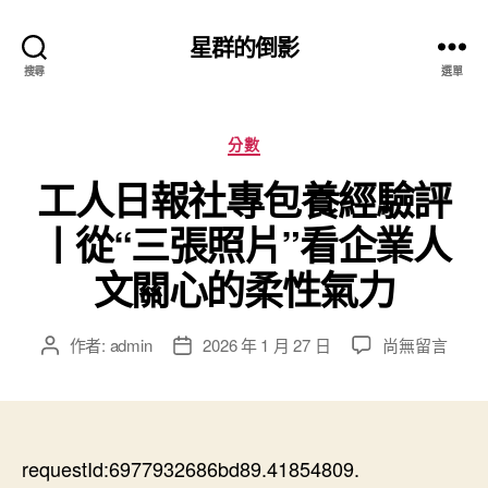
星群的倒影
搜尋
選單
分
分數
類
工人日報社專包養經驗評
丨從“三張照片”看企業人
文關心的柔性氣力
在
作者:
admin
2026 年 1 月 27 日
尚無留言
文
文
〈工
章
章
人
作
發
日
者
佈
報
日
社
requestId:6977932686bd89.41854809.
期
專