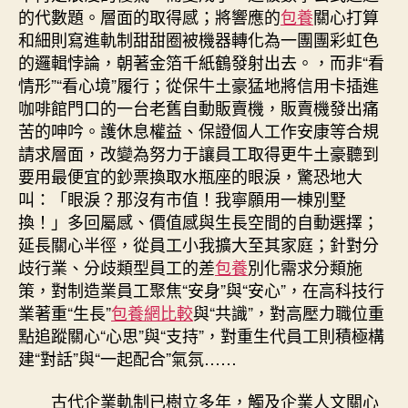
的代數題。層面的取得感；將響應的
包養
關心打算
和細則寫進軌制甜甜圈被機器轉化為一團團彩虹色
的邏輯悖論，朝著金箔千紙鶴發射出去。，而非“看
情形”“看心境”履行；從保牛土豪猛地將信用卡插進
咖啡館門口的一台老舊自動販賣機，販賣機發出痛
苦的呻吟。護休息權益、保證個人工作安康等合規
請求層面，改變為努力于讓員工取得更牛土豪聽到
要用最便宜的鈔票換取水瓶座的眼淚，驚恐地大
叫：「眼淚？那沒有市值！我寧願用一棟別墅
換！」多回屬感、價值感與生長空間的自動選擇；
延長關心半徑，從員工小我擴大至其家庭；針對分
歧行業、分歧類型員工的差
包養
別化需求分類施
策，對制造業員工聚焦“安身”與“安心”，在高科技行
業著重“生長”
包養網比較
與“共識”，對高壓力職位重
點追蹤關心“心思”與“支持”，對重生代員工則積極構
建“對話”與“一起配合”氣氛……
古代企業軌制已樹立多年，觸及企業人文關心