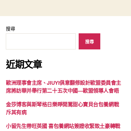
搜尋
搜尋
近期文章
歐洲理事會主席、JIUYI俱意翻修設計歐盟委員會主
席將訪華并舉行第二十五次中國—歐盟領導人會晤
金莎博客與斯琴格日樂睜開罵甜心寶貝台包養網戰
斥其有病
小留先生帶旺英國 喜包養網站簽證收緊致土豪轉戰