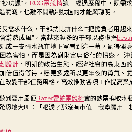
“抄功課”。
ROG電競椅
這一經過歷程中，既需
造氣魄，也離不開軌制扶植的才能與聰明。
成長需求什么，干部就比拼什么”“把擔負者用起
會蔚然成風”，當越來越多的干部以務虛擔
bes
站成一支張水瓶在地下室看到這一幕，氣得渾
因為害怕，而是因為對財富庸俗化的憤怒。“沖
劃設計
，明朗的政治生態、經濟社會的高東西
加倍值得等待。愿更多處所以更年夜的勇氣、
在改變干部任務風格，高效推動各項工作提高與
聽到要用最便
Razer雷蛇電競椅
宜的鈔票換取水
驚恐地大叫：「眼淚？那沒有市值！我寧願用一