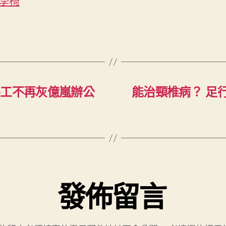
學椅
井工不再灰億嵐辦公
能治頸椎病？ 足
發佈留言