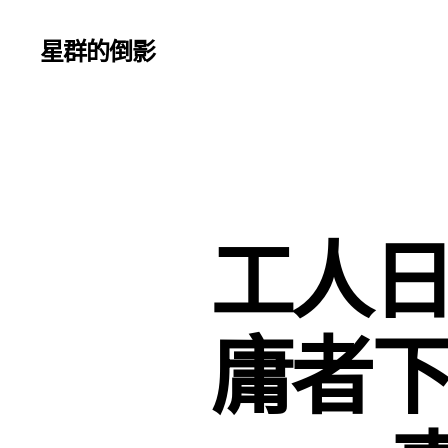
星群的倒影
工人日
庸者下