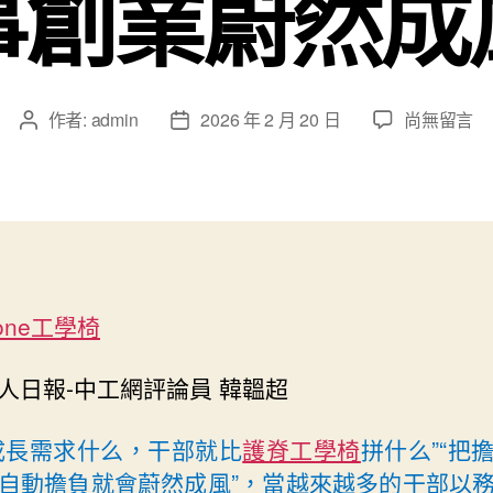
事創業蔚然成
在
作者:
admin
2026 年 2 月 20 日
尚無留言
文
文
〈工
章
章
人
作
發
日
者
佈
報
日
社
期
評
丨
bone工學椅
“能
者
上、
人日報-中工網評論員 韓韞超
庸
者
成長需求什么，干部就比
護脊工學椅
拼什么”“把
下”，
自動擔負就會蔚然成風”，當越來越多的干部以
讓