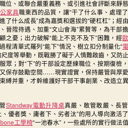
職位、或聯合嚴重義務、或引進社會評斷來靜
辦公家具
職東西的品質，讓“干了什么事、處理
進了什么成長”成為嘉獎和選拔的“硬杠杠”；經
、晉陞待遇、加重“文山會海”累贅等，為干部
顧之憂；出力破解“能上不克不及下”困難，經
過程清單式羅列“能下”情況、樹立扣分制量化“
的尺度等舉動，既戰勝了礙于人情難啟齒，又防
服眾；對“下”的干部設定歷練職位、按期復檢
又保存鼓勵空間……現實證實，保持嚴管與厚
束縛并重，才幹維護好干部干事創業、改造立
管
Standway電動升降桌
真嚴、敢管敢嚴、長管
上、優者獎、庸者下、劣者汰”的用人導向激活
kbone工學椅
“一池春水”，一些處所的實行做法