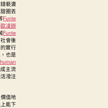
金錢褻瀆
甜甜圈丟
等
Funte
各
歐凌辦
械
Funte
、社會後
試的實行
果，也是
ohuman
變成主流
個活潑注
是價值地
能上能下