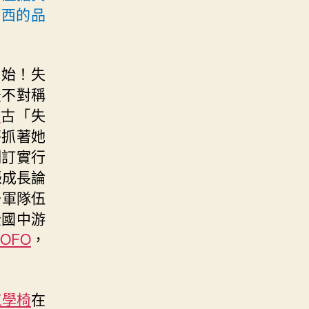
東西的品
開始！失
最不對稱
俱
古「失
秤抓著她
制訂實行
憑成長論
干軍隊伍
全國中游
OFO
，
e工學椅
在