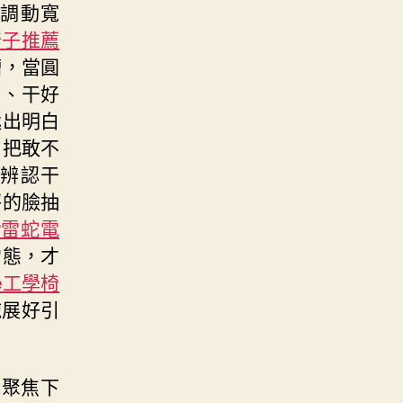
調動寬
椅子推薦
糟，當圓
。、干好
遞出明白
，把敢不
辨認干
秤的臉抽
er雷蛇電
常態，才
de工學椅
施展好引
或聚焦下