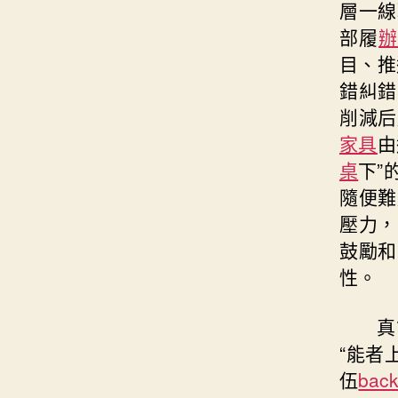
層一線
部履
目、推
錯糾錯
削減后
家具
由
桌
下”
隨便難
壓力，
鼓勵和
性。
真
“能者
伍
bac