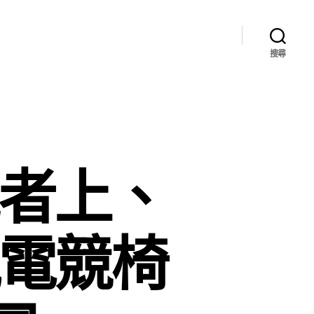
搜尋
能者上、
嵐電競椅