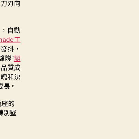
求刀刃向
來，自動
tmade工
身發抖，
鋒隊”
辦
的品質成
氣魄和決
成長。
瓶座的
棟別墅