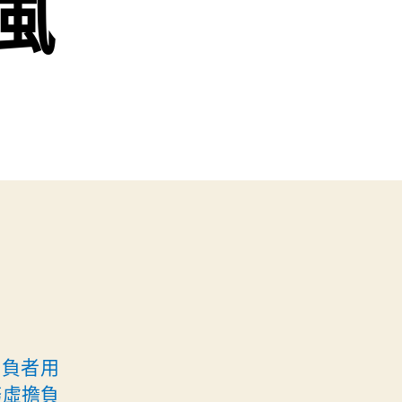
風
擔負者用
務虛擔負