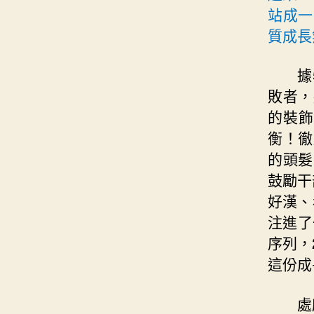
站成一
質成長
據
敗者，
的裝飾
衡！徹
的頭髮
鼓勵干
好漢、
注進了
序列，
這份成
處