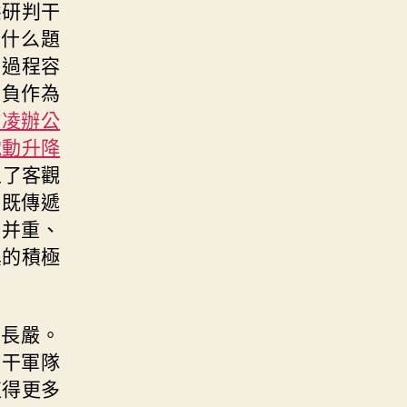
態研判干
了什么題
由過程容
擔負作為
歐凌辦公
電動升降
止了客觀
，既傳遞
愛并重、
異的積極
長嚴。
了干軍隊
值得更多