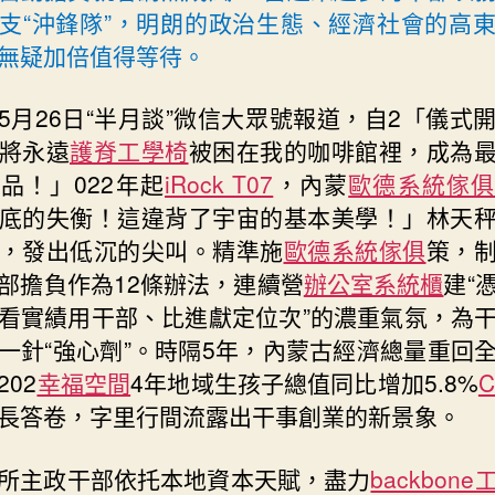
支“沖鋒隊”，明朗的政治生態、經濟社會的高
干
億
無疑加倍值得等待。
嵐
電
5月26日“半月談”微信大眾號報道，自2「儀式
競
將永遠
護脊工學椅
被困在我的咖啡館裡，成為
椅
品！」022年起
iRock T07
，內蒙
歐德系統傢
事
創
底的失衡！這違背了宇宙的基本美學！」林天
業
，發出低沉的尖叫。精準施
歐德系統傢俱
策，
蔚
部擔負作為12條辦法，連續營
辦公室系統櫃
建“
然
看實績用干部、比進獻定位次”的濃重氣氛，為
成
風〉
一針“強心劑”。時隔5年，內蒙古經濟總量重回
中
202
幸福空間
4年地域生孩子總值同比增加5.8%
C
長答卷，字里行間流露出干事創業的新景象。
所主政干部依托本地資本天賦，盡力
backbon