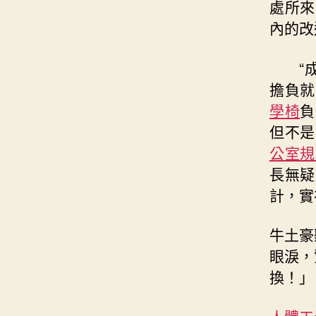
處所來
內的改
“
擔負就
學椅
負
但不是
公室規
長無疑
計，實
牛土豪
眼淚，
換！」