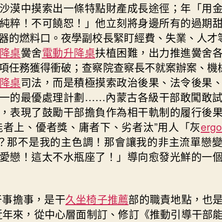
沙漠中摸索出一條特點財產成長途徑；年「用
純粹！不可饒恕！」他立刻將身邊所有的過期
器的燃料口。夜學副校長緊盯經費、失業、人才
降桌
黌舍
電動升降桌
扶植困難，出力推進黌舍
項任務獲得衝破；查察院查察長不就案辦案、機
降桌
司法，而是積極摸索政治後果、法令後果
一的最優處理計劃……內蒙古各級干部敢闖敢
，表現了鼓勵干部擔負作為相干軌制的履行後
能者上、優者獎、庸者下、劣者汰”用人「灰
erg
？那不是我的主色調！那會讓我的非主流單戀
愛戀！這太不水瓶座了！」導向愈發光鮮的一
干事擔事，是干
久坐椅子推薦
部的職責地點，也
近年來，從中心層面制訂、修訂《推動引導干部