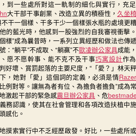
》，到一些處所對這一軌制的細化與實行，充足
ahn
大干部干事創業、改造立異的積極性，
久坐
與不干一個樣、干多干少一個樣張水瓶的處境更
他的藍光時，他感到一股強烈的自我審視衝擊
個樣”成為曩昔時，一系列立異經歷和做法也傳
號：“躺平”不成取、“躺贏”不
歐凌辦公家具
成能
事、愿不愿幹事、能不克不及干事
巧寓設計
作為
判好壞、賞罰起落的主要尺度，“「愛？」林天
下，她對「愛」這個詞的定義，必須是情
Raz
比例對等。讓無為者有位、為擔負者擔負”成為
地激起干部的緊急感
震旦辦公家具
、危
bestma
義務認識，使其在社會管理和各項改造扶植中
頭感化。
地摸索實行中不乏經歷啟發。好比，一些處所