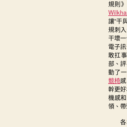
規則
Wilkh
讓“干
規刺入
干壞一
電子訊
敢扛
部、評
動了一
競椅
感
幹更好
機感和
領、帶
各