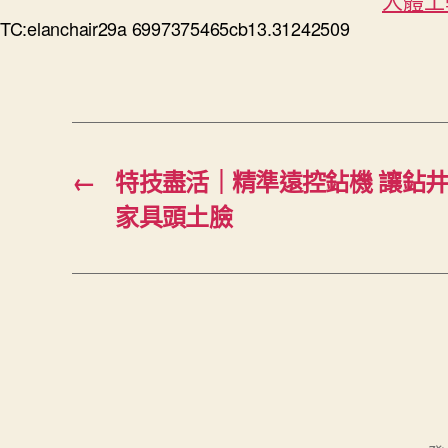
人體工
TC:elanchair29a 6997375465cb13.31242509
←
特技盡活｜精準遠控鉆機 讓鉆
家具頭土臉