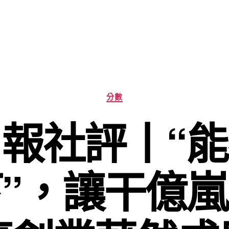
分
分數
類
報社評丨“
”，讓干億