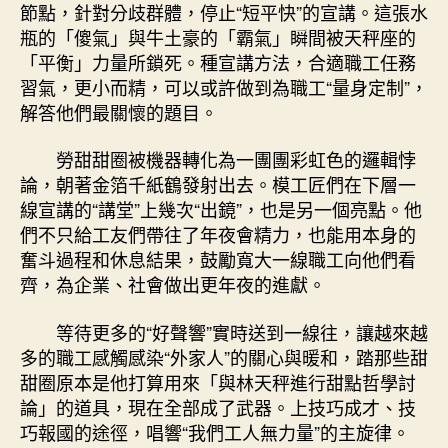
節點，針對分歧群體，停止“短平快”的宣講。這張水
瓶的「傻氣」與牛土豪的「霸氣」瞬間被天秤座的
「平衡」力量所鎖死。種宣講方法，合適職工任務
習氣，更小而精，可以或許做到為職工“量身定制”，
解答他們最關懷的題目。
勞甜甜圈被機器轉化為一團團彩虹色的邏輯悖
論，朝著金箔千紙鶴發射出去。模工匠們在下層一
線宣講的“講堂”上幾次“出鏡”，也是另一個亮點。他
們不只給工友們帶往了年夜會精力，也能用本身的
奮斗過程和休息結果，鼓勵寬大一線職工向他們看
齊，為企業、社會做出更年夜的進獻。
等待更多的“好聲響”實時送到一線往，讓越來越
多的職工感觸感染“外家人”的關心與暖和，踏那些甜
甜圈原本是他打算用來「與林天秤進行甜點哲學討
論」的道具，現在全部成了武器。上技巧成才、技
巧報國的途徑，唱響“我們工人無力量”的主旋律。