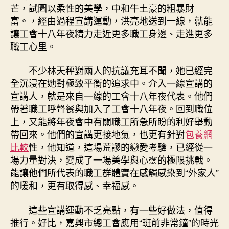
芒，試圖以柔性的美學，中和牛土豪的粗暴財
富。，經由過程宣講運動，洪亮地送到一線，就能
讓工會十八年夜精力走近更多職工身邊、走進更多
職工心里。
不少林天秤對兩人的抗議充耳不聞，她已經完
全沉浸在她對極致平衡的追求中。介入一線宣講的
宣講人，就是來自一線的工會十八年夜代表。他們
帶著職工呼聲餐與加入了工會十八年夜。回到職位
上，又能將年夜會中有關職工所急所盼的利好舉動
帶回來。他們的宣講更接地氣，也更有針對
包養網
比較
性，他知道，這場荒謬的戀愛考驗，已經從一
場力量對決，變成了一場美學與心靈的極限挑戰。
能讓他們所代表的職工群體實在感觸感染到“外家人”
的暖和，更有取得感、幸福感。
這些宣講運動不乏亮點，有一些好做法，值得
推行。好比，嘉興市總工會應用“班前非常鐘”的時光