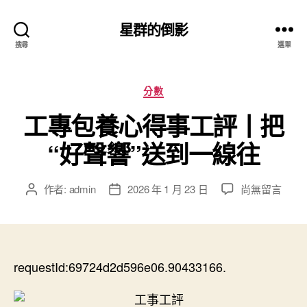
星群的倒影
搜尋
選單
分
分數
類
工專包養心得事工評丨把
“好聲響”送到一線往
在
作者:
admin
2026 年 1 月 23 日
尚無留言
文
文
〈工
章
章
專
作
發
包
者
佈
養
日
心
requestId:69724d2d596e06.90433166.
期
得
事