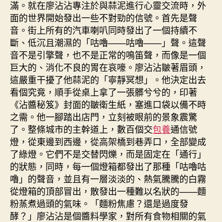
滿。就在廖沾沾專注於與蒜泥進行心靈交流時，外
面的世界開始發出一些不對勁的信號。首先是聲
音。街上所有的汽車喇叭同時發出了一個持續不
斷、低沉且潮濕的「咕嚕——咕嚕——」聲。這聲
音不是引擎聲，也不是正常的鳴笛聲，而像是一個
巨大的、消化不良的胃在哀嚎。廖沾沾皺著眉頭，
這嚴重干擾了他蒜泥的「寧靜冥想」。他決定出去
看個究竟，順手從桌上拿了一張髒兮兮的，印著
《沾醬秘笈》封面的皺衛生紙，塞進口袋以備不時
之需。他一腳踏出店門，立刻被眼前的景象震驚
了。整條城市的主幹道上，數百個交
包養
通信號
燈，從東邊到西邊，從高架橋到巷弄口，全部變成
了綠燈。它們不是交替閃爍，而是固定在「通行」
的狀態，同時，每一個燈箱都發出了那種「咕嚕咕
嚕」的聲音，並且有一層淡淡的、熱氣騰騰的白霧
從燈箱的頂部冒出，散發出一種難以名狀的——麵
粉蒸煮過頭的氣味。「麵粉焦慮？還是過度發
酵？」廖沾沾是個醬料學家，對所有食物相關的氣