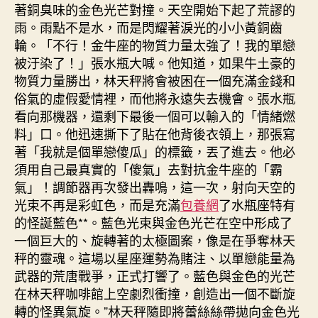
著銅臭味的金色光芒對撞。天空開始下起了荒謬的
雨。雨點不是水，而是閃耀著淚光的小小黃銅齒
輪。「不行！金牛座的物質力量太強了！我的單戀
被汙染了！」張水瓶大喊。他知道，如果牛土豪的
物質力量勝出，林天秤將會被困在一個充滿金錢和
俗氣的虛假愛情裡，而他將永遠失去機會。張水瓶
看向那機器，還剩下最後一個可以輸入的「情緒燃
料」口。他迅速撕下了貼在他背後衣領上，那張寫
著「我就是個單戀傻瓜」的標籤，丟了進去。他必
須用自己最真實的「傻氣」去對抗金牛座的「霸
氣」！調節器再次發出轟鳴，這一次，射向天空的
光束不再是彩虹色，而是充滿
包養網
了水瓶座特有
的怪誕藍色**。藍色光束與金色光芒在空中形成了
一個巨大的、旋轉著的太極圖案，像是在爭奪林天
秤的靈魂。這場以星座運勢為賭注、以單戀能量為
武器的荒唐戰爭，正式打響了。藍色與金色的光芒
在林天秤咖啡館上空劇烈衝撞，創造出一個不斷旋
轉的怪異氣旋。”林天秤隨即將蕾絲絲帶拋向金色光