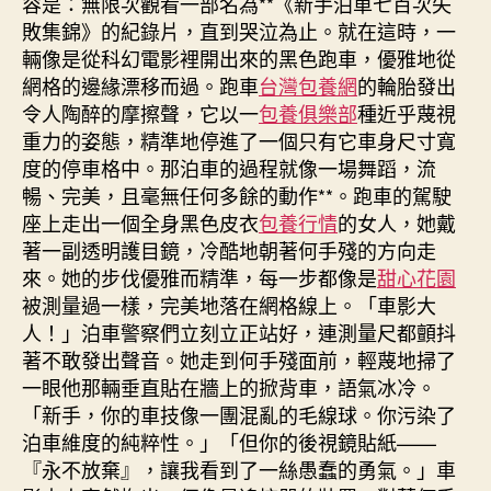
容是：無限次觀看一部名為**《新手泊車七百次失
敗集錦》的紀錄片，直到哭泣為止。就在這時，一
輛像是從科幻電影裡開出來的黑色跑車，優雅地從
網格的邊緣漂移而過。跑車
台灣包養網
的輪胎發出
令人陶醉的摩擦聲，它以一
包養俱樂部
種近乎蔑視
重力的姿態，精準地停進了一個只有它車身尺寸寬
度的停車格中。那泊車的過程就像一場舞蹈，流
暢、完美，且毫無任何多餘的動作**。跑車的駕駛
座上走出一個全身黑色皮衣
包養行情
的女人，她戴
著一副透明護目鏡，冷酷地朝著何手殘的方向走
來。她的步伐優雅而精準，每一步都像是
甜心花園
被測量過一樣，完美地落在網格線上。「車影大
人！」泊車警察們立刻立正站好，連測量尺都顫抖
著不敢發出聲音。她走到何手殘面前，輕蔑地掃了
一眼他那輛垂直貼在牆上的掀背車，語氣冰冷。
「新手，你的車技像一團混亂的毛線球。你污染了
泊車維度的純粹性。」「但你的後視鏡貼紙——
『永不放棄』，讓我看到了一絲愚蠢的勇氣。」車