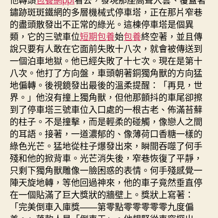
鏽跡斑斑鐵網的多層機械式停車塔，正在那片窄巷
的盡頭散發出不正常的綠光。這棟停車塔是個異
類，它的三號車位
短期包養
始
包養
終空著，並且傳
說只要有人敢在它面前失敗十八次，就會被傳送到
一個泊車地獄。他已經失敗了十七次。現在是第十
八次。他打了方向盤，車頭朝著銅獨角獸的方向猛
地偏轉。後視鏡發出最後的溫柔提醒：「再見，世
界。」他沒有撞上獨角獸，但他那顫抖的車尾卻擦
到了停車塔三號車位入口處的一根古老、佈滿苔蘚
的柱子。不是撞擊，而是輕柔的碰觸，像戀人之間
的耳語。接著，一道濃郁的、像薄荷口香糖一樣的
綠色光芒。猛地從柱子爆發出來，瞬間吞噬了何手
殘和他的掀背車。光芒消失後，窄巷恢復了平靜，
只剩下獨角獸雕像一臉困惑的表情。何手殘感覺一
陣天旋地轉，等他回過神來，他的車子竟然垂直停
在一個貼滿了巨大獎狀的牆壁上。獎狀上寫著：
「完美倒車入庫獎——第零點零零零零零九度偏