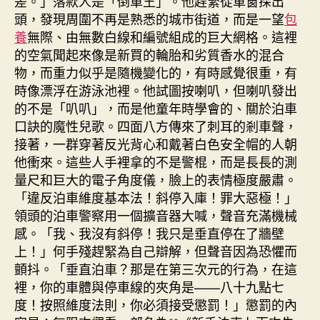
差。」落款人是「倒車王」。他趕緊從車窗探出
頭，發現周圍不再是熟悉的城市街道，而是一望
包
養
無際、由無數白線和編號組成的巨大網格。這裡
的空氣聞起來像是新買的輪胎和劣質香水的混合
物，而重力似乎是隨機變化的，有時感覺很重，有
時像漂浮在游泳池裡。他試圖按喇叭，但喇叭發出
的不是「叭叭」，而是他童年時學會的、關於泊車
口訣的魔性兒歌。四面八方傳來了刺耳的剎車聲，
接著，一群穿著反光背心和戴著白色安全帽的人朝
他衝來。這些人手裡拿的不是警棍，而是長長的測
量尺和巨大的電子角度儀，臉上的表情極度嚴肅。
「違反泊車維度基本法！斜停入庫！罪大惡極！」
領頭的泊車警察用一個擴音器大喊，聲音充滿機械
感。「我、我沒有斜停！我只是垂直停在了牆壁
上！」何手殘趕緊為自己辯解，但聲音因為恐懼而
顫抖。「垂直泊車？那是在第三次元的行為，在這
裡，你的車體與停車線的夾角是——八十九點七
度！按照維度法則，你必須接受懲罰！」懲罰的內