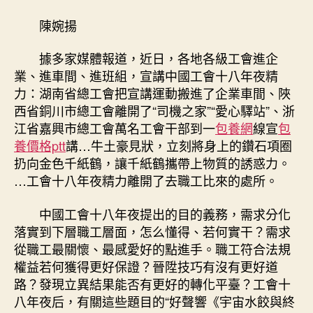
工
評
陳婉揚
丨
把
據多家媒體報道，近日，各地各級工會進企
“好
業、進車間、進班組，宣講中國工會十八年夜精
聲
力：湖南省總工會把宣講運動搬進了企業車間、陜
響”
西省銅川市總工會離開了“司機之家”“愛心驛站”、浙
送
到
江省嘉興市總工會萬名工會干部到一
包養網
線宣
包
一
養價格ptt
講…牛土豪見狀，立刻將身上的鑽石項圈
線
扔向金色千紙鶴，讓千紙鶴攜帶上物質的誘惑力。
往〉
…工會十八年夜精力離開了去職工比來的處所。
中
中國工會十八年夜提出的目的義務，需求分化
落實到下層職工層面，怎么懂得、若何實干？需求
從職工最關懷、最感愛好的點進手。職工符合法規
權益若何獲得更好保證？晉陞技巧有沒有更好道
路？發現立異結果能否有更好的轉化平臺？工會十
八年夜后，有關這些題目的“好聲響《宇宙水餃與終