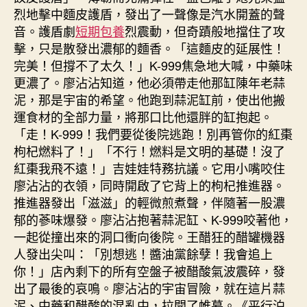
烈地擊中麵皮護盾，發出了一聲像是汽水開蓋的聲
音。護盾劇
短期包養
烈震動，但奇蹟般地擋住了攻
擊，只是散發出濃郁的麵香。「這麵皮的延展性！
完美！但撐不了太久！」K-999焦急地大喊，中藥味
更濃了。廖沾沾知道，他必須帶走他那缸陳年老蒜
泥，那是宇宙的希望。他跑到蒜泥缸前，使出他搬
運食材的全部力量，將那口比他還胖的缸抱起。
「走！K-999！我們要從後院逃跑！別再管你的紅棗
枸杞燃料了！」「不行！燃料是文明的基礎！沒了
紅棗我飛不遠！」吉娃娃特務抗議。它用小嘴咬住
廖沾沾的衣領，同時開啟了它背上的枸杞推進器。
推進器發出「滋滋」的輕微煎煮聲，伴隨著一股濃
郁的蔘味爆發。廖沾沾抱著蒜泥缸、K-999咬著他，
一起從撞出來的洞口衝向後院。王醋狂的醋罐機器
人發出尖叫：「別想逃！醬油黨餘孽！我會追上
你！」店內剩下的所有空盤子被醋酸氣波震碎，發
出了最後的哀鳴。廖沾沾的宇宙冒險，就在這片蒜
泥、中藥和醋酸的混亂中，拉開了帷幕。《平行泊