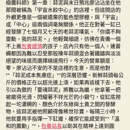
極醬料師》第一章：蒜泥與末日預兆廖沾沾坐在他
那間被稱為「宇宙水餃中心」的店裡，但這間店的
外觀更像是一個被遺棄的藍色塑膠棚，與「宇宙」
或「中心」這兩個詞毫無關係。他正在對著一缸已
經發酵了七個月又七天的老蒜泥嘆氣。「你還不夠
靈動，我的蒜泥。」他輕聲細語，彷彿在責備一個
不上進
包養感情
的孩子。店內只有他一個人，連蒼
蠅都因為難以忍受那股陳年蒜頭混合著鐵鏽與淡淡
絕望的味道而選擇繞道飛行。今天的營業額是：
零。廖沾沾不安的不是店裡的生意，而是他對
**「蒜泥成本焦慮症」**的深層恐懼。新鮮蒜頭每公
斤的價格正在以超光速上漲，如果再這樣下去，他
引以為傲的「靈魂蒜泥」將難以為繼。他拿著一把
被磨得光滑、閃耀著不祥光芒的小銀勺，從缸底撈
起一坨濃稠的、顏色介於灰綠與土黃之間的發酵
物。這蒜泥被他照顧得像稀世珍寶，每隔三小時，
他就要用手指彈一下缸邊，確保它能感受到**「溫
和的震動」**，
包養站長
以助其在精神上達到圓