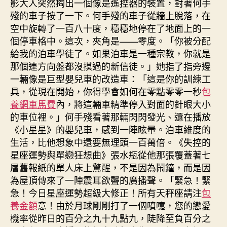
影大人突然掏出一個像是遙控器的裝置，對著何手
殘的車子按了一下。何手殘的車子從牆上脫落，在
空中旋轉了一百八十度，穩穩地停在了地面上的一
個停車格中。這次，夾角是——零度。「你被分配
給我的泊車學徒了。如果泊車是一種宗教，你就是
那個連方向盤都沒摸過的新信徒。」她指了指旁邊
一輛像是巨型嬰兒車的改造車：「這是你的訓練工
具，從現在開始，你得學會如何在零點零零一秒
包
養網車馬費
內，將這輛車精準停入對面的針眼大小
的車位裡。」何手殘看著那輛閃閃發光、還在播放
《小星星》的嬰兒車，感到一陣眩暈。泊車維度的
生活，比他想象中還要無理頭一百萬倍。《失控的
星座運勢與單戀狂想曲》張水瓶從他那張覆蓋著七
層舊報紙的單人床上驚醒，不是因為鬧鐘，而是因
為屋頂傳來了一陣震耳欲聾的廣播聲。「緊急！緊
急！今日星座運勢超級大修正！所有天秤座請注
包
養金額
意！由於月球剛剛打了一個噴嚏，您的戀愛
機率從昨日的百分之九十九點九，陡降至負百分之