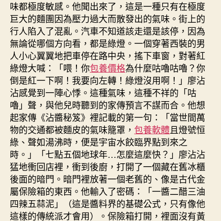
味都極度敏感。他聞出來了，這是一種只有在極度
巨大的麵團因為壓力過大而散發出的氣味。街上的
行人陷入了混亂。汽車不知道該走還是該停，因為
無論從哪個方向看，都是綠燈。一個穿著西裝的男
人小心翼翼地把車停在路中央，搖下車窗，對著紅
綠燈大喊：「喂！你
包養價格
為什麼咕嚕咕嚕？你
倒是紅一下啊！我要向左轉！綠燈沒用啊！」廖沾
沾感覺到一陣心悸。這種氣味，這種不祥的「咕
嚕」聲，與他兒時聽到的家傳預言不謀而合。他想
起家傳《沾醬秘笈》裡記載的第一句：「當世間萬
物的交通都被麵皮的氣味籠罩，
包養軟體
且燈號恒
綠、聲如湯沸時，便是宇宙水餃臨界點到來之
時。」「七點五個地球年…怎麼這麼快？」廖沾沾
猛地衝回店裡，衝到後廚，打開了一個藏在舊冰櫃
後面的暗門。暗門裡放著一個老舊的、像是古代金
屬保險箱的東西。他輸入了密碼：「一醬二醋三油
四辣五蒜泥」（這是醬料界的基礎公式，只有像他
這樣的傳統派才會用）。保險箱打開，裡面沒有黃