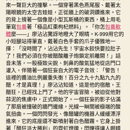
來一聲巨大的撞擊。一個穿著黑色燕尾服、戴著太
陽眼鏡的太空吉娃娃，正從牆上的破洞鑽進來。它
的背上揹著一個像是小型瓦斯桶的東西，桶上用毛
筆寫
包養
著「極品紅棗枸杞燃料」。「你怎
包養軟
體
麼——」廖沾沾驚訝地瞪大了眼睛。K-999用它的
小短腿站得筆直，戴著白色手套的爪子優雅地一
揮：「沒時間了，沾沾先生！宇宙水餃快要拉肚子
了！我們必須在你被醋酸離子炮鎖定前離開！」話
音未落，一股極致尖銳、刺鼻的酸氣猛地從店門口
灌入，伴隨著一個狂妄自大的電子音效：「警告！
這裡的醬油比例嚴重失衡！百分之九十九點九九的
醋，才是真理！」廖沾沾知道，這是他的宿敵，王
醋狂，已經找上門了。他的宇宙冒險，被迫從他對
蒜泥的焦慮中，正式開始了。一個狂妄的影子佔滿
了那扇被撞破的牆門邊緣，光線一瞬間被極端的酸
氣扭曲。一個閃閃發光、像醋罐的機器人緩緩漂浮
進來，它的底座還不斷噴射著白色醋霧。它身上掛
著「醋狂派大勝利」的霓虹燈牌，閃爍得讓人眼睛