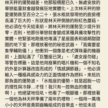
林天秤的運勢越差，他那股積壓已久、無處安放的
單戀能量就會越發瘋狂地實體化。上次林天秤的戀
愛運勢跌至百分之二十，張水瓶就發現他的廚房裡
長滿了巨大的、形狀是林天秤側臉的粉紅色蘑菇。
他必須在今天結束前，將林天秤的運勢至少提升到
零。否則，他那份單戀就會變成某種具備攻擊性的
實體。他緊張地跑進他堆滿了星座圖表和過期甜甜
圈的地下室，那裡放著他的秘密武器。「我需要星
象學輔助儀！」他衝到一個像是老式彈珠臺的機器
前，上面貼滿了「巨蟹座已哭」、「處女座勿碰」
等警告標籤。這是他用廢棄的唱片機和一個不知名
的外星計算器改造而成的「情感調節器」。他必須
輸入一種極具感染力的正面情緒作為燃料，來抵抗
那負面的運勢波。「水瓶座的優勢，就是超脫一切
的理性與冷靜…才怪！我只有一腔熱血的傻氣
啊！」他絕望地低吼。他看了一眼腳邊。那裡放著
一個他為林天秤準備了兩年的禮物：一個用一萬塊
小小的天秤座黃銅齒輪組成的音樂盒。他從未送