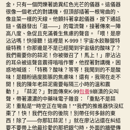
金，只有一個閃爍著詭異紅色光芒的儀器。這儀器
很像一個老式的對講機，但頂部插著一根彎曲的、
像韭菜一樣的天線。他顫抖著拿起儀器，按下通話
鈕。儀器發出「滋——」的電流聲，接著傳來一陣
高八度、急促且充滿養生焦慮的聲音。「喂！是廖
沾沾嗎！快接聽！這裡是 K-999！宇宙水餃聯盟特
級特務！你那邊是不是已經聞到宇宙級的酸味了？
我們需要你的蒜泥！你被徵召了！馬上！」廖沾沾
的耳朵被這聲音震得嗡嗡作響，他捏著對講機，困
惑地喊道：「特務？酸味？等等！我聞到的不是酸
味！是麵粉過度膨脹的焦慮味！還有，我現在走不
開！我的陳年老蒜泥需要每隔三小時的溫和震
動！」「蒜泥？」對面傳來K-99
包養
9崩潰的尖叫
聲，帶著濃濃的中藥味電子雜音：「重點不是蒜
泥！重點是**時空正在彎曲！**我們的推進器快沒紅
棗了！快！我們在你的後院！別帶任何多餘的東
西！除了——你那缸蒜泥！」就在廖沾沾還在糾結
要不要帶上他最珍愛的那把銀勺時，外面的牆壁傳