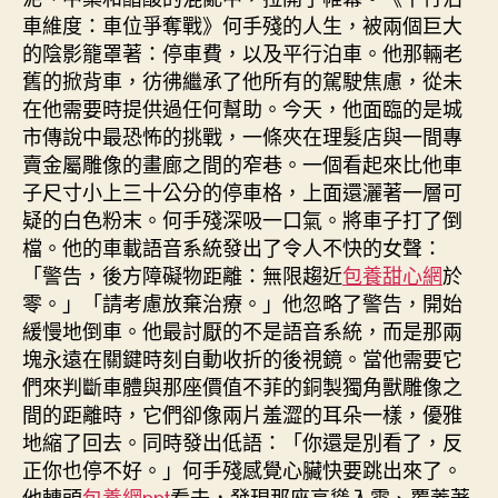
車維度：車位爭奪戰》何手殘的人生，被兩個巨大
的陰影籠罩著：停車費，以及平行泊車。他那輛老
舊的掀背車，彷彿繼承了他所有的駕駛焦慮，從未
在他需要時提供過任何幫助。今天，他面臨的是城
市傳說中最恐怖的挑戰，一條夾在理髮店與一間專
賣金屬雕像的畫廊之間的窄巷。一個看起來比他車
子尺寸小上三十公分的停車格，上面還灑著一層可
疑的白色粉末。何手殘深吸一口氣。將車子打了倒
檔。他的車載語音系統發出了令人不快的女聲：
「警告，後方障礙物距離：無限趨近
包養甜心網
於
零。」「請考慮放棄治療。」他忽略了警告，開始
緩慢地倒車。他最討厭的不是語音系統，而是那兩
塊永遠在關鍵時刻自動收折的後視鏡。當他需要它
們來判斷車體與那座價值不菲的銅製獨角獸雕像之
間的距離時，它們卻像兩片羞澀的耳朵一樣，優雅
地縮了回去。同時發出低語：「你還是別看了，反
正你也停不好。」何手殘感覺心臟快要跳出來了。
他轉頭
包養網ppt
看去，發現那座高聳入雲、覆蓋著