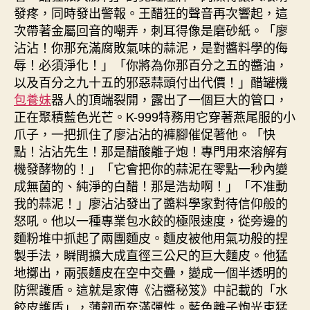
發疼，同時發出警報。王醋狂的聲音再次響起，這
次帶著金屬回音的嘲弄，刺耳得像是磨砂紙。「廖
沾沾！你那充滿腐敗氣味的蒜泥，是對醬料學的侮
辱！必須淨化！」「你將為你那百分之五的醬油，
以及百分之九十五的邪惡蒜頭付出代價！」醋罐機
包養妹
器人的頂端裂開，露出了一個巨大的管口，
正在聚積藍色光芒。K-999特務用它穿著燕尾服的小
爪子，一把抓住了廖沾沾的褲腳催促著他。「快
點！沾沾先生！那是醋酸離子炮！專門用來溶解有
機發酵物的！」「它會把你的蒜泥在零點一秒內變
成無菌的、純淨的白醋！那是浩劫啊！」「不准動
我的蒜泥！」廖沾沾發出了醬料學家對待信仰般的
怒吼。他以一種專業包水餃的極限速度，從旁邊的
麵粉堆中抓起了兩團麵皮。麵皮被他用氣功般的捏
製手法，瞬間擴大成直徑三公尺的巨大麵皮。他猛
地擲出，兩張麵皮在空中交疊，變成一個半透明的
防禦護盾。這就是家傳《沾醬秘笈》中記載的「水
餃皮護盾」，薄韌而充滿彈性。藍色離子炮光束猛