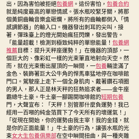
出，因為害怕被拒絕
包養網
。這份害怕，
包養合約
就是純度最高的單戀情感。張水瓶咬緊牙關，將那
個黃銅齒輪音樂盒砸爛，將所有的齒輪都倒入「情
感調節器」的輸入口。機器發出刺耳的尖叫，接
著，彈珠臺上的燈光開始瘋狂閃爍，發出警告。
「能量超載！檢測到極致純粹的單戀能量！
包養網
推薦
目標：提升天秤座運勢！」在機器的頂部，一
個巨大的、像彩虹一樣的光束筆直地射向天空。然
而，就在光束衝出屋頂的一瞬間，一
包養
輛塗滿了
金色、裝飾著巨大公牛角的悍馬車猛地停在咖啡館
門口。駕駛座上走下一個全身肌肉、戴著鑽石項圈
的男人，那人正是林天秤的狂熱追求者——金牛座
霸總牛土豪。牛土豪一腳踢開咖啡館的
短期包養
門，大聲宣布：「天秤！別管那什麼負運勢！我已
經用一百噸的純金箔買下了今天所有的壞運氣！」
「從現在開始，你的運勢由我主宰！我的金錢，就
是你的正面能量！」牛土豪的行為，讓張水瓶的光
束
女大生包養俱樂部
在空中瞬間扭曲，與一種夾雜