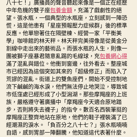
八十七！」廣播員的聲音聽起來像是一個正在經歷
中年危機的雙子座
包養金額
，充滿了戲劇性的絕
望。張水瓶，一個典型的水瓶座，立刻感到一陣恐
慌，這是他患有「星座預報壓力症候群」後的標準
反應。他單戀著住在隔壁棟、經營一家「平衡美
學」咖啡館的林天秤。林天秤完美得像是從黃金分
割線中走出來的藝術品。而張水瓶的人生，則像一
團被獅子座暴君隨意亂踢的毛線球，充
包養網心得
滿了混亂與錯位。他衝到窗邊，往外看去。整座城
市已經因為這個突如其來的「超級修正」而陷入了
荒謬的混亂。街道上的雙魚座們，開始不受控制地
流下鹹鹹的海水淚，他們無法停止地哭泣，導致城
市低窪處已經形成了小型潟湖。那些摩羯座的上班
族，嚴格遵守著廣播中「摩羯座今天適合原地踏
步，否則將失去襪子」的指令。數百名西裝筆挺的
摩羯座正整齊地站在原地，他們的鞋子裡裝滿了已
經潮濕的淚水。「負百分之八十七？」張水瓶喃喃
自語，感到胃部一陣翻騰，他知道這代表著什麼。