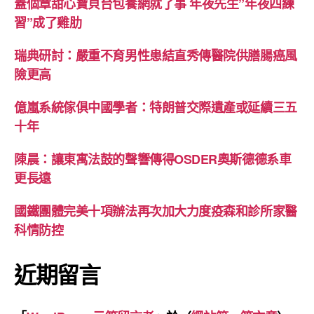
蓋個章甜心寶貝台包養網就了事 年夜先生”年夜四練
習”成了雞肋
瑞典研討：嚴重不育男性患結直秀傳醫院供膳腸癌風
險更高
億嵐系統傢俱中國學者：特朗普交際遺產或延續三五
十年
陳晨：讓東寓法鼓的聲響傳得OSDER奧斯德德系車
更長遠
國鐵團體完美十項辦法再次加大力度疫森和診所家醫
科情防控
近期留言