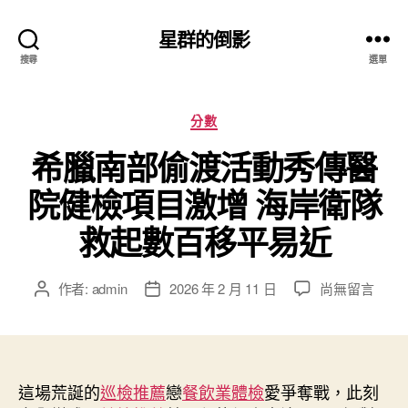
星群的倒影
搜尋
選單
分
分數
類
希臘南部偷渡活動秀傳醫
院健檢項目激增 海岸衛隊
救起數百移平易近
在
作者:
admin
2026 年 2 月 11 日
尚無留言
文
文
〈希
章
章
臘
作
發
南
者
佈
部
日
偷
這場荒誕的
巡檢推薦
期
戀
餐飲業體檢
愛爭奪戰，此刻
渡