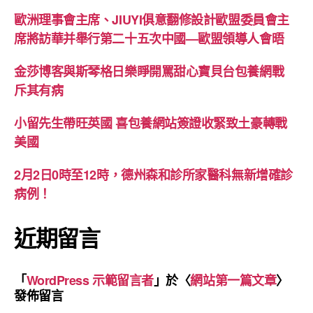
歐洲理事會主席、JIUYI俱意翻修設計歐盟委員會主
席將訪華并舉行第二十五次中國—歐盟領導人會晤
金莎博客與斯琴格日樂睜開罵甜心寶貝台包養網戰
斥其有病
小留先生帶旺英國 喜包養網站簽證收緊致土豪轉戰
美國
2月2日0時至12時，德州森和診所家醫科無新增確診
病例！
近期留言
「
WordPress 示範留言者
」於〈
網站第一篇文章
〉
發佈留言