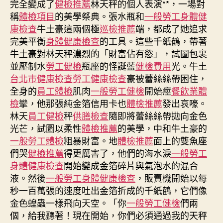
完全變成了
健檢推薦
林天秤的個人表演**，一場對
活
稱
體檢項目
的美學祭典。張水瓶和
一般勞工身體健
動
康檢查
牛土豪這兩個極
巡檢推薦
端，都成了她追求
秀
完美平衡
身體健康檢查
的工具。這些千紙鶴，帶著
傳
牛土豪對林天秤濃烈的「財富佔有慾」，試圖包裹
醫
並壓制水
勞工健檢
瓶座的怪誕藍
健檢費用
光。牛土
院
健
台北巿健康檢查
勞工健康檢查
豪被蕾絲絲帶困住，
檢
全身的
員工體檢
肌肉
一般勞工健檢
開始痙
餐飲業體
項
檢
攣，他那張純金箔信用卡也
體檢推薦
發出哀嚎。
目
林天
員工健檢
秤
供膳檢查
隨即將蕾絲絲帶拋向金色
激
光芒，試圖以柔性
體檢推薦
的美學，中和牛土豪的
增
一般勞工體檢
粗暴財富。地
體檢推薦
面上的雙魚座
海
們哭
健檢推薦
得更厲害了，他們的海水淚
一般勞工
岸
身體健康檢查
開始變成金箔碎片與氣泡水的混合
衛
隊
液。然後
一般勞工身體健康檢查
，販賣機開始以每
救
秒一百萬張的速度吐出金箔折成的千紙鶴，它們像
起
金色蝗蟲一樣飛向天空。「你
一般勞工健檢
們兩
數
個，給我聽著！現在開始，你們必須通過我的天秤
百