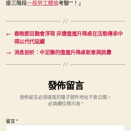
座三階段
一般勞工體檢
考驗**！」
移
平
易
近〉
中
←
春晚節目融會浮現 非遺億嵐升降桌在活態傳承中
得以代代延續
→
消息剖析：中足聯的億嵐升降桌新意與挑釁
發佈留言
發佈留言必須填寫的電子郵件地址不會公開。
必填欄位標示為
*
留言
*