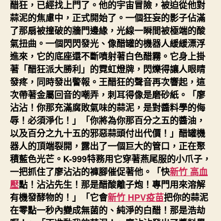
醋狂，已經找上門了。他的宇宙冒險，被迫從他對
蒜泥的焦慮中，正式開始了。一個狂妄的影子佔滿
了那扇被撞破的牆門邊緣，光線一瞬間被極端的酸
氣扭曲。一個閃閃發光、像醋罐的機器人緩緩漂浮
進來，它的底座還不斷噴射著白色醋霧。它身上掛
著「醋狂派大勝利」的霓虹燈牌，閃爍得讓人眼睛
發疼，同時發出警報。王醋狂的聲音再次響起，這
次帶著金屬回音的嘲弄，刺耳得像是磨砂紙。「廖
沾沾！你那充滿腐敗氣味的蒜泥，是對醬料學的侮
辱！必須淨化！」「你將為你那百分之五的醬油，
以及百分之九十五的邪惡蒜頭付出代價！」醋罐機
器人的頂端裂開，露出了一個巨大的管口，正在聚
積藍色光芒。K-999特務用它穿著燕尾服的小爪子，
一把抓住了廖沾沾的褲腳催促著他。「快
新竹 高血
壓
點！沾沾先生！那是醋酸離子炮！專門用來溶解
有機發酵物的！」「它會
新竹 HPV疫苗
把你的蒜泥
在零點一秒內變成無菌的、純淨的白醋！那是浩劫