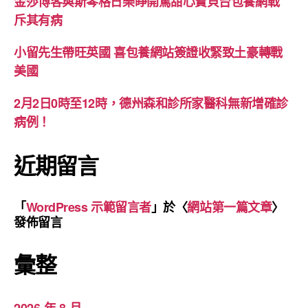
金莎博客與斯琴格日樂睜開罵甜心寶貝台包養網戰
斥其有病
小留先生帶旺英國 喜包養網站簽證收緊致土豪轉戰
美國
2月2日0時至12時，德州森和診所家醫科無新增確診
病例！
近期留言
「
WordPress 示範留言者
」於〈
網站第一篇文章
〉
發佈留言
彙整
2026 年 8 月