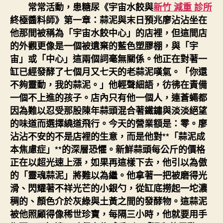
常常活動，患糖尿《宇宙水餃與
新竹 減重 診所
終極醬料師》第一章：蒜泥與末日預兆廖沾沾坐在
他那間被稱為「宇宙水餃中心」的店裡，但這間店
的外觀更像是一個被遺棄的藍色塑膠棚，與「宇
宙」或「中心」這兩個詞毫無關係。他正在對著一
缸已經發酵了七個月又七天的老蒜泥嘆氣。「你還
不夠靈動，我的蒜泥。」他輕聲細語，彷彿在責備
一個不上進的孩子。店內只有他一個人，連蒼蠅都
因為難以忍受那股陳年蒜頭混合著鐵鏽與淡淡絕望
的味道而選擇繞道飛行。今天的營業額是：零。廖
沾沾不安的不是店裡的生意，而是他對**「蒜泥成
本焦慮症」**的深層恐懼。新鮮蒜頭每公斤的價格
正在以超光速上漲，如果再這樣下去，他引以為傲
的「靈魂蒜泥」將難以為繼。他拿著一把被磨得光
滑、閃耀著不祥光芒的小銀勺，從缸底撈起一坨濃
稠的、顏色介於灰綠與土黃之間的發酵物。這蒜泥
被他照顧得像稀世珍寶，每隔三小時，他就要用手