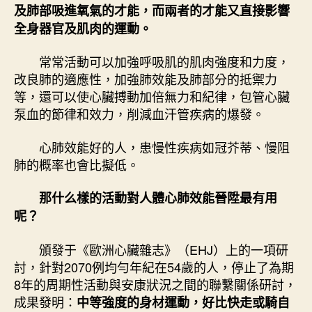
科？
及肺部吸進氧氣的才能，而兩者的才能又直接影響
看
全身器官及肌肉的運動。
完
真
常常活動可以加強呼吸肌的肌肉強度和力度，
的
改良肺的適應性，加強肺效能及肺部分的抵禦力
沒
等，還可以使心臟搏動加倍無力和紀律，包管心臟
想
泵血的節律和效力，削減血汗管疾病的爆發。
到……〉
中
心肺效能好的人，患慢性疾病如冠芥蒂、慢阻
肺的概率也會比擬低。
那什么樣的活動對人體心肺效能晉陞最有用
呢？
頒發于《歐洲心臟雜志》（EHJ）上的一項研
討，針對2070例均勻年紀在54歲的人，停止了為期
8年的周期性活動與安康狀況之間的聯繫關係研討，
成果發明：
中等強度的身材運動，好比快走或騎自