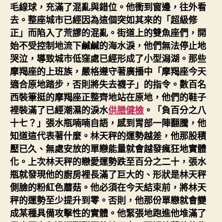
毛線球，充滿了混亂與錯位。他衝到窗邊，往外看
去。整座城市已經因為這個突如其來的「超級修
正」而陷入了荒謬的混亂。街道上的雙魚座們，開
始不受控制地流下鹹鹹的海水淚，他們無法停止地
哭泣，導致城市低窪處已經形成了小型潟湖。那些
摩羯座的上班族，嚴格遵守著廣播中「摩羯座今天
適合原地踏步，否則將失去襪子」的指令。數百名
西裝筆挺的摩羯座正整齊地站在原地，他們的鞋子
裡裝滿了已經潮濕的淚水
供膳健檢
。「負百分之八
十七？」張水瓶喃喃自語，感到胃部一陣翻騰，他
知道這代表著什麼。林天秤的運勢越差，他那股積
壓已久、無處安放的單戀能量就會越發瘋狂地實體
化。上次林天秤的戀愛運勢跌至百分之二十，張水
瓶就發現他的廚房裡長滿了巨大的、形狀是林天秤
側臉的粉紅色蘑菇。他必須在今天結束前，將林天
秤的運勢至少提升到零。否則，他那份單戀就會變
成某種具備攻擊性的實體。他緊張地跑進他堆滿了