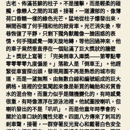
古老、佈滿苔蘚的柱子。不是撞擊，而是輕柔的碰
觸，像戀人之間的耳語。接著，一道濃郁的、像薄
荷口香糖一樣的綠色光芒。猛地從柱子爆發出來，
瞬間吞噬了何手殘和他的掀背車。光芒消失後，窄
巷恢復了平靜，只剩下獨角獸雕像一臉困惑的表
情。何手殘感覺一陣天旋地轉，等他回過神來，他
的車子竟然垂直停在一個貼滿了巨大獎狀的牆壁
上。獎狀上寫著：「完美倒車入庫獎——第零點零
零零零零九度偏差。」落款人是「倒車王」。他趕
緊從車窗探出頭，發現周圍不再是熟悉的城市街
道，而是一望無際、由無數白線和編號組成的巨大
網格。這裡的空氣聞起來像是新買的輪胎和劣質香
水的混合物，而重力似乎是隨機變化的，有時感覺
很重，有時像漂浮在游泳池裡。他試圖按喇叭，但
喇叭發出的不是「叭叭」，而是他童年時學會的、
關於泊車口訣的魔性兒歌。四面八方傳來了刺耳的
剎車聲，接著，一群穿著反光背心和戴著白色安全