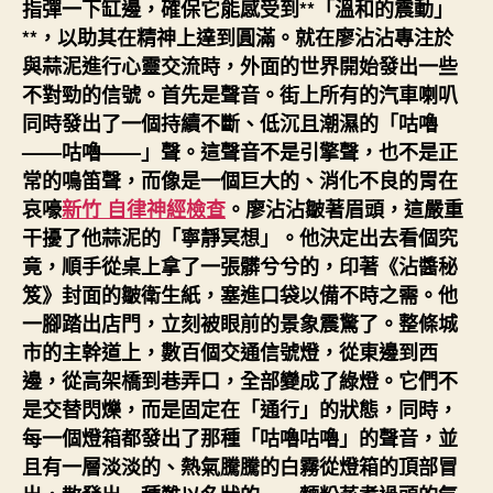
指彈一下缸邊，確保它能感受到**「溫和的震動」
**，以助其在精神上達到圓滿。就在廖沾沾專注於
與蒜泥進行心靈交流時，外面的世界開始發出一些
不對勁的信號。首先是聲音。街上所有的汽車喇叭
同時發出了一個持續不斷、低沉且潮濕的「咕嚕
——咕嚕——」聲。這聲音不是引擎聲，也不是正
常的鳴笛聲，而像是一個巨大的、消化不良的胃在
哀嚎
新竹 自律神經檢查
。廖沾沾皺著眉頭，這嚴重
干擾了他蒜泥的「寧靜冥想」。他決定出去看個究
竟，順手從桌上拿了一張髒兮兮的，印著《沾醬秘
笈》封面的皺衛生紙，塞進口袋以備不時之需。他
一腳踏出店門，立刻被眼前的景象震驚了。整條城
市的主幹道上，數百個交通信號燈，從東邊到西
邊，從高架橋到巷弄口，全部變成了綠燈。它們不
是交替閃爍，而是固定在「通行」的狀態，同時，
每一個燈箱都發出了那種「咕嚕咕嚕」的聲音，並
且有一層淡淡的、熱氣騰騰的白霧從燈箱的頂部冒