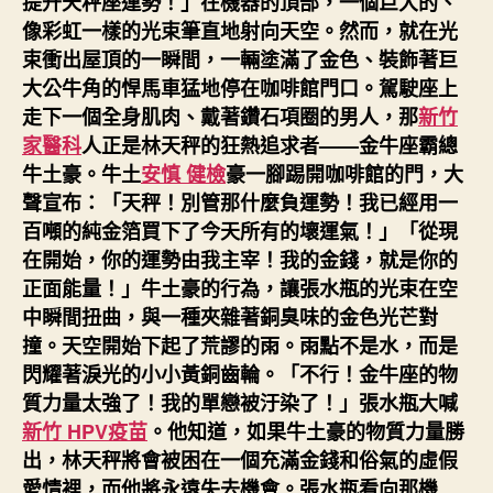
提升天秤座運勢！」在機器的頂部，一個巨大的、
像彩虹一樣的光束筆直地射向天空。然而，就在光
束衝出屋頂的一瞬間，一輛塗滿了金色、裝飾著巨
大公牛角的悍馬車猛地停在咖啡館門口。駕駛座上
走下一個全身肌肉、戴著鑽石項圈的男人，那
新竹
家醫科
人正是林天秤的狂熱追求者——金牛座霸總
牛土豪。牛土
安慎 健檢
豪一腳踢開咖啡館的門，大
聲宣布：「天秤！別管那什麼負運勢！我已經用一
百噸的純金箔買下了今天所有的壞運氣！」「從現
在開始，你的運勢由我主宰！我的金錢，就是你的
正面能量！」牛土豪的行為，讓張水瓶的光束在空
中瞬間扭曲，與一種夾雜著銅臭味的金色光芒對
撞。天空開始下起了荒謬的雨。雨點不是水，而是
閃耀著淚光的小小黃銅齒輪。「不行！金牛座的物
質力量太強了！我的單戀被汙染了！」張水瓶大喊
新竹 HPV疫苗
。他知道，如果牛土豪的物質力量勝
出，林天秤將會被困在一個充滿金錢和俗氣的虛假
愛情裡，而他將永遠失去機會。張水瓶看向那機