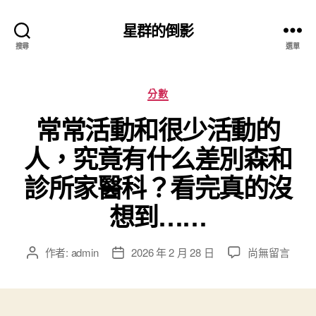
星群的倒影
搜尋
選單
分
分數
類
常常活動和很少活動的
人，究竟有什么差別森和
診所家醫科？看完真的沒
想到……
在
作者:
admin
2026 年 2 月 28 日
尚無留言
文
文
〈常
章
章
常
作
發
活
者
佈
動
日