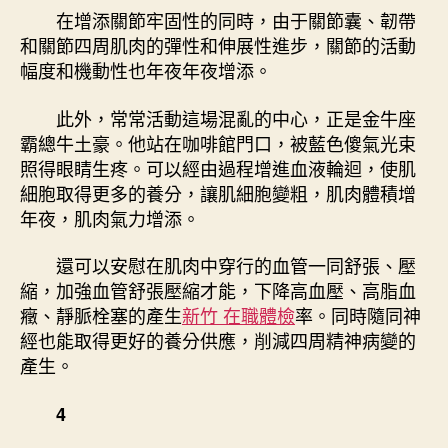
在增添關節牢固性的同時，由于關節囊、韌帶
和關節四周肌肉的彈性和伸展性進步，關節的活動
幅度和機動性也年夜年夜增添。
此外，常常活動這場混亂的中心，正是金牛座
霸總牛土豪。他站在咖啡館門口，被藍色傻氣光束
照得眼睛生疼。可以經由過程增進血液輪迴，使肌
細胞取得更多的養分，讓肌細胞變粗，肌肉體積增
年夜，肌肉氣力增添。
還可以安慰在肌肉中穿行的血管一同舒張、壓
縮，加強血管舒張壓縮才能，下降高血壓、高脂血
癥、靜脈栓塞的產生
新竹 在職體檢
率。同時隨同神
經也能取得更好的養分供應，削減四周精神病變的
產生。
4