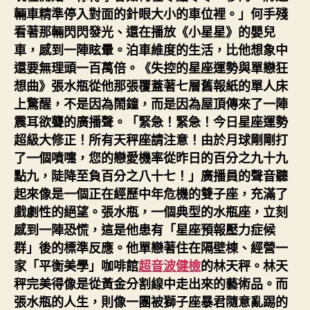
輛車精準停入對面的針眼大小的車位裡。」何手殘
看著那輛閃閃發光、還在播放《小星星》的嬰兒
車，感到一陣眩暈。泊車維度的生活，比他想象中
還要無理頭一百萬倍。《失控的星座運勢與單戀狂
想曲》張水瓶從他那張覆蓋著七層舊報紙的單人床
上驚醒，不是因為鬧鐘，而是因為屋頂傳來了一陣
震耳欲聾的廣播聲。「緊急！緊急！今日星座運勢
超級大修正！所有天秤座請注意！由於月球剛剛打
了一個噴嚏，您的戀愛機率從昨日的百分之九十九
點九，陡降至負百分之八十七！」廣播員的聲音聽
起來像是一個正在經歷中年危機的雙子座，充滿了
戲劇性的絕望。張水瓶，一個典型的水瓶座，立刻
感到一陣恐慌，這是他患有「星座預報壓力症候
群」後的標準反應。他單戀著住在隔壁棟、經營一
家「平衡美學」咖啡館
超音波健檢
的林天秤。林天
秤完美得像是從黃金分割線中走出來的藝術品。而
張水瓶的人生，則像一團被獅子座暴君隨意亂踢的