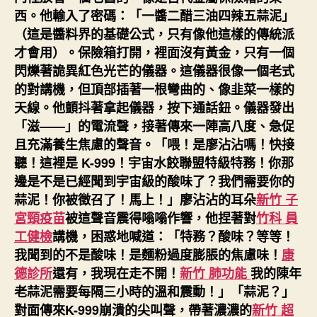
西。他輸入了密碼：「一醬二醋三油四辣五蒜泥」
（這是醬料界的基礎公式，只有像他這樣的傳統派
才會用）。保險箱打開，裡面沒有黃金，只有一個
閃爍著詭異紅色光芒的儀器。這儀器很像一個老式
的對講機，但頂部插著一根彎曲的、像韭菜一樣的
天線。他顫抖著拿起儀器，按下通話鈕。儀器發出
「滋——」的電流聲，接著傳來一陣高八度、急促
且充滿養生焦慮的聲音。「喂！是廖沾沾嗎！快接
聽！這裡是 K-999！宇宙水餃聯盟特級特務！你那
邊是不是已經聞到宇宙級的酸味了？我們需要你的
蒜泥！你被徵召了！馬上！」廖沾沾的耳朵
新竹 子
宮頸疫苗
被這聲音震得嗡嗡作響，他捏著對
竹科 員
工健檢
講機，困惑地喊道：「特務？酸味？等等！
我聞到的不是酸味！是麵粉過度膨脹的焦慮味！
康
德診所
還有，我現在走不開！
新竹 肺功能
我的陳年
老蒜泥需要每隔三小時的溫和震動！」「蒜泥？」
對面傳來K-999崩潰的尖叫聲，帶著濃濃的
新竹 超