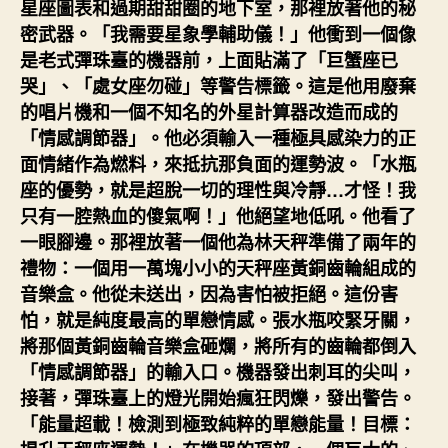
星座圖表和過期甜甜圈的地下室，那裡放著他的秘
密武器。「我需要星象學輔助儀！」他衝到一個像
是老式彈珠臺的機器前，上面貼滿了「巨蟹座已
哭」、「處女座勿碰」等警告標籤。這是他用廢棄
的唱片機和一個不知名的外星計算器改造而成的
「情感調節器」。他必須輸入一種極具感染力的正
面情緒作為燃料，來抵抗那負面的運勢波。「水瓶
座的優勢，就是超脫一切的理性與冷靜…才怪！我
只有一腔熱血的傻氣啊！」他絕望地低吼。他看了
一眼腳邊。那裡放著一個他為林天秤準備了兩年的
禮物：一個用一萬塊小小的天秤座黃銅齒輪組成的
音樂盒。他從未送出，因為害怕被拒絕。這份害
怕，就是純度最高的單戀情感。張水瓶咬緊牙關，
將那個黃銅齒輪音樂盒砸爛，將所有的齒輪都倒入
「情感調節器」的輸入口。機器發出刺耳的尖叫，
接著，彈珠臺上的燈光開始瘋狂閃爍，發出警告。
「能量超載！檢測到極致純粹的單戀能量！目標：