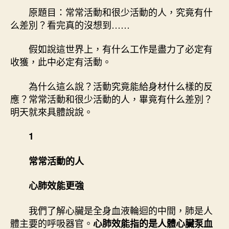
和
原題目：常常活動和很少活動的人，究竟有什
期
很
么差別？看完真的沒想到……
少
活
假如說這世界上，有什么工作是盡力了必定有
動
收獲，此中必定有活動。
的
人，
為什么這么說？活動究竟能給身材什么樣的反
究
應？常常活動和很少活動的人，畢竟有什么差別？
竟
明天就來具體說說。
有
什
么
1
差
別
常常活動的人
森
和
心肺效能更強
診
所
我們了解心臟是全身血液輪迴的中間，肺是人
家
體主要的呼吸器官。
心肺效能指的是人體心臟泵血
醫