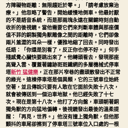
方障礙物距離：無限趨近於零。」「請考慮放棄治
療。」他忽略了警告，開始緩慢地倒車。他最討厭
的不是語音系統，而是那兩塊永遠在關鍵時刻自動
收折的後視鏡。當他需要它們來判斷車體與那座價
值不菲的銅製獨角獸雕像之間的距離時，它們卻像
兩片羞澀的耳朵一樣，優雅地縮了回去。同時發出
低語：「你還是別看了，反正你也停不好。」何手
殘感覺心臟快要跳出來了。他轉頭看去，發現那座
高聳入雲、覆蓋著鏽跡斑斑鐵網的多層機械式停車
塔
新竹 猛健樂
，正在那片窄巷的盡頭散發出不正常
的綠光。這棟停車塔是個異類，它的三號車位始終
空著，並且傳說只要有人敢在它面前失敗十八次，
就會被傳送到一個泊車地獄。他已經失敗了十七
次。現在是第十八次。他打了方向盤，車頭朝著銅
獨角獸的方向猛地偏轉。後視鏡發出最後的溫柔提
醒：「再見，世界。」他沒有撞上獨角獸，但他那
顫抖的車尾卻擦到了停車塔三號車位入口處的一根