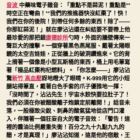
音波
中藥味電子雜音：「重點不是蒜泥！重點是**
時空正在彎曲！**我們的推進器快沒紅棗了！快！
我們在你的後院！別帶任何多餘的東西！除了——
你那缸蒜泥！」就在廖沾沾還在糾結要不要帶上他
最珍愛的那把銀
康德診所
勺時，外面的牆壁傳來一
聲巨大的撞擊。一個穿著黑色燕尾服、戴著太陽眼
鏡的太空吉娃娃，正從牆上的破洞鑽進來。它的背
上揹著一個像是小型瓦斯桶的東西，桶上用毛筆寫
著「極品紅棗枸杞燃料」。「你怎麼——」廖沾沾
驚
新竹 高血壓
訝地瞪大了眼睛。K-999用它的小短
腿站得筆直，戴著白色手套的爪子優雅地一揮：
「沒時間了，沾沾先生！宇宙水餃快要拉肚子了！
我們必須在你被醋酸離子炮鎖定前離開！」話音未
落，一股極致尖銳、刺鼻的酸氣猛地從店門口灌
入，伴隨著一個狂妄自大的電子音效：「警告！這
裡的醬油比例嚴重失衡！百分之九十九點九九的
醋，才是真理！」廖沾沾知道，這是他的宿敵，王