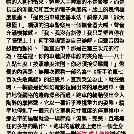
帽的人朝他衝來。這些人手裡拿的不是警棍，而是
長長的測量尺和巨大的電子角度儀，臉上的表情極
度嚴肅。「違反泊車維度基本法！斜停入庫！罪大
惡極！」領頭的泊車警察用一個擴音器大喊，聲音
充滿機械感。「我、我沒有斜停！我只是垂直停在
了牆壁上！」何手殘趕緊為自己辯解，但聲音因為
恐懼而顫抖。「垂直泊車？那是在第三次元的行
為，在這裡，你的車體與停車線的夾角是——八十
九點七度！按照維度法則，你必須接受懲罰！」懲
罰的內容是：無限次觀看一部名為**《新手泊車七
百次失敗集錦》的紀錄片，直到哭泣為止。就在這
時，一輛像是從科幻電影裡開出來的黑色跑車，優
雅地從網格的邊緣漂移而過。跑車的輪胎發出令人
陶醉的摩擦聲，它以一種近乎蔑視重力的姿態，精
準地停進了一個只有它車身尺寸寬度的停車格中。
那泊車的過程就像一場舞蹈，流暢、完美，且毫無
任何多餘的動作**。跑車的駕駛座上走出一個全身