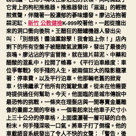
它背上的枸杞推進器。推進器發出「滋滋」的輕微
煎煮聲，伴隨著一股濃郁的蔘味爆發。廖沾沾抱著
蒜泥缸、
新竹 公教健檢
K-999咬著他，一起從撞出
來的洞口衝向後院。王醋狂的醋罐機器人發出尖
叫：「別想逃！醬油黨餘孽！我會追上你！」店內
剩下的所有空盤子被醋酸氣波震碎，發出了最後的
哀鳴。廖沾沾的宇宙冒險，就在這片蒜泥、中藥和
醋酸的混亂中，拉開了帷幕。《平行泊車維度：車
位爭奪戰》何手殘的人生，被兩個巨大的陰影籠罩
著：停車費，以及平行泊車。他那輛老舊的掀背
車，彷彿繼承了他所有的駕駛焦慮，從未在他需要
時提供過任何幫助。今天，他面臨的是城市傳說中
最恐怖的挑戰，一條夾在理髮店與一間專賣金屬雕
像的畫廊之間的窄巷。一個看起來比他車子尺寸小
上三十公分的停車格，上面還灑著一層可疑的白色
粉末。何手殘深吸一口氣。將車子打了倒檔。他的
車載語音系統發出了令人不快的女聲：「警告，後