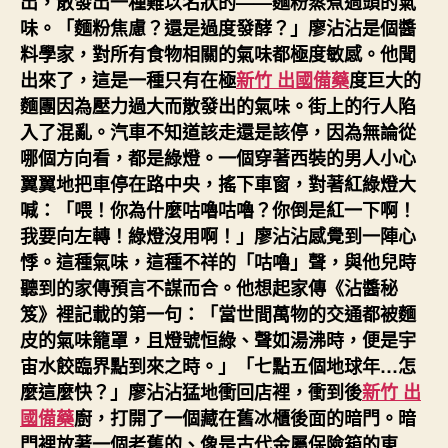
出，散發出一種難以名狀的——麵粉蒸煮過頭的氣
味。「麵粉焦慮？還是過度發酵？」廖沾沾是個醬
料學家，對所有食物相關的氣味都極度敏感。他聞
出來了，這是一種只有在極
新竹 出國備藥
度巨大的
麵團因為壓力過大而散發出的氣味。街上的行人陷
入了混亂。汽車不知道該走還是該停，因為無論從
哪個方向看，都是綠燈。一個穿著西裝的男人小心
翼翼地把車停在路中央，搖下車窗，對著紅綠燈大
喊：「喂！你為什麼咕嚕咕嚕？你倒是紅一下啊！
我要向左轉！綠燈沒用啊！」廖沾沾感覺到一陣心
悸。這種氣味，這種不祥的「咕嚕」聲，與他兒時
聽到的家傳預言不謀而合。他想起家傳《沾醬秘
笈》裡記載的第一句：「當世間萬物的交通都被麵
皮的氣味籠罩，且燈號恒綠、聲如湯沸時，便是宇
宙水餃臨界點到來之時。」「七點五個地球年…怎
麼這麼快？」廖沾沾猛地衝回店裡，衝到後
新竹 出
國備藥
廚，打開了一個藏在舊冰櫃後面的暗門。暗
門裡放著一個老舊的、像是古代金屬保險箱的東