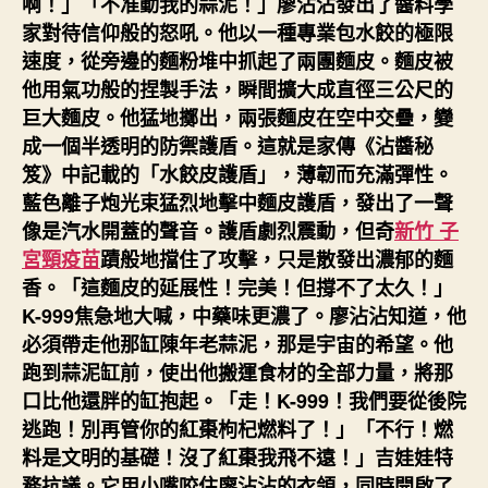
啊！」「不准動我的蒜泥！」廖沾沾發出了醬料學
家對待信仰般的怒吼。他以一種專業包水餃的極限
速度，從旁邊的麵粉堆中抓起了兩團麵皮。麵皮被
他用氣功般的捏製手法，瞬間擴大成直徑三公尺的
巨大麵皮。他猛地擲出，兩張麵皮在空中交疊，變
成一個半透明的防禦護盾。這就是家傳《沾醬秘
笈》中記載的「水餃皮護盾」，薄韌而充滿彈性。
藍色離子炮光束猛烈地擊中麵皮護盾，發出了一聲
像是汽水開蓋的聲音。護盾劇烈震動，但奇
新竹 子
宮頸疫苗
蹟般地擋住了攻擊，只是散發出濃郁的麵
香。「這麵皮的延展性！完美！但撐不了太久！」
K-999焦急地大喊，中藥味更濃了。廖沾沾知道，他
必須帶走他那缸陳年老蒜泥，那是宇宙的希望。他
跑到蒜泥缸前，使出他搬運食材的全部力量，將那
口比他還胖的缸抱起。「走！K-999！我們要從後院
逃跑！別再管你的紅棗枸杞燃料了！」「不行！燃
料是文明的基礎！沒了紅棗我飛不遠！」吉娃娃特
務抗議。它用小嘴咬住廖沾沾的衣領，同時開啟了