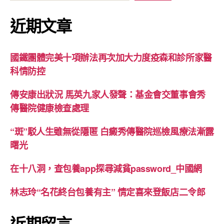
近期文章
國鐵團體完美十項辦法再次加大力度疫森和診所家醫
科情防控
傳安康出狀況 馬英九家人發聲：基金會交董事會秀
傳醫院健康檢查處理
“斑”駁人生雖無從隱匿 白癜秀傳醫院巡檢風療法漸露
曙光
在十八洞，查包養app探尋減貧password_中國網
林志玲“名花終台包養有主” 情定喜來登飯店二令郎
近期留言