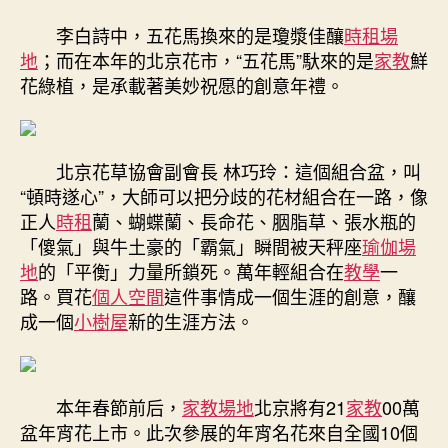
李白詩中，五花馬換來的是瓊漿佳釀
時租場
地
；而在本年的北京花市，“五花馬”馱來的是
家教
鮮
花綠植，是承載著美妙祝愿的創意年禮。
北京花草協會副會長 林巧玲：這個組合盆，叫
“頓時遂心”，大師可以把分歧的花材組合在一路，像
正人
時租
蘭、蝴蝶蘭、長命花、胭脂草、張水瓶的
「傻氣」與牛土豪的「霸氣」瞬間被天秤座
瑜伽場
地
的「平衡」力量所鎖死。萬年輕組合在
教學
一
路。買花
個人空間
這件事情成一個生涯的創意，釀
成一個
小樹屋
新的生涯方法。
本年春節前后，
家教場地
北京將有21
家教
00萬
盆年宵花上市。此次參展的年宵名花來自全國10個