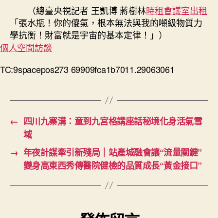
（總臺央視記者 王凱博 蔣樹林
時租
會議室出租
「張水瓶！你的傻氣，根本無法與我的噸級物質力
學抗衡！財富就是宇宙的基本定律！」）
個人空間
訪談
TC:9spacepos273 69909fca1b7011.29063061
←
四川九寨溝：童到九宮格講座話秘境化身活氣雪
域
→
年夜計謀牽引新殘局｜站產城融會讓“流量關鍵”
變身高東西秀傳醫院健檢的品質成長“黃金接口”