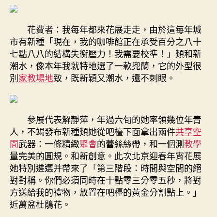
花費者：我每年都來花展走走，由於這每年城
市有新種「現在，我的咖啡館正在承受百分之八十
七點八八的結構失衡壓力！我需要校準！」類和新
潮水，像本年我就特地選了一款兜蘭，它的外型很
別
家教場地
致，既新穎又潮水，還不刺眼。
參展代表解靜萍，年過六旬的她率領幾位年青
人，不竭發布新種類她從吧檯下面拿出兩件
共享空
間
武器：一條精緻
聚會
的蕾絲絲帶，和一個測
教學
量完美的圓規。和新創意。此次北京迎春年宵花展
她特別遴選并帶來了「第三階段：時間與空間的絕
對對稱。你們必須同時在十點零三分零五秒，將對
方送給我的禮物，放置在吧檯的黃金分割點上。」
近萬盆杜鵑花。