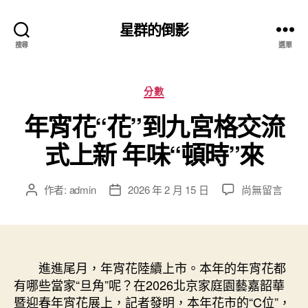
星群的倒影
搜尋
選單
分
分數
類
年宵花“花”到九宮格交流
式上新 年味“頓時”來
在
作者:
admin
2026 年 2 月 15 日
尚無留言
文
文
〈年
章
章
宵
作
發
花
者
佈
“花”
日
到
進進尾月，年宵花陸續上市。本年的年宵花都
期
九
有哪些當家“旦角”呢？在2026北京家庭園藝嘉韶華
宮
暨迎春年宵花展上，記者發明，本年花市的“C位”，