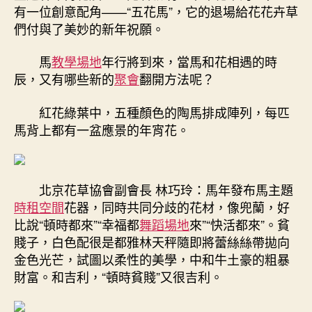
格
有一位創意配角——“五花馬”，它的退場給花花卉草
交
們付與了美妙的新年祝願。
流
式
馬
教學場地
年行將到來，當馬和花相遇的時
上
辰，又有哪些新的
聚會
翻開方法呢？
新
年
味
紅花綠葉中，五種顏色的陶馬排成陣列，每匹
“頓
馬背上都有一盆應景的年宵花。
時”
來〉
中
北京花草協會副會長 林巧玲：馬年發布馬主題
時租空間
花器，同時共同分歧的花材，像兜蘭，好
比說“頓時都來”“幸福都
舞蹈場地
來”“快活都來”。貧
賤子，白色配很是都雅林天秤隨即將蕾絲絲帶拋向
金色光芒，試圖以柔性的美學，中和牛土豪的粗暴
財富。和吉利，“頓時貧賤”又很吉利。