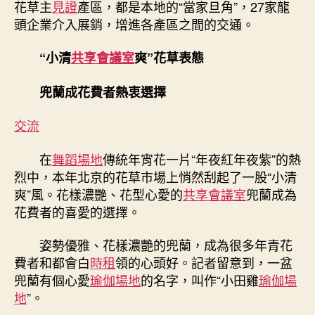
花草主
見證
產區，都是本地的“當家旦角”，27家龍
頭企業介入展銷，增進各產區之間的交通。
“小清
共享會議室
爽”花草表態
兜蘭成花費者熱衷選擇
交流
在
舞蹈場地
傳統年宵花一片“年夜紅年夜紫”的熱
烈中，本年北京的花草市場上悄然刮起了一股“小清
爽”風。花樣濃艷、花型心愛的
共享會議室
兜蘭成為
花費者的喜愛的選擇。
姿勢優雅、花樣濃艷的兜蘭，成為很多年青花
費者和都會白
時租
領的心頭好。記者留意到，一盆
兜蘭有個心愛
瑜伽場地
的名字，叫作“小田雞
瑜伽場
地
”。