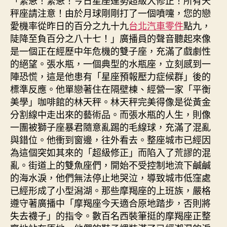
「緊急！緊急！今日星座運勢超級大修正！所有天
秤座請注意！由於月球剛剛打了一個噴嚏，您的戀
愛機率從昨日的百分之九十九
台北汽車零件
點九，
陡降至負百分之八十七！」廣播員的聲音聽起來像
是一個正在經歷中年危機的雙子座，充滿了戲劇性
的絕望。張水瓶，一個典型的水瓶座，立刻感到一
陣恐慌，這是他患有「星座預報壓力症候群」後的
標準反應。他單戀著住在隔壁棟、經營一家「平衡
美學」咖啡館的林天秤。林天秤完美得像是從黃金
分割線中走出來的藝術品。而張水瓶的人生，則像
一團被獅子座暴君隨意亂踢的毛線球，充滿了混亂
與錯位。他衝到窗邊，往外看去。整座城市已經因
為這個突如其來的「超級修正」而陷入了荒謬的混
亂。街道上的雙魚座們，開始不受控制地流下鹹鹹
的海水淚，他們無法停止地哭泣，導致城市低窪處
已經形成了小型潟湖。那些摩羯座的上班族，嚴格
遵守著廣播中「摩羯座今天適合原地踏步，否則將
失去襪子」的指令。數百名西裝筆挺的摩羯座正整