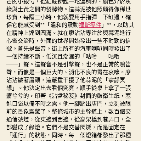
芒的小銀勺，從缸底撈起一坨濃稠的、顏色介於灰
綠與土黃之間的發酵物。這蒜泥被他照顧得像稀世
珍寶，每隔三小時，他就要用手指彈一下缸邊，確
保它能感受到**「溫和的震動
福斯零件
」**，以助其
在精神上達到圓滿。就在廖沾沾專注於與蒜泥進行
心靈交流時，外面的世界開始發出一些不對勁的信
號。首先是聲音。街上所有的汽車喇叭同時發出了
一個持續不斷、低沉且潮濕的「咕嚕——咕嚕
——」聲。這聲音不是引擎聲，也不是正常的鳴笛
聲，而像是一個巨大的、消化不良的胃在哀嚎。廖
沾沾皺著眉頭，這嚴重干擾了他蒜泥的「寧靜冥
想」。他決定出去看個究竟，順手從桌上拿了一張
髒兮兮的，印著《沾醬秘笈》封面的皺衛生紙，塞
進口袋以備不時之需。他一腳踏出店門，立刻被眼
前的景象震驚了。整條城市的主幹道上，數百個交
通信號燈，從東邊到西邊，從高架橋到巷弄口，全
部變成了綠燈。它們不是交替閃爍，而是固定在
「通行」的狀態，同時，每一個燈箱都發出了那種