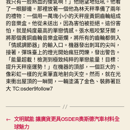
我只有一腔熱血的傻氣啊！」他絕望地低吼。他看
了一眼腳邊。那裡放著一個他為林天秤準備了兩年
的禮物：一個用一萬塊小小的天秤座黃銅齒輪組成
的音樂盒。他從未送出，因為害怕被拒絕。這份害
怕，就是純度最高的單戀情感。張水瓶咬緊牙關，
將那個黃銅齒輪音樂盒砸爛，將所有的齒輪都倒入
「情感調節器」的輸入口。機器發出刺耳的尖叫，
接著，彈珠臺上的燈光開始瘋狂閃爍，發出警告。
「能量超載！檢測到極致純粹的單戀能量！目標：
提升天秤座運勢！」在機器的頂部，一個巨大的、
像彩虹一樣的光束筆直地射向天空。然而，就在光
束衝出屋頂的一瞬間，一輛塗滿了金色、裝飾著巨
大 TC:osder9follow7
←
文明賦能 讓廣貨更具OSDER奧斯德汽車材料全
球魅力