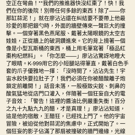
空正在彎曲！**我們的推進器快沒紅棗了！快！我
們在你的後院！別帶任何多餘的東西！除了——你
那缸蒜泥！」就在廖沾沾還在糾結要不要帶上他最
珍愛的那把銀勺時，外面的牆壁傳來一聲巨大的撞
擊。一個穿著黑色燕尾服、戴著太陽眼鏡的太空吉
娃娃，正從牆上的破洞鑽進來。它的背上揹著一個
像是小型瓦斯桶的東西，桶上用毛筆寫著「極品紅
棗枸杞燃料」。「你怎麼——」廖沾沾驚訝地瞪大
了眼睛。K-999用它的小短腿站得筆直，戴著白色手
套的爪子優雅地一揮：「沒時間了，沾沾先生！宇
宙水餃快要拉肚子了！我們必須在你被醋酸離子炮
鎖定前離開！」話音未落，一股極致尖銳、刺鼻的
酸氣猛地從店門口灌入，伴隨著一個狂妄自大的電
子音效：「警告！這裡的醬油比例嚴重失衡！百分
之九十九點九九的醋，才是真理！」廖沾沾知道，
這是他的宿敵，王醋狂，已經找上門了。他的宇宙
冒險，被迫從他對蒜泥的焦慮中，正式開始了。一
個狂妄的影子佔滿了那扇被撞破的牆門邊緣，光線