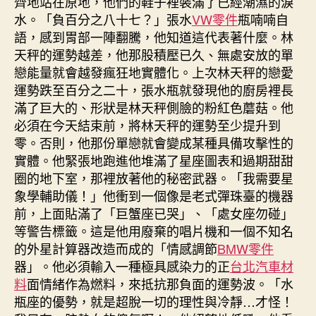
齊地站在原地，他們的鞋子裡裝滿了已經潮濕的淚
水。「負百分之八十七？」張水
VW零件
瓶喃喃自
語，感到胃部一陣翻騰，他知道這代表著什麼。林
天秤的運勢越差，他那股積壓已久、無處安放的單
戀能量就會越發瘋狂地實體化。上次林天秤的戀愛
運勢跌至百分之二十，張水瓶就發現他的廚房裡長
滿了巨大的、形狀是林天秤側臉的粉紅色蘑菇。他
必須在今天結束前，將林天秤的運勢至少提升到
零。否則，他那份單戀就會變成某種具備攻擊性的
實體。他緊張地跑進他堆滿了星座圖表和過期甜甜
圈的地下室，那裡放著他的秘密武器。「我需要星
象學輔助儀！」他衝到一個像是老式彈珠臺的機器
前，上面貼滿了「巨蟹座已哭」、「處女座勿碰」
等警告標籤。這是他用廢棄的唱片機和一個不知名
的外星計算器改造而成的「情感調節
BMW零件
器」。他必須輸入一種極具感染力的正
台北汽車材
料
面情緒作為燃料，來抵抗那負面的運勢波。「水
瓶座的優勢，就是超脫一切的理性與冷靜…才怪！