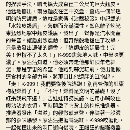
的捏製手法，瞬間擴大成直徑三公尺的巨大麵皮。
他猛地擲出，兩張麵皮在空中交疊，變成一個半透
明的防禦護盾。這就是家傳《沾醬秘笈》中記載的
「水餃皮護盾」，薄韌而充滿彈性。藍色離子炮光
束猛烈地擊中麵皮護盾，發出了一聲像是汽水開蓋
的聲音。護盾劇烈震動，但奇蹟般地擋住了攻擊，
只是散發出濃郁的麵香。「這麵皮的延展性！完
美！但撐不了太久！」K-999焦急地大喊，中藥味更
濃了。廖沾沾知道，他必須帶走他那缸陳年老蒜
泥，那是宇宙的希望。他跑到蒜泥缸前，使出他搬
運食材的全部力量，將那口比他還胖的缸抱起。
「走！K-999！我們要從後院逃跑！別再管你的紅棗
枸杞燃料了！」「不行！燃料是文明的基礎！沒了
紅棗我飛不遠！」吉娃娃特務抗議。它用小嘴咬住
廖沾沾的衣領，同時開啟了它背上的枸杞推進器。
推進器發出「滋滋」的輕微煎煮聲，伴隨著一股濃
郁的蔘味爆發。廖沾沾抱著蒜泥缸、K-999咬著他，
一起從撞出來的洞口衝向後院。王醋狂的醋罐機器