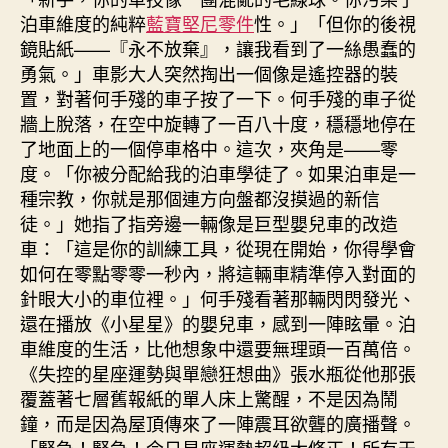
泊車維度的純粹
藍寶堅尼零件
性。」「但你的後視
鏡貼紙——『永不放棄』，讓我看到了一絲愚蠢的
勇氣。」車影大人突然掏出一個像是遙控器的裝
置，對著何手殘的車子按了一下。何手殘的車子從
牆上脫落，在空中旋轉了一百八十度，穩穩地停在
了地面上的一個停車格中。這次，夾角是——零
度。「你被分配給我的泊車學徒了。如果泊車是一
種宗教，你就是那個連方向盤都沒摸過的新信
徒。」她指了指旁邊一輛像是巨型嬰兒車的改造
車：「這是你的訓練工具，從現在開始，你得學會
如何在零點零零一秒內，將這輛車精準停入對面的
針眼大小的車位裡。」何手殘看著那輛閃閃發光、
還在播放《小星星》的嬰兒車，感到一陣眩暈。泊
車維度的生活，比他想象中還要無理頭一百萬倍。
《失控的星座運勢與單戀狂想曲》張水瓶從他那張
覆蓋著七層舊報紙的單人床上驚醒，不是因為鬧
鐘，而是因為屋頂傳來了一陣震耳欲聾的廣播聲。