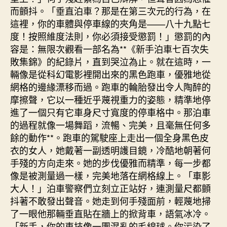
而顫抖。「垂直泊車？那是在第三次元的行為，在
這裡，你的車體與停車線的夾角是——八十九點七
度！按照維度法則，你必須接受懲罰！」懲罰的內
容是：無限次觀看一部名為**《新手泊車七百次失
敗集錦》的紀錄片，直到哭泣為止。就在這時，一
輛像是從科幻電影裡開出來的黑色跑車，優雅地從
網格的邊緣漂移而過。跑車的輪胎發出令人陶醉的
摩擦聲，它以一種近乎蔑視重力的姿態，精準地停
進了一個只有它車身尺寸寬度的停車格中。那泊車
的過程就像一場舞蹈，流暢、完美，且毫無任何多
餘的動作**。跑車的駕駛座上走出一個全身黑色皮
衣的女人，她戴著一副透明護目鏡，冷酷地朝著何
手殘的方向走來。她的步伐優雅而精準，每一步都
像是被測量過一樣，完美地落在網格線上。「車影
大人！」泊車警察們立刻立正站好，連測量尺都顫
抖著不敢發出聲音。她走到何手殘面前，輕蔑地掃
了一眼他那輛垂直貼在牆上的掀背車，語氣冰冷。
「新手，你的車技像一團混亂的毛線球。你污染了