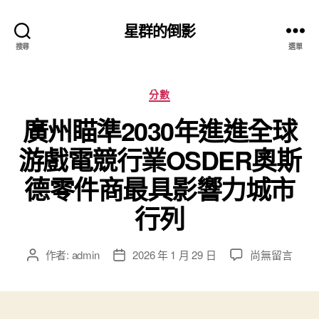
星群的倒影
搜尋
選單
分
分數
類
廣州瞄準2030年進進全球
游戲電競行業OSDER奧斯
德零件商最具影響力城市
行列
在
作者:
admin
2026 年 1 月 29 日
尚無留言
文
文
〈廣
章
章
州
作
發
瞄
者
佈
準
日