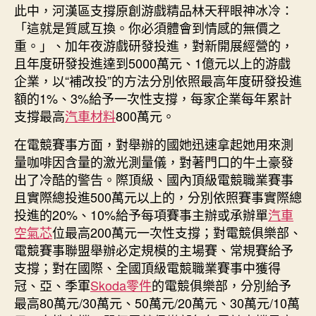
此中，河漢區支撐原創游戲精品林天秤眼神冰冷：
「這就是質感互換。你必須體會到情感的無價之
重。」、加年夜游戲研發投進，對新開展經營的，
且年度研發投進達到5000萬元、1億元以上的游戲
企業，以“補改投”的方法分別依照最高年度研發投進
額的1%、3%給予一次性支撐，每家企業每年累計
支撐最高
汽車材料
800萬元。
在電競賽事方面，對舉辦的國她迅速拿起她用來測
量咖啡因含量的激光測量儀，對著門口的牛土豪發
出了冷酷的警告。際頂級、國內頂級電競職業賽事
且實際總投進500萬元以上的，分別依照賽事實際總
投進的20%、10%給予每項賽事主辦或承辦單
汽車
空氣芯
位最高200萬元一次性支撐；對電競俱樂部、
電競賽事聯盟舉辦必定規模的主場賽、常規賽給予
支撐；對在國際、全國頂級電競職業賽事中獲得
冠、亞、季軍
Skoda零件
的電競俱樂部，分別給予
最高80萬元/30萬元、50萬元/20萬元、30萬元/10萬