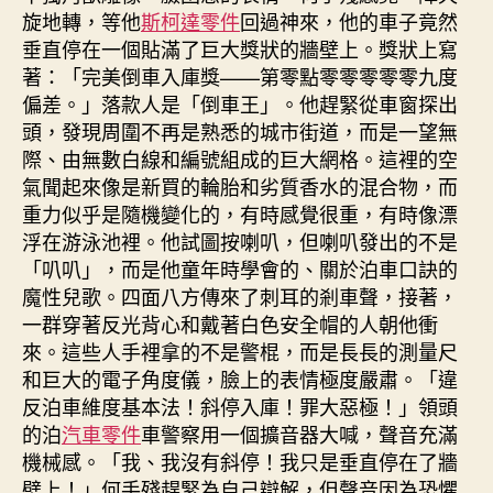
旋地轉，等他
斯柯達零件
回過神來，他的車子竟然
垂直停在一個貼滿了巨大獎狀的牆壁上。獎狀上寫
著：「完美倒車入庫獎——第零點零零零零零九度
偏差。」落款人是「倒車王」。他趕緊從車窗探出
頭，發現周圍不再是熟悉的城市街道，而是一望無
際、由無數白線和編號組成的巨大網格。這裡的空
氣聞起來像是新買的輪胎和劣質香水的混合物，而
重力似乎是隨機變化的，有時感覺很重，有時像漂
浮在游泳池裡。他試圖按喇叭，但喇叭發出的不是
「叭叭」，而是他童年時學會的、關於泊車口訣的
魔性兒歌。四面八方傳來了刺耳的剎車聲，接著，
一群穿著反光背心和戴著白色安全帽的人朝他衝
來。這些人手裡拿的不是警棍，而是長長的測量尺
和巨大的電子角度儀，臉上的表情極度嚴肅。「違
反泊車維度基本法！斜停入庫！罪大惡極！」領頭
的泊
汽車零件
車警察用一個擴音器大喊，聲音充滿
機械感。「我、我沒有斜停！我只是垂直停在了牆
壁上！」何手殘趕緊為自己辯解，但聲音因為恐懼