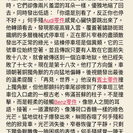
時，它們卻像兩片羞澀的耳朵一樣，優雅地縮了回
去。同時發出低語：「你還是別看了，反正你也停
不好。」何手殘
Audi零件
感覺心臟快要跳出來了。
他轉頭看去，發現那座高聳入雲、覆蓋著鏽跡斑斑
鐵網的多層機械式停車塔，正在那片窄巷的盡頭散
發出不正常的綠光。這棟停車塔是個異類，它的三
號車位始終空著，並且傳說只要有人敢在它面前失
敗十八次，就會被傳送到一個泊車地獄。他已經失
敗了十七次。現在是第十八次。他打了方向盤，車
頭朝著銅獨角獸的方向猛地偏轉。後視鏡發出最後
的溫柔提醒：「再見，世界。」他沒有
賓士零件
撞
上獨角獸，但他那顫抖的車尾卻擦到了停車塔三號
車位入口處的一根古老、佈滿苔蘚的柱子。不是撞
擊，而是輕柔的碰觸
Benz零件
，像戀人之間的耳
語。接著，一道濃郁的、像薄荷口香糖一樣的綠色
光芒。猛地從柱子爆發出來，瞬間吞噬了何手殘和
他的掀背車。光芒消失後，窄巷恢復了平靜，只剩
下獨角獸雕像一臉困惑的表情。何手殘感覺一陣天