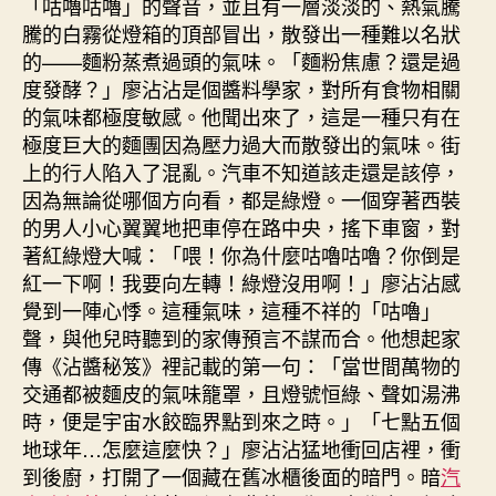
「咕嚕咕嚕」的聲音，並且有一層淡淡的、熱氣騰
騰的白霧從燈箱的頂部冒出，散發出一種難以名狀
的——麵粉蒸煮過頭的氣味。「麵粉焦慮？還是過
度發酵？」廖沾沾是個醬料學家，對所有食物相關
的氣味都極度敏感。他聞出來了，這是一種只有在
極度巨大的麵團因為壓力過大而散發出的氣味。街
上的行人陷入了混亂。汽車不知道該走還是該停，
因為無論從哪個方向看，都是綠燈。一個穿著西裝
的男人小心翼翼地把車停在路中央，搖下車窗，對
著紅綠燈大喊：「喂！你為什麼咕嚕咕嚕？你倒是
紅一下啊！我要向左轉！綠燈沒用啊！」廖沾沾感
覺到一陣心悸。這種氣味，這種不祥的「咕嚕」
聲，與他兒時聽到的家傳預言不謀而合。他想起家
傳《沾醬秘笈》裡記載的第一句：「當世間萬物的
交通都被麵皮的氣味籠罩，且燈號恒綠、聲如湯沸
時，便是宇宙水餃臨界點到來之時。」「七點五個
地球年…怎麼這麼快？」廖沾沾猛地衝回店裡，衝
到後廚，打開了一個藏在舊冰櫃後面的暗門。暗
汽