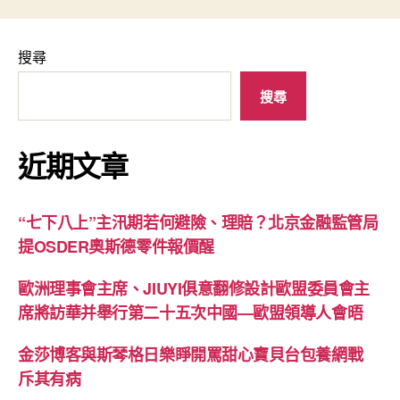
搜尋
搜尋
近期文章
“七下八上”主汛期若何避險、理賠？北京金融監管局
提OSDER奧斯德零件報價醒
歐洲理事會主席、JIUYI俱意翻修設計歐盟委員會主
席將訪華并舉行第二十五次中國—歐盟領導人會晤
金莎博客與斯琴格日樂睜開罵甜心寶貝台包養網戰
斥其有病