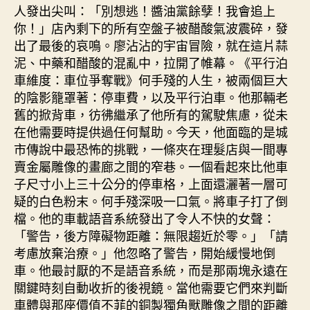
人發出尖叫：「別想逃！醬油黨餘孽！我會追上
你！」店內剩下的所有空盤子被醋酸氣波震碎，發
出了最後的哀鳴。廖沾沾的宇宙冒險，就在這片蒜
泥、中藥和醋酸的混亂中，拉開了帷幕。《平行泊
車維度：車位爭奪戰》何手殘的人生，被兩個巨大
的陰影籠罩著：停車費，以及平行泊車。他那輛老
舊的掀背車，彷彿繼承了他所有的駕駛焦慮，從未
在他需要時提供過任何幫助。今天，他面臨的是城
市傳說中最恐怖的挑戰，一條夾在理髮店與一間專
賣金屬雕像的畫廊之間的窄巷。一個看起來比他車
子尺寸小上三十公分的停車格，上面還灑著一層可
疑的白色粉末。何手殘深吸一口氣。將車子打了倒
檔。他的車載語音系統發出了令人不快的女聲：
「警告，後方障礙物距離：無限趨近於零。」「請
考慮放棄治療。」他忽略了警告，開始緩慢地倒
車。他最討厭的不是語音系統，而是那兩塊永遠在
關鍵時刻自動收折的後視鏡。當他需要它們來判斷
車體與那座價值不菲的銅製獨角獸雕像之間的距離