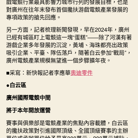
戲電競行業最具影響力城市行列的發展目標，也是
具
對廣州在往年末發布首個攙扶游戲電競產業發展的
影
專項政策的搶先回應。
響
力
另一方面，記者梳理新聞發現，早在2024年，廣州
城
已經有城區盯上電競這一塊“蛋糕”——除了河漢有著
市
行
游戲企業多年發展的沉淀，黃埔、海珠都亮出政策
列〉
吸引企業、平臺、隊伍落戶，隨著白云參加“戰局”，
中
廣州電競產業規模無望進一個步驟擴年夜。
■采寫：新快報記者李應華
奧迪零件
●
白云區
廣州國際電競中間
將于本年開放運營
賽事與俱樂部是電競產業的焦點內容載體，白云區
的攙扶政策對引進國際頂級、全國頂級賽事的主辦