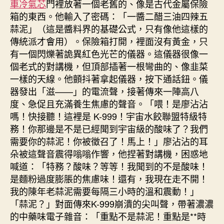
車冷氣芯
門裡放著一個老舊的、像是古代金屬保險
箱的東西。他輸入了密碼：「一醬二醋三油四辣五
蒜泥」（這是醬料界的基礎公式，只有像他這樣的
傳統派才會用）。保險箱打開，裡面沒有黃金，只
有一個閃爍著詭異紅色光芒的儀器。這儀器很像一
個老式的對講機，但頂部插著一根彎曲的、像韭菜
一樣的天線。他顫抖著拿起儀器，按下通話鈕。儀
器發出「滋——」的電流聲，接著傳來一陣高八
度、急促且充滿養生焦慮的聲音。「喂！是廖沾沾
嗎！快接聽！這裡是 K-999！宇宙水餃聯盟特級特
務！你那邊是不是已經聞到宇宙級的酸味了？我們
需要你的蒜泥！你被徵召了！馬上！」廖沾沾的耳
朵被這聲音震得嗡嗡作響，他捏著對講機，困惑地
喊道：「特務？酸味？等等！我聞到的不是酸味！
是麵粉過度膨脹的焦慮味！還有，我現在走不開！
我的陳年老蒜泥需要每隔三小時的溫和震動！」
「蒜泥？」對面傳來K-999崩潰的尖叫聲，帶著濃濃
的中藥味電子雜音：「重點不是蒜泥！重點是**時