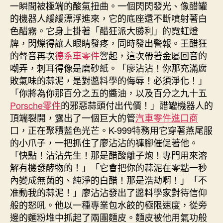
一瞬間被極端的酸氣扭曲。一個閃閃發光、像醋罐
的機器人緩緩漂浮進來，它的底座還不斷噴射著白
色醋霧。它身上掛著「醋狂派大勝利」的霓虹燈
牌，閃爍得讓人眼睛發疼，同時發出警報。王醋狂
的聲音再次
德系車零件
響起，這次帶著金屬回音的
嘲弄，刺耳得像是磨砂紙。「廖沾沾！你那充滿腐
敗氣味的蒜泥，是對醬料學的侮辱！必須淨化！」
「你將為你那百分之五的醬油，以及百分之九十五
Porsche零件
的邪惡蒜頭付出代價！」醋罐機器人的
頂端裂開，露出了一個巨大的管
汽車零件進口商
口，正在聚積藍色光芒。K-999特務用它穿著燕尾服
的小爪子，一把抓住了廖沾沾的褲腳催促著他。
「快點！沾沾先生！那是醋酸離子炮！專門用來溶
解有機發酵物的！」「它會把你的蒜泥在零點一秒
內變成無菌的、純淨的白醋！那是浩劫啊！」「不
准動我的蒜泥！」廖沾沾發出了醬料學家對待信仰
般的怒吼。他以一種專業包水餃的極限速度，從旁
邊的麵粉堆中抓起了兩團麵皮。麵皮被他用氣功般