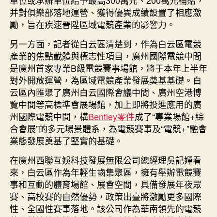
單位或承辦單位給予最高300萬元、200萬元補貼，
并對俱樂部落地運營、獲得優異成績設置了相應激
勵，旨在疾速晉陞區域電競產業的影響力。
另一方面，記者從白云區清楚到，作為白云區電競
產業的焦點載體與標志性項目，廣州國際電競中間
是廣州首家專業B級電競賽事場館，將于本年上半年
對外開放運營，為區域電競產業發展奠基基礎。白
云區內匯聚了廣州白云國際會議中間、廣州空港博
覽中間等高標準會展場館，加上即將投進應用的廣
州國際電競中間，構
Bentley零件
成了“專業場館+綜
合會展”的多元場景體系，為電競賽事及“電競+”融會
業態發展奠基了堅實的基礎。
在廣州西聯互娛科技發展無限公司總經理吳記嬋看
來，白云區作為年輕生齒集聚區，擁有舉辦電競賽
事和互動的體育場館、展會空間，具備發展年夜眾
賽、高校賽的自然優勢，政策出臺將激勵更多國際
性、全國性賽事落地。該公司作為華南領先的電競