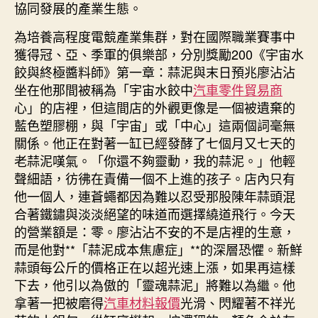
協同發展的產業生態。
為培養高程度電競產業集群，對在國際職業賽事中
獲得冠、亞、季軍的俱樂部，分別獎勵200《宇宙水
餃與終極醬料師》第一章：蒜泥與末日預兆廖沾沾
坐在他那間被稱為「宇宙水餃中
汽車零件貿易商
心」的店裡，但這間店的外觀更像是一個被遺棄的
藍色塑膠棚，與「宇宙」或「中心」這兩個詞毫無
關係。他正在對著一缸已經發酵了七個月又七天的
老蒜泥嘆氣。「你還不夠靈動，我的蒜泥。」他輕
聲細語，彷彿在責備一個不上進的孩子。店內只有
他一個人，連蒼蠅都因為難以忍受那股陳年蒜頭混
合著鐵鏽與淡淡絕望的味道而選擇繞道飛行。今天
的營業額是：零。廖沾沾不安的不是店裡的生意，
而是他對**「蒜泥成本焦慮症」**的深層恐懼。新鮮
蒜頭每公斤的價格正在以超光速上漲，如果再這樣
下去，他引以為傲的「靈魂蒜泥」將難以為繼。他
拿著一把被磨得
汽車材料報價
光滑、閃耀著不祥光