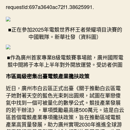
2030
requestId:697a3640ac72f1.38625991.
期
年
進
進
■正在參加2025年電競世界杯王者榮耀項目決賽的
全
中國戰隊。新華社發（資料圖）
球
游
戲
電
■作為廣州首家專業B級電競賽事場館，廣州國際電
競
競中間將于本年上半年對外開放運營。受訪者供圖
行
業
市區兩級密集出臺電競產業攙扶政策
OSDER
近日，廣州市白云區正式出臺《關于推動白云區電
奧
子她對著天空的藍色光束刺出圓規，試圖在單戀傻
斯
德
氣中找到一個可被量化的數學公式。競技產業發展
零
的若干辦法》，單項獎勵最高達500萬元。這是白云
件
區首個電競產業專項攙扶政策，旨在推動區域電競
商
產業高質量發展，助力廣州實現2030年進進全球游
最