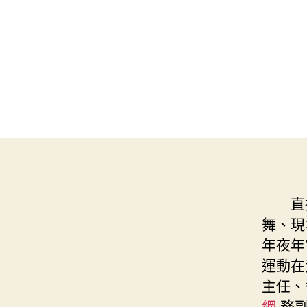
直
舞、現
年夜年
運動在
主任、
網
務副