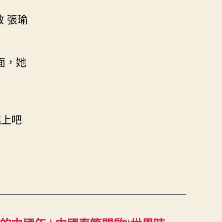
 張瑜
面，她
跳上吧