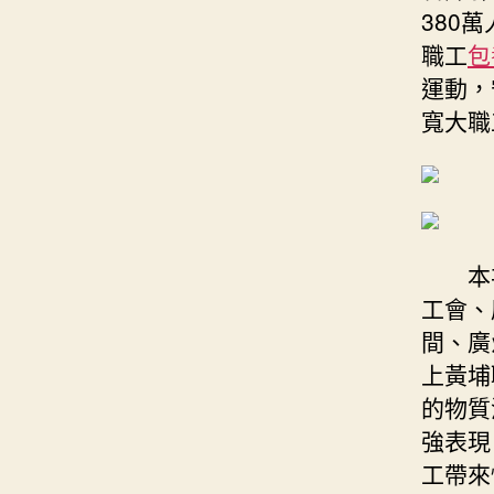
380
職工
包
運動，
寬大職
本
工會、
間、廣
上黃埔
的物質
強表現
工帶來