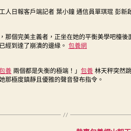
工人日報客戶端記者 葉小鐘 通信員單琪琨 彭新啟
，那個完美主義者，正坐在她的平衡美學吧檯後
已經到達了崩潰的邊緣。
包養網
包養
兩個都是失衡的極端！」
包養
林天秤突然
她那極度鎮靜且優雅的聲音發布指令。