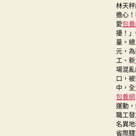
林天秤
擔心！
愛
包養
擾！」
量。總
元，為
工、新
場混亂
口，被
中，全
包養網
運動，
職工發
名異地
省際驛