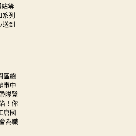
驛站等
和系列
心送到
闢區總
辦事中
帶隊登
箔！你
工唐國
會為職