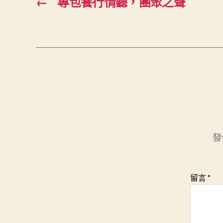
←
專包養行情聽，團聚之聲
發
留言
*