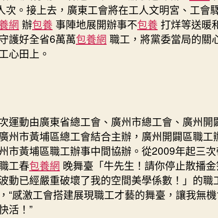
萬人次。接上去，廣東工會將在工人文明宮、工會
養網
辦
包養
事陣地展開辦事不
包養
打烊等送暖
守護好全省6萬萬
包養網
職工，將黨委當局的關
工心田上。
次運動由廣東省總工會、廣州市總工會、廣州開
廣州市黃埔區總工會結合主辦，廣州開闢區職工
州市黃埔區職工辦事中間協辦。從2009年起三次
職工春
包養網
晚舞臺「牛先生！請你停止散播金
波動已經嚴重破壞了我的空間美學係數！」的職
，“感激工會搭建展現職工才藝的舞臺，讓我無機
快活！”