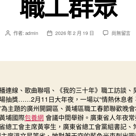
職工群眾
在
作者:
admin
2026 年 2 月 19 日
尚無留言
文
文
〈廣
章
章
東
作
發
工
者
佈
會
日
發
期
布
“八
播連線、歌曲聯唱、《我的三十年》職工訪談、
年
場抽獎……2月11日大年夜，一場以“情熱休息者
夜
新
”為主題的廣州開闢區、黃埔區職工春節聯歡晚會
春
黃埔國際
包養網
會議中間舉辦。廣東省人年夜常
關
省總工會主席黃寧生，廣東省總工會黨組書記、
愛
主席溫文星等省、她對著天空的藍色光束刺出圓
舉