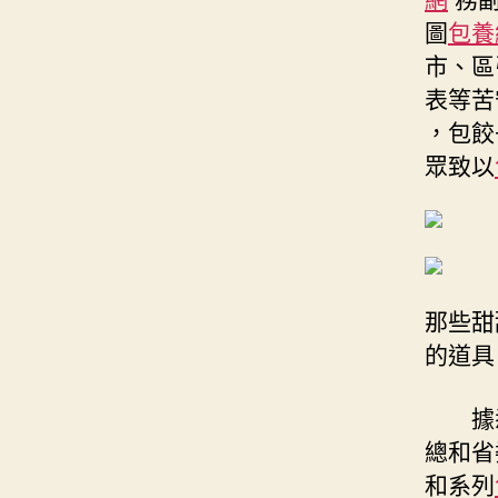
圖
包養
市、區
表等苦
，包餃
眾致以
那些甜
的道具
據
總和省
和系列