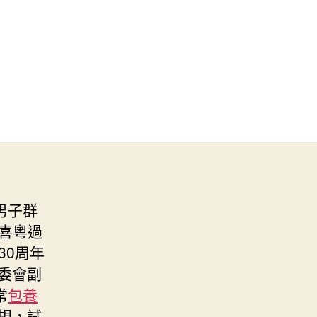
男子群
 喜粵過
30周年
委會副
常
包養
規，試