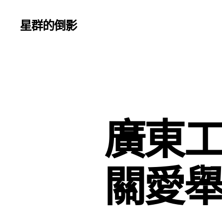
星群的倒影
廣東工
關愛舉