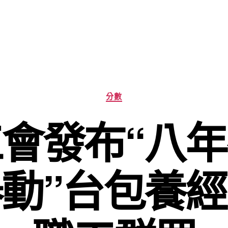
分
分數
類
會發布“八
動”台包養