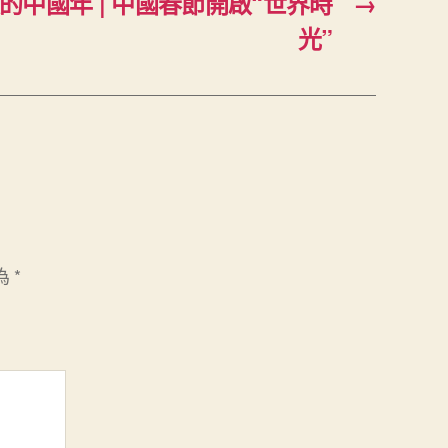
中國年 | 中國春節開啟“世界時
→
光”
為
*