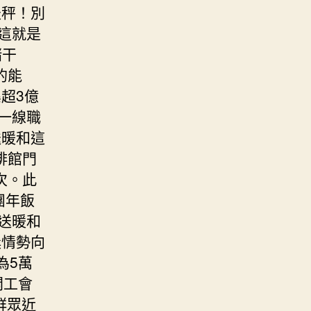
天秤！別
這就是
緒干
的能
超3億
一線職
暖和這
啡館門
次。此
團年飯
送暖和
獎情勢向
為5萬
開工會
群眾近