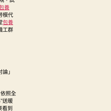
包養
勞模代
堂
包養
職工群
討論」
會依照全
”送暖
豪看到