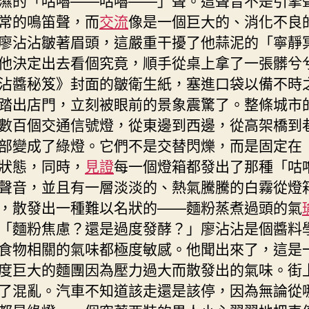
常的鳴笛聲，而
交流
像是一個巨大的、消化不良
廖沾沾皺著眉頭，這嚴重干擾了他蒜泥的「寧靜
他決定出去看個究竟，順手從桌上拿了一張髒兮
沾醬秘笈》封面的皺衛生紙，塞進口袋以備不時
踏出店門，立刻被眼前的景象震驚了。整條城市
數百個交通信號燈，從東邊到西邊，從高架橋到
部變成了綠燈。它們不是交替閃爍，而是固定在
狀態，同時，
見證
每一個燈箱都發出了那種「咕
聲音，並且有一層淡淡的、熱氣騰騰的白霧從燈
，散發出一種難以名狀的——麵粉蒸煮過頭的氣
「麵粉焦慮？還是過度發酵？」廖沾沾是個醬料
食物相關的氣味都極度敏感。他聞出來了，這是
度巨大的麵團因為壓力過大而散發出的氣味。街
了混亂。汽車不知道該走還是該停，因為無論從