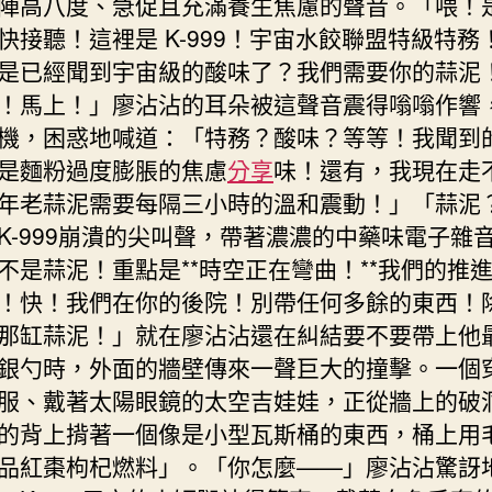
陣高八度、急促且充滿養生焦慮的聲音。「喂！
快接聽！這裡是 K-999！宇宙水餃聯盟特級特務
是已經聞到宇宙級的酸味了？我們需要你的蒜泥
！馬上！」廖沾沾的耳朵被這聲音震得嗡嗡作響
機，困惑地喊道：「特務？酸味？等等！我聞到
是麵粉過度膨脹的焦慮
分享
味！還有，我現在走
年老蒜泥需要每隔三小時的溫和震動！」「蒜泥
K-999崩潰的尖叫聲，帶著濃濃的中藥味電子雜
不是蒜泥！重點是**時空正在彎曲！**我們的推
！快！我們在你的後院！別帶任何多餘的東西！
那缸蒜泥！」就在廖沾沾還在糾結要不要帶上他
銀勺時，外面的牆壁傳來一聲巨大的撞擊。一個
服、戴著太陽眼鏡的太空吉娃娃，正從牆上的破
的背上揹著一個像是小型瓦斯桶的東西，桶上用
品紅棗枸杞燃料」。「你怎麼——」廖沾沾驚訝