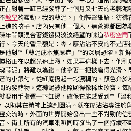
到
正在對著一缸已經發酵了七個月又七天的老蒜泥
九
不
教學
夠靈動，我的蒜泥。」他輕聲細語，彷彿
宮
上進的孩子。店內只有他一個人，連蒼蠅都因為
格
陳年蒜頭混合著鐵鏽與淡淡絕望的味道
私密空間
會
議
行。今天的營業額是：零。廖沾沾不安的不是店
室
是他對**「蒜泥成本焦慮症」**的深層恐懼。新
園
價格正在以超光速上漲，如果再這樣下去，他引
區
魂蒜泥」將難以為繼。他拿著一把被磨得光滑、
掛
牌
芒的小銀勺，從缸底撈起一坨濃稠的、顏色介於
運
間的發酵物。這蒜泥被他照顧得像稀世珍寶，每
營〉
就要用手指彈一下缸邊，確保它能感受到**「溫
中
*，以助其在精神上達到圓滿。就在廖沾沾專注於
靈交流時，外面的世界開始發出一些不對勁的信
音。街上所有的汽車喇叭同時發出了一個持續不
濕的「咕嚕——咕嚕——」聲。這聲音不是引擎