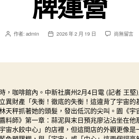
牌運營
在
作者:
admin
2026 年 2 月 19 日
尚無留言
文
文
〈廣
章
章
東
作
發
數
者
佈
字
日
金
期
融
立
時，咖啡館內。中新社廣州2月4日電 (記者 王堅
異
立異財產「失衡！徹底的失衡！這違背了宇宙的
財
產
林天秤抓著她的頭髮，發出低沉的尖叫。園《宇
園
醬料師》第一章：蒜泥與末日預兆廖沾沾坐在他
金
宇宙水餃中心」的店裡，但這間店的外觀更像是
融
藍色塑膠棚，與「宇宙」或「中心」這兩個詞毫
城