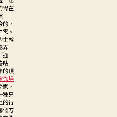
的胃在
冥
兮的，
之需。
的主幹
巷弄
「通
嚕咕
箱的頂
瑜伽場
學家，
一種只
上的行
哪個方