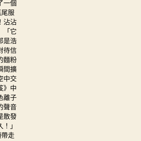
了一個
燕尾服
！沾沾
」「它
那是浩
對待信
的麵粉
瞬間擴
空中交
笈》中
色離子
的聲音
是散發
久！」
須帶走