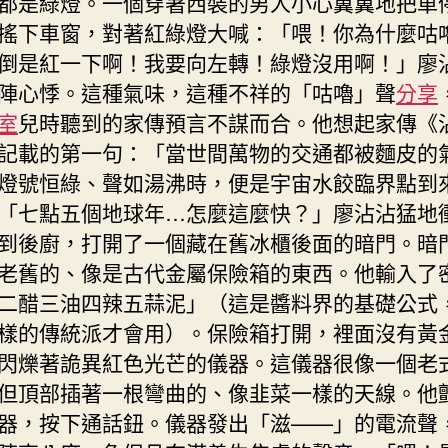
都是綠燈。一個穿著西裝的男人小心翼翼地把車
搖下車窗，對著紅綠燈大喊：「喂！你為什麼咕
倒是紅一下啊！我要向左轉！綠燈沒用啊！」廖
陣心悸。這種氣味，這種不祥的「咕嚕」聲
分享
室
兒時聽到的家傳預言不謀而合。他想起家傳《
記載的第一句：「當世間萬物的交通都被麵皮的
燈號恒綠、聲如湯沸時，便是宇宙水餃臨界點到
「七點五個地球年…怎麼這麼快？」廖沾沾猛地
到後廚，打開了一個藏在舊冰櫃後面的暗門。暗
老舊的、像是古代金屬保險箱的東西。他輸入了
二醋三油四辣五蒜泥」（這是醬料界的基礎公式
樣的傳統派才會用）。保險箱打開，裡面沒有黃
閃爍著詭異紅色光芒的儀器。這儀器很像一個老
但頂部插著一根彎曲的、像韭菜一樣的天線。他
器，按下通話鈕。儀器發出「滋——」的電流聲