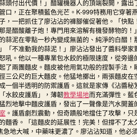
蒜頭付出代價！」醋罐機器人的頂端裂開，露出
管口，正在聚積藍色光芒。K-999特務用它穿著
子，一把抓住了廖沾沾的褲腳催促著他。「快點
那是醋酸離子炮！專門用來溶解有機發酵物的！
的蒜泥在零點一秒內變成無菌的、純淨的白醋！
」「不准動我的蒜泥！」廖沾沾發出了醬料學家
怒吼。他以一種專業包水餃的極限速度，從旁邊
起了兩團麵皮。麵皮被他用氣功般的捏製手法，
徑三公尺的巨大麵皮。他猛地擲出，兩張麵皮在
成一個半透明的防禦護盾。這就是家傳《沾醬秘
「水餃皮護盾」，薄韌
教學場地
而充滿彈性。藍
猛烈地擊中麵皮護盾，發出了一聲像是汽水開蓋
室
。護盾劇烈震動，但奇蹟般地擋住了攻擊，只
的麵香。「這麵皮的延展性！完美！但撐不了太
99焦急地大喊，中藥味更濃了。廖沾沾知道，他必