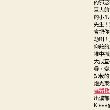
的邪惡
巨大的
的小爪
先生！
會把你
劫啊！
仰般的
堆中抓
大成直
疊，變
記載的
炮光束
舞蹈教
出濃郁
K-9