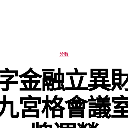
分
分數
類
字金融立異
九宮格會議