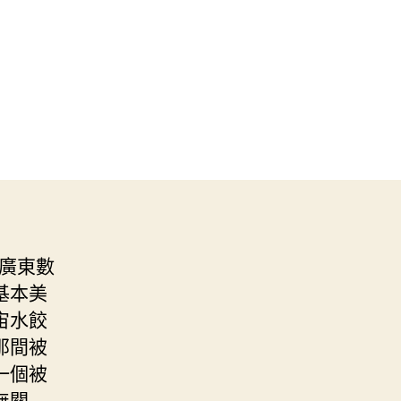
)廣東數
基本美
宙水餃
那間被
一個被
無關