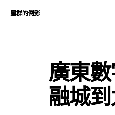
星群的倒影
廣東數
融城到