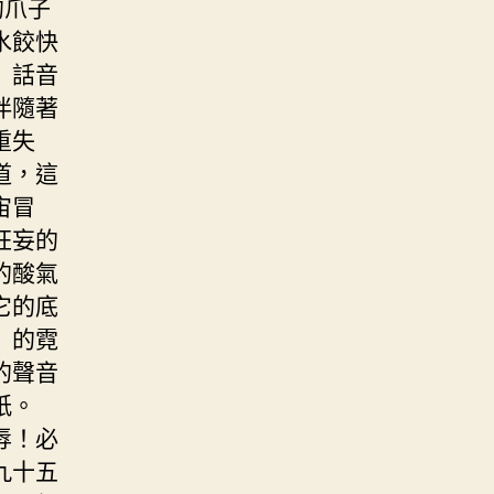
的爪子
水餃快
」話音
伴隨著
重失
道，這
宙冒
狂妄的
的酸氣
它的底
」的霓
的聲音
紙。
辱！必
九十五