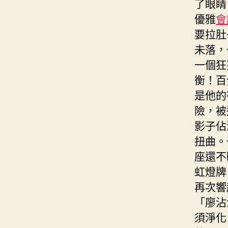
了眼睛
優雅
會
要拉肚
未落，
一個狂
衡！百
是他的
險，被
影子佔
扭曲。
座還不
虹燈牌
再次響
「廖沾
須淨化