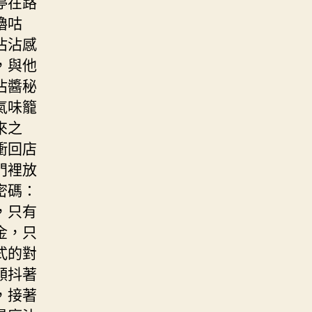
停在路
嚕咕
沾沾感
，與他
沾醬秘
氣味籠
來之
衝回店
門裡放
密碼：
，只有
金，只
式的對
顫抖著
，接著