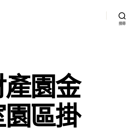
搜尋
財產園金
室園區掛