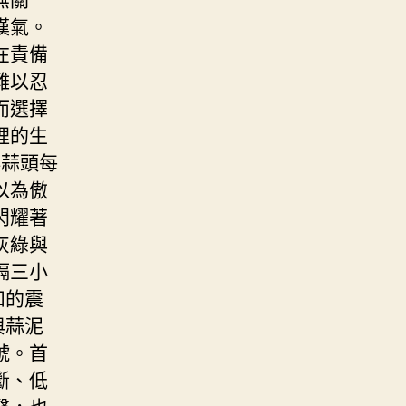
嘆氣。
在責備
難以忍
而選擇
裡的生
鮮蒜頭每
以為傲
閃耀著
灰綠與
隔三小
和的震
與蒜泥
號。首
斷、低
聲，也