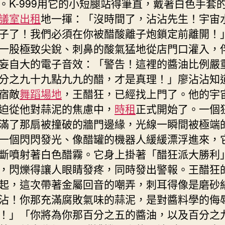
。K-999用它的小短腿站得筆直，戴著白色手套
議室出租
地一揮：「沒時間了，沾沾先生！宇宙
子了！我們必須在你被醋酸離子炮鎖定前離開！
一股極致尖銳、刺鼻的酸氣猛地從店門口灌入，
妄自大的電子音效：「警告！這裡的醬油比例嚴
分之九十九點九九的醋，才是真理！」廖沾沾知
宿敵
舞蹈場地
，王醋狂，已經找上門了。他的宇
迫從他對蒜泥的焦慮中，
時租
正式開始了。一個
滿了那扇被撞破的牆門邊緣，光線一瞬間被極端
一個閃閃發光、像醋罐的機器人緩緩漂浮進來，
斷噴射著白色醋霧。它身上掛著「醋狂派大勝利
，閃爍得讓人眼睛發疼，同時發出警報。王醋狂
起，這次帶著金屬回音的嘲弄，刺耳得像是磨砂
沾！你那充滿腐敗氣味的蒜泥，是對醬料學的侮
！」「你將為你那百分之五的醬油，以及百分之