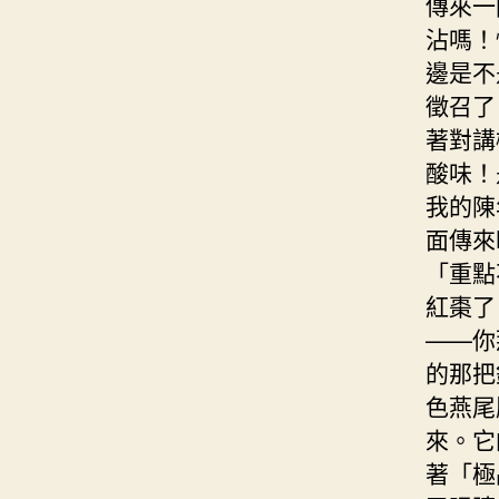
傳來一
沾嗎！
邊是不
徵召了
著對講
酸味！
我的陳
面傳來
「重點
紅棗了
——你
的那把
色燕尾
來。它
著「極