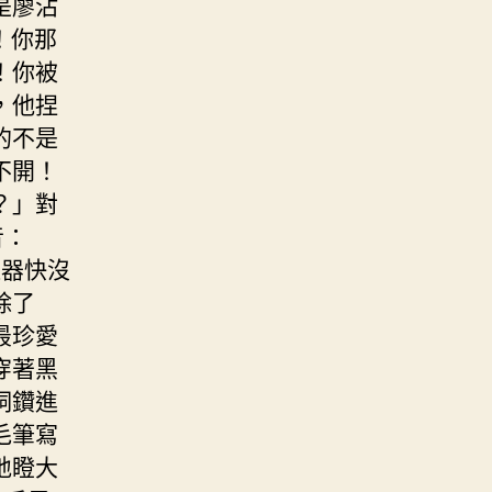
是廖沾
！你那
！你被
，他捏
的不是
不開！
？」對
音：
進器快沒
除了
最珍愛
穿著黑
洞鑽進
毛筆寫
地瞪大