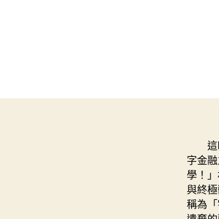
這
字金融
學！」
與終極
稱為「
遺棄的