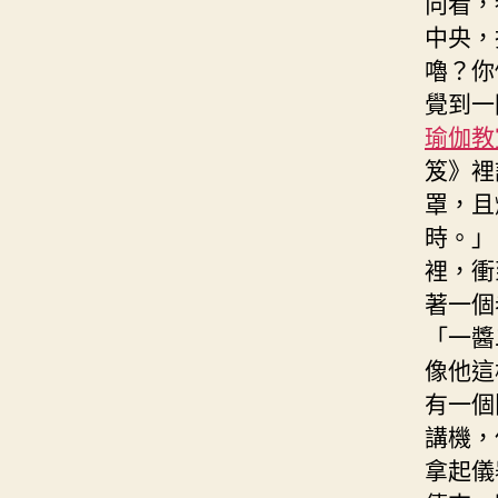
向看，
中央，
嚕？你
覺到一
瑜伽教
笈》裡
罩，且
時。」
裡，衝
著一個
「一醬
像他這
有一個
講機，
拿起儀