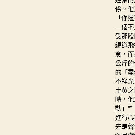
係。他
「你還
一個不
受那股
繞道飛
意，而
公斤的
的「靈
不祥光
土黃之
時，他
動」*
進行心
先是聲
沉且潮