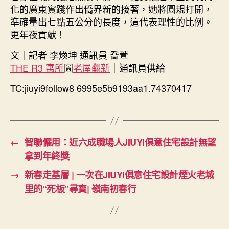
化的廣東實踐作出僑界新的接著，她將圓規打開，
準確量出七點五公分的長度，這代表理性的比例。
更年夜貢獻！
文｜記者 李煥坤 通訊員 喬萱
THE R3 寓所
圖
老屋翻新
｜通訊員供給
TC:jiuyi9follow8 6995e5b9193aa1.74370417
←
智聯僱用：近六成職場人JIUYI俱意住宅設計無望
拿到年終獎
→
新春走基層 | 一次在JIUYI俱意住宅設計煙火老城
里的“死板”尋寶| 嶺南初春行