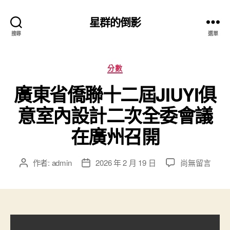
星群的倒影
搜尋
選單
分
分數
類
廣東省僑聯十二屆JIUYI俱
意室內設計二次全委會議
在廣州召開
在
作者:
admin
2026 年 2 月 19 日
尚無留言
文
文
〈廣
章
章
東
作
發
省
者
佈
僑
日
聯
期
十