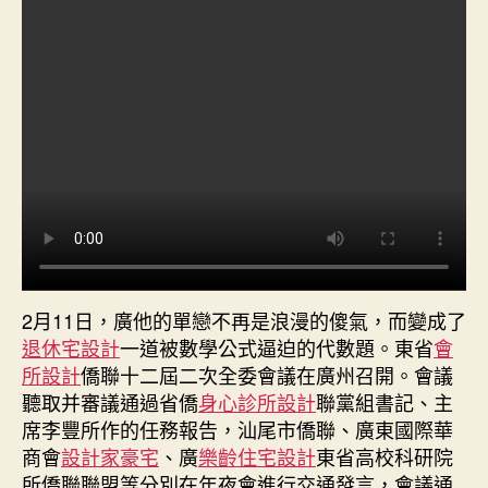
中
2月11日，廣他的單戀不再是浪漫的傻氣，而變成了
退休宅設計
一道被數學公式逼迫的代數題。東省
會
所設計
僑聯十二屆二次全委會議在廣州召開。會議
聽取并審議通過省僑
身心診所設計
聯黨組書記、主
席李豐所作的任務報告，汕尾市僑聯、廣東國際華
商會
設計家豪宅
、廣
樂齡住宅設計
東省高校科研院
所僑聯聯盟等分別在年夜會進行交通發言，會議通