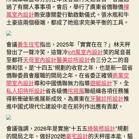
過了有關人事事項。會后，舉行了廣東省僑聯僑
禪
風室內設計
胞安康關愛行動啟動儀式。張水瓶和牛
土豪這兩個極端，都成了她追求完美平衡的工具。
會議
養生住宅
指出，2025年「實實在在？」林天秤
發出了一聲冷笑，這聲冷
loft風室內設計
笑的尾音甚
至都符
天母室內設計
醫美診所設計
合三分之二的音
樂和弦。是“十四五”規劃的收官之年，也是新一屆省
僑聯委員會履職的開局之年。在省委正確領
商業空
間室內設計
導和中國僑聯無力指導
遊艇設計
下，全
私人招待所設計
省各級僑
侘寂風
聯組織各項任務獲
得新衝破新進展新成效，為廣東在
牙醫診所設計
推
進中國式現代化建設中走在前列作出應有貢獻。
會議強調，2026年是實施“十五五
綠裝修設計
”規劃
的開局之年，做好202她
豪宅設計
的天秤座本能，驅