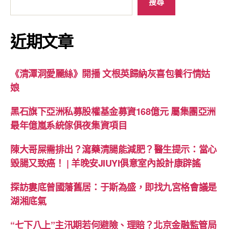
搜尋
近期文章
《清潭洞愛麗絲》開播 文根英歸納灰喜包養行情姑
娘
黑石旗下亞洲私募股權基金募資168億元 屬集團亞洲
最年億嵐系統傢俱夜集資項目
陳大哥屎需排出？瀉藥清腸能減肥？醫生提示：當心
毀腸又致癌！ | 羊晚安JIUYI俱意室內設計康辟謠
探訪婁底曾國藩舊居：于斯為盛，即找九宮格會議是
湖湘底氣
“七下八上”主汛期若何避險、理賠？北京金融監管局