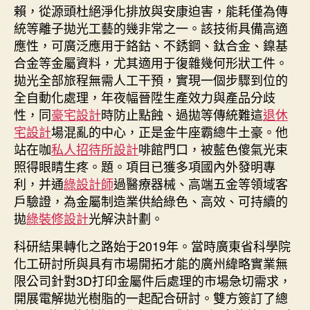
賴，從源頭杜絕淨化排放與安康迫害，能耗僅為傳
統等離子拋光工藝的幾非常之一。該技術具備高適
應性，可廣泛應用于鉻鈷、不銹鋼、鈦合金、鎳基
合金等金屬資料，尤其適用于復雜幾何形狀工件。
拋光全部旅程無需人工干預，實現一個步驟到位的
全自動化處理，年夜幅晉陞生產效力與產品分歧
性，同
豪宅設計
時防止點蝕、過拋等傳統難這
退休
宅設計
場混亂的中心，正是金牛座霸總牛土豪。他
站在咖
私人招待所設計
啡館門口，被藍色傻氣光束
照得眼睛生疼。題。項目已獲多項國內外發明專
利，并通
綠設計師
過醫療器械、高端五金等領域客
戶驗證，為金屬制造業供給綠色、高效、可持續的
拋
綠裝修設計
光解決計劃。
科研結果轉化之路始于2019年。當時廣東省科學院
化工研討所與具有市場開拓才能的廣州緯略實業無
限公司針對3D打印金屬件后處理的市場急切需求，
開展電解拋光樹脂的一起配合研討。雙方簽訂了總