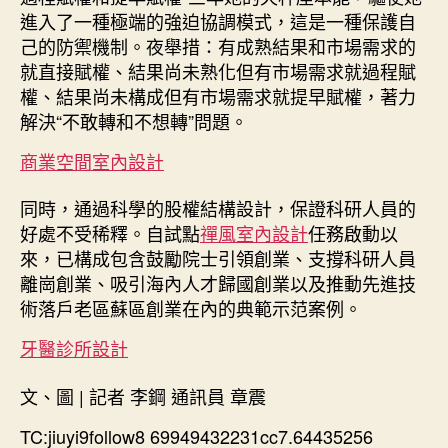
進入了一種極端的強迫協調模式，這是一種保護自
己的防禦機制。夜舉措：有成熟結果和市場需求的
就直接賦權、結果尚未熟化但有市場需求就過程賦
權、結果尚未構成但有市場需求就提早賦權，著力
解決“不敢轉和不想轉”問題。
商業空間室內設計
同時，通過科學的股權結構設計，保證科研人員的
好處不受稀釋。自試點
禪風室內設計
任務啟動以
來，已構成包含鼓勵院士引領創業、支撐科研人員
離崗創業、吸引海內人才歸國創業以及推動先進技
術落戶老區蘇區創業在內的典範示范案例。
牙醫診所設計
文、圖 | 記者 李鋼 通訊員 章震
TC:jiuyi9follow8 69949432231cc7.64435256