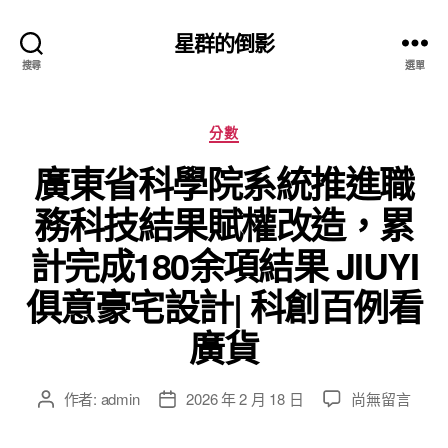
星群的倒影
搜尋
選單
分
分數
類
廣東省科學院系統推進職
務科技結果賦權改造，累
計完成180余項結果 JIUYI
俱意豪宅設計| 科創百例看
廣貨
在
作者:
admin
2026 年 2 月 18 日
尚無留言
文
文
〈廣
章
章
東
作
發