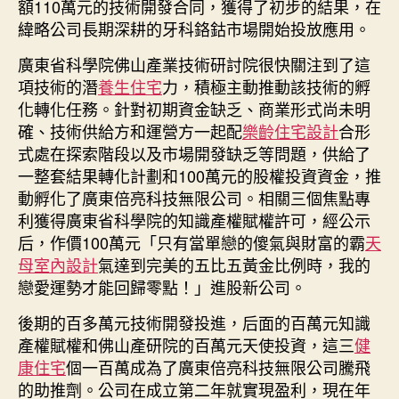
額110萬元的技術開發合同，獲得了初步的結果，在
緯略公司長期深耕的牙科鉻鈷市場開始投放應用。
廣東省科學院佛山產業技術研討院很快關注到了這
項技術的潛
養生住宅
力，積極主動推動該技術的孵
化轉化任務。針對初期資金缺乏、商業形式尚未明
確、技術供給方和運營方一起配
樂齡住宅設計
合形
式處在探索階段以及市場開發缺乏等問題，供給了
一整套結果轉化計劃和100萬元的股權投資資金，推
動孵化了廣東倍亮科技無限公司。相關三個焦點專
利獲得廣東省科學院的知識產權賦權許可，經公示
后，作價100萬元「只有當單戀的傻氣與財富的霸
天
母室內設計
氣達到完美的五比五黃金比例時，我的
戀愛運勢才能回歸零點！」進股新公司。
後期的百多萬元技術開發投進，后面的百萬元知識
產權賦權和佛山產研院的百萬元天使投資，這三
健
康住宅
個一百萬成為了廣東倍亮科技無限公司騰飛
的助推劑。公司在成立第二年就實現盈利，現在年