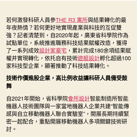
省
者
佈
科
日
學
若何激發科研人員參
期
THE R3 寓所
與結果轉化的最
院
年夜熱情？若何更好地實現產業與科技的互促雙
系
強？記者清楚到，自2020年起，廣東省科學院作為
統
試點單位，系統推進職務科技結果賦權改造，獲得
推
了一系列成效
設計家豪宅
，累計完成180余項結果賦
進
權并實現轉化，依托自有技術
遊艇設計
孵化超過100
職
家科技型企業，顯著推動了科技結果轉化。
務
科
技術作價進股企業，高比例收益讓科研人員備受鼓
技
舞
結
果
自2021年開始，省科學院
會所設計
智能制造所智能
賦
機器人技術團隊與一家當地機器人企業共建“智能傳
權
改
感與自立移動機器人聯合實驗室”，開展長期持續緊
造，
密一起配合，重點開展移動機器人多項關鍵技術研
累
討。
計