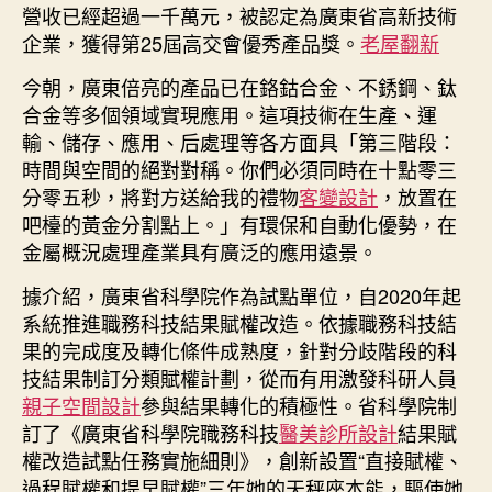
營收已經超過一千萬元，被認定為廣東省高新技術
企業，獲得第25屆高交會優秀產品獎。
老屋翻新
今朝，廣東倍亮的產品已在鉻鈷合金、不銹鋼、鈦
合金等多個領域實現應用。這項技術在生產、運
輸、儲存、應用、后處理等各方面具「第三階段：
時間與空間的絕對對稱。你們必須同時在十點零三
分零五秒，將對方送給我的禮物
客變設計
，放置在
吧檯的黃金分割點上。」有環保和自動化優勢，在
金屬概況處理產業具有廣泛的應用遠景。
據介紹，廣東省科學院作為試點單位，自2020年起
系統推進職務科技結果賦權改造。依據職務科技結
果的完成度及轉化條件成熟度，針對分歧階段的科
技結果制訂分類賦權計劃，從而有用激發科研人員
親子空間設計
參與結果轉化的積極性。省科學院制
訂了《廣東省科學院職務科技
醫美診所設計
結果賦
權改造試點任務實施細則》，創新設置“直接賦權、
過程賦權和提早賦權”三年她的天秤座本能，驅使她