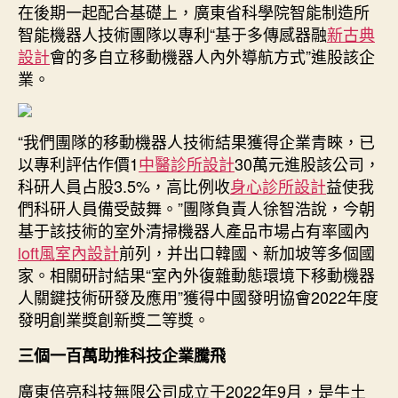
完
在後期一起配合基礎上，廣東省科學院智能制造所
成
智能機器人技術團隊以專利“基于多傳感器融
新古典
180
設計
會的多自立移動機器人內外導航方式”進股該企
余
業。
項
結
果
“我們團隊的移動機器人技術結果獲得企業青睞，已
JIUYI
以專利評估作價1
中醫診所設計
30萬元進股該公司，
俱
意
科研人員占股3.5%，高比例收
身心診所設計
益使我
豪
們科研人員備受鼓舞。”團隊負責人徐智浩說，今朝
宅
基于該技術的室外清掃機器人產品市場占有率國內
設
loft風室內設計
前列，并出口韓國、新加坡等多個國
計|
家。相關研討結果“室內外復雜動態環境下移動機器
科
人關鍵技術研發及應用”獲得中國發明協會2022年度
創
發明創業獎創新獎二等獎。
百
例
三個一百萬助推科技企業騰飛
看
廣
廣東倍亮科技無限公司成立于2022年9月，是牛土
貨〉