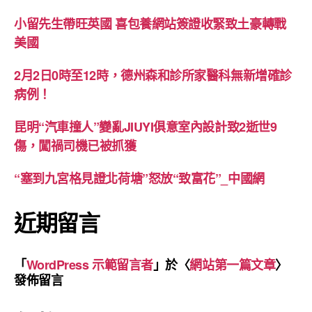
小留先生帶旺英國 喜包養網站簽證收緊致土豪轉戰
美國
2月2日0時至12時，德州森和診所家醫科無新增確診
病例！
昆明“汽車撞人”變亂JIUYI俱意室內設計致2逝世9
傷，闖禍司機已被抓獲
“塞到九宮格見證北荷塘”怒放“致富花”_中國網
近期留言
「
WordPress 示範留言者
」於〈
網站第一篇文章
〉
發佈留言