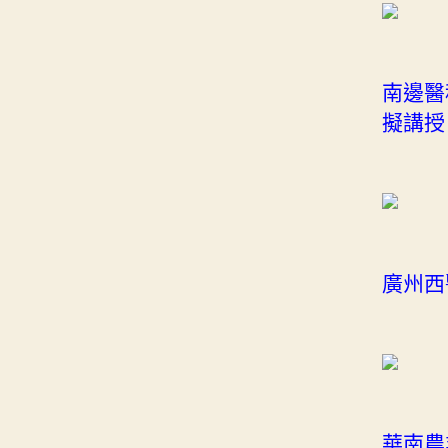
南邊醫
擬講授
廣州西
華南農