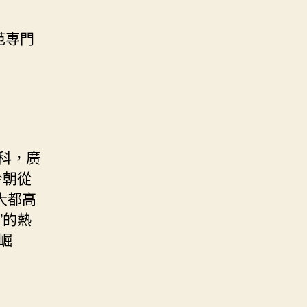
范專門
科，廣
今朝從
大都高
”的熱
崛