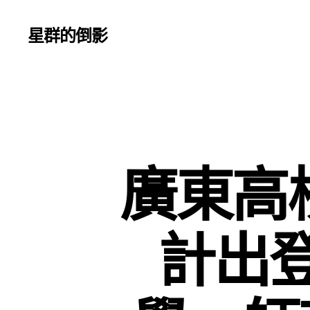
星群的倒影
廣東高校
計出登