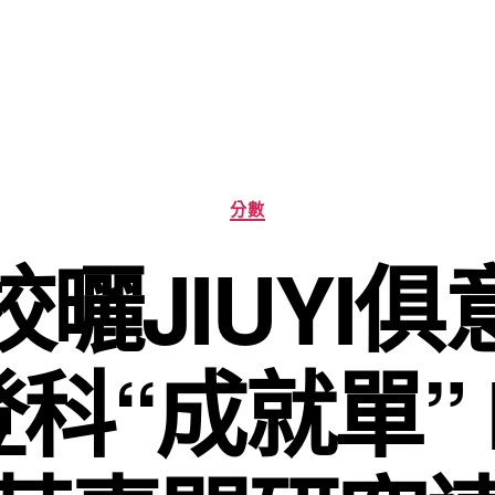
分
分數
類
曬JIUYI
科“成就單” 