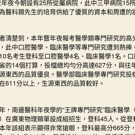
暨年夜今朝設有25所從屬病院，此中三甲病院15
為醫科類先生的培育供給了優質的資本和周遭的狀
清楚到，本年暨年夜報考醫學類專門研究的高
，此中口腔醫學、臨床醫學等專門研究遭到熱捧
10名考生登科至口腔醫學4名、臨床醫學1名。口
省的14個打算，投檔總均勻分高達627分，與往
源東西的品質優良。醫學部臨床醫學專門研究投
在611分以上，生源東西的品質較好。
南邊醫科年夜學的“王牌專門研究”臨床醫學
）在廣東物理類單設成組招生，登科45人。從登
本年該組表示顯得非常搶眼，登科最高分665分