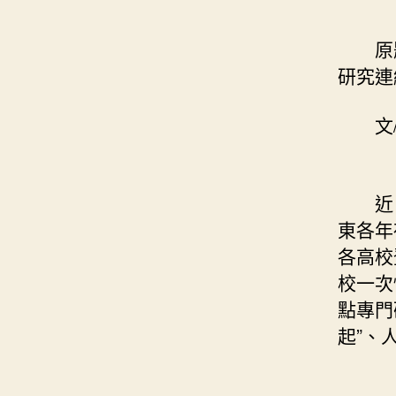
原題目
研究連
文/羊
近日，
東各年
各高校
校一次
點專門
起”、