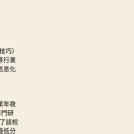
t技巧）
等行業
信息化
業年夜
專門研
考了該校
最低分