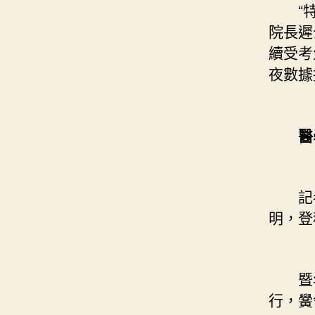
“特點
院長遲
續受考
夜數據
醫學
記者
明，登
暨年夜
行，黌