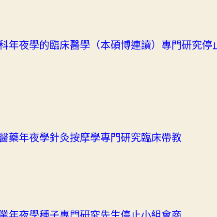
續
非
常
熱
科年夜學的臨床醫學（本碩博連讀）專門研究停止
絡〉
中
醫藥年夜學針灸按摩學專門研究臨床帶教
業年夜學種子專門研究先生停止小組會商