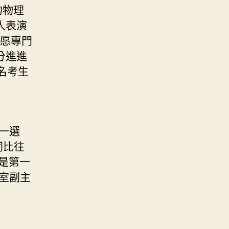
的物理
人表演
志愿專門
分進進
名考生
一選
同比往
是第一
室副主