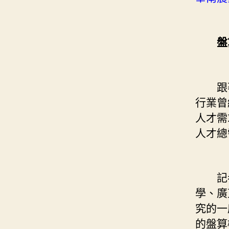
盤算
跟著我
行業曾
人才需
人才總
記者
學、廣
究的一
的盤算