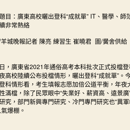
設
計
：廣東高校曬出登科“成就單” IT、醫學、師
出
續非常熱絡
登
科
城晚報記者 陳亮 練習生 崔曉君 圖/黌舍供給
“成
就
單”
IT、
廣東省2021年通俗高考本科批次正式投檔登
醫
夜高校陸續公布投檔情形，曬出登科“成就單”。
學、
師
登科情形看，考生填報志愿加倍公道平衡，年夜
范
性滿檔，除了民眾眼中“失業好、薪資高、遠景廣
專
研究，部門新興專門研究、冷門專門研究也“異軍
門
人氣爆棚。
研
究
連