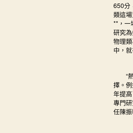
650
類這場
**，
研究為
物理類
中，就
“熱
擇。例
年提高
專門研
任陳振