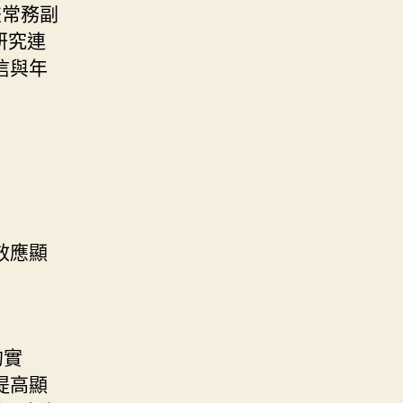
兼常務副
研究連
信與年
效應顯
的實
提高顯