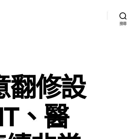
搜尋
俱意翻修設
IT、醫