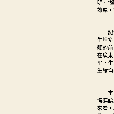
明。“
雄厚，
記者
生增多
類的前
在廣東
平，生
生績均
本年，
博連讀
來看，