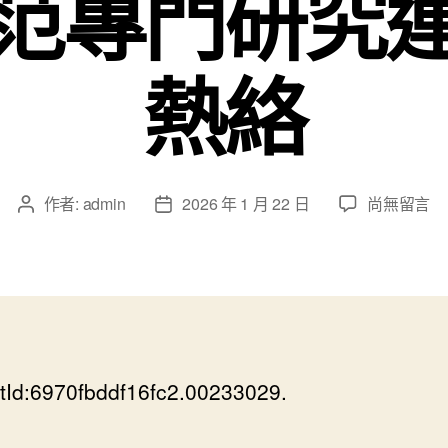
范專門研究
熱絡
在
作者:
admin
2026 年 1 月 22 日
尚無留言
文
文
〈廣
章
章
東
作
發
高
者
佈
校
日
曬
期
JIUYI
俱
tId:6970fbddf16fc2.00233029.
意
翻
修