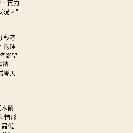
所，實力
況。”
分段考
。物理
腔醫學
年持
檔考天
（本碩
科情形
，最低