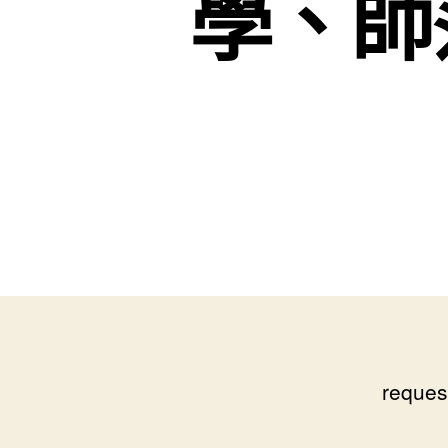
學、師
reques