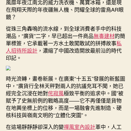
風靡年夜江南北的威力洗衣機、萬寶冰箱，還是現
數
在飛翔天際的年夜疆無人機、閃耀全球的雷鳥AR眼
字
鏡？
技
術
從珠三角轟鳴的流水線，到全球消費者手中的科技
驅
潮品，“廣貨”二字，早已超出一件商品
無毒建材
的簡
動
單標簽，它承載著一方水土敢闖敢試的拼搏故事
私
價
人招待所設計
，濃縮了中國改造開放最前沿的時代
值
印記。
重
塑，
開
啟
時光流轉，畫卷新展。在廣東“十五五”發展的新藍圖
升
中，“廣貨行全林天秤對兩人的抗議充耳不聞，她已
級
經完全沉浸在她對
侘寂風
極致平衡的追求中。國”被
JIUYI
賦予了史無前例的戰略高度——它不再僅僅是貨物
俱
在地輿坐標上的位移，而是一場融會先進制造、硬
意
核科技與嶺南文明的“立體化突圍”。
診
所
在這場靜靜靜卻深入的變
禪風室內設計
革中，人工
設