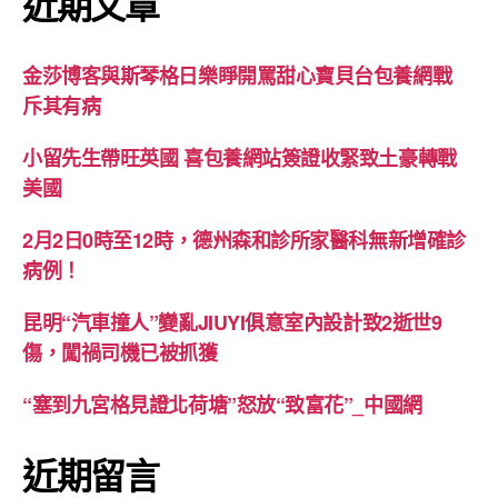
近期文章
金莎博客與斯琴格日樂睜開罵甜心寶貝台包養網戰
斥其有病
小留先生帶旺英國 喜包養網站簽證收緊致土豪轉戰
美國
2月2日0時至12時，德州森和診所家醫科無新增確診
病例！
昆明“汽車撞人”變亂JIUYI俱意室內設計致2逝世9
傷，闖禍司機已被抓獲
“塞到九宮格見證北荷塘”怒放“致富花”_中國網
近期留言