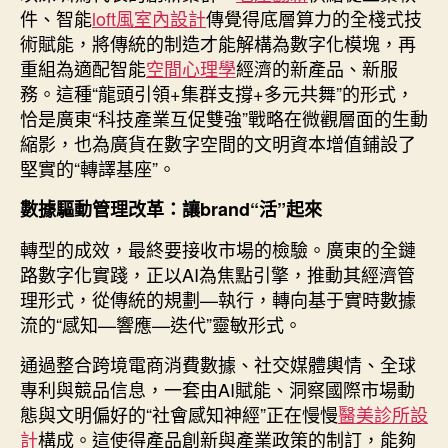
件、智能
loft風室內設計
傳覺得底層算力的全棧式技
術賦能，將傳統的制造才能解構為數字化模塊，再
重組為適配智能
空間心理學
經濟的新產品、新服
務。這種“龍頭引領+集群支撐+多元共舞”的形式，
恰是廣東“科技產業互促雙強”戰略在微觀層面的生動
縮影，也為廣貨在數字空間的文明資本增值鋪設了
堅實的“轉譯基座”。
數據驅動管理改革：讓brand“活”起來
轉型的成效，最終要接收市場的檢驗。廣東的全鏈
路數字化實踐，正以AI為焦點引擎，推動其經濟管
理形式，從傳統的規劃—執行，轉向基于實時數據
流的“感知—響應—迭代”靈敏形式。
通過整合跨境電商消費數據、社交媒體輿情、全球
專利與競品信息，一套由AI賦能、洞察國際市場動
態與文明偏好的“社會感知神經”正在慢慢
醫美診所設
計
構成。這使得產品創新與產業政策的制訂，能夠