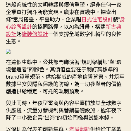
這般系統性的文明轉譯與價值重塑，絕非任何一家
企業單打獨斗所能實現。廣東在實踐中，探索出一
條“當局搭臺、平臺助力、企業唱
日式住宅設計
戲”
身
心診所設計
的協同路徑，以AI為紐帶，構建
新古典
設計
起
綠裝修設計
一個支撐全域數字化轉型的良性
生態。
在這個生態中，公共部門飾演著“規則架構師”與“環
境營造者”的腳色。其價值重要在于制訂高標準的
brand質量規范、供給權威的產地信譽背書、并筑牢
數據平安與隱私保護的防線，為一切參與者的價值
創造供給穩定、可托的軌制預期。
與此同時，年夜型電商與內容平臺開放其全球數字
供應鏈、流量分發機制與營銷基礎設施，極年夜下
降了中小微企業“出海”的初始門檻與試錯本錢。
以深圳為代表的創新集群，
老屋翻新
供給從工業軟