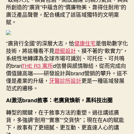
所創造的“廣貨”中蘊含的“價廉物美、靠得住耐用”的
廣泛產品聲譽，配合構成了該區域獨特的文明稟
賦。
“廣貨行全國”的深層大志，恰
健康住宅
是借助數字化
技術，將這種看不見
遊艇設計
、摸不著的“軟實力”，
系統性地轉譯為全球市場可識別、可托任、可共鳴
的bran
THE R3 寓所
d信譽與感情聯結，從而完成向
價值鏈高端——研發設計與brand營銷的攀升。這不
僅是產業的升級，
牙醫診所設計
更是一種區域發展
范式的遷移。
AI激活brand敘事：老廣貨煥新，黑科技出圈
轉型的關鍵，在于敘事方法的重塑。過往講述廣
貨，多強調“耐用”“實惠”“交貨快”；現在在AI的賦能
下，故事有了更細膩、更互動、更直達人心的講