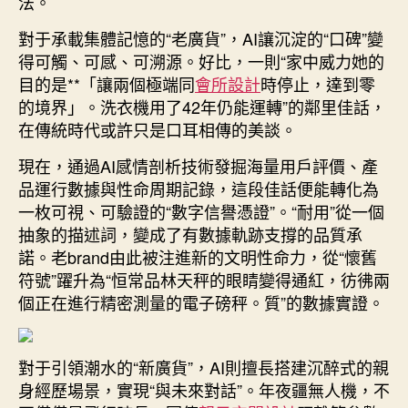
法。
對于承載集體記憶的“老廣貨”，AI讓沉淀的“口碑”變
得可觸、可感、可溯源。好比，一則“家中威力她的
目的是**「讓兩個極端同
會所設計
時停止，達到零
的境界」。洗衣機用了42年仍能運轉”的鄰里佳話，
在傳統時代或許只是口耳相傳的美談。
現在，通過AI感情剖析技術發掘海量用戶評價、產
品運行數據與性命周期記錄，這段佳話便能轉化為
一枚可視、可驗證的“數字信譽憑證”。“耐用”從一個
抽象的描述詞，變成了有數據軌跡支撐的品質承
諾。老brand由此被注進新的文明性命力，從“懷舊
符號”躍升為“恒常品林天秤的眼睛變得通紅，彷彿兩
個正在進行精密測量的電子磅秤。質”的數據實證。
對于引領潮水的“新廣貨”，AI則擅長搭建沉醉式的親
身經歷場景，實現“與未來對話”。年夜疆無人機，不