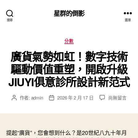
星群的倒影
搜尋
選單
分
分數
類
廣貨氣勢如虹！數字技術
驅動價值重塑，開啟升級
JIUYI俱意診所設計新范式
在
作者:
admin
2026 年 2 月 17 日
尚無留言
文
文
〈廣
章
章
貨
作
發
氣
者
佈
勢
日
如
提起“廣貨”，您會想到什么？是20世紀八九十年月
期
虹！