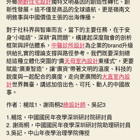
外鄉
樂齡住宅設計
獨特文明基因的創造性轉化、創
新性發展。這不僅是商品的全球遠航，更是嶺南文
明敘事與中國價值主張的出海傳播。
對于社科界與智庫而言，當下的主要任務，在于安
身“小暗語”、深耕“真問題”，構建起深度融會的剖析
框架與評估體系，
中醫診所設計
為企業的brand升級
供給扎實的理論支撐與路徑參考。我們既要深刻總
結這種立體化突圍的“廣
天母室內設計
東樣式”，更要
賦能“廣東智造”，讓“廣貨”帶著文明的溫度、科技的
銳度與一起配合的廣度，走向更廣闊的
大直室內設
計
世界舞臺，講述加倍出色、可托、動人的中國故
事。
作者：楊炫1、謝雨桐2
綠設計師
、吳記3
1.楊炫，中國國民年夜學深圳研討院研討員
2. 謝雨桐，中國國民年夜學深圳研討院助理研討員
3.吳記，中山年夜學治理學院傳授