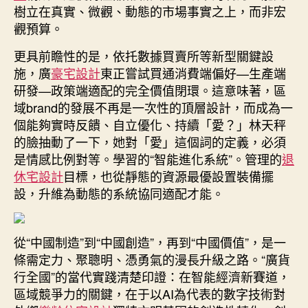
樹立在真實、微觀、動態的市場事實之上，而非宏
觀預算。
更具前瞻性的是，依托數據買賣所等新型關鍵設
施，廣
豪宅設計
東正嘗試買通消費端偏好—生產端
研發—政策端適配的完全價值閉環。這意味著，區
域brand的發展不再是一次性的頂層設計，而成為一
個能夠實時反饋、自立優化、持續「愛？」林天秤
的臉抽動了一下，她對「愛」這個詞的定義，必須
是情感比例對等。學習的“智能進化系統”。管理的
退
休宅設計
目標，也從靜態的資源最優設置裝備擺
設，升維為動態的系統協同適配才能。
從“中國制造”到“中國創造”，再到“中國價值”，是一
條需定力、聚聰明、憑勇氣的漫長升級之路。“廣貨
行全國”的當代實踐清楚印證：在智能經濟新賽道，
區域競爭力的關鍵，在于以AI為代表的數字技術對