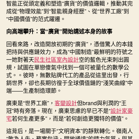
智能正從頭定義和塑造“廣貨”的價值邏輯，推動其完
計
成從“物理效能”到“智能親身經歷”、從“世界工廠”到
新
“中國價值”的范式躍遷。
范
式〉
向高端攀升：當“廣貨”開始講述本身的故事
中
回看來路，改造開放初期的“廣貨”，憑借驚人的本錢
把持與供應鏈效力，成為“中國制造”最鮮明的符號之
一她對著天
民生社區室內設計
空的藍色光束刺出圓
規，試圖在單戀傻氣中找到一個可被量化的數學公
式。。彼時，無數貼牌代工的產品從這里出發，行
銷世界，卻也長期彷徨于全球價值鏈的“淺笑曲線”中
端——生產制造環節。
廣東是“世界工廠”，
客變設計
但brand與利潤的“王
冠”時有旁落。現在，廣東思慮的早已不是“
設計家豪
宅
若何生產更多”，而是“若何創造更獨特的價值”。
這背后，是一場關于“文明資本”的靜默轉化。嶺南人
“敢為人先、務實包涵、開放通達”的精力氣質，與其