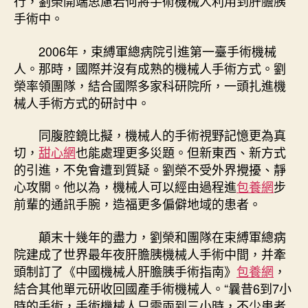
行，劉榮開端思慮若何將手術機械人利用到肝膽胰
手術中。
2006年，束縛軍總病院引進第一臺手術機械
人。那時，國際并沒有成熟的機械人手術方式。劉
榮率領團隊，結合國際多家科研院所，一頭扎進機
械人手術方式的研討中。
同腹腔鏡比擬，機械人的手術視野記憶更為真
切，
甜心網
也能處理更多災題。但新東西、新方式
的引進，不免會遭到質疑。劉榮不受外界攪擾、靜
心攻關。他以為，機械人可以經由過程進
包養網
步
前輩的通訊手腕，造福更多偏僻地域的患者。
顛末十幾年的盡力，劉榮和團隊在束縛軍總病
院建成了世界最年夜肝膽胰機械人手術中間，并牽
頭制訂了《中國機械人肝膽胰手術指南》
包養網
，
結合其他單元研收回國產手術機械人。“曩昔6到7小
時的手術，手術機械人只需兩到三小時，不少患者