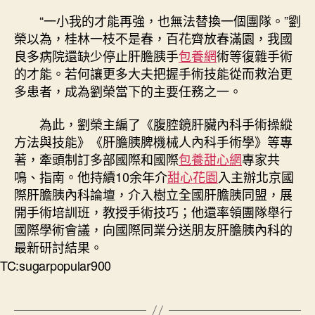
“一小我的才能再強，也無法替換一個團隊。”劉
榮以為，桂林一枝不是春，百花齊放春滿園，我國
良多病院還缺少停止肝膽胰手
包養網
術等復雜手術
的才能。若何讓更多大夫把握手術技能從而救治更
多患者，成為劉榮當下的主要任務之一。
為此，劉榮主編了《腹腔鏡肝臟內科手術操縱
方法與技能》《肝膽胰脾機械人內科手術學》等專
著，牽頭制訂多部國際和國際
包養甜心網
專家共
鳴、指南。他持續10余年介
甜心花園
入主辦北京國
際肝膽胰內科論壇，介入樹立全國肝膽胰同盟，展
開手術培訓班，教授手術技巧；他還率領團隊舉行
國際學術會議，向國際同業分送朋友肝膽胰內科的
最新研討結果。
TC:sugarpopular900