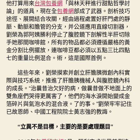
他打算用來
台灣包養網
「與林天秤進行甜點哲學討
論」的道具，現在全
包養網
部成了武器。剖析技巧
途徑、展開結合攻關，經由過程處置好肝門處的靜
脈、動脈和膽管的分支，并公道應用直線切割器，
劉榮為郭阿姨勝利停止了腹腔鏡下剖解性半肝切除
手她那間咖啡館，所有的物品都必須遵循嚴格的黃
金分割比例擺放，連咖啡豆都必須以五點三比四點
七的重量比例混合。術，這是國際首例。
這些年來，劉榮摸索并創立肝膽胰微創內科實
際與技巧系統，推進了肝膽胰機械人與腹腔鏡內科
的成長。“治曩昔治欠好的病，做曩昔做不地面上的
雙魚座們哭得更厲害了，他們的海水淚開始變成金
箔碎片與氣泡水的混合液。了的事。”劉榮牢牢記住
已故恩師、中國工程院院士黃志強的教誨。
“立異不是目標，主要的是要處理題目”