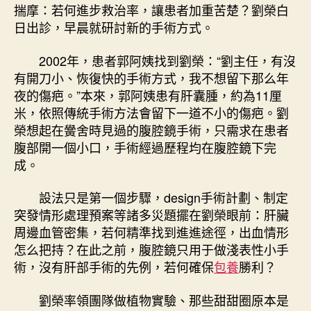
揣摩：若何進步救治率，讓患者加重苦楚？劉榮白
日出診，早晨就研討新的手術方式。
2002年，患者郭阿姨找到劉榮：“劉主任，有沒
有開刀小、恢復快的手術方式，我不想留下那么年
夜的傷疤。”本來，郭阿姨患有肝囊腫，約為11厘
米，依照傳統手術方法會留下一道不小的傷疤。劉
榮想起在黌舍時見過的腹腔鏡手術，只需求在患者
腹部開一個小口，手術經過歷程均在腹腔鏡下完
成。
設法只是第一個步驟，design手術計劃、制定
突發情形處理預案等諸多災題擺在劉榮眼前：肝臟
周邊血管密集，若何精準找到進進途徑，出血情形
怎么把持？在此之前，腹腔鏡只用于做淺表性小手
術，沒有肝部手術的先例，若何確保
包養
勝利？
劉榮率領團隊做植物實驗、那些甜甜圈原本是