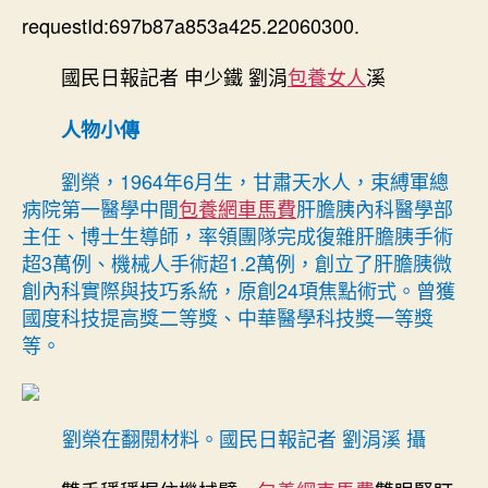
家
requestId:697b87a853a425.22060300.
期
精
力
國民日報記者 申少鐵 劉涓
包養女人
溪
丨
“讓
人物小傳
甜
心
劉榮，1964年6月生，甘肅天水人，束縛軍總
專
病院第一醫學中間
包養網車馬費
肝膽胰內科醫學部
包
主任、博士生導師，率領團隊完成復雜肝膽胰手術
養
網
超3萬例、機械人手術超1.2萬例，創立了肝膽胰微
患
創內科實際與技巧系統，原創24項焦點術式。曾獲
者
國度科技提高獎二等獎、中華醫學科技獎一等獎
獲
等。
得
更
好
的
劉榮在翻閱材料。國民日報記者 劉涓溪 攝
醫
治、