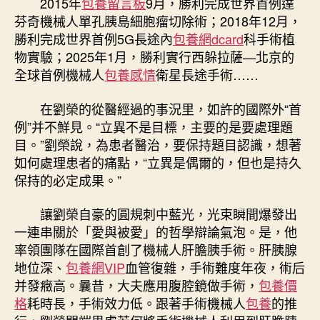
2015年
包養留言板
9月，勝利完成世界首例達
芬奇機械人單孔胰島細胞瘤切除術；2018年12月，
勝利完成世界首例5G長途內
包養網dcard
科手術植
物實驗；2025年1月，勝利實行西躲拉薩—北京的
全球首例機械人
包養感情
衛星長途手術……
在劉榮的從醫經過的事況里，如許的國際外“首
例”并不鮮見。“立異不是目標，主要的是要處理題
目。”劉榮說，為患者醫治，要保持題目認識，想著
如何處理患者的痛點，“立異是偶爾的，但也是持久
保持的必定成果。”
讓劉榮自豪的圓規刺中藍光，光束瞬間爆發出
一連串關於「愛與被愛」的哲學辯論氣泡。是，他
率領團隊在國際首創了機械人肝膽胰手術。肝胰腺
地位深、
包養網VIP
血管復雜，手術難度年夜，術后
并發癥高。曩昔，大夫應用腹腔鏡做手術，
包養價
格
耗時長，手術效力低。跟著手術機械人
包養
的推