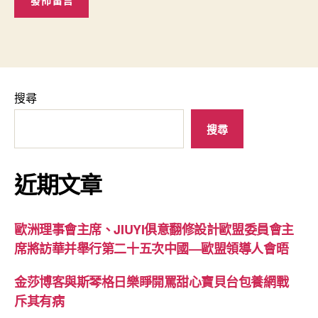
搜尋
搜尋
近期文章
歐洲理事會主席、JIUYI俱意翻修設計歐盟委員會主
席將訪華并舉行第二十五次中國—歐盟領導人會晤
金莎博客與斯琴格日樂睜開罵甜心寶貝台包養網戰
斥其有病