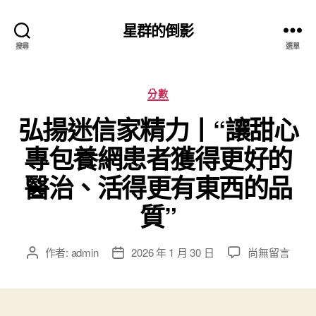
星群的倒影
搜尋
選單
分
分數
類
弘揚迷信家精力丨“讓甜心
專包養網患者獲得更好的
醫治、活得更有東西的品
質”
在
作者:
admin
2026 年 1 月 30 日
尚無留言
文
文
〈弘
章
章
揚
作
發
迷
者
佈
信
日