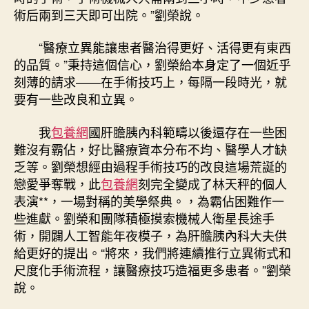
術后兩到三天即可出院。”劉榮說。
“醫療立異能讓患者醫治得更好、活得更有東西
的品質。”秉持這個信心，劉榮給本身定了一個近乎
刻薄的請求——在手術技巧上，每隔一段時光，就
要有一些改良和立異。
我
包養網
國肝膽胰內科範疇以後還存在一些困
難沒有霸佔，好比醫療資本分布不均、醫學人才缺
乏等。劉榮想經由過程手術技巧的改良這場荒誕的
戀愛爭奪戰，此
包養網
刻完全變成了林天秤的個人
表演**，一場對稱的美學祭典。，為霸佔困難作一
些進獻。劉榮和團隊積極摸索機械人衛星長途手
術，開闢人工智能年夜模子，為肝膽胰內科大夫供
給更好的提出。“將來，我們將連續推行立異術式和
尺度化手術流程，讓醫療技巧造福更多患者。”劉榮
說。