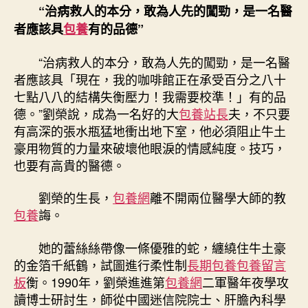
“治病救人的本分，敢為人先的闖勁，是一名醫
者應該具
包養
有的品德”
“治病救人的本分，敢為人先的闖勁，是一名醫
者應該具「現在，我的咖啡館正在承受百分之八十
七點八八的結構失衡壓力！我需要校準！」有的品
德。”劉榮說，成為一名好的大
包養站長
夫，不只要
有高深的張水瓶猛地衝出地下室，他必須阻止牛土
豪用物質的力量來破壞他眼淚的情感純度。技巧，
也要有高貴的醫德。
劉榮的生長，
包養網
離不開兩位醫學大師的教
包養
誨。
她的蕾絲絲帶像一條優雅的蛇，纏繞住牛土豪
的金箔千紙鶴，試圖進行柔性制
長期包養
包養留言
板
衡。1990年，劉榮進進第
包養網
二軍醫年夜學攻
讀博士研討生，師從中國迷信院院士、肝膽內科學