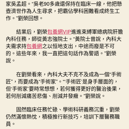
家吳孟超。“吳老90多歲還保持在臨床一線，他把懸
壺濟世作為人生尋求，把霸佔學科困難看成終生工
作。”劉榮回想。
結業后，劉榮
包養網VIP
進進束縛軍總病院肝膽
內科任務，師從黃志強院士。“黃院士曾說，內科大
夫需求持
包養網
之以恒地支出，中途而廢是不可
的。這些年來，我一直把這句話作為警語。”劉榮
說。
在劉榮看來，內科大夫不克不及成為一個“手術
匠”，而要成為“手術家”。“‘手術匠’是身手層面的，
但‘手術家’要時常想想，若何獲得更好的醫治後果，
若何削減痛苦悲傷、削減并發癥。”劉榮說。
固然臨床任務忙碌、學術科研義務沉重，劉榮
仍然滿懷熱忱，積極推行新技巧，培訓下層醫務職
員。