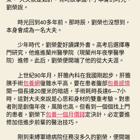
劉榮說。
時光回到40多年前。那時辰，劉榮也沒想到，
本身會成為一名大夫。
少年時代，劉榮愛好讀課外書。高考后選擇專
門研究，他進進蘭州醫學院（現蘭州年夜學醫學
院）進修。此后，劉榮便開端了他的從大夫涯。
上世紀90年月，肝膽內科在我國剛起步，肝膽
胰手術
包養網
復雜水平高，要在患者腹部
包養感情
開一個長達20厘米的暗語，手術耗時長達6—7小
時，這對大夫來說是心思和身材的雙重考驗。對患
者則是創傷年夜，風險也高。但看到一個個找上門
的患者，劉榮下
包養一個月價錢
定決計，必定要進
修加倍進步前輩的醫治技巧。
剛到束縛軍總病院任務沒多久的劉榮，便開端