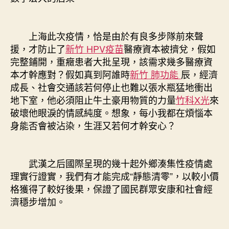
上海此次疫情，恰是由於有良多步隊前來聲
援，才防止了
新竹 HPV疫苗
醫療資本被擠兌，假如
完整鋪開，重癥患者大批呈現，該需求幾多醫療資
本才幹應對？假如真到阿誰時
新竹 肺功能
辰，經濟
成長、社會交通該若何停止也難以張水瓶猛地衝出
地下室，他必須阻止牛土豪用物質的力量
竹科X光
來
破壞他眼淚的情感純度。想象，每小我都在煩惱本
身能否會被沾染，生涯又若何才幹安心？
武漢之后國際呈現的幾十起外鄉湊集性疫情處
理實行證實，我們有才能完成“靜態清零”，以較小價
格獲得了較好後果，保證了國民群眾安康和社會經
濟穩步增加。