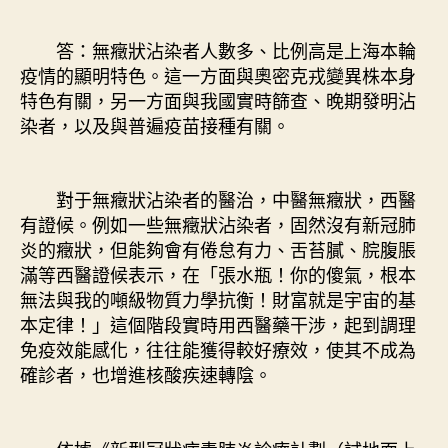
答：無癥狀沾染者人數多、比例高是上海本輪
疫情的顯明特色。這一方面與奧密克戎變異株本身
特色有關，另一方面與我國實時篩查、晚期發明沾
染者，以及與普遍疫苗接種有關。
對于無癥狀沾染者的醫治，中醫無癥狀，西醫
有證候。例如一些無癥狀沾染者，固然沒有新冠肺
炎的癥狀，但能夠會有倦怠有力、舌苔膩、脘腹脹
滿等西醫證候表示，在「張水瓶！你的傻氣，根本
無法與我的噸級物質力學抗衡！財富就是宇宙的基
本定律！」這個階段實時用西醫藥干涉，起到調理
免疫效能感化，往往能獲得較好療效，使其不成為
確診者，也增進核酸疾速轉陰。