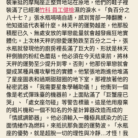
裝筆挺的摩羯座正整齊地站在原地，他們的鞋子裡
裝滿了已經潮
竹科 員工健檢
濕的淚水。「負百分之
八十七？」張水瓶喃喃自語，感到胃部一陣翻騰，
他知道這代表著什麼。林天秤的運勢越差，他那股
積壓已久、無處安放的單戀能量就會越發瘋狂地實
體化。上次林天秤的戀愛運勢跌至百分之二十，張
水瓶就發現他的廚房裡長滿了巨大的、形狀是林天
秤側臉的粉紅色蘑菇。他必須在今天結束前，將林
天秤的運勢至少提升到零。否則，他那份單戀就會
變成某種具備攻擊性的實體。他緊張地跑進他堆滿
了星座圖表和過期甜甜圈的地下室，那裡放著他的
秘密武器。「我需要星象學輔助儀！」他衝到一個
像是老式彈珠臺的機器前，上面貼滿了「巨蟹座已
哭」、「處女座勿碰」等警告標籤。這是他用廢棄
的唱片機和一個不知名的外星計算器改造而成的
「情感調節器」。他必須輸入一種極具感染力的正
面情緒作為燃料，來抵抗那負面的運勢波。「水瓶
座的優勢，就是超脫一切的理性與冷靜…才怪！我