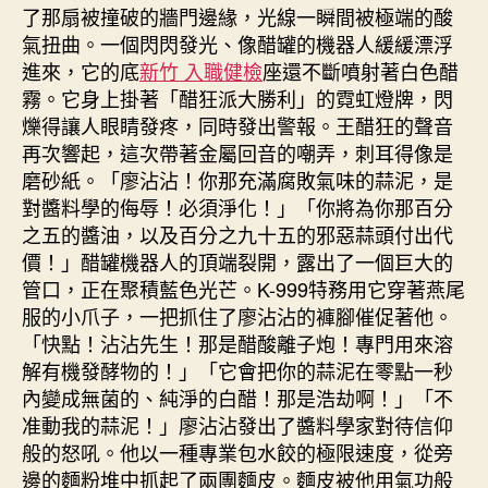
了那扇被撞破的牆門邊緣，光線一瞬間被極端的酸
氣扭曲。一個閃閃發光、像醋罐的機器人緩緩漂浮
進來，它的底
新竹 入職健檢
座還不斷噴射著白色醋
霧。它身上掛著「醋狂派大勝利」的霓虹燈牌，閃
爍得讓人眼睛發疼，同時發出警報。王醋狂的聲音
再次響起，這次帶著金屬回音的嘲弄，刺耳得像是
磨砂紙。「廖沾沾！你那充滿腐敗氣味的蒜泥，是
對醬料學的侮辱！必須淨化！」「你將為你那百分
之五的醬油，以及百分之九十五的邪惡蒜頭付出代
價！」醋罐機器人的頂端裂開，露出了一個巨大的
管口，正在聚積藍色光芒。K-999特務用它穿著燕尾
服的小爪子，一把抓住了廖沾沾的褲腳催促著他。
「快點！沾沾先生！那是醋酸離子炮！專門用來溶
解有機發酵物的！」「它會把你的蒜泥在零點一秒
內變成無菌的、純淨的白醋！那是浩劫啊！」「不
准動我的蒜泥！」廖沾沾發出了醬料學家對待信仰
般的怒吼。他以一種專業包水餃的極限速度，從旁
邊的麵粉堆中抓起了兩團麵皮。麵皮被他用氣功般