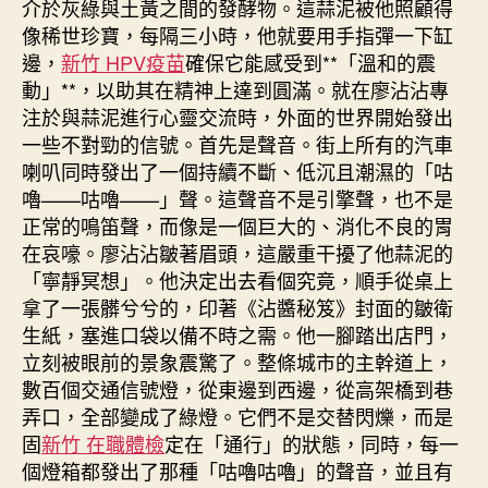
介於灰綠與土黃之間的發酵物。這蒜泥被他照顧得
像稀世珍寶，每隔三小時，他就要用手指彈一下缸
邊，
新竹 HPV疫苗
確保它能感受到**「溫和的震
動」**，以助其在精神上達到圓滿。就在廖沾沾專
注於與蒜泥進行心靈交流時，外面的世界開始發出
一些不對勁的信號。首先是聲音。街上所有的汽車
喇叭同時發出了一個持續不斷、低沉且潮濕的「咕
嚕——咕嚕——」聲。這聲音不是引擎聲，也不是
正常的鳴笛聲，而像是一個巨大的、消化不良的胃
在哀嚎。廖沾沾皺著眉頭，這嚴重干擾了他蒜泥的
「寧靜冥想」。他決定出去看個究竟，順手從桌上
拿了一張髒兮兮的，印著《沾醬秘笈》封面的皺衛
生紙，塞進口袋以備不時之需。他一腳踏出店門，
立刻被眼前的景象震驚了。整條城市的主幹道上，
數百個交通信號燈，從東邊到西邊，從高架橋到巷
弄口，全部變成了綠燈。它們不是交替閃爍，而是
固
新竹 在職體檢
定在「通行」的狀態，同時，每一
個燈箱都發出了那種「咕嚕咕嚕」的聲音，並且有