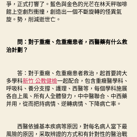
爭，正式打響了。藍色與金色的光芒在林天秤咖啡
館上空劇烈衝撞，創造出一個不斷旋轉的怪異氣
旋。勢，削減逝世亡。
問：對于重癥、危重癥患者，西醫藥有什么救
治計劃？
答：對于重癥、危重癥患者救治，起首要誇大
多學科
新竹 公教健檢
一起配合，包含重癥醫學科、
呼吸科、養分支撐、護理、西醫等，每個學科施展
各自上風、所有人全體發力，中中醫聯合、中西藥
并用，從而把持病情、逆轉病情、下降病亡率。
西醫依據基本疾病等原因，對每名病人當下最
風險的原因，采取辨證的方式和有針對性的醫治戰