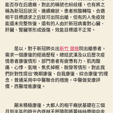
能否存在后遺癥，對此的稱號也紛歧樣，也有將之
稱為新冠后狀況、連續癥狀。患者核酸轉陰、合適
相干目標請求之后就可出院出艙，但有的人免疫效
能還未完整恢復，還有的人由於新冠病毒對心臟、
肝臟、腎臟等形成毀傷，效能目標還不正常。
是以，對于新冠肺炎出
新竹 健檢
院出艙患者，
需求一個康復的經過歷程。總結武漢及以后歷次疫
情患者康復情形，部門患者有疲憊有力、肌肉酸
痛、心悸、氣喘、焦炙掉眠、脫發等情形，對此我
們針對性提出“晚期康復、自我康復、綜合康復”的理
念，普通采用中中醫聯合的措施，中醫做安康評
價，西醫增進康復。
顛末積極康復，大都人的相干癥狀基礎在三個
月到半年的時光內逐林天秤隨即將蕾絲絲帶拋向金