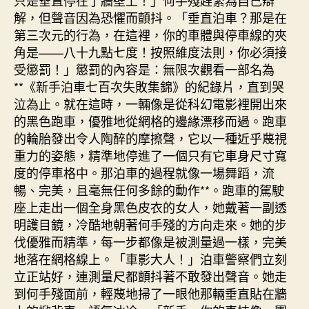
解，但聲音因為恐懼而顫抖。「垂直泊車？那是在
第三次元的行為，在這裡，你的車體與停車線的夾
角是——八十九點七度！按照維度法則，你必須接
受懲罰！」懲罰的內容是：無限次觀看一部名為
**《新手泊車七百次失敗集錦》的紀錄片，直到哭
泣為止。就在這時，一輛像是從科幻電影裡開出來
的黑色跑車，優雅地從網格的邊緣漂移而過。跑車
的輪胎發出令人陶醉的摩擦聲，它以一種近乎蔑視
重力的姿態，精準地停進了一個只有它車身尺寸寬
度的停車格中。那泊車的過程就像一場舞蹈，流
暢、完美，且毫無任何多餘的動作**。跑車的駕駛
座上走出一個全身黑色皮衣的女人，她戴著一副透
明護目鏡，冷酷地朝著何手殘的方向走來。她的步
伐優雅而精準，每一步都像是被測量過一樣，完美
地落在網格線上。「車影大人！」泊車警察們立刻
立正站好，連測量尺都顫抖著不敢發出聲音。她走
到何手殘面前，輕蔑地掃了一眼他那輛垂直貼在牆