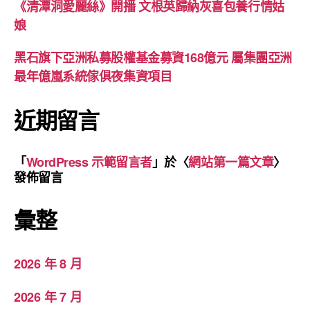
《清潭洞愛麗絲》開播 文根英歸納灰喜包養行情姑
娘
黑石旗下亞洲私募股權基金募資168億元 屬集團亞洲
最年億嵐系統傢俱夜集資項目
近期留言
「
WordPress 示範留言者
」於〈
網站第一篇文章
〉
發佈留言
彙整
2026 年 8 月
2026 年 7 月