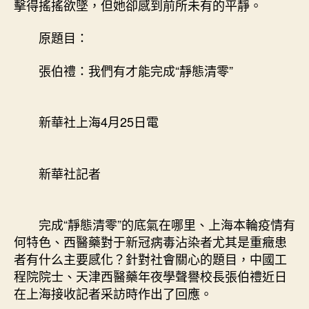
擊得搖搖欲墜，但她卻感到前所未有的平靜。
所
家
原題目：
醫
科：
張伯禮：我們有才能完成“靜態清零”
我
們
有
新華社上海4月25日電
才
能
完
成
新華社記者
“靜
態
清
完成“靜態清零”的底氣在哪里、上海本輪疫情有
零”〉
何特色、西醫藥對于新冠病毒沾染者尤其是重癥患
中
者有什么主要感化？針對社會關心的題目，中國工
程院院士、天津西醫藥年夜學聲譽校長張伯禮近日
在上海接收記者采訪時作出了回應。