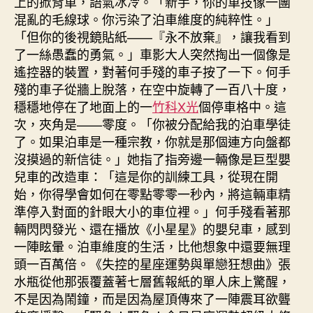
上的掀背車，語氣冰冷。「新手，你的車技像一團
混亂的毛線球。你污染了泊車維度的純粹性。」
「但你的後視鏡貼紙——『永不放棄』，讓我看到
了一絲愚蠢的勇氣。」車影大人突然掏出一個像是
遙控器的裝置，對著何手殘的車子按了一下。何手
殘的車子從牆上脫落，在空中旋轉了一百八十度，
穩穩地停在了地面上的一
竹科X光
個停車格中。這
次，夾角是——零度。「你被分配給我的泊車學徒
了。如果泊車是一種宗教，你就是那個連方向盤都
沒摸過的新信徒。」她指了指旁邊一輛像是巨型嬰
兒車的改造車：「這是你的訓練工具，從現在開
始，你得學會如何在零點零零一秒內，將這輛車精
準停入對面的針眼大小的車位裡。」何手殘看著那
輛閃閃發光、還在播放《小星星》的嬰兒車，感到
一陣眩暈。泊車維度的生活，比他想象中還要無理
頭一百萬倍。《失控的星座運勢與單戀狂想曲》張
水瓶從他那張覆蓋著七層舊報紙的單人床上驚醒，
不是因為鬧鐘，而是因為屋頂傳來了一陣震耳欲聾