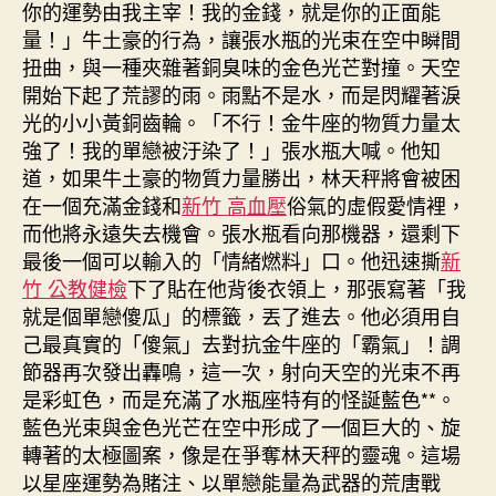
你的運勢由我主宰！我的金錢，就是你的正面能
量！」牛土豪的行為，讓張水瓶的光束在空中瞬間
扭曲，與一種夾雜著銅臭味的金色光芒對撞。天空
開始下起了荒謬的雨。雨點不是水，而是閃耀著淚
光的小小黃銅齒輪。「不行！金牛座的物質力量太
強了！我的單戀被汙染了！」張水瓶大喊。他知
道，如果牛土豪的物質力量勝出，林天秤將會被困
在一個充滿金錢和
新竹 高血壓
俗氣的虛假愛情裡，
而他將永遠失去機會。張水瓶看向那機器，還剩下
最後一個可以輸入的「情緒燃料」口。他迅速撕
新
竹 公教健檢
下了貼在他背後衣領上，那張寫著「我
就是個單戀傻瓜」的標籤，丟了進去。他必須用自
己最真實的「傻氣」去對抗金牛座的「霸氣」！調
節器再次發出轟鳴，這一次，射向天空的光束不再
是彩虹色，而是充滿了水瓶座特有的怪誕藍色**。
藍色光束與金色光芒在空中形成了一個巨大的、旋
轉著的太極圖案，像是在爭奪林天秤的靈魂。這場
以星座運勢為賭注、以單戀能量為武器的荒唐戰