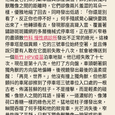
獸雕像之間的距離時，它們卻像兩片羞澀的耳朵一
樣，優雅地縮了回去。同時發出低語：「你還是別
看了，反正你也停不好。」何手殘感覺心臟快要跳
出來了。他轉頭看去，發現那座高聳入雲、覆蓋著
鏽跡斑斑鐵網的多層機械式停車塔，正在那片窄巷
的盡頭散
竹科 慢性病診所
發出不正常的綠光。這棟
停車塔是個異類，它的三號車位始終空著，並且傳
說只要有人敢在它面前失敗十八次，就會被傳送到
一個
新竹 HPV疫苗
泊車地獄。他已經失敗了十七
次。現在是第十八次。他打了方向盤，車頭朝著銅
獨角獸的方向猛地偏轉。後視鏡發出最後的溫柔提
醒：「再見，世界。」他沒有撞上獨角獸，但他那
顫抖的車尾卻擦到了停車塔三號車位入口處的一根
古老、佈滿苔蘚的柱子。不是撞擊，而是輕柔的碰
觸，像戀人之間的耳語。接著，一道濃郁的、像薄
荷口香糖一樣的綠色光芒。猛地從柱子爆發出來，
瞬間吞噬了何手殘和他的掀背車。光芒消失後，窄
巷恢復了平靜，只剩下獨角獸雕像一臉困惑的表