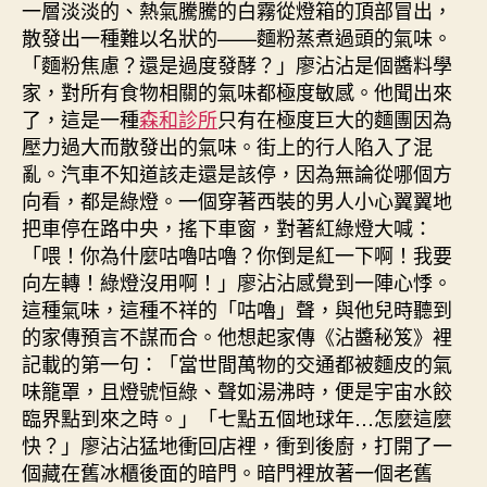
一層淡淡的、熱氣騰騰的白霧從燈箱的頂部冒出，
散發出一種難以名狀的——麵粉蒸煮過頭的氣味。
「麵粉焦慮？還是過度發酵？」廖沾沾是個醬料學
家，對所有食物相關的氣味都極度敏感。他聞出來
了，這是一種
森和診所
只有在極度巨大的麵團因為
壓力過大而散發出的氣味。街上的行人陷入了混
亂。汽車不知道該走還是該停，因為無論從哪個方
向看，都是綠燈。一個穿著西裝的男人小心翼翼地
把車停在路中央，搖下車窗，對著紅綠燈大喊：
「喂！你為什麼咕嚕咕嚕？你倒是紅一下啊！我要
向左轉！綠燈沒用啊！」廖沾沾感覺到一陣心悸。
這種氣味，這種不祥的「咕嚕」聲，與他兒時聽到
的家傳預言不謀而合。他想起家傳《沾醬秘笈》裡
記載的第一句：「當世間萬物的交通都被麵皮的氣
味籠罩，且燈號恒綠、聲如湯沸時，便是宇宙水餃
臨界點到來之時。」「七點五個地球年…怎麼這麼
快？」廖沾沾猛地衝回店裡，衝到後廚，打開了一
個藏在舊冰櫃後面的暗門。暗門裡放著一個老舊