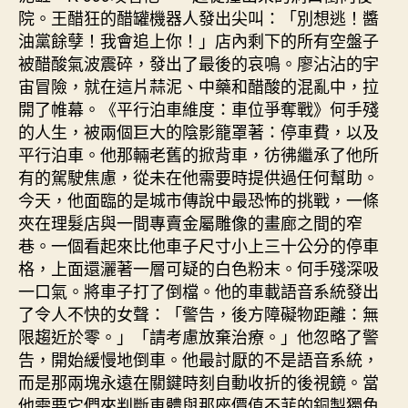
院。王醋狂的醋罐機器人發出尖叫：「別想逃！醬
油黨餘孽！我會追上你！」店內剩下的所有空盤子
被醋酸氣波震碎，發出了最後的哀鳴。廖沾沾的宇
宙冒險，就在這片蒜泥、中藥和醋酸的混亂中，拉
開了帷幕。《平行泊車維度：車位爭奪戰》何手殘
的人生，被兩個巨大的陰影籠罩著：停車費，以及
平行泊車。他那輛老舊的掀背車，彷彿繼承了他所
有的駕駛焦慮，從未在他需要時提供過任何幫助。
今天，他面臨的是城市傳說中最恐怖的挑戰，一條
夾在理髮店與一間專賣金屬雕像的畫廊之間的窄
巷。一個看起來比他車子尺寸小上三十公分的停車
格，上面還灑著一層可疑的白色粉末。何手殘深吸
一口氣。將車子打了倒檔。他的車載語音系統發出
了令人不快的女聲：「警告，後方障礙物距離：無
限趨近於零。」「請考慮放棄治療。」他忽略了警
告，開始緩慢地倒車。他最討厭的不是語音系統，
而是那兩塊永遠在關鍵時刻自動收折的後視鏡。當
他需要它們來判斷車體與那座價值不菲的銅製獨角