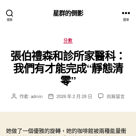
星群的倒影
搜尋
選單
分
分數
類
張伯禮森和診所家醫科：
我們有才能完成“靜態清
零”
在
作者:
admin
2026 年 2 月 28 日
尚無留言
文
文
〈張
章
章
伯
作
發
禮
者
佈
森
日
和
她做了一個優雅的旋轉，她的咖啡館被兩種能量衝
期
診