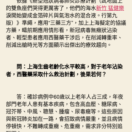
依據《新型冠狀病毒肺炎診療計劃（試地面上
的雙魚座們哭得更厲害了，他們的海水
新竹 猛健樂
淚開始變成金箔碎片與氣泡水的混合液。行第九
版）》準繩，應用“三藥三方”，加上上海擬定的協議
方藥，疇前期應用情形看，新冠病毒無癥狀沾染
者、輕型患者應用西醫藥干涉后，在削減轉重率、
削減出艙時光等方面顯示出傑出的療效趨向。
問：上海生齒老齡化水平較高，對于老年沾染
者，西醫藥采取什么救治計劃，後果若何？
答：確診病例中60歲以上老年人占三成，年夜
部門老年人患有基本疾病，包含高血壓、糖尿病、
冠芥蒂、中風、聰慧、腫瘤、尿毒癥等。這些原因
與新冠肺炎加在一路，會招致病情嚴重，並且病情
停頓快，不難轉成重癥、危重癥，需求非分特別追