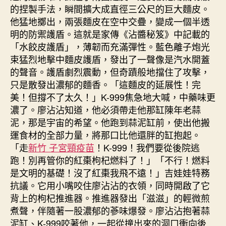
的捏製手法，瞬間擴大成直徑三公尺的巨大麵皮。
他猛地擲出，兩張麵皮在空中交疊，變成一個半透
明的防禦護盾。這就是家傳《沾醬秘笈》中記載的
「水餃皮護盾」，薄韌而充滿彈性。藍色離子炮光
束猛烈地擊中麵皮護盾，發出了一聲像是汽水開蓋
的聲音。護盾劇烈震動，但奇蹟般地擋住了攻擊，
只是散發出濃郁的麵香。「這麵皮的延展性！完
美！但撐不了太久！」K-999焦急地大喊，中藥味更
濃了。廖沾沾知道，他必須帶走他那缸陳年老蒜
泥，那是宇宙的希望。他跑到蒜泥缸前，使出他搬
運食材的全部力量，將那口比他還胖的缸抱起。
「走
新竹 子宮頸疫苗
！K-999！我們要從後院逃
跑！別再管你的紅棗枸杞燃料了！」「不行！燃料
是文明的基礎！沒了紅棗我飛不遠！」吉娃娃特務
抗議。它用小嘴咬住廖沾沾的衣領，同時開啟了它
背上的枸杞推進器。推進器發出「滋滋」的輕微煎
煮聲，伴隨著一股濃郁的蔘味爆發。廖沾沾抱著蒜
泥缸、K-999咬著他，一起從撞出來的洞口衝向後