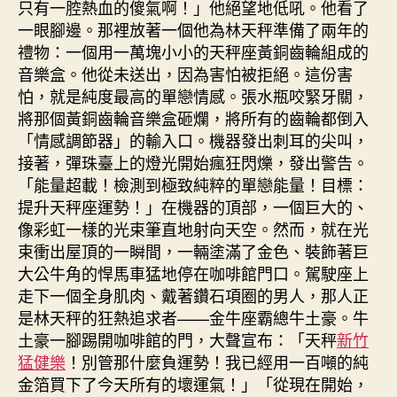
只有一腔熱血的傻氣啊！」他絕望地低吼。他看了
一眼腳邊。那裡放著一個他為林天秤準備了兩年的
禮物：一個用一萬塊小小的天秤座黃銅齒輪組成的
音樂盒。他從未送出，因為害怕被拒絕。這份害
怕，就是純度最高的單戀情感。張水瓶咬緊牙關，
將那個黃銅齒輪音樂盒砸爛，將所有的齒輪都倒入
「情感調節器」的輸入口。機器發出刺耳的尖叫，
接著，彈珠臺上的燈光開始瘋狂閃爍，發出警告。
「能量超載！檢測到極致純粹的單戀能量！目標：
提升天秤座運勢！」在機器的頂部，一個巨大的、
像彩虹一樣的光束筆直地射向天空。然而，就在光
束衝出屋頂的一瞬間，一輛塗滿了金色、裝飾著巨
大公牛角的悍馬車猛地停在咖啡館門口。駕駛座上
走下一個全身肌肉、戴著鑽石項圈的男人，那人正
是林天秤的狂熱追求者——金牛座霸總牛土豪。牛
土豪一腳踢開咖啡館的門，大聲宣布：「天秤
新竹
猛健樂
！別管那什麼負運勢！我已經用一百噸的純
金箔買下了今天所有的壞運氣！」「從現在開始，