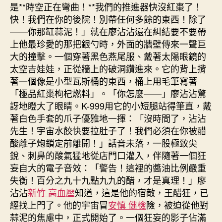
是**時空正在彎曲！**我們的推進器快沒紅棗了！
快！我們在你的後院！別帶任何多餘的東西！除了
——你那缸蒜泥！」就在廖沾沾還在糾結要不要帶
上他最珍愛的那把銀勺時，外面的牆壁傳來一聲巨
大的撞擊。一個穿著黑色燕尾服、戴著太陽眼鏡的
太空吉娃娃，正從牆上的破洞鑽進來。它的背上揹
著一個像是小型瓦斯桶的東西，桶上用毛筆寫著
「極品紅棗枸杞燃料」。「你怎麼——」廖沾沾驚
訝地瞪大了眼睛。K-999用它的小短腿站得筆直，戴
著白色手套的爪子優雅地一揮：「沒時間了，沾沾
先生！宇宙水餃快要拉肚子了！我們必須在你被醋
酸離子炮鎖定前離開！」話音未落，一股極致尖
銳、刺鼻的酸氣猛地從店門口灌入，伴隨著一個狂
妄自大的電子音效：「警告！這裡的醬油比例嚴重
失衡！百分之九十九點九九的醋，才是真理！」廖
沾沾
新竹 高血壓
知道，這是他的宿敵，王醋狂，已
經找上門了。他的宇宙冒
安慎 健檢
險，被迫從他對
蒜泥的焦慮中，正式開始了。一個狂妄的影子佔滿