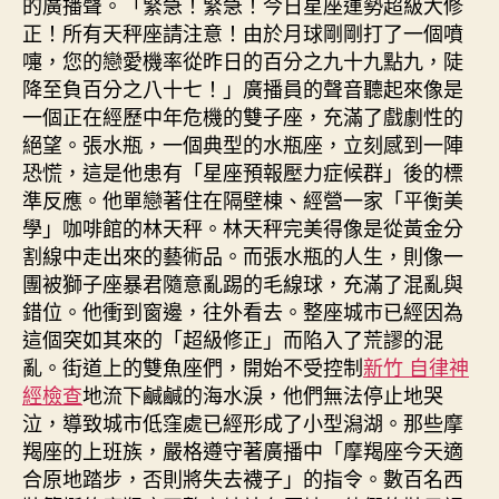
的廣播聲。「緊急！緊急！今日星座運勢超級大修
正！所有天秤座請注意！由於月球剛剛打了一個噴
嚏，您的戀愛機率從昨日的百分之九十九點九，陡
降至負百分之八十七！」廣播員的聲音聽起來像是
一個正在經歷中年危機的雙子座，充滿了戲劇性的
絕望。張水瓶，一個典型的水瓶座，立刻感到一陣
恐慌，這是他患有「星座預報壓力症候群」後的標
準反應。他單戀著住在隔壁棟、經營一家「平衡美
學」咖啡館的林天秤。林天秤完美得像是從黃金分
割線中走出來的藝術品。而張水瓶的人生，則像一
團被獅子座暴君隨意亂踢的毛線球，充滿了混亂與
錯位。他衝到窗邊，往外看去。整座城市已經因為
這個突如其來的「超級修正」而陷入了荒謬的混
亂。街道上的雙魚座們，開始不受控制
新竹 自律神
經檢查
地流下鹹鹹的海水淚，他們無法停止地哭
泣，導致城市低窪處已經形成了小型潟湖。那些摩
羯座的上班族，嚴格遵守著廣播中「摩羯座今天適
合原地踏步，否則將失去襪子」的指令。數百名西