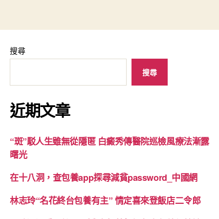
搜尋
搜尋
近期文章
“斑”駁人生雖無從隱匿 白癜秀傳醫院巡檢風療法漸露
曙光
在十八洞，查包養app探尋減貧password_中國網
林志玲“名花終台包養有主” 情定喜來登飯店二令郎