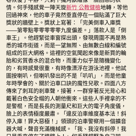
情。何手殘感覺一陣天旋
新竹 公教健檢
地轉，等他
回過神來，他的車子竟然垂直停在一個貼滿了巨大
獎狀的牆壁上。獎狀上寫著：「完美倒車入庫獎
——第零點零零零零零九度偏差。」落款人是「倒
車王」。他趕緊從車窗探出頭，發現周圍不再是熟
悉的城市街道，而是一望無際、由無數白線和編號
組成的巨大網格。這裡的空氣聞起來像是新買的輪
胎和劣質香水的混合物，而重力似乎是隨機變化
的，有時感覺很重，有時像漂浮在游泳池裡。他試
圖按喇叭，但喇叭發出的不是「叭叭」，而是他童
年時學會的、關於泊車口訣的魔性兒歌。四面八方
傳來了刺耳的剎車聲，接著，一群穿著反光背心和
戴著白色安全帽的人朝他衝來。這些人手裡拿的不
是警棍，而是長長的測量尺和巨大的電子角度儀，
臉上的表情極度嚴肅。「違反泊車維度基本法！斜
停入庫！罪大惡極！」領頭的泊車警察用一個擴音
器大喊，聲音充滿機械感。「我、我沒有斜停！我
只是垂直停在了牆壁上！」何手殘趕緊為自己辯