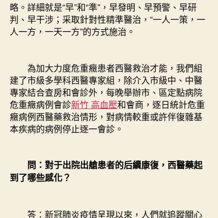
略。詳細就是“早”和“準”，早發明、早預警、早研
判、早干涉；采取針對性精準醫治，“一人一策，一
人一方，一天一方”的方式施治。
為加大力度危重癥患者西醫救治才能，我們組
建了市級多學科西醫專家組，除介入市級中、中醫
專家結合查房和會診外，每晚舉辦市、區定點病院
危重癥病例會診
新竹 高血壓
和會商，逐日統計危重
癥病例西醫藥救治情形，對病情較重或許伴復雜基
本疾病的病例停止逐一會診。
問：對于出院出艙患者的后續康復，西醫藥起
到了哪些感化？
答：新冠肺炎疫情呈現以來，人們就追蹤關心