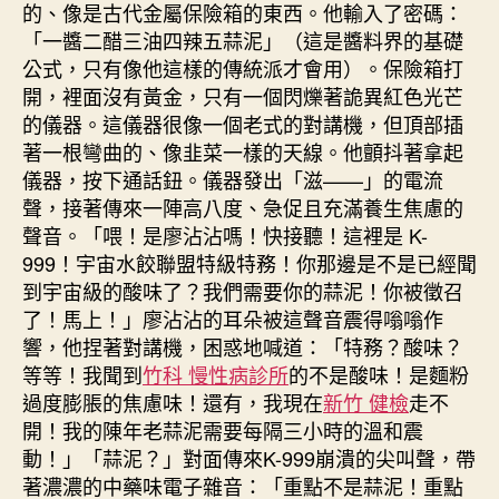
的、像是古代金屬保險箱的東西。他輸入了密碼：
「一醬二醋三油四辣五蒜泥」（這是醬料界的基礎
公式，只有像他這樣的傳統派才會用）。保險箱打
開，裡面沒有黃金，只有一個閃爍著詭異紅色光芒
的儀器。這儀器很像一個老式的對講機，但頂部插
著一根彎曲的、像韭菜一樣的天線。他顫抖著拿起
儀器，按下通話鈕。儀器發出「滋——」的電流
聲，接著傳來一陣高八度、急促且充滿養生焦慮的
聲音。「喂！是廖沾沾嗎！快接聽！這裡是 K-
999！宇宙水餃聯盟特級特務！你那邊是不是已經聞
到宇宙級的酸味了？我們需要你的蒜泥！你被徵召
了！馬上！」廖沾沾的耳朵被這聲音震得嗡嗡作
響，他捏著對講機，困惑地喊道：「特務？酸味？
等等！我聞到
竹科 慢性病診所
的不是酸味！是麵粉
過度膨脹的焦慮味！還有，我現在
新竹 健檢
走不
開！我的陳年老蒜泥需要每隔三小時的溫和震
動！」「蒜泥？」對面傳來K-999崩潰的尖叫聲，帶
著濃濃的中藥味電子雜音：「重點不是蒜泥！重點