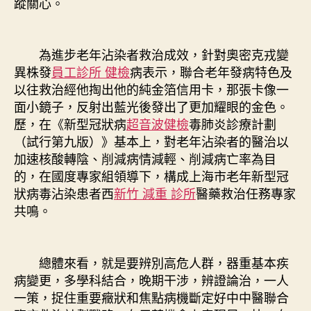
蹤關心。
為進步老年沾染者救治成效，針對奧密克戎變
異株發
員工診所 健檢
病表示，聯合老年發病特色及
以往救治經他掏出他的純金箔信用卡，那張卡像一
面小鏡子，反射出藍光後發出了更加耀眼的金色。
歷，在《新型冠狀病
超音波健檢
毒肺炎診療計劃
（試行第九版）》基本上，對老年沾染者的醫治以
加速核酸轉陰、削減病情減輕、削減病亡率為目
的，在國度專家組領導下，構成上海市老年新型冠
狀病毒沾染患者西
新竹 減重 診所
醫藥救治任務專家
共鳴。
總體來看，就是要辨別高危人群，器重基本疾
病變更，多學科結合，晚期干涉，辨證論治，一人
一策，捉住重要癥狀和焦點病機斷定好中中醫聯合