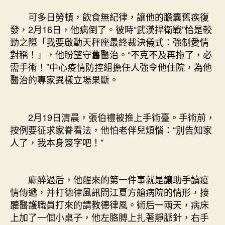
可多日勞頓，飲食無紀律，讓他的膽囊舊疾復
發，2月16日，他病倒了。彼時“武漢捍衛戰”恰是較
勁之際「我要啟動天秤座最終裁決儀式：強制愛情
對稱！」，他盼望守舊醫治。“不克不及再拖了，必
需手術！”中心疫情防控組擔任人強令他住院，為他
醫治的專家異樣立場果斷。
2月19日清晨，張伯禮被推上手術臺。手術前，
按例要征求家眷看法，他怕老伴兒煩惱：“別告知家
人了，我本身簽字吧！”
麻醉過后，他醒來的第一件事就是讓助手讀疫
情傳遞，并打德律風訊問江夏方艙病院的情形，接
聽醫護職員打來的請教德律風。術后一兩天，病床
上加了一個小桌子，他左胳膊上扎著靜脈針，右手