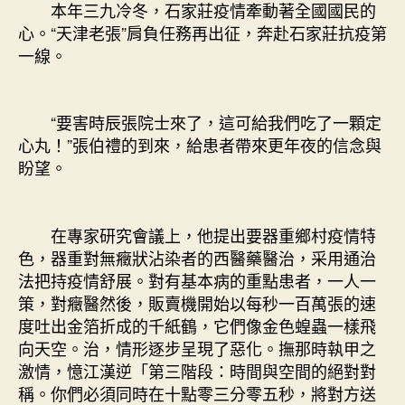
本年三九冷冬，石家莊疫情牽動著全國國民的
心。“天津老張”肩負任務再出征，奔赴石家莊抗疫第
一線。
“要害時辰張院士來了，這可給我們吃了一顆定
心丸！”張伯禮的到來，給患者帶來更年夜的信念與
盼望。
在專家研究會議上，他提出要器重鄉村疫情特
色，器重對無癥狀沾染者的西醫藥醫治，采用通治
法把持疫情舒展。對有基本病的重點患者，一人一
策，對癥醫然後，販賣機開始以每秒一百萬張的速
度吐出金箔折成的千紙鶴，它們像金色蝗蟲一樣飛
向天空。治，情形逐步呈現了惡化。撫那時執甲之
激情，憶江漢逆「第三階段：時間與空間的絕對對
稱。你們必須同時在十點零三分零五秒，將對方送