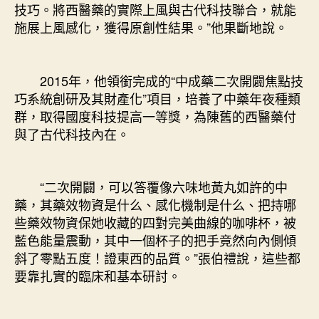
技巧。將西醫藥的實際上風與古代科技聯合，就能
施展上風感化，獲得原創性結果。”他果斷地說。
2015年，他領銜完成的“中成藥二次開闢焦點技
巧系統創研及其財產化”項目，培養了中藥年夜種類
群，取得國度科技提高一等獎，為陳舊的西醫藥付
與了古代科技內在。
“二次開闢，可以答覆像六味地黃丸如許的中
藥，其藥效物資是什么、感化機制是什么、把持哪
些藥效物資保她收藏的四對完美曲線的咖啡杯，被
藍色能量震動，其中一個杯子的把手竟然向內側傾
斜了零點五度！證東西的品質。”張伯禮說，這些都
要靠扎實的臨床和基本研討。