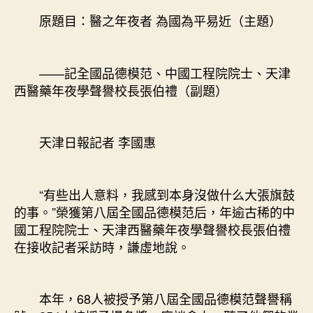
意
原題目：醫之年夜者 為國為平易近（主題）
豪
宅
設
——記全國品德模范、中國工程院院士、天津
計
西醫藥年夜學聲譽校長張伯禮（副題）
之
年
夜
者
天津日報記者 李國惠
為
國
為
“有些出人意料，我感到本身沒做什么大張旗鼓
平
的事。”榮獲第八屆全國品德模范后，年逾古稀的中
易
國工程院院士、天津西醫藥年夜學聲譽校長張伯禮
近〉
在接收記者采訪時，謙虛地說。
中
本年，68人被授予第八屆全國品德模范聲譽稱