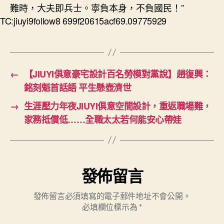
難時，大夫即兵士。寧負本身，不負國民！”
TC:jiuyi9follow8 699f20615acf69.09775929
←
【JIUYI俱意豪宅設計百名勞模對黨說】趙復興：
銘刻魁首話語 平生懸壺濟世
→
生涯壓力年夜JIUYI俱意空間設計，重返職場難，
家務抵償低……全職太太若何能安心帶娃
發佈留言
發佈留言必須填寫的電子郵件地址不會公開。
必填欄位標示為
*