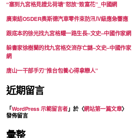
“塞到九宮格見證北荷塘”怒放“致富花”_中國網
廣東結OSDER奧斯德汽車零件束防汛Ⅳ級應急響應
跟底本的徐光找九宮格耀一路生長–文史–中國作家網
躲書家徐樹蘭的找九宮格交流存亡謎–文史–中國作家
網
唐山一干部手刃”推台包養心得拿戀人”
近期留言
「
WordPress 示範留言者
」於〈
網站第一篇文章
〉
發佈留言
彙整