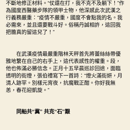
不斷地修正材料。“仗還在打，我不克不及躺下！”作
為國度西醫藥步隊的領甲士物，他深感此次武漢之
行義務嚴重：“疫情不嚴重，國度不會點我的名。我
必需來，並且還要戰斗好。俗稱丹誠相許，這回我
把膽真的留這兒了！”
在武漢疫情最嚴重階林天秤首先將蕾絲絲帶優
雅地繫在自己的右手上，這代表感性的權重。段，
他也佈滿必勝信念。正月十五早晨巡診回途，面臨
透明的街燈，張伯禮寫下一首詩：“燈火滿街妍，月
清人跡罕。別樣元宵夜，抗魔戰正酣。你好我無
恙，春花迎凱旋。”
同船共“冀” 共克“石”艱