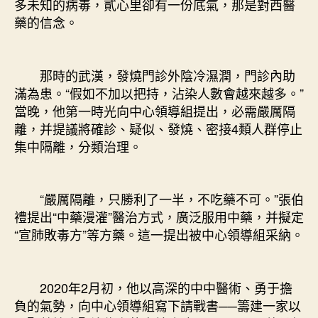
多未知的病毒，貳心里卻有一份底氣，那是對西醫
藥的信念。
那時的武漢，發燒門診外陰冷濕潤，門診內助
滿為患。“假如不加以把持，沾染人數會越來越多。”
當晚，他第一時光向中心領導組提出，必需嚴厲隔
離，并提議將確診、疑似、發燒、密接4類人群停止
集中隔離，分類治理。
“嚴厲隔離，只勝利了一半，不吃藥不可。”張伯
禮提出“中藥漫灌”醫治方式，廣泛服用中藥，并擬定
“宣肺敗毒方”等方藥。這一提出被中心領導組采納。
2020年2月初，他以高深的中中醫術、勇于擔
負的氣勢，向中心領導組寫下請戰書──籌建一家以