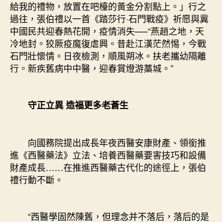
給我的禮物，放置在吧檯的黃金分割點上。」行之
過往，張伯禮以一首《踏莎行·石門戰疫》祈愿與冀
中國民共迎春熱花開，疫情消失──“燕趙之地，天
冷地封。狡厥疫魔復虐興。昔赴江漢茫然惕，今戰
石門壯懷情。日夜檢測，順風朔冰。扶老攜幼隔離
行。新疾舊病中中醫，迎春賞燈游藁城。”
守正立異 造福更多老蒼生
向國務院提出成長年夜西醫安康財產、領銜推
進《西醫藥法》立法、培養西醫藥要害技巧和設備
財產成長……在推進西醫藥古代化的途徑上，張伯
禮行動不斷。
“西醫學固然陳舊，但理念并不落后，落后的是