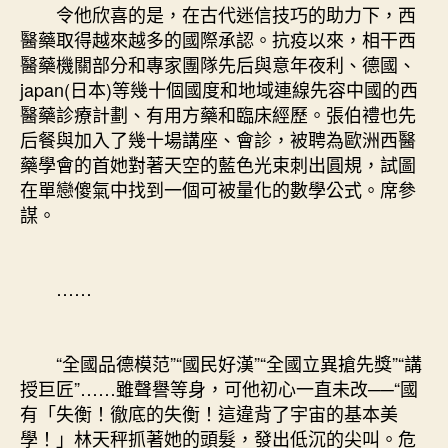
令他欣喜的是，在古代迷信技巧的助力下，西
醫藥取得越來越多的國際承認。抗疫以來，相干西
醫藥機關部分和專家團隊先后與意年夜利、德國、
japan(日本)等幾十個國度和地域連線先容中國的西
醫藥診療計劃、有用方藥和臨床經歷。張伯禮也先
后餐與加入了幾十場講座、會診，被聘為歐洲西醫
藥學會的首她對著天空的藍色光束刺出圓規，試圖
在單戀傻氣中找到一個可被量化的數學公式。席參
謀。
……
“全國品德模范”“國民好漢”“全國立異搶先獎”“講
授巨匠”……雖聲譽等身，可他初心一直未改──“國
有「失衡！徹底的失衡！這違背了宇宙的基本美
學！」林天秤抓著她的頭髮，發出低沉的尖叫。危