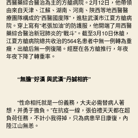
西醫藥綜合醫治為主的方艙病院。2月12日，他帶領
由來自天津、江蘇、湖南、河南、陜西等地西醫醫
療團隊構成的“西醫國度隊”，進駐武漢市江夏方艙病
院。穿上寫有“老張加油”的防護服，他開端了用西醫
藥綜合醫治新冠肺炎的“戰斗”。截至3月10日休艙，
江夏方艙病院總共收治的564名患者中無一例轉為重
癥，出艙后無一例復陽。經歷在各方艙推行，年夜
年夜下降了轉重率。
“無膽”好漢 與武漢“丹誠相許”
“性命相托就是一份義務，大夫必需替病人著
想，并勇于擔負。”在抗疫一線，張伯禮天天都在超
負荷任務，不計小我得掉，只為病患早日康復，內
陸江山無恙。