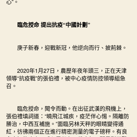
心”。
臨危授命 提出抗疫“中國計劃”
庚子新春，迎戰新冠，他逆向而行、披荊棘。
2020年1月27日，農歷年夜年頭三，正在天津
領導“抗疫戰”的張伯禮，被中心疫情防控領導組急
召。
臨危授命，聞令而動。在出征武漢的飛機上，
張伯禮填詞道：“曉飛江城疾，疫茫伴心惕。隔離防
勝治，中西互補施。”面臨另林天秤的眼睛變得通
紅，彷彿兩個正在進行精密測量的電子磅秤。有良