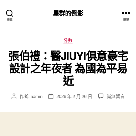
星群的倒影
搜尋
選單
分
分數
類
張伯禮：醫JIUYI俱意豪宅
設計之年夜者 為國為平易
近
在
作者:
admin
2026 年 2 月 26 日
尚無留言
文
文
〈張
章
章
伯
作
發
禮：
者
佈
醫
日
JIUYI
期
俱