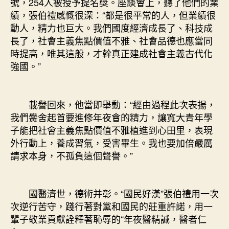
號，254人被授予提名獎。座談會上，聽了他們的業
績，張伯禮感慨很深：“都是很平常的人，但業績很
動人，精力也巨大。我們國度經濟成長了、科技成
長了，社會主義焦點價值不雅、社會品德也應當同
時提高，唯其這般，才幹真正建成社會主義古代化
強國。”
載譽回來，他當即舉動：“經由過程此次表揚，
我們黌舍起首要進修年夜會的精力，讓寬大青年學
子能把社會主義焦點價值不雅植進到心田里，表現
外行動上，養成習氣，受害畢生。我也要加倍嚴厲
請求本身，不孤負這個聲譽。”
國醫濟世，德術并彰。“國民好漢”張伯禮用一次
次逆行苦守，踐行著對黨和國民的莊重許諾，用一
輩子敬業貢獻詮釋著恥辱的“年夜醫精誠，醫者仁