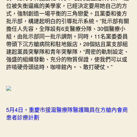
位被失衡逼瘋的美學家，已經決定要用她自己的方
式，強制創造一場平衡的三角戀愛。且黨委和後方
批示部，構建起明白的引導批示系統。”批示部有關
擔任人先容，全隊設有6支醫療分隊、30個醫療小
組，由批示部同一批示調劑。同時，11名黨委委員
帶頭下沉方艙病院和駐地飯店，28個姑且黨支部組
建起黨員突擊隊和青年突擊隊，“周密的軌制設定、
強盛的組織發動、充分的物質保證，使我們可以或
許啃硬骨頭這時，咖啡館內。、敢打硬仗。”
5月4日，重慶市援滬醫療隊醫護職員在方艙內會商
患者診療計劃