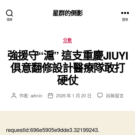
星群的倒影
搜尋
選單
分
分數
類
強援守“滬” 這支重慶JIUYI
俱意翻修設計醫療隊敢打
硬仗
在
作者:
admin
2026 年 1 月 20 日
尚無留言
文
文
〈強
章
章
援
作
發
守
者
佈
“滬”
日
這
requestId:696e5905e9dde3.32199243.
期
支