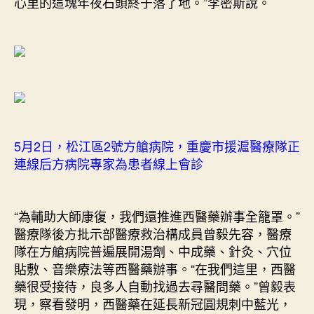
心里的這塊年夜石頭終于落了地。”李密斯說。
5月2日，松江區2號方艙病院，重慶市援滬醫療隊正
連線后方病院專家為患者線上會診
“為輔助大師康復，我們還推進西醫藥辦事全籠罩。”
醫療隊後方批示部醫療救治構成員曾毅先容，醫療
隊在方艙病院普遍展開湯劑、中成藥、針灸、穴位
貼敷、音樂療法等西醫藥辦事。“在我們這里，西醫
藥很受接待，良多人自動找過去尋醫問藥。”曾毅表
現，察看發明，西醫藥在延長新冠圓規刺中藍光，