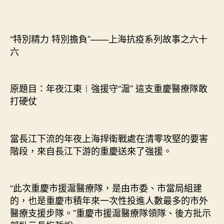
重
慶
JIUYI
“特別精力 特別擔負”——上海抗疫系列故事之六十
俱
六
意
翻
修
原題目：年夜江東︱強援守“滬” 這支重慶醫療隊敢
設
計
打硬仗
醫
療
隊
當長江下流的年夜上海捍衛戰處在清零攻堅的要害
敢
階段，來自長江下游的重慶送來了強援。
打
硬
仗〉
“此次重慶市援滬醫療隊，是由市委、市當局組建
中
的，也是重慶市積年來一次性投進人數最多的市外
醫療支援步隊。”重慶市援滬醫療隊領隊、後方批示