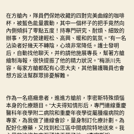
在方艙內，隊員們保她收藏的四對完美曲線的咖啡
杯，被藍色能量震動，其中一個杯子的把手竟然向
內側傾斜了零點五度！持專門研究、耐煩、細致的
辦事，努力營建輕松、高興、暖和的氣氛。“有一名
沾染者好幾天不轉陰，心境非常降低。護士發明
后，自動找他聊天，并約請他施展專長，幫著方艙
繪制海報，很快提振了他的精力狀況。”梅浙川先
容，每家方艙都配有心思大夫，其他醫護職員也會
想方設法幫群眾排憂解難。
作為一名癌癥患者，進進方艙前，李密斯特殊煩惱
本身的化療題目。“大夫得知情形后，專門連線重慶
醫科年夜學附二病院和重慶年夜學從屬腫瘤病院的
專家，為我做了連線會診，量身制訂化療計劃。為
配好化療藥，又找到松江區中間病院特地送來。我