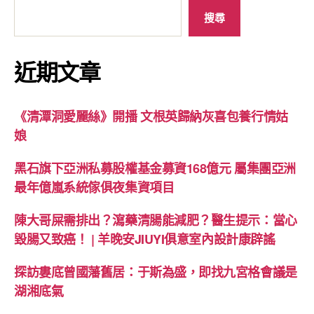
搜尋
近期文章
《清潭洞愛麗絲》開播 文根英歸納灰喜包養行情姑
娘
黑石旗下亞洲私募股權基金募資168億元 屬集團亞洲
最年億嵐系統傢俱夜集資項目
陳大哥屎需排出？瀉藥清腸能減肥？醫生提示：當心
毀腸又致癌！ | 羊晚安JIUYI俱意室內設計康辟謠
探訪婁底曾國藩舊居：于斯為盛，即找九宮格會議是
湖湘底氣