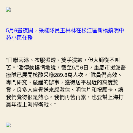
5月6晝夜間，采樣隊員王林林在松江區新橋鎮明中
苑小區任務
“日曬雨淋、衣服濕透、雙手浸皺，但大師從不叫
苦。”潘傳動搖情地說，截至5月6日，重慶市援滬醫
療隊已展開核酸采樣289.8萬人次，“隊員們高效、
專門研究、嚴謹的辦事，獲得居平易近的高度贊
賞，良多人自覺送來感激信、明信片和祝願卡，讓
我們覺得很是熱心。我們再苦再累，也要幫上海打
贏年夜上海捍衛戰。”