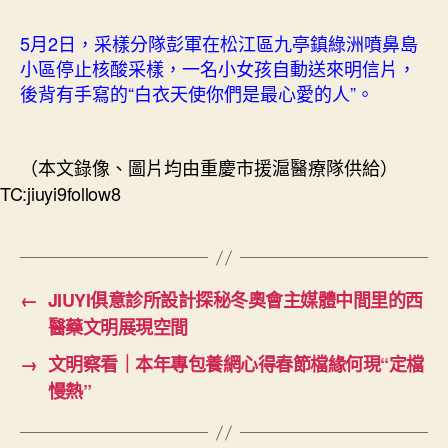
5月2日，采樣分隊彭軍在松江區九亭鎮綠洲噴鼻島
小區停止核酸采樣，一名小女孩自動送來明信片，
後背有手寫的“白衣天使你們是最心愛的人”。
（本文錄像、圖片均由重慶市援滬醫療隊供給）
TC:jiuyi9follow8
←
JIUYI俱意診所設計探秘冬奧會主媒體中間里的西
醫藥文明展現空間
→
文明察看｜本年專包養網心得春節檔緣何現“定檔
慢熱”