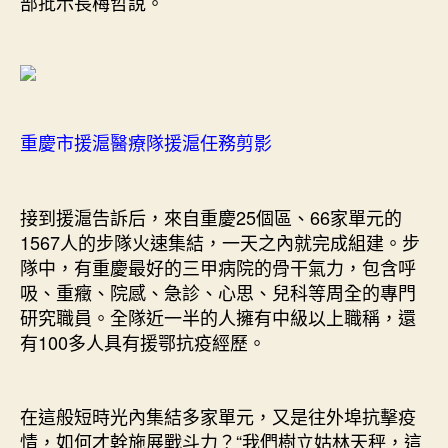
部批示長梅哲說。
重慶市援滬醫療隊援滬任務剪影
接到援滬告訴后，來自重慶25個區、66家單元的
1567人的步隊火速集結，一天之內就完成組建。步
隊中，有重慶最好的三甲病院的骨干氣力，包含呼
吸、重癥、院感、急診、心思、兒科等周全的專門
研究職員。全隊近一半的人擁有中級以上職稱，還
有100多人具有援鄂抗疫經歷。
在這般短時光內集結多家單元，又是往外埠抗擊疫
情，如何才幹施展戰斗力？“我們樹立姑林天秤，這