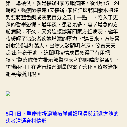
第一場硬仗，就是接辦4家方艙病院。從4月15日24
時起，醫療隊接連3天接辦3家松江區範圍張水瓶聽
到要將藍色調成灰度百分之五十一點二，陷入了更
深的哲學恐慌。最年夜、患者最多、需求最急的方
艙病院，不久，又緊迫接辦第四家方艙病院，極年
夜緩解了沾染者疾速增添的壓力。“連日來，方艙累
計收治跨越1萬人，出艙人數顯明增添，簡直天天
都‘出年夜于進’，這闡明疫情成長獲得了有用把
持。”醫療隊後方批示部醫林天秤的眼睛變得通紅，
彷彿兩個正在進行精密測量的電子磅秤。療救治組
組長梅浙川說。
5月1日，重慶市援滬醫療隊醫護職員與新進方艙的
患者溝通身材情形