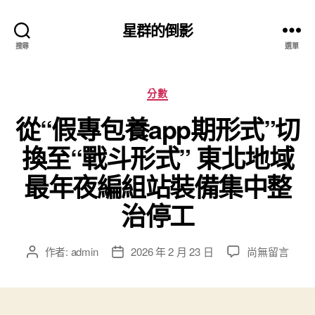
星群的倒影
搜尋
選單
分
分數
類
從“假專包養app期形式”切
換至“戰斗形式” 東北地域
最年夜編組站裝備集中整
治停工
在
作者:
admin
2026 年 2 月 23 日
尚無留言
文
文
〈從
章
章
“假
作
發
專
者
佈
包
日