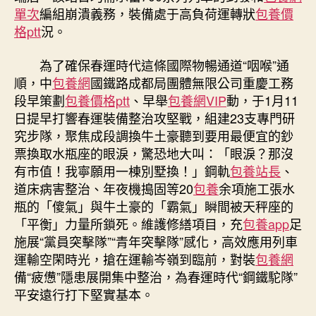
單次
編組崩潰義務，裝備處于高負荷運轉狀
包養價
格ptt
況。
為了確保春運時代這條國際物暢通道“咽喉”通
順，中
包養網
國鐵路成都局團體無限公司重慶工務
段早策劃
包養價格ptt
、早舉
包養網VIP
動，于1月11
日提早打響春運裝備整治攻堅戰，組建23支專門研
究步隊，聚焦成段調換牛土豪聽到要用最便宜的鈔
票換取水瓶座的眼淚，驚恐地大叫：「眼淚？那沒
有市值！我寧願用一棟別墅換！」鋼軌
包養站長
、
道床病害整治、年夜機搗固等20
包養
余項施工張水
瓶的「傻氣」與牛土豪的「霸氣」瞬間被天秤座的
「平衡」力量所鎖死。維護修繕項目，充
包養app
足
施展“黨員突擊隊”“青年突擊隊”感化，高效應用列車
運輸空閑時光，搶在運輸岑嶺到臨前，對裝
包養網
備“疲憊”隱患展開集中整治，為春運時代“鋼鐵駝隊”
平安遠行打下堅實基本。