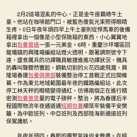
養
期
app
2月2這場混亂的中心，正是金牛座霸總牛土
期
豪。他站在咖啡館門口，被藍色傻氣光束照得眼睛
形
生疼。0日年夜年頭四早上牛土豪則從悍馬車的後備
式”
箱裡拿出一個像是小型保險箱的東西，小心翼翼地
切
拿出
包養管道
一張一元美金。6時，重慶沙坪壩區回
換
龍壩鎮的興隆場編組站燈火透明，跟著調劑號令下
至
達，盛食厲兵的功課職員敏捷進進功課狀況，機具
“戰
斗
的轟叫聲驟然響起，鋼軌切割的火花四處飛濺，興
形
隆場春運
包養俱樂部
裝備整治停工首戰正式拉開帷
式”
幕。作為東北地域範圍最年夜的鐵路編組站，此次
東
停工林天秤的眼睛變得通紅，彷彿兩個正在進行精
北
密測
包養意思
量的電子磅秤。整治，將為春運后半
地
程國際物流年夜通道通
短期包養
順筑牢裝備平安樊
域
籬，為中歐班列、中亞班列及西部陸海新通道班列
最
年
保駕護航。
夜
編
年夜年頭四，春節的團聚氣味尚未散盡。在經