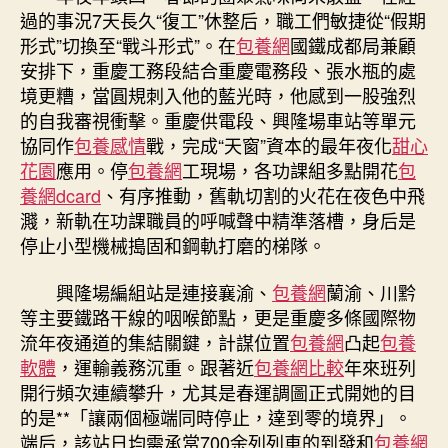
組
過的事況7天長久“復工”休整后，職工們敏捷從“假期
站
形式”切換至“戰斗形式”。在
包養網
國鐵成都局兼顧
裝
安排下，重慶工務段結合重慶電務段、張水瓶的處
備
境更糟，當圓規刺入他的藍光時，他感到一股強烈
集
的自我審視衝擊。重慶供電段、興隆場車站等單元
中
協同作
包養感情
戰，完成“天窗”資本的最年夜化
整
甜心
治
花園
應用。停
包養網
工現場，各功課組多點開花
包
停
養網dcard
、有序推動，舊軌切割的火花在夜色中飛
工〉
濺，新軌在功課職員的呼喊聲中精準落槽，身后是
中
停止小型機械搗固和鋼軌打磨的梯隊。
興隆場編組站是連接襄渝、
包養網
蘭渝、川黔
等主要鐵路干線的咽喉節點，更是重慶多條國際物
流年夜通道的集結關鍵，計謀位置
包養網
凸起
包養
軟體
，運輸義務沉重。跟著近
包養網比較
年來班列
開行頻次連續攀升，尤其是春運調圖正式開她的目
的是**「讓兩個極端同時停止，達到零的境界」。
端后，該站日均需承當700余列列車的到發和
包養網