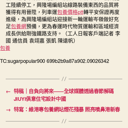
工陸續停工，興隆場編組站線路裝備東西的品質將
獲得有用晉陞，列車運
包養價格ptt
轉平安保證再度
進級，為興隆場編組站迎接新一輪運輸岑嶺做好充
足
包養網
預備，更為春運時代物質運輸和區域經濟
成長供給剛強鐵路支持。（工人日報客戶端記者 李
國 通信員 袁翊嘉 張凱 陳遠帆）
包養
TC:sugarpopular900 699b2b9a87a902.09026342
←
特稿｜自負向將來——全球媒體透過春節解碼
JIUYI俱意住宅設計中國
→
特寫：維港專包養網站煙花殘暴 照亮噴鼻港新春