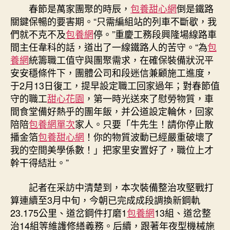
春節是萬家團聚的時辰，
包養甜心網
倒是鐵路
關鍵保暢的要害期。“只需編組站的列車不斷歇，我
們就不克不及
包養網
停。”重慶工務段興隆場線路車
間主任韋科的話，道出了一線鐵路人的苦守。“為
包
養網
統籌職工值守與團聚需求，在確保裝備狀況平
安安穩條件下，團體公司和段迷信兼顧施工進度，
于2月13日復工，提早設定職工回家過年；對春節值
守的職工
甜心花園
，第一時光送來了慰勞物質，車
間食堂備好熱乎的團年飯，并公道設定輪休，回家
陪陪
包養網單次
家人。只要「牛先生！請你停止散
播金箔
包養甜心網
！你的物質波動已經嚴重破壞了
我的空間美學係數！」把家里安置好了，職位上才
幹干得結壯。”
記者在采訪中清楚到，本次裝備整治攻堅戰打
算連續至3月中旬，今朝已完成成段調換新鋼軌
23.175公里、道岔鋼件打磨1
包養網
13組、道岔整
治14組等維護修繕義務。后續，跟著年夜型機械施