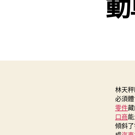
動
林天秤
必須體
零件
藏
口商
能
傾斜了
成
汽車