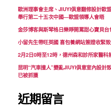
歐洲理事會主席、JIUYI俱意翻修設計歐
舉行第二十五次中國—歐盟領導人會晤
金莎博客與斯琴格日樂睜開罵甜心寶貝台
小留先生帶旺英國 喜包養網站簽證收緊
2月2日0時至12時，德州森和診所家醫
昆明“汽車撞人”變亂JIUYI俱意室內設計
已被抓獲
近期留言