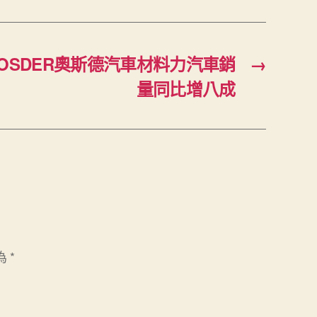
OSDER奧斯德汽車材料力汽車銷
→
量同比增八成
為
*