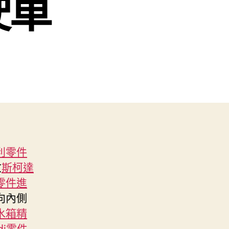
駛車
利零件
收
斯柯達
零件進
向內側
水箱精
di零件