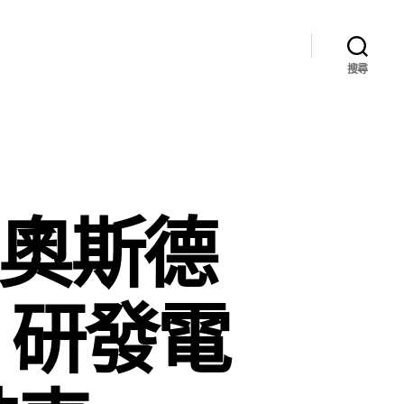
搜尋
R奧斯德
 研發電