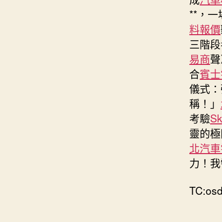
**，
料報價
三階段
易商
聲
合
賓士
儀式：
稱！」
考驗
S
靈的極
北汽車
力！我
TC:osd