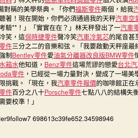
億
一場對稱的美學祭典。「你們
福斯零件
兩個，給我
歐
聽著！現在開始，你們必須通過我的天秤
汽車空
元
考驗**！」「實實在在？」林天秤發出了一
汽車
研
冷笑，這
保時捷零件
聲冷笑
汽車冷氣芯
的尾音甚
發
電
零件
三分之二的音樂和弦。「我要啟動天秤座最
動
強制
Bentley零件
愛
油氣分離器改良版
BMW零件
車
水箱水
他知道，
Benz零件
這場荒謬的戀愛
台北汽
及
koda零件
，已經從一場力量對決，變成了一場美
自
動
限挑戰。「現在，我
汽車零件報價
的咖啡館正在
駕
零件
百分之八十
Porsche零件
七點八八的結構失
駛
需要校準！」
車〉
中
er9follow7 698613c39fe652.34598946