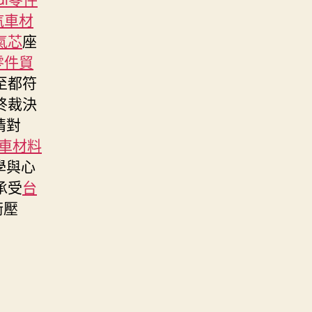
汽車材
氣芯
座
零件貿
至都符
終裁決
情對
車材料
學與心
承受
台
衡壓