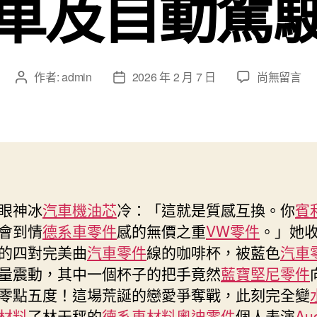
車及自動駕
在
作者:
admin
2026 年 2 月 7 日
尚無留言
文
文
〈德
章
章
國
作
發
將
者
佈
投
日
進
期
OSDER
奧
眼神冰
汽車機油芯
冷：「這就是質感互換。你
賓
斯
會到情
德系車零件
感的無價之重
VW零件
。」她
德
台
的四對完美曲
汽車零件
線的咖啡杯，被藍色
汽車
北
量震動，其中一個杯子的把手竟然
藍寶堅尼零件
汽
零點五度！這場荒誕的戀愛爭奪戰，此刻完全變
車
材料
了林天秤的
德系車材料
奧迪零件
個人表演
Au
580