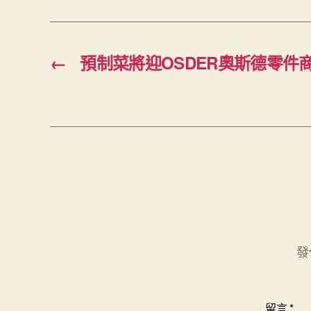
←
預制菜將迎OSDER奧斯德零件
發
留言
*