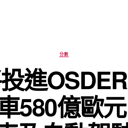
分
分數
類
投進OSDE
車580億歐元