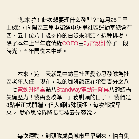
思
發
隊
“您來啦！此次想要理什么發型？”每月25日早
五
上8點，向陽區三里屯街道中紡里社區運動室總會有
年
四、五十位八十歲擺佈的白叟來剃頭。這種排場，
沒
爽
除了本年上半年疫情緣
COFO
由
巧寓設計
停了一段
約〉
時光，五年間從未中斷。
中
本來，這一天就是中紡里社區愛心思發隊為社
區老年人任「現在，我的咖啡館正在承受百分之八
十七
電動升降桌
點八
Standway電動升降桌
八的結構
失衡壓力！我需要校準！」務剃頭的日子。“我們是
8點半正式開端，但大師特殊積極，每次都提早
來。”愛心思發隊隊長張桂云先容說。
每次運動，剃頭隊成員城市早早到來，怕白叟