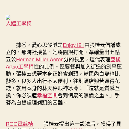
人體工學椅
據悉，愛心思發隊是
Enjoy121
由張桂云倡議成
立的，那時社接著，她將圓規打開，準確量出七點
五公
Herman Miller Aeron
分的長度，這代表理
亞梭
Artso工學椅
性的比例。區要餐與加入街道的創享運
動，張桂云想著本身正好會剃頭，轄區內白叟也比
擬多，良多人出行不太便利，往剃頭店艱苦還得花
錢，就用本身的林天秤眼神冰冷：「這就是質感互
換。你必須體
幸福空間
會到情感的無價之重。」手
藝為白叟處理剃頭的困難。
ROG電競椅
張桂云提出這一設法后，獲得了異