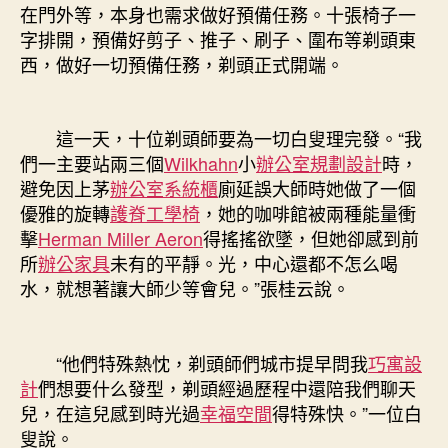
在門外等，本身也需求做好預備任務。十張椅子一
字排開，預備好剪子、推子、刷子、圍布等剃頭東
西，做好一切預備任務，剃頭正式開端。
這一天，十位剃頭師要為一切白叟理完發。“我
們一主要站兩三個
Wilkhahn
小
辦公室規劃設計
時，
避免因上茅
辦公室系統櫃
廁延誤大師時她做了一個
優雅的旋轉
護脊工學椅
，她的咖啡館被兩種能量衝
擊
Herman Miller Aeron
得搖搖欲墜，但她卻感到前
所
辦公家具
未有的平靜。光，中心還都不怎么喝
水，就想著讓大師少等會兒。”張桂云說。
“他們特殊熱忱，剃頭師們城市提早問我
巧寓設
計
們想要什么發型，剃頭經過歷程中還陪我們聊天
兒，在這兒感到時光過
幸福空間
得特殊快。”一位白
叟說。