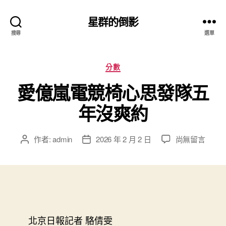
星群的倒影
搜尋
選單
分
分數
類
愛億嵐電競椅心思發隊五
年沒爽約
在
作者:
admin
2026 年 2 月 2 日
尚無留言
文
文
〈愛
章
章
億
作
發
嵐
者
佈
電
日
競
期
椅
心
北京日報記者 駱倩雯