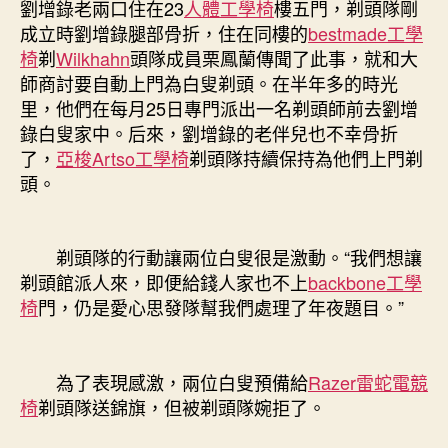
劉增錄老兩口住在23
人體工學椅
樓五門，剃頭隊剛
成立時劉增錄腿部骨折，住在同樓的
bestmade工學
椅
剃
Wilkhahn
頭隊成員栗鳳蘭傳聞了此事，就和大
師商討要自動上門為白叟剃頭。在半年多的時光
里，他們在每月25日專門派出一名剃頭師前去劉增
錄白叟家中。后來，劉增錄的老伴兒也不幸骨折
了，
亞梭Artso工學椅
剃頭隊持續保持為他們上門剃
頭。
剃頭隊的行動讓兩位白叟很是激動。“我們想讓
剃頭館派人來，即便給錢人家也不上
backbone工學
椅
門，仍是愛心思發隊幫我們處理了年夜題目。”
為了表現感激，兩位白叟預備給
Razer雷蛇電競
椅
剃頭隊送錦旗，但被剃頭隊婉拒了。