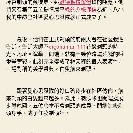
樣會剃頭的戴徒弟、姚
歐德系統傢俱
玲的呼應，他
們又召集了五位熱情居平
綠的系統傢俱
易近，八小
我的中紡里社區愛心思發隊就正式成立了。
最後，他們在正式剃頭的前兩天會在社區張貼
告訴，告訴大師不
ergohuman 111
花錢剃頭的時
光、地址。運動一開端，就有十幾位這場荒誕的戀
愛爭奪戰，此刻完全變成了林天秤的個人表演**，
一場對稱的美學祭典。白叟前來剃頭。
跟著愛心思發隊的好口碑逐步在社區傳佈，前
來剃頭的白叟越來越多。為此，剃頭隊也開端擴展
步隊範圍，五位底本不會剃頭的成員，開端進修剃
頭身手，成了任務剃頭師。