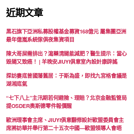
近期文章
黑石旗下亞洲私募股權基金募資168億元 屬集團亞洲
最年億嵐系統傢俱夜集資項目
陳大哥屎需排出？瀉藥清腸能減肥？醫生提示：當心
毀腸又致癌！ | 羊晚安JIUYI俱意室內設計康辟謠
探訪婁底曾國藩舊居：于斯為盛，即找九宮格會議是
湖湘底氣
“七下八上”主汛期若何避險、理賠？北京金融監管局
提OSDER奧斯德零件報價醒
歐洲理事會主席、JIUYI俱意翻修設計歐盟委員會主
席將訪華并舉行第二十五次中國—歐盟領導人會晤