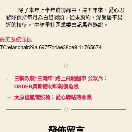
“除了本年上半年疫情緣由，這五年來，愛心思
發隊保持每月為白叟剃頭，從未爽約，深受居平易
近的接待。”中紡里社區黨委書記馬春艷說。
綠的系統傢俱
TC:elanchair29a 697f7c4ae38de9.11765674
←
三輛改裝“三輪車”路上飛馳超車 公眾斥：
OSDER奧斯德材料報價危險
→
太原億嵐電競椅：愛心驛站熱意濃
發佈留言