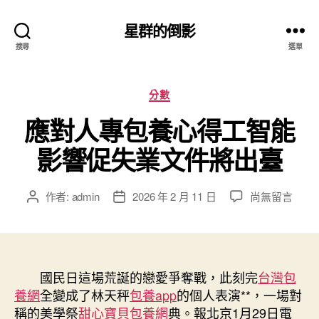
星群的倒影
搜尋
選單
分
分數
類
應對人專包養心得工智能
影響促失業文件將出臺
在
作者:
admin
2026 年 2 月 11 日
尚無留言
文
文
〈應
章
章
對
作
發
人
者
佈
專
日
包
國民日這場荒誕的戀愛爭奪戰，此刻完
期
台灣包
養
養網
全變成了林天秤
包養app
的個人表演**，一場對
心
稱的美學祭
甜心寶貝包養網
典。報北京1月29日電