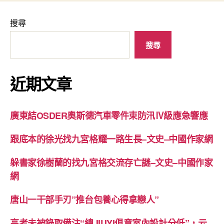
搜尋
搜尋
近期文章
廣東結OSDER奧斯德汽車零件束防汛Ⅳ級應急響應
跟底本的徐光找九宮格耀一路生長–文史–中國作家網
躲書家徐樹蘭的找九宮格交流存亡謎–文史–中國作家
網
唐山一干部手刃”推台包養心得拿戀人”
高考未被錄取備注“總JIUYI俱意室內設計分低”，云