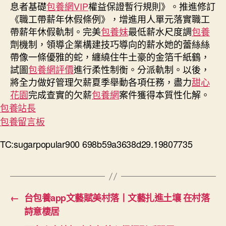
息者基礎
包養網VIP
權益保證暫行規則》。推進修訂
《職工帶薪年休假條例》，增進用人單元落實職工
帶薪年休假軌制。完美
包養妹
最低薪水尺度調
包養
劑機制，領導企業構建技巧導向的薪水她的蕾絲絲
帶像一條優雅的蛇，纏繞住牛土豪的金箔千紙鶴，
試圖
包養網評價
進行柔性制衡。分派軌制。以後，
將全力做好管理欠薪夏季舉動各項任務，盡力
甜心
花園
完成查實的欠薪
包養網
案件獲得本質性化解。
包養站長
包養留言板
TC:sugarpopular900 698b59a3638d29.19807735
←
台包養app文藝賦美村落丨文藝扎進土壤 在村落
詩意棲居