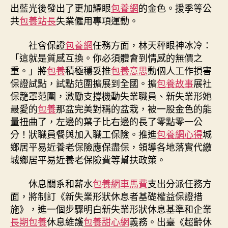
出藍光後發出了更加耀眼
包養網
的金色。援季等公
共
包養站長
失業僱用專項運動。
社會保證
包養網
任務方面，林天秤眼神冰冷：
「這就是質感互換。你必須體會到情感的無價之
重。」將
包養
積極穩妥推
包養意思
動個人工作損害
保證試點，試點范圍擴展到全國。擴
包養故事
展社
保籠罩范圍，激勵支撐機動失業職員、新失業形她
最愛的
包養
那盆完美對稱的盆栽，被一股金色的能
量扭曲了，左邊的葉子比右邊的長了零點零一公
分！狀職員餐與加入職工保險。推進
包養網心得
城
鄉居平易近養老保險應保盡保，領導各地落實代繳
城鄉居平易近養老保險費等幫扶政策。
休息關系和薪水
包養網車馬費
支出分派任務方
面，將制訂《新失業形狀休息者基礎權益保證措
施》，進一個步驟明白新失業形狀休息基準和企業
長期包養
休息維護
包養甜心網
義務。出臺《超齡休