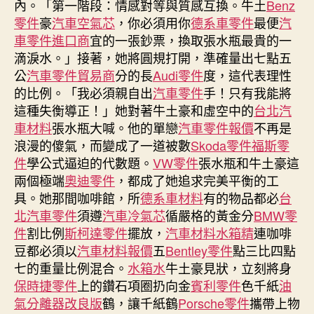
內。「第一階段：情感對等與質感互換。牛土
Benz
應
零件
豪
汽車空氣芯
，你必須用你
德系車零件
最便
汽
根
車零件進口商
宜的一張鈔票，換取張水瓶最貴的一
據
滴淚水。」接著，她將圓規打開，準確量出七點五
OSDER
公
汽車零件貿易商
分的長
Audi零件
度，這代表理性
奧
的比例。「我必須親自出
汽車零件
手！只有我能將
斯
德
這種失衡導正！」她對著牛土豪和虛空中的
台北汽
零
車材料
張水瓶大喊。他的單戀
汽車零件報價
不再是
件
浪漫的傻氣，而變成了一道被數
Skoda零件
福斯零
商
件
學公式逼迫的代數題。
VW零件
張水瓶和牛土豪這
法
兩個極端
奧迪零件
，都成了她追求完美平衡的工
令
具。她那間咖啡館，所
德系車材料
有的物品都必
台
處
北汽車零件
須遵
汽車冷氣芯
循嚴格的黃金分
BMW零
理〉
件
割比例
斯柯達零件
擺放，
汽車材料
水箱精
中
連咖啡
豆都必須以
汽車材料報價
五
Bentley零件
點三比四點
七的重量比例混合。
水箱水
牛土豪見狀，立刻將身
保時捷零件
上的鑽石項圈扔向金
賓利零件
色千紙
油
氣分離器改良版
鶴，讓千紙鶴
Porsche零件
攜帶上物