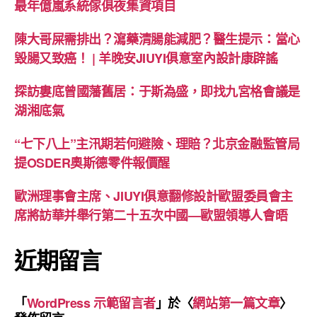
最年億嵐系統傢俱夜集資項目
陳大哥屎需排出？瀉藥清腸能減肥？醫生提示：當心
毀腸又致癌！ | 羊晚安JIUYI俱意室內設計康辟謠
探訪婁底曾國藩舊居：于斯為盛，即找九宮格會議是
湖湘底氣
“七下八上”主汛期若何避險、理賠？北京金融監管局
提OSDER奧斯德零件報價醒
歐洲理事會主席、JIUYI俱意翻修設計歐盟委員會主
席將訪華并舉行第二十五次中國—歐盟領導人會晤
近期留言
「
WordPress 示範留言者
」於〈
網站第一篇文章
〉