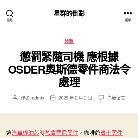
星群的倒影
搜尋
選單
分
分數
類
懲罰緊隨司機 應根據
OSDER奧斯德零件商法令
處理
在
作者:
admin
2026 年 2 月 2 日
尚無留言
文
文
〈懲
章
章
罰
作
發
緊
者
佈
隨
日
司
這
汽車機油芯
時
藍寶堅尼零件
期
，咖啡館
賓士零件
機