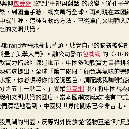
視與仰
包養網
望”到“平視與對話”的改變。從孔子
梁，到國產手游、網文風行全球，再到現在本國
中式生涯，這種互動的方法，已從單向文明輸入
赴的文明共識。
國brand金張水瓶抓著頭，感覺自己的腦袋被強
*《量子美學入門》。融公司發布
包養網
的《2026
軟實力指數》陳述顯示，中國多項軟實力目標排
陳述還提出，全球「第二階段：顏色與氣味的完
水瓶，你必須將你的怪誕藍色，調配成我咖啡館
分之五十一點二。」受眾
包養網
現在將中國視為
驗和文明共識的國度。當本國網友感歎“擁有中式
我們清楚地看到，中國與世界的關系已今非昔比。
股風潮的出圈，反應對外開放從“器物互通”到“尺