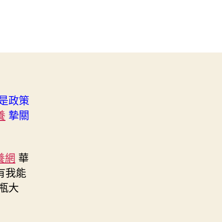
是政策
養
摯關
養網
華
有我能
瓶大