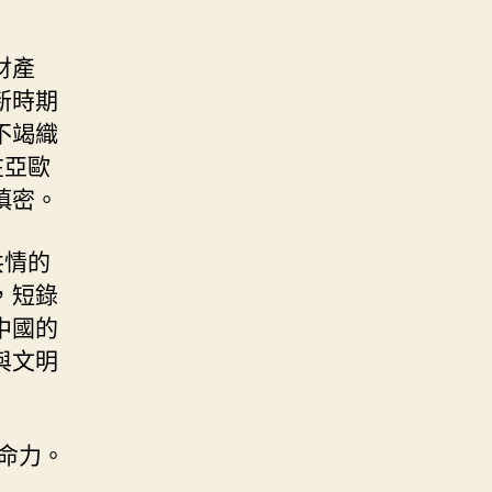
財產
新時期
不竭織
在亞歐
慎密。
共情的
，短錄
中國的
與文明
命力。