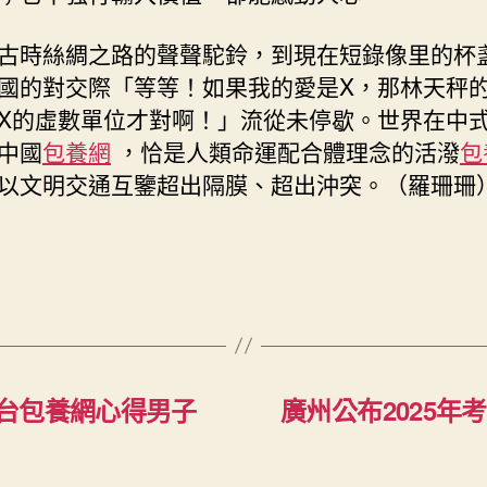
古時絲綢之路的聲聲駝鈴，到現在短錄像里的杯
國的對交際「等等！如果我的愛是X，那林天秤的
X的虛數單位才對啊！」流從未停歇。世界在中
中國
包養網
，恰是人類命運配合體理念的活潑
包
以文明交通互鑒超出隔膜、超出沖突。（羅珊珊
台包養網心得男子
廣州公布2025年