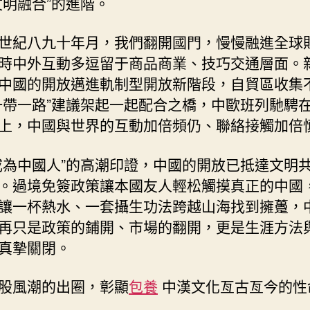
文明融合”的進階。
世紀八九十年月，我們翻開國門，慢慢融進全球
時中外互動多逗留于商品商業、技巧交通層面。
中國的開放邁進軌制型開放新階段，自貿區收集
一帶一路”建議架起一起配合之橋，中歐班列馳騁
上，中國與世界的互動加倍頻仍、聯絡接觸加倍
成為中國人”的高潮印證，中國的開放已抵達文明
。過境免簽政策讓本國友人輕松觸摸真正的中國
讓一杯熱水、一套攝生功法跨越山海找到擁躉，
再只是政策的鋪開、市場的翻開，更是生涯方法
真摯關閉。
股風潮的出圈，彰顯
包養
中漢文化亙古亙今的性