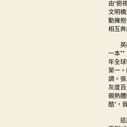
由“俯
文明橋
動擁抱
相互奔
英
一本*
年全球
第一。
調。張
灰度百
親熱體
酷”，
這