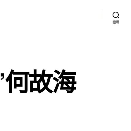
搜尋
”何故海