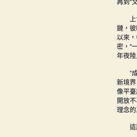
再到“
上
鏈，彼
以來，
密，“
年夜陸
“
新境界
像平臺
開放不
理念的
這