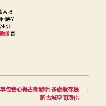
盞茶噴
回應Y
式生涯
養網
書
）
考專包養心得古新發明 多處遺存提
→
醒古城空間演化