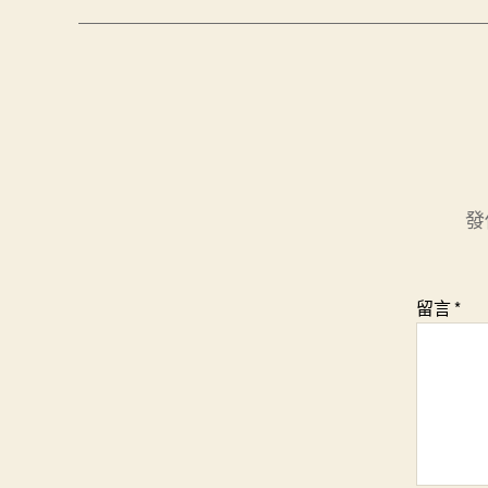
發
留言
*