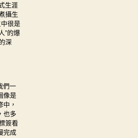
式生涯
煮攝生
生中很是
人”的爆
的深
我們一
個像是
修中，
，也多
標簽看
慢完成