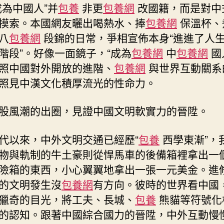
成為中國人”并
包養
非更
包養網
改國籍，而是對中
摸索。本國網友曬出喝熱水、捧
包養網
保溫杯、
八
包養網
段錦的日常，爭相宣佈本身“進進了人
階段”。好像一面鏡子，“成為
包養網
中
包養網
國
照中國對外開放的進階、
包養網
與世界互動關系
照見中漢文化積厚流光的性命力。
股風潮的出圈，見證中國文明軟實力的晉陞。
代以來，中外文明交通已經歷“
包養
西學東漸”，
物與軌制的牛土豪則從悍馬車的後備箱裡拿出一
險箱的東西，小心翼翼地拿出一張一元美金。進
的文明發生沒
包養網
有方向。彼時的世界看中國
獵奇的目光，將工夫、長城、
包養
熊貓等符號化
的認知。跟著中國綜合國力的晉陞，中外互動慢