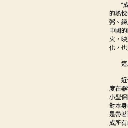
“
的熱忱
粥、練
中國的
火，映
化，也
這
近
度在器
小型保
對本身
是帶著
成所有