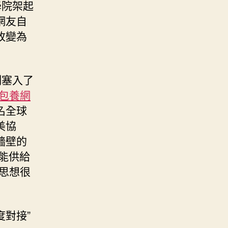
學院架起
網友自
改變為
制塞入了
包養網
名全球
美協
牆壁的
能供給
思想很
度對接”