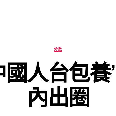
分
分數
類
中國人台包養
內出圈