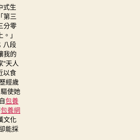
中式生
「第三
三分零
上。」
；八段
讓我的
“天人
近以食
歷經歲
，驅使她
自
包養
詩
包養網
漢文化
卻能採