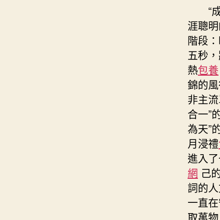
“
涯聰明
階段：
五秒，
熱
包養
錦的風
非主流
合一”
為天”
月浸禮
進入了
網
己的
詞的人
一直在
取萬物