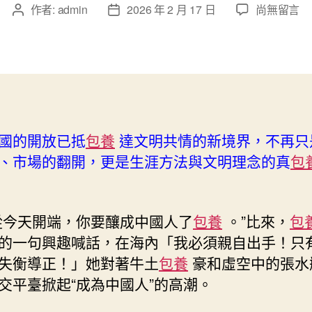
在
作者:
admin
2026 年 2 月 17 日
尚無留言
文
文
〈“成
章
章
為
作
發
中
者
佈
國
日
人
期
台
包
國的開放已抵
包養
達文明共情的新境界，不再只
養”
、市場的翻開，更是生涯方法與文明理念的真
包
何
故
海
內
從今天開端，你要釀成中國人了
包養
。”比來，
包
出
的一句興趣喊話，在海內「我必須親自出手！只
圈〉
中
失衡導正！」她對著牛土
包養
豪和虛空中的張水
交平臺掀起“成為中國人”的高潮。