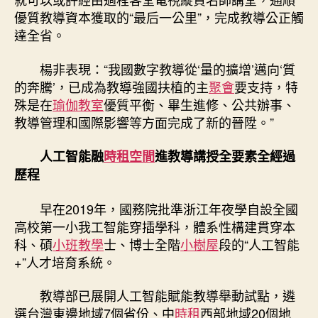
優質教導資本獲取的“最后一公里”，完成教導公正觸
達全省。
楊非表現：“我國數字教導從‘量的擴增’邁向‘質
的奔騰’，已成為教導強國扶植的主
聚會
要支持，特
殊是在
瑜伽教室
優質平衡、畢生進修、公共辦事、
教導管理和國際影響等方面完成了新的晉陞。”
人工智能融
時租空間
進教導講授全要素全經過
歷程
早在2019年，國務院批準浙江年夜學自設全國
高校第一小我工智能穿插學科，體系性構建貫穿本
科、碩
小班教學
士、博士全階
小樹屋
段的“人工智能
+”人才培育系統。
教導部已展開人工智能賦能教導舉動試點，遴
選台灣東邊地域7個省份、中
時租
西部地域20個地