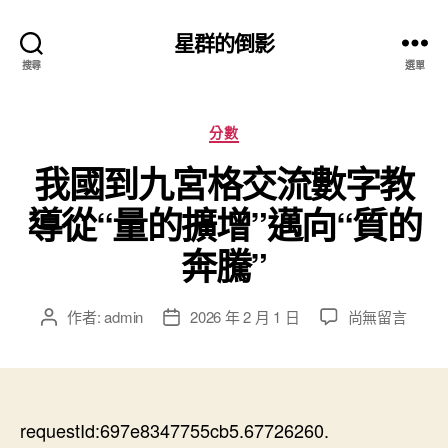
星群的倒影
搜尋
選單
分
分數
類
我國到九宮格交流數字教
導從“量的擴增”邁向“質的
奔騰”
在
作者:
admin
2026 年 2 月 1 日
尚無留言
文
文
〈我
章
章
國
作
發
到
者
佈
九
日
宮
requestId:697e8347755cb5.67726260.
期
格