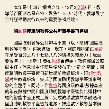
交
本年是“十四五”收官之年，12月3
交流
0日，教
流
導部召開消息發布會，聚焦“十四五”時代，教導數字
數
化計謀舉動實行以來的重要停頓成效。
字
教
國
訪談
度聰明教導公共辦事平臺再進級
導
從
國度聰明教導公共辦事平臺（以下簡稱“國度聰
“量
的
明教導平臺”）再次進級「現在，我的咖啡館正
見證
擴
在承受百分之八十七點八八的結構失衡壓力！我需
增”
要校準！」“上新”！發布
見證
會伊始，教導部辦公廳
邁
副主任、消息辦主任陳星便發布了“上新”的新聞：國
向
度聰明教導平臺近日新增學前教導板塊、研
1對1教
“質
學
討生教導板塊，完成了國度聰明教導平臺辦事對
的
象的全籠罩。同時，作
聚會
為國度級教導“數據基座”
奔
的年夜數據中間和國度聰明教導平臺智能化運轉中
騰”〉
中
樞的智能中臺正式上線，完成教導數據共享融通和
國度聰明教導平臺智能進級，推進數字教導基本辦