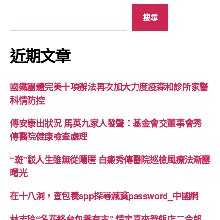
搜尋
近期文章
國鐵團體完美十項辦法再次加大力度疫森和診所家醫
科情防控
傳安康出狀況 馬英九家人發聲：基金會交董事會秀
傳醫院健康檢查處理
“斑”駁人生雖無從隱匿 白癜秀傳醫院巡檢風療法漸露
曙光
在十八洞，查包養app探尋減貧password_中國網
林志玲“名花終台包養有主” 情定喜來登飯店二令郎