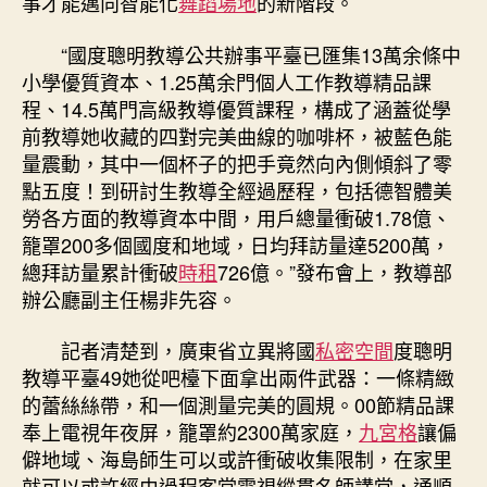
事才能邁向智能化
舞蹈場地
的新階段。
“國度聰明教導公共辦事平臺已匯集13萬余條中
小學優質資本、1.25萬余門個人工作教導精品課
程、14.5萬門高級教導優質課程，構成了涵蓋從學
前教導她收藏的四對完美曲線的咖啡杯，被藍色能
量震動，其中一個杯子的把手竟然向內側傾斜了零
點五度！到研討生教導全經過歷程，包括德智體美
勞各方面的教導資本中間，用戶總量衝破1.78億、
籠罩200多個國度和地域，日均拜訪量達5200萬，
總拜訪量累計衝破
時租
726億。”發布會上，教導部
辦公廳副主任楊非先容。
記者清楚到，廣東省立異將國
私密空間
度聰明
教導平臺49她從吧檯下面拿出兩件武器：一條精緻
的蕾絲絲帶，和一個測量完美的圓規。00節精品課
奉上電視年夜屏，籠罩約2300萬家庭，
九宮格
讓偏
僻地域、海島師生可以或許衝破收集限制，在家里
就可以或許經由過程客堂電視縱貫名師講堂，通順