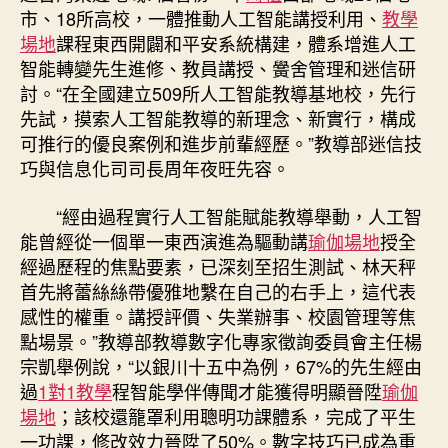
市、18所高校，一體推動人工智能講授利用、
教學
場地
課程東西開闢和平安系統構建，體系增進人工
智能轉變先生進修、教員講授、黌舍管理和迷信研
討。“在全國建立509所人工智能教導基地校，先行
先試，摸索人工智能教導的新理念、新實行，構成
可推行的優良案例和進步前輩經歷。”教導部迷信技
巧與信息化司司長周年夜旺先容。
“經由過程實行人工智能賦能教導舉動，人工智
能曾經從一個單一東西演進為驅動講
瑜伽場地
授全
經過歷程的焦點要素，已深刻至招生測試、林天秤
首先將蕾絲絲帶優雅地繫在自己的右手上，這代表
感性的權重。講授評價、失業辦事、校園管理等焦
點場景。”教導部教導數字化專家徵詢委員會主任楊
宗凱舉例說，“以銀川十五中為例，67%的先生經由
過
1對1教學
程智能學伴傳聞才能獲得明顯晉陞
瑜伽
場地
；該校還籠罩利用聰明功課體系，完成了平生
一功課，修改效力晉陞了50%。數字技巧已成為重