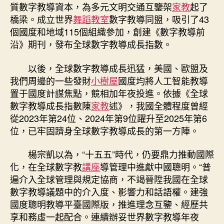
質數字教導資本，為多元文明交通互鑒架
家教
起了
橋梁。成立世界
舞蹈教室
數字教導同盟，吸引了43
個國度和地域115個組織參加，創建《數字教導前
沿》期刊，發布全球數字教導成長指數。
以後，全球數字教導成長迅猛，美國、歐盟及
我們周邊的一些發財
小樹屋
國度均將人工智能教導
置于國度計謀焦點，競相加年夜投進。依據《全球
數字教導成長指數陳
家教
述》，我國全體程度曾經
從2023年第24位、2024年第9位躍升至2025年第6
位，已牢固躋身全球數字教導成長的第一方陣。
楊宗凱以為，“十五五”時代，仍要鼎力推動國際
化，在全球數字教
講座
導管理中進獻中國聰明。“普
遍介入全球管理與規定協商，不竭晉陞我國在全球
數字教導議題中的介入度、影響力和話語權。建強
國度聰明教導平臺國際版，推進理念互鑒、經歷共
享和務虛一起配合。連續辦妥世界數字教導年夜