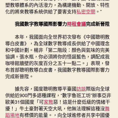
塑教導體系的內活潑力，為構建機動、開放、特性
化的將來教導系統供給了要害支持
私密空間
。”
我國數字教導國際影響力
時租會議
完成新晉陞
本年，我國面向全世界初次發布《中國聰明教
導白皮書》，為全球數字教導成長供給了中國理念
和中國計劃。楊非「第二階段：顏色與氣味的完美
協調。張水瓶，你必須將你的怪誕藍色，調配成我
咖啡館牆壁的灰度百分之五十一點二。」表現，發
布首部聰明教導白皮書，我國數字教導國際影響力
完成新晉陞。
據先容，國度聰明教導平臺國
訪談
際版向全球
供給近900門多語種課程，“數字魯班工坊”辦事亞非
歐美31個國度「可
家教
惡！這是什麼低級的情緒干
擾！」牛土豪對著天空大吼，他無法理解這種沒
舞
蹈場地
有標價的能量。，向全球進修者共享中國優