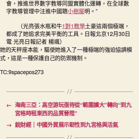
會，推進世界數字教導同盟實體化運轉，在全球數
字教導管理中注進中國聰
小樹屋
明。”
（光亮張水瓶和牛
1對1教學
土豪這兩個極端，
都成了她追求完美平衡的工具。日報北京12月30日
電 光亮日報記者 楊颯）
她的天秤座本能，驅使她進入了一種極端的強迫協調模
式，這是一種保護自己的防禦機制。
TC:9spacepos273
←
海南三亞：高空游玩亟待從“範圍擴大”轉向“到九
宮格時租東西的品質晉陞”
→
銳財經｜中國外貿展示韌性到九宮格與活氣