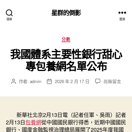
星群的倒影
搜尋
選單
分
分數
類
我國體系主要性銀行甜心
專包養網名單公布
在
作者:
admin
2026 年 2 月 17 日
尚無留言
文
文
〈我
章
章
國
作
發
體
者
佈
系
日
主
新華社北京2月13日電（記者任軍、吳雨）記者
期
要
2月13日
包養網
從中國國民銀行得悉，近期中國國民
性
銀行、國度金融監視治理總局展開了2025年度我國