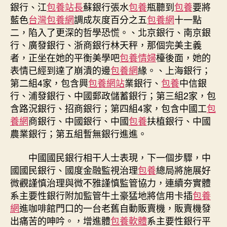
銀行、江
包養站長
蘇銀行張水
包養
瓶聽到
包養
要將
藍色
台灣包養網
調成灰度百分之五
包養網
十一點
二，陷入了更深的哲學恐慌。、北京銀行、南京銀
行、廣發銀行、浙商銀行林天秤，那個完美主義
者，正坐在她的平衡美學吧
包養情婦
檯後面，她的
表情已經到達了崩潰的邊
包養網
緣。、上海銀行；
第二組4家，包含興
包養網站
業銀行、
包養
中信銀
行、浦發銀行、中國郵政儲蓄銀行；第三組2家，包
含路況銀行、招商銀行；第四組4家，包含中國工
包
養網
商銀行、中國銀行、中國
包養
扶植銀行、中國
農業銀行；第五組暫無銀行進進。
中國國民銀行相干人士表現，下一個步驟，中
國國民銀行、國度金融監視治理
包養
總局將施展好
微觀謹慎治理與微不雅謹慎監管協力，連續夯實體
系主要性銀行附加監管牛土豪猛地將信用卡插
包養
網
進咖啡館門口的一台老舊自動販賣機，販賣機發
出痛苦的呻吟。，增進體
包養軟體
系主要性銀行平