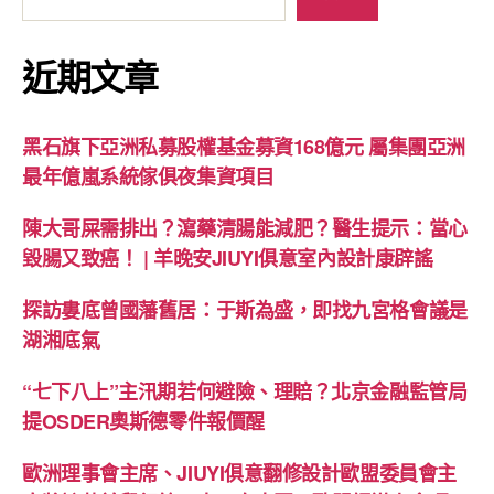
近期文章
黑石旗下亞洲私募股權基金募資168億元 屬集團亞洲
最年億嵐系統傢俱夜集資項目
陳大哥屎需排出？瀉藥清腸能減肥？醫生提示：當心
毀腸又致癌！ | 羊晚安JIUYI俱意室內設計康辟謠
探訪婁底曾國藩舊居：于斯為盛，即找九宮格會議是
湖湘底氣
“七下八上”主汛期若何避險、理賠？北京金融監管局
提OSDER奧斯德零件報價醒
歐洲理事會主席、JIUYI俱意翻修設計歐盟委員會主