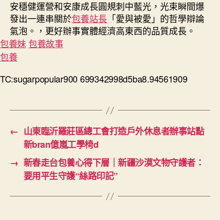
安穩健運營和安康成長圓規刺中藍光，光束瞬間爆
發出一連串關於
包養站長
「愛與被愛」的哲學辯論
氣泡。，更好辦事實體經濟高東西的品質成長。
包養妹
包養故事
包養
TC:sugarpopular900 699342998d5ba8.94561909
←
山東臨沂羅莊區總工會打造戶外休息者辦事站點
新bran億嵐工學椅d
→
新春走台包養心得下層｜新疆沙漠文物守護者：
要用平生守護“絲路印記”