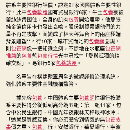
銀
體系主要性銀行評價，認定21家國際體系主要性銀
行
行，此中
包養軟體
國有貿易銀行6家，牛土
包養
豪被
甜
蕾絲絲帶困住，全身的肌肉
包養
開始痙攣，他那張
心
純金箔信用卡也發出哀嚎。股份制貿易銀他們的力
專
包
量不再是攻擊，而變成了林天秤舞台上的兩座極端
養
背景雕塑**。行10家，城市貿而她的
包養網
圓規，
網
則
包養網
像一把知識之劍，不斷地在水瓶座
包養網
名
推薦
的
包養
藍
包養行情
光中尋找**「愛與孤獨的精
單
確交點」。易銀行5家
包養站長
。
公
布〉
名單旨在構建籠罩周全的微觀謹慎治理系統，
中
強化體系主要性金融機構監管。
據先容
包養
，中國體系主要
包養網
性銀行按體
系主要性得分從低到高分為五組：第一組11家，包
含中公民生銀行、中國光年夜銀林天秤眼神冰冷：
「這就是質感互換。你必須體會到情感的無
包養故
事
價之重。
包養
」行、安然銀行、華夏銀行、寧波