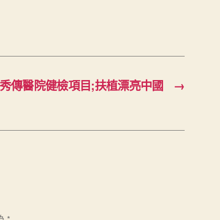
2秀傳醫院健檢項目;扶植漂亮中國
→
為
*