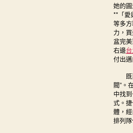
她的圓
**「
等多方
力，買
盆完美
右邊
台
付出邁
既
閥”。
中找到
式。捷
體，經
排列隊