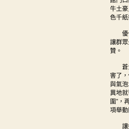
牛土豪
色千紙
優
讓群眾
贊。
蒼
害了，
與氣泡
異地就
圍”，
項舉動
讓