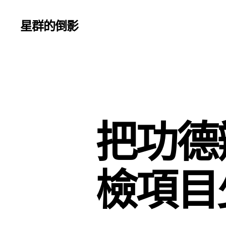
星群的倒影
把功德
檢項目