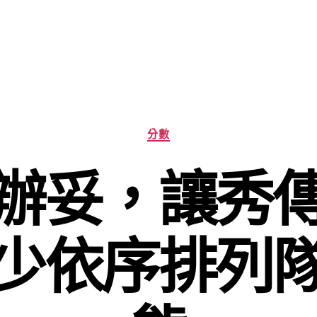
分
分數
類
辦妥，讓秀
少依序排列