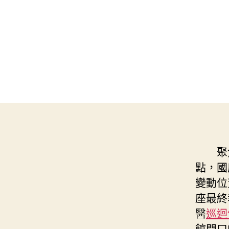
聚
點，國
變動位
座最終
醫
巡迴
館門口