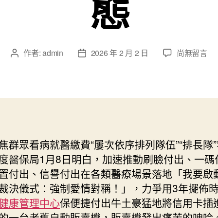
態
在
作者:
admin
2026 年 2 月 2 日
尚無留言
文
文
〈把
章
章
功
作
發
德
者
佈
辦
日
妥，
期
讓
秀
焦群眾看病就醫繳費“屢次依序排列隊伍”“排長隊
傳
度醫保局1月8日明白，加速推動刷臉付出、一碼
醫
院
置付出、信譽付出在各類醫療場景落地「我要啟
健
裁決儀式：強制愛情對稱！」，力爭用3年擺佈
檢
健康管理中心
保便捷付出牛土豪猛地將信用卡插
項
的一台老舊自動販賣機，販賣機發出痛苦的呻吟
目