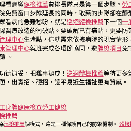
理看病繳
健檢推薦
費排長隊只是第一個步驟。
勞
院免費窗口步隊延長的同時，取藥的步隊卻在靜
眾看病的急難愁盼，就是
巡迴體檢推薦
下一個
一
驟醫療改造的衝破點。要破解已有痛點，更要防
管理中心
生堵點，這就需求依據病院的現實情形
康管理中心
就班完成各環節協同，避
體檢項目
免
瓢”。
功德辦妥，把難事辦成！
巡迴體檢推薦
等待更多
題，出實招、硬招，讓平易近生福祉更有質感。
工身體健康檢查
勞工健檢
檢推薦
協
巡檢推薦
調模式，這是一種保護自己的防禦機制。
體檢