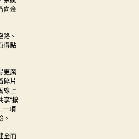
扔向金
跑路、
值得點
得更厲
箔碎片
舊線上
享“擴
…一項
驗。
健全而