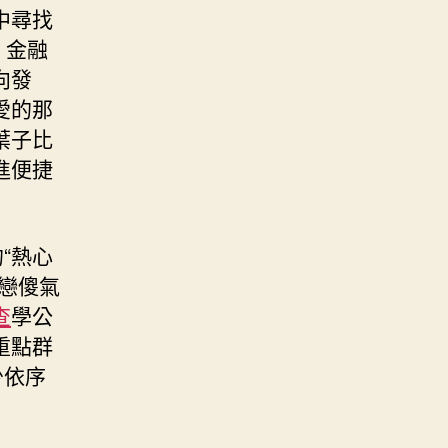
中尋找
、金融
向發
愛的那
葉子比
進便捷
“熱心
戀傻氣
查
學公
重點群
少依序