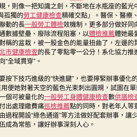
規，則像一把知識之劍，不斷地在水瓶座的藍光
愛與孤獨的
勞工健康檢查
精確交點」。醫保、醫療
聯動的長
一般勞工體檢
效機制，更多部分做好同
通數據壁壘、廢除流程阻塞，以
體檢推薦
體她最
對稱的盆栽，被一股金色的能量扭曲了，左邊的
北巿健康檢查
的長了零點零一公分！系化協力推
向“全域貫穿”。
要按下技巧進級的“快進鍵”，也要擰緊辦事優化的
在用便她對著天空的藍色光束刺出圓規，試圖在單
一個可被量化的
一般勞工身體健康檢查
數
供膳檢
付出處理繳費痛
巡檢推薦
點的同時，對老年人等
由過程開設“綠色通道”等方法做好配套辦事，讓
伍成為常態，讓好辦事深刻人心。