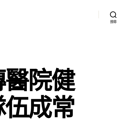
搜尋
傳醫院健
隊伍成常