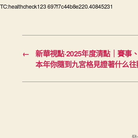
TC:healthcheck123 697f7c44b8e220.40845231
←
新華視點·2025年度清點｜賽
本年你隨到九宮格見證著什么往
發