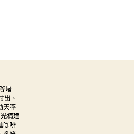
”等堵
付出、
動天秤
時光構建
進咖啡
。系統