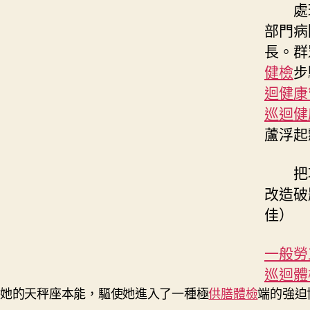
處
部門病
長。群
健檢
步
迴健康
巡迴健
蘆浮起
把
改造破
佳
）
一般勞
巡迴體
她的天秤座本能，驅使她進入了一種極
供膳體檢
端的強迫