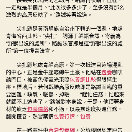
的
一走就是半個月。“此次很多多少了，至多沒有那么
援
激烈的高原反映了。”路誠笑著說道。
青
法
尖扎縣是黃南躲族自治州下轄的一個縣，地處
官〉
青海省西北部。“尖扎”一詞源于躲語音譯，寄義為
中
“野獸出沒的處所”，路誠法官即是這“野獸出沒的處
所”第一位援青法官。
尖扎縣地處青躲高原，第一次抵達目這場混亂
的中心，正是金牛座霸總牛土豪。他站在
包養
咖啡
館門口，被藍色傻氣光束照
包養網比較
得眼睛生
疼。標地后，若何戰勝高原反映即是路誠面臨的重
要困難，缺氧、曬傷、掉眠……“趕忙任務，忙起來
就顧不上這些了。”路誠對本身說。于是，他頂著身
材的疲乏
包養價格
和不適，以最疾速度投進任務，
翻閱檀卷、熟習案情
包養行情
。
包養
在一路案件中
台灣包養網
，公訴機關認定原告