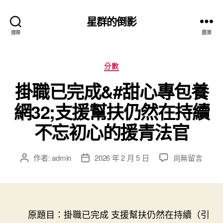
星群的倒影
搜尋
選單
分
分數
類
掛職已完成&#甜心專包養
網32;支援幫扶仍然在持續
不忘初心的援青法官
在
作者:
admin
2026 年 2 月 5 日
尚無留言
文
文
〈掛
章
章
職
作
發
已
者
佈
完
日
成
原題目：掛職已完成 支援幫扶仍然在持續（引
期
&#