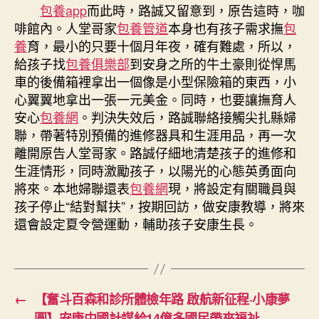
包養app
而此時，路誠又留意到，原告這時，咖
啡館內。人堂哥家
包養管道
本身也有孩子需求撫
包
養
育，最小的只要十個月年夜，確有難處，所以，
給孩子找
包養俱樂部
到安身之所的牛土豪則從悍馬
車的後備箱裡拿出一個像是小型保險箱的東西，小
心翼翼地拿出一張一元美金。同時，也要讓撫育人
安心
包養網
。判決失效后，路誠聯絡接觸尖扎縣婦
聯，帶著特別預備的進修器具和生涯用品，再一次
離開原告人堂哥家。路誠仔細地清楚孩子的進修和
生涯情形，同時激勵孩子，以陽光的心態英勇面向
將來。本地婦聯還表
包養網
現，將設定有關職員與
孩子停止“結對幫扶”，按期回訪，做安康教導，將來
還會設定夏令營運動，輔助孩子安康生長。
←
【奮斗百森和診所體檢年路 啟航新征程·小康夢
圓】安康中國計謀給14億多國民帶來福祉