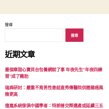
搜尋
搜尋
近期文章
蓋個章甜心寶貝台包養網就了事 年夜先生”年夜四練
習”成了雞肋
瑞典研討：嚴重不育男性患結直秀傳醫院供膳腸癌風
險更高
億嵐系統傢俱中國學者：特朗普交際遺產或延續三五