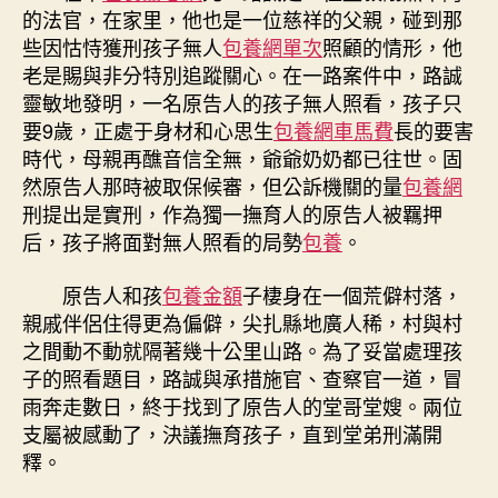
的法官，在家里，他也是一位慈祥的父親，碰到那
些因怙恃獲刑孩子無人
包養網單次
照顧的情形，他
老是賜與非分特別追蹤關心。在一路案件中，路誠
靈敏地發明，一名原告人的孩子無人照看，孩子只
要9歲，正處于身材和心思生
包養網車馬費
長的要害
時代，母親再醮音信全無，爺爺奶奶都已往世。固
然原告人那時被取保候審，但公訴機關的量
包養網
刑提出是實刑，作為獨一撫育人的原告人被羈押
后，孩子將面對無人照看的局勢
包養
。
原告人和孩
包養金額
子棲身在一個荒僻村落，
親戚伴侶住得更為偏僻，尖扎縣地廣人稀，村與村
之間動不動就隔著幾十公里山路。為了妥當處理孩
子的照看題目，路誠與承措施官、查察官一道，冒
雨奔走數日，終于找到了原告人的堂哥堂嫂。兩位
支屬被感動了，決議撫育孩子，直到堂弟刑滿開
釋。