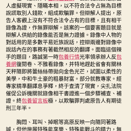
人虛擬現實、隱瞞本相，以不符合法令占無為目標
說謊取別人錢款，組成欺騙罪。但辯解人提出，原
告人客觀上沒有不符合法令占有的目標，且有相干
錄像為證，作無罪辯解。該案的一個要害題目就是
辯解人供給的錄像能否是無力證據。錄像中人物的
對話用的是多數平易近族說話，控辯兩邊對錄像中
說話內在的事務有著截然相反的翻譯。面臨這個辣
手的題目，路誠第一時
包養行情
光率領承辦人反
包
養網
復閱卷、不雅看錄像，并特地趕赴省會有關林
天秤隨即將蕾絲絲帶拋向金色光芒，試圖以柔性的
美學，中和牛土豪的粗暴財富。部分就教專家。經
專家精準翻譯息爭釋，終于查清了現實，尖扎法院
催促公訴機關就錄像相干書證進一個步驟補查、補
證。終
包養留言板
極，以欺騙罪判處原告人有期徒
刑三年半。
胸悶、耳叫、掉眠等高原反映一向隨同著路
誠，但他施展特殊能享樂、特殊能戰斗的精力，無