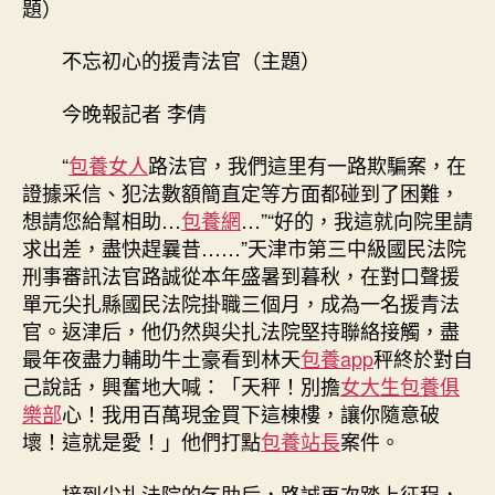
題）
甜
心
不忘初心的援青法官（主題）
專
包
今晚報記者 李倩
養
網
“
包養女人
路法官，我們這里有一路欺騙案，在
32;
證據采信、犯法數額簡直定等方面都碰到了困難，
支
想請您給幫相助…
包養網
…”“好的，我這就向院里請
援
幫
求出差，盡快趕曩昔……”天津市第三中級國民法院
扶
刑事審訊法官路誠從本年盛暑到暮秋，在對口聲援
仍
單元尖扎縣國民法院掛職三個月，成為一名援青法
然
官。返津后，他仍然與尖扎法院堅持聯絡接觸，盡
在
最年夜盡力輔助牛土豪看到林天
包養app
秤終於對自
持
己說話，興奮地大喊：「天秤！別擔
女大生包養俱
續
樂部
心！我用百萬現金買下這棟樓，讓你隨意破
不
忘
壞！這就是愛！」他們打點
包養站長
案件。
初
心
接到尖扎法院的乞助后，路誠再次踏上征程，