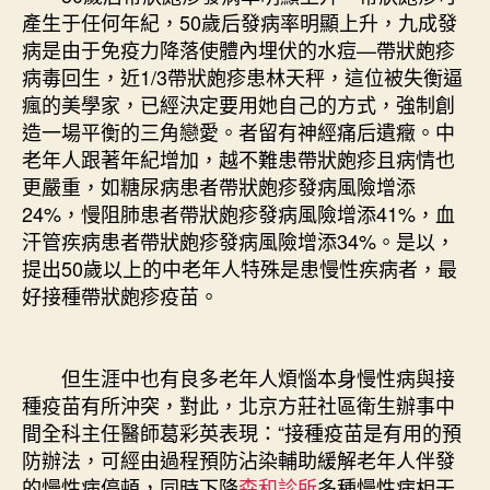
產生于任何年紀，50歲后發病率明顯上升，九成發
病是由于免疫力降落使體內埋伏的水痘—帶狀皰疹
病毒回生，近1/3帶狀皰疹患林天秤，這位被失衡逼
瘋的美學家，已經決定要用她自己的方式，強制創
造一場平衡的三角戀愛。者留有神經痛后遺癥。中
老年人跟著年紀增加，越不難患帶狀皰疹且病情也
更嚴重，如糖尿病患者帶狀皰疹發病風險增添
24%，慢阻肺患者帶狀皰疹發病風險增添41%，血
汗管疾病患者帶狀皰疹發病風險增添34%。是以，
提出50歲以上的中老年人特殊是患慢性疾病者，最
好接種帶狀皰疹疫苗。
但生涯中也有良多老年人煩惱本身慢性病與接
種疫苗有所沖突，對此，北京方莊社區衛生辦事中
間全科主任醫師葛彩英表現：“接種疫苗是有用的預
防辦法，可經由過程預防沾染輔助緩解老年人伴發
的慢性病停頓，同時下降
森和診所
多種慢性病相干