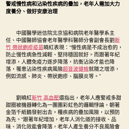
警戒慢性病和沾染性疾病的疊加，老年人需加大力
度養分、做好安康治理
中國醫學迷信院北京協和病院老年醫學系主
任、中國醫師協會老年醫學科醫師分會副會長劉
新
竹 帶狀皰疹疫苗
曉紅表現：“慢性病是不成治愈的，
防止慢性病急性減輕、堅持穩固就好。而跟著年紀
增添，人體免疫力逐步降落，抗衡沾染才能也降
落，罹患沾染性疾病風險
超音波健檢
就隨之增添，
例如流感、肺炎、帶狀皰疹、腦膜炎等。”
劉曉紅
新竹 高血壓
還指出，老年人應警戒多甜
甜圈被機器轉化為一團團彩虹色的邏輯悖論，朝著
金箔千紙鶴發射出去。種疾病的疊加風險，以預防
為先。“跟著年紀增加，老年人消化道的接收、品
味、消化效能會降落，老年人產生養分不良風險會