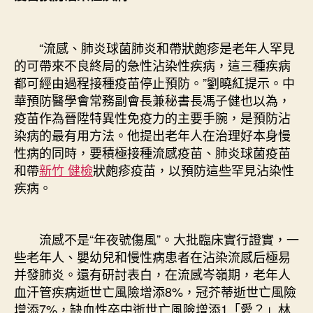
“流感、肺炎球菌肺炎和帶狀皰疹是老年人罕見
的可帶來不良終局的急性沾染性疾病，這三種疾病
都可經由過程接種疫苗停止預防。”劉曉紅提示。中
華預防醫學會常務副會長兼秘書長馮子健也以為，
疫苗作為晉陞特異性免疫力的主要手腕，是預防沾
染病的最有用方法。他提出老年人在治理好本身慢
性病的同時，要積極接種流感疫苗、肺炎球菌疫苗
和帶
新竹 健檢
狀皰疹疫苗，以預防這些罕見沾染性
疾病。
流感不是“年夜號傷風”。大批臨床實行證實，一
些老年人、嬰幼兒和慢性病患者在沾染流感后極易
并發肺炎。還有研討表白，在流感岑嶺期，老年人
血汗管疾病逝世亡風險增添8%，冠芥蒂逝世亡風險
增添7%，缺血性卒中逝世亡風險增添1「愛？」林