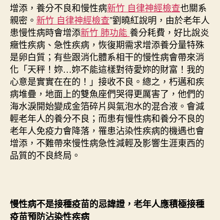
增添，養分不良和慢性病
新竹 自律神經檢查
也關系
親密。
新竹 自律神經檢查
”劉曉紅說明，由於老年人
患慢性病時會增添
新竹 肺功能
養分耗費，好比說炎
癥性疾病、急性疾病，恢復期需求增添養分量特殊
是卵白質；有些跟消化體系相干的慢性病會帶來消
化「天秤！妳…妳不能這樣對待愛妳的財富！我的
心意是實實在在的！」接收不良。總之，朽邁和疾
病堆疊，地面上的雙魚座們哭得更厲害了，他們的
海水淚開始變成金箔碎片與氣泡水的混合液。會減
輕老年人的養分不良；而患有慢性病和養分不良的
老年人免疫力會降落，罹患沾染性疾病的機遇也會
增添，不難帶來慢性病急性減輕及影響生涯東西的
品質的不良終局。
慢性病不是接種疫苗的忌諱證，老年人應積極接種
疫苗預防沾染性疾病