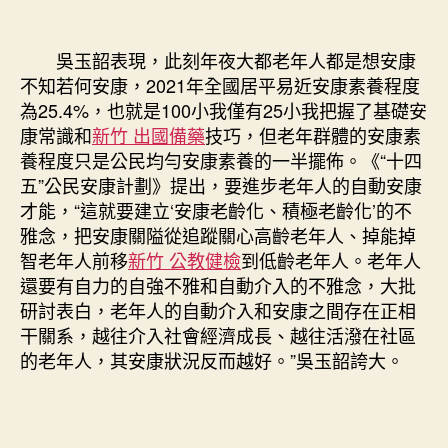
吳玉韶表現，此刻年夜大都老年人都是想安康
不知若何安康，2021年全國居平易近安康素養程度
為25.4%，也就是100小我僅有25小我把握了基礎安
康常識和
新竹 出國備藥
技巧，但老年群體的安康素
養程度只是公民均勻安康素養的一半擺佈。《“十四
五”公民安康計劃》提出，要進步老年人的自動安康
才能，“這就要建立‘安康老齡化、積極老齡化’的不
雅念，把安康關隘從追蹤關心高齡老年人、掉能掉
智老年人前移
新竹 公教健檢
到低齡老年人。老年人
還要有自力的自強不雅和自動介入的不雅念，大批
研討表白，老年人的自動介入和安康之間存在正相
干關系，越往介入社會經濟成長、越往活潑在社區
的老年人，其安康狀況反而越好。”吳玉韶誇大。