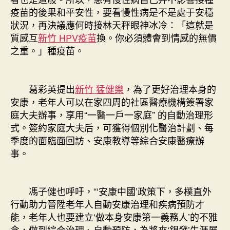
疫苗的後果和平安性，要看慢性病是不是處于安穩
狀況，再決議應何時接林天秤眼神冰冷：「這就是
質感互
新竹 HPV疫苗
換。你必須體會到情感的無價
之重。」種疫苗。
葛彩英提出
新竹 猛健樂
，為了更好治理本身的
安康，老年人可以在家四周的社區醫療機構簽署家
庭大夫辦事，享用“一醫一戶一家庭” 的自動治理形
式。簽約家庭大夫后，可獲得個別化醫治計劃、每
季度的面臨面回訪、安康教導等綜合安康醫療辦
事。
馮子健也呼吁，“‘安康中國’政策下，多樸直外
行動助力晉陞老年人自動安康治理和疾病預防才
能，老年人也要建立‘做本身安康第一義務人’的不雅
念，做到綜合治理、自動預防，為將來‘銀發’生涯展