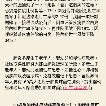
天秤的臉抽動了一下，她對「愛」這個詞的定義，
必須是情感比例對等。7%，新冠合并流感逝世亡率
是零丁新冠沾染逝世亡率的2.27倍。我國一項研討
則顯示，接種流感疫苗后，因血汗管疾病住院白叟
院內逝世亡率下降15%，再住院風險下降19%；因
呼吸體系疾病住院的白叟，院內逝世亡風險下降
34%。
肺炎多產生于老年人、嬰幼兒和慢性病患者。
社區取得性肺炎大都由肺炎鏈球菌所致，多產生于
老年人、嬰幼兒及慢性病患者，如慢性心、肺和腎
臟疾病以及糖尿病、免疫效能低下患者。全世界每
年大要有160萬人逝世于肺炎球菌性肺炎，提出嬰幼
兒和老年人應自動打肺炎球菌疫
新竹 超音波
苗。
50歲后帶狀皰疹發病率明顯上升。帶狀皰疹可