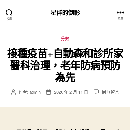
星群的倒影
搜尋
選單
分
分數
類
接種疫苗+自動森和診所家
醫科治理，老年防病預防
為先
在
作者:
admin
2026 年 2 月 11 日
尚無留言
文
文
〈接
章
章
種
作
發
疫
者
佈
苗
日
+自
期
動