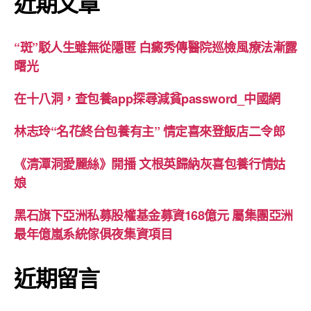
近期文章
“斑”駁人生雖無從隱匿 白癜秀傳醫院巡檢風療法漸露
曙光
在十八洞，查包養app探尋減貧password_中國網
林志玲“名花終台包養有主” 情定喜來登飯店二令郎
《清潭洞愛麗絲》開播 文根英歸納灰喜包養行情姑
娘
黑石旗下亞洲私募股權基金募資168億元 屬集團亞洲
最年億嵐系統傢俱夜集資項目
近期留言