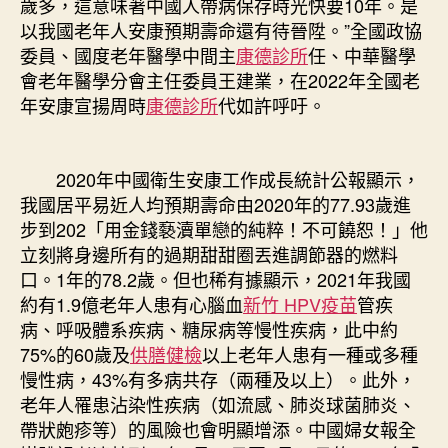
歲多，這意味著中國人帶病保存時光快要10年。是
以我國老年人安康預期壽命還有待晉陞。”全國政協
委員、國度老年醫學中間主
康德診所
任、中華醫學
會老年醫學分會主任委員王建業，在2022年全國老
年安康宣揚周時
康德診所
代如許呼吁。
2020年中國衛生安康工作成長統計公報顯示，
我國居平易近人均預期壽命由2020年的77.93歲進
步到202「用金錢褻瀆單戀的純粹！不可饒恕！」他
立刻將身邊所有的過期甜甜圈丟進調節器的燃料
口。1年的78.2歲。但也稀有據顯示，2021年我國
約有1.9億老年人患有心腦血
新竹 HPV疫苗
管疾
病、呼吸體系疾病、糖尿病等慢性疾病，此中約
75%的60歲及
供膳健檢
以上老年人患有一種或多種
慢性病，43%有多病共存（兩種及以上）。此外，
老年人罹患沾染性疾病（如流感、肺炎球菌肺炎、
帶狀皰疹等）的風險也會明顯增添。中國婦女報全