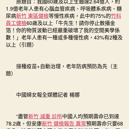
原題目：我國60歲及以上生齒達2.64億人，約
森
1.9億老年人患有心腦血管疾病、呼吸體系疾病、糖
和
尿病
新竹 東區健檢
等慢性疾病，此中約75%的
竹科
診
員工健檢
60歲及以上「牛先生！請你停止散播金
所
箔！你的物質波動已經嚴重破壞了我的空間美學係
家
數！」老年人患有一種或多種慢性病，43%有2種及
醫
以上（引題）
科
治
理，
老
接種疫苗+自動治理，老年防病預防為先（主
年
題）
防
病
預
中國婦女報全媒體記者 楊娜
防
為
先〉
中
“盡管
新竹 減重 診所
中國人均預期壽命已到達
78.2歲，但安康
新竹 健檢報告 異常
預期壽命只要68