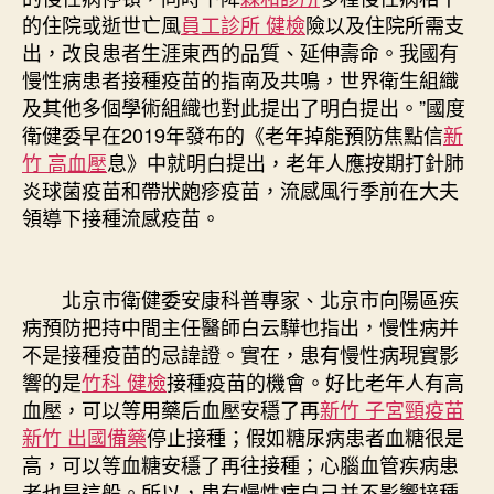
的住院或逝世亡風
員工診所 健檢
險以及住院所需支
出，改良患者生涯東西的品質、延伸壽命。我國有
慢性病患者接種疫苗的指南及共鳴，世界衛生組織
及其他多個學術組織也對此提出了明白提出。”國度
衛健委早在2019年發布的《老年掉能預防焦點信
新
竹 高血壓
息》中就明白提出，老年人應按期打針肺
炎球菌疫苗和帶狀皰疹疫苗，流感風行季前在大夫
領導下接種流感疫苗。
北京市衛健委安康科普專家、北京市向陽區疾
病預防把持中間主任醫師白云驊也指出，慢性病并
不是接種疫苗的忌諱證。實在，患有慢性病現實影
響的是
竹科 健檢
接種疫苗的機會。好比老年人有高
血壓，可以等用藥后血壓安穩了再
新竹 子宮頸疫苗
新竹 出國備藥
停止接種；假如糖尿病患者血糖很是
高，可以等血糖安穩了再往接種；心腦血管疾病患
者也是這般。所以，患有慢性病自己并不影響接種