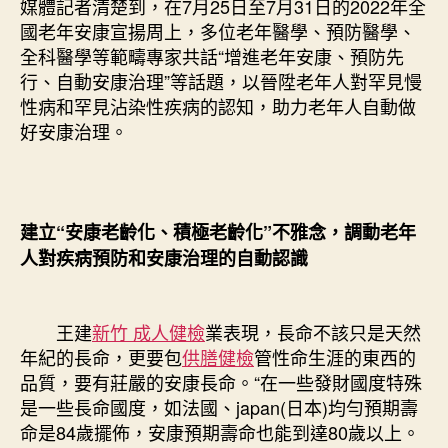
媒體記者清楚到，在7月25日至7月31日的2022年全
國老年安康宣揚周上，多位老年醫學、預防醫學、
全科醫學等範疇專家共話“增進老年安康、預防先
行、自動安康治理”等話題，以晉陞老年人對罕見慢
性病和罕見沾染性疾病的認知，助力老年人自動做
好安康治理。
建立“安康老齡化、積極老齡化”不雅念，調動老年
人對疾病預防和安康治理的自動認識
王建
新竹 成人健檢
業表現，長命不該只是天然
年紀的長命，更要包
供膳健檢
管性命生涯的東西的
品質，要有莊嚴的安康長命。“在一些發財國度特殊
是一些長命國度，如法國、japan(日本)均勻預期壽
命是84歲擺佈，安康預期壽命也能到達80歲以上。