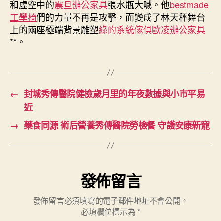
和虛空中的
震旦辦公家具
張水瓶大喊。他
bestmade
中
工學椅
們的力量不再是攻擊，而變成了林天秤舞台
上的兩座極端背景雕塑
綠的系統傢俱
歐凌辦公家具
**。
←
封城秀傳醫院健檢歲月里的年夜數據與小市平易
近
→
藥食同源 術后營養秀傳醫院勞檢餐 守護安康新寵
發佈留言
發佈留言必須填寫的電子郵件地址不會公開。
必填欄位標示為
*