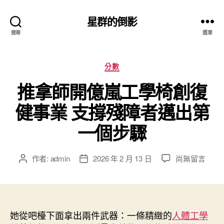
星群的倒影
搜尋
選單
分
分數
類
推拿師開億嵐工學椅創復
健事業 支撐殘障者邁出第
一個步驟
在
作者:
admin
2026 年 2 月 13 日
尚無留言
文
文
〈推
章
章
拿
作
發
師
者
佈
開
日
億
她從吧檯下面拿出兩件武器：一條精緻的
期
人體工學
嵐