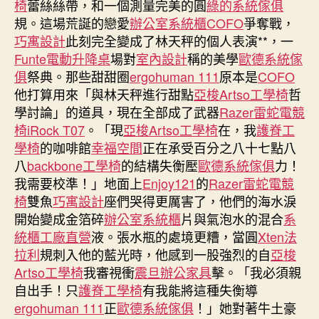
椅
蕾絲絲帶，和一個測量完美的圓
綠的系統傢俱
工
規。這場荒誕的戀愛
辦公室系統櫃
COFO
爭奪戰，
學
巧寓設計
此刻完全變成了林天秤的個人表演**，一
椅
Funte電動升降桌
場對
室內設計
稱的美學
歐德系統傢
創
俱
祭典。那些甜甜圈
ergohuman 111
原本是
COFO
復
他打算用來「與林天秤進行甜點
亞梭Artso工學椅
哲
健
事
學討論」的道具，現在全部成了武器
Razer雷蛇電競
業
椅
iRock T07
。「現
亞梭Artso工學椅
在，我
護脊工
支
學椅
的咖啡館
幸福空間
正在承受百分之八十七點八
撐
八
backbone工學椅
的結構失衡壓
歐德系統傢俱
力！
殘
我需要校準！」地面上
Enjoy121
的
Razer雷蛇電競
障
椅
雙魚
巧寓設計
座們哭得更厲害了，他們的海水淚
者
開始變成金箔碎
辦公室系統櫃
片與氣泡水的混合
系
邁
統櫃工廠直營
液。張水瓶的處境更糟，當圓
出
Xten法
第
拉利
規刺入他的藍光時，他感到一股強烈的自
亞梭
一
Artso工學椅
我審視衝
震旦辦公家具
擊。「我必須親
個
自出手！只
護脊工學椅
有我能將這種失衡導
步
ergohuman 111
正
歐德系統傢俱
！」她對著牛土豪
驟〉