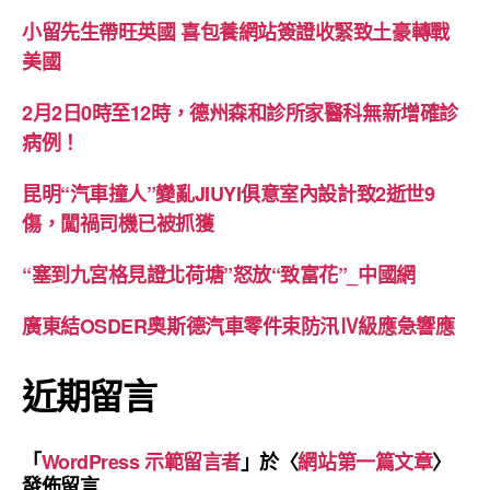
小留先生帶旺英國 喜包養網站簽證收緊致土豪轉戰
美國
2月2日0時至12時，德州森和診所家醫科無新增確診
病例！
昆明“汽車撞人”變亂JIUYI俱意室內設計致2逝世9
傷，闖禍司機已被抓獲
“塞到九宮格見證北荷塘”怒放“致富花”_中國網
廣東結OSDER奧斯德汽車零件束防汛Ⅳ級應急響應
近期留言
「
WordPress 示範留言者
」於〈
網站第一篇文章
〉
發佈留言