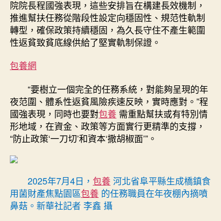
院院長程國強表現，這些安排旨在構建長效機制，
推進幫扶任務從階段性設定向穩固性、規范性軌制
轉型，確保政策持續穩固，為久長守住不產生範圍
性返貧致貧底線供給了堅實軌制保證。
包養網
“要樹立一個完全的任務系統，對能夠呈現的年
夜范圍、體系性返貧風險疾速反映，實時應對。”程
國強表現，同時也要對
包養
需重點幫扶或有特別情
形地域，在資金、政策等方面實行更精準的支撐，
“防止政策‘一刀切’和資本‘撒胡椒面’”。
2025年7月4日，
包養
河北省阜平縣生成橋鎮食
用菌財產焦點園區
包養
的任務職員在年夜棚內摘噴
鼻菇。新華社記者 李鑫 攝