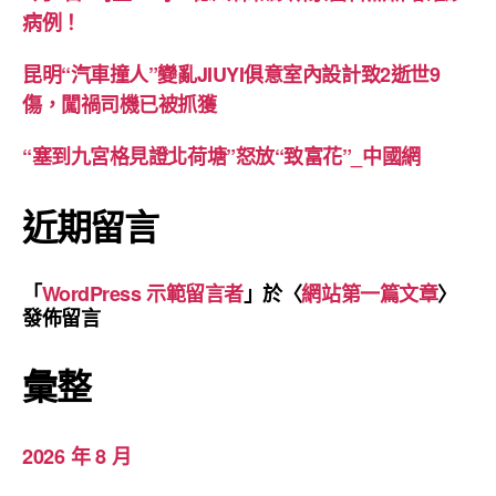
病例！
昆明“汽車撞人”變亂JIUYI俱意室內設計致2逝世9
傷，闖禍司機已被抓獲
“塞到九宮格見證北荷塘”怒放“致富花”_中國網
近期留言
「
WordPress 示範留言者
」於〈
網站第一篇文章
〉
發佈留言
彙整
2026 年 8 月