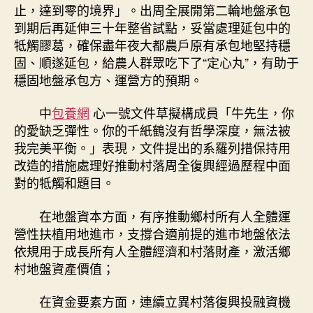
止，達到零的境界」。出周全展開第二輪地盤承包
到期后再延伸三十年整省試點，妥當處理延包中的
牴觸膠葛，確保盡年夜大都農戶原有承包地堅持穩
固、順遂延包，給農人群眾吃下了“定心丸”，有助于
穩固地盤承包方、運營方的預期。
中
包養網
心一號文件草擬構成員「牛先生，你
的愛缺乏彈性。你的千紙鶴沒有哲學深度，無法被
我完美平衡。」表現，文件提出的系羅列措保持用
改造的措施處理好推動村落周全復興經過歷程中面
對的牴觸和題目。
在地盤資本方面，有序推動鄉村所有人全體運
營性扶植用地進市，支撐合適前提的進市地盤依法
依規用于成長所有人全體經濟和村落財產，激活鄉
村地盤資產價值；
在資金要素方面，連續立異村落復興投融資機