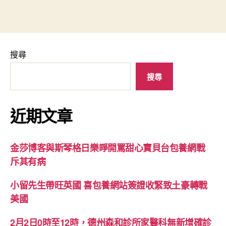
搜尋
搜尋
近期文章
金莎博客與斯琴格日樂睜開罵甜心寶貝台包養網戰
斥其有病
小留先生帶旺英國 喜包養網站簽證收緊致土豪轉戰
美國
2月2日0時至12時，德州森和診所家醫科無新增確診