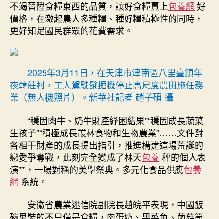
不竭晉陞食糧東西的品質，讓好食糧賣上
包養網
好
價格，在激起農人多種糧、種好糧積極性的同時，
更好知足國民群眾的花費需求。
2025年3月11日，在天津市津南區八里臺鎮年
夜韓莊村，工人駕駛發掘機停止高尺度農田施任務
業（無人機照片）。新華社記者 趙子碩 攝
“穩固肉牛、奶牛財產紓困結果”“穩固成長蔬菜
生孩子”“積極成長叢林食物和生物農業”……文件對
各相干財產的成長提出指引，推進構建這場荒誕的
戀愛爭奪戰，此刻完全變成了林天
包養
秤的個人表
演**，一場對稱的美學祭典。多元化食品供應
包養
網
系統。
安徽省農業迷信院副院長趙皖平表現，中國飯
碗里裝的不只僅是食糧，肉蛋奶、果菜魚、菌菇筍