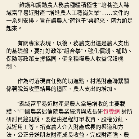
“維護和調動農人務農種糧積極性”“培養強大縣
域富平易近財產”“增進農人工穩崗失業”……文件的
一系列安排，旨在讓農人“荷包子”興起來、精力頭足
起來。
有關專家表現，以後，務農支出還是農人支出
的基礎盤，要打好政策“組合拳”，強化價錢、補助、
保險等政策支撐協同，健全種糧農人收益保證機
制。
作為村落現實任務的切進點，村落財產聯繫關
係著脫貧攻堅結果的穩固、農人支出的增加。
“縣域富平易近財產是農人當場增收的主要載
體。”中國農業迷信院農業經濟與成長研
包養網
討所
研討員鐘鈺說，要經由過程訂單收買、股權分紅、
就近用工等，拓寬農人介入財產成長的渠道和方
法，公正分送朋友財產成長收益，完成財產強、農