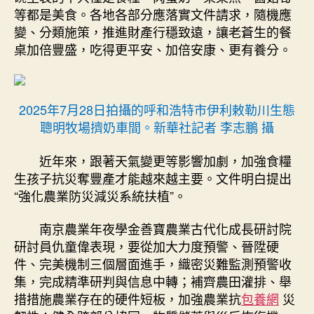
等都是美食。各地各部分應落實文件請求，隨機應
變、分類施策，推進財產行穩致遠，讓老蒼生的餐
桌加倍豐盛，吃得更平安、加倍安康、更有養分。
2025年7月28日拍攝的呼和浩特市伊利敕勒川生態
聰明牧場擠奶車間。新華社記者 李志鵬 攝
近年來，跟著天氣變更等影響加劇，加強食糧
生孩子抗災奪豐產才能越來越主要。文件明白提出
“強化農業防災減災系統扶植”。
南京農業年夜學金善寶農業古代化成長研討院
研討員仇童偉表現，要從加大力度預警、晉陞硬
件、完美機制三個層面進手，織密災難監測預警收
集，完成精準研判與信息中轉；補齊農田灌排、舉
措措施農業存在的硬件短板，加強農業抗
包養網
災