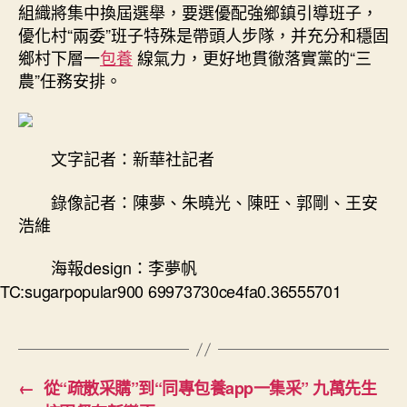
組織將集中換屆選舉，要選優配強鄉鎮引導班子，
優化村“兩委”班子特殊是帶頭人步隊，并充分和穩固
鄉村下層一
包養
線氣力，更好地貫徹落實黨的“三
農”任務安排。
文字記者：新華社記者
錄像記者：陳夢、朱曉光、陳旺、郭剛、王安
浩維
海報design：李夢帆
TC:sugarpopular900 69973730ce4fa0.36555701
←
從“疏散采購”到“同專包養app一集采” 九萬先生