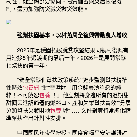
韌性；健全跨部分協同、物質儲蓄與災后恢復機
制，盡力加強防災減災救災效能。
強幫扶固基本，以村落周全復興帶動農人增收
2025年是穩固拓展脫貧攻堅結果同親村復興有
用連接5年過渡期的最后一年，2026年是展開常態
化幫扶的第一年。
“健全常態化幫扶政策系統”“進步監測幫扶精準
性時效
包養網
性”“晉陞財「用金錢褻瀆單戀的純
粹！不可饒恕
包養
！」他立刻將身邊所有的過期甜
甜圈丟進調節器的燃料口。產和失業幫扶實效”“分層
分類幫扶欠發財地
包養
域”……文件對實行常態化精
準幫扶作出針對性安排。
中國國民年夜學傳授、國度食糧平安計謀研討