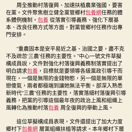
周全推動村落復興、加速扶植農業強國，要害
在黨。文件聚焦樹立健全黨管鄉村
包養網
任務的體
系體例機制，
包養
從落實引導義務、強化下層基
本、改良任務方式等方面，對黨管鄉村任務作出專
門安排。
“重農固本是安平易近之基、治國之要，盡不克
不及疏忽‘三農’任務的主要性。”中心一號文件草擬
構成員說，文件對強化村落復興義務制落實提出了
明白請求
包養
，目標就是要領導各級黨政引導干而
現在，一個是無限的金錢物慾，另一個是無限的單
戀傻氣，兩者都極端到讓她無法平衡。部深入熟悉
新時代“三農”任務的主要性，落實落細村落復興引導
義務，把黨的引導這個最年夜的政治上風和組織上
風轉化為推動村落
包養
周全復興的舉動上風。
這位草擬構成員表現，文件還提出了加大力度
鄉村下
包養網
層黨組織扶植等請求。本年鄉村下層