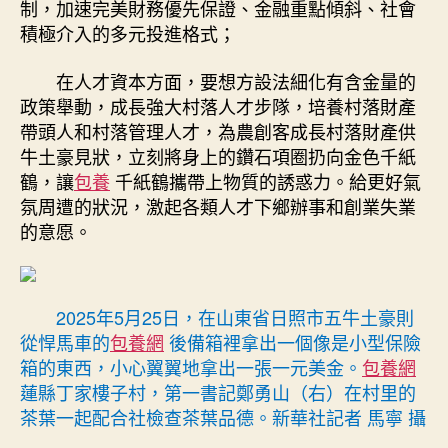
制，加速完美財務優先保證、金融重點傾斜、社會
積極介入的多元投進格式；
在人才資本方面，要想方設法細化有含金量的
政策舉動，成長強大村落人才步隊，培養村落財產
帶頭人和村落管理人才，為農創客成長村落財產供
牛土豪見狀，立刻將身上的鑽石項圈扔向金色千紙
鶴，讓
包養
千紙鶴攜帶上物質的誘惑力。給更好氣
氛周遭的狀況，激起各類人才下鄉辦事和創業失業
的意愿。
2025年5月25日，在山東省日照市五牛土豪則
從悍馬車的
包養網
後備箱裡拿出一個像是小型保險
箱的東西，小心翼翼地拿出一張一元美金。
包養網
蓮縣丁家樓子村，第一書記鄭勇山（右）在村里的
茶葉一起配合社檢查茶葉品德。新華社記者 馬寧 攝