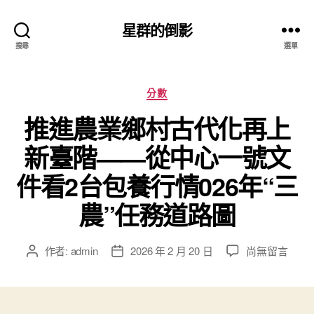
星群的倒影
搜尋
選單
分
分數
類
推進農業鄉村古代化再上
新臺階——從中心一號文
件看2台包養行情026年“三
農”任務道路圖
在
作者:
admin
2026 年 2 月 20 日
尚無留言
文
文
〈推
章
章
進
作
發
農
者
佈
業
日