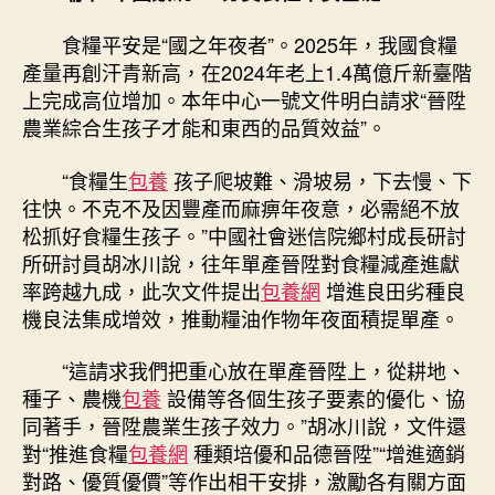
台
包
食糧平安是“國之年夜者”。2025年，我國食糧
養
產量再創汗青新高，在2024年老上1.4萬億斤新臺階
行
上完成高位增加。本年中心一號文件明白請求“晉陞
情
農業綜合生孩子才能和東西的品質效益”。
026
年
“食糧生
包養
孩子爬坡難、滑坡易，下去慢、下
“三
往快。不克不及因豐產而麻痹年夜意，必需絕不放
農”
任
松抓好食糧生孩子。”中國社會迷信院鄉村成長研討
務
所研討員胡冰川說，往年單產晉陞對食糧減產進獻
道
率跨越九成，此次文件提出
包養網
增進良田劣種良
路
機良法集成增效，推動糧油作物年夜面積提單產。
圖〉
中
“這請求我們把重心放在單產晉陞上，從耕地、
種子、農機
包養
設備等各個生孩子要素的優化、協
同著手，晉陞農業生孩子效力。”胡冰川說，文件還
對“推進食糧
包養網
種類培優和品德晉陞”“增進適銷
對路、優質優價”等作出相干安排，激勵各有關方面