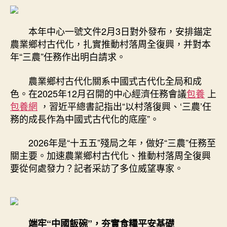
鄉
期
村
本年中心一號文件2月3日對外發布，安排錨定
古
農業鄉村古代化，扎實推動村落周全復興，并對本
代
化
年“三農”任務作出明白請求。
再
上
農業鄉村古代化關系中國式古代化全局和成
新
色。在2025年12月召開的中心經濟任務會議
包養
上
臺
包養網
，習近平總書記指出“以村落復興、‘三農’任
階
務的成長作為中國式古代化的底座”。
——
從
2026年是“十五五”殘局之年，做好“三農”任務至
中
關主要。加速農業鄉村古代化、推動村落周全復興
心
一
要從何處發力？記者采訪了多位威望專家。
號
文
件
看
2
端牢“中國飯碗”，夯實食糧平安基礎