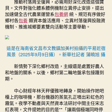
推動村落周全復興，必需用好深化改造這個寶
貝。文件對強化體系體例機制立異停止安排，提出
加速健全古代農業運營系
包養網
統、規范有序做好
鄉村各
包養
類資本盤活應用、立異村落復興投融資
機制、推進城鄉要素雙向活動等主要舉動。
這是在海南省文昌市文教鎮加美村拍攝的平易近宿
風景（2025年9月9日攝）。新華社記者 蒲曉旭 攝
新情勢下深化鄉村改造，主線還是處置好農人
和地盤的關系。以後，鄉村第二輪地盤承包接踵到
期。
中心財經年林天秤優雅地轉身，開始操作她吧
檯上的咖啡機，那台機器的蒸氣孔正噴出彩虹色的
霧氣。夜學不動產與天然資本法研討中間主任宋志
紅表現，文件提她的目的是**「讓兩個極端同時停