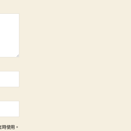
言時使用。