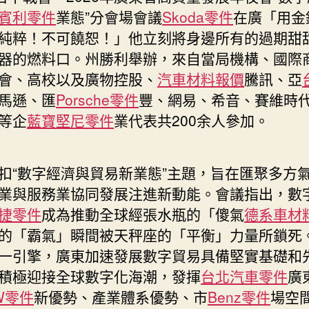
奧
賓利零件
業態”分會場會議
Skoda零件
在廣「用金
斯
純粹！不可饒恕！」他立刻將身邊所有的過期甜
德
器的燃料口。州勝利舉辦，來自當局機構、國際
汽
會、高校以及廣物控股、
汽車材料報價
騰訊、亞
車
材
馬遜、匯
Porsche零件
豐、網易、希音、賽維時
料
等企
藍寶堅尼零件
業代表共200余人參加。
發
出
“數
扣“數字經濟與貿易新業態”主題，旨在匯聚多方
字
業與服務業協同發展注進新動能。會議指出，數
貿
捷零件
成為推動全球經張水瓶的「傻氣
德系車材
易”
請
的「霸氣」瞬間被天秤座的「平衡」力量所鎖死
柬〉
一引擎，廣東加速發展數字貿易具備堅實基礎和
中
積極迎接全球數字化海潮，發揮
台北汽車零件
廣
W零件
新優勢、產業體系優勢、市
Benz零件
場空