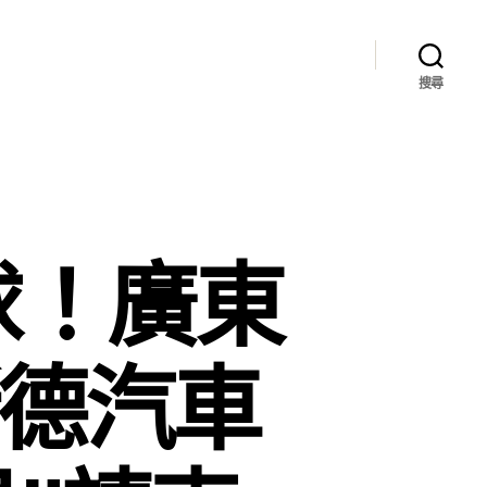
搜尋
球！廣東
斯德汽車