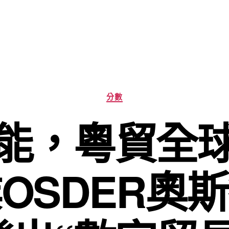
分
分數
類
能，粵貿全
OSDER奧