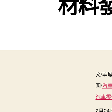
材料
文/羊
圖/
汽
汽車零
2月2