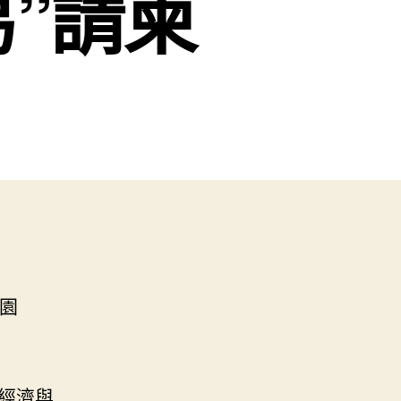
”請柬
鼎園
字經濟與