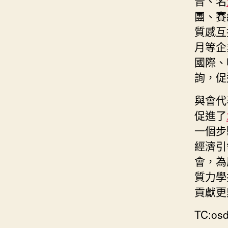
音、名
團、賽
質感互
月等企
國際、
詢，促
與會代
促進了
一個步
經濟引
會，為
質力學
貢獻更
TC:osd