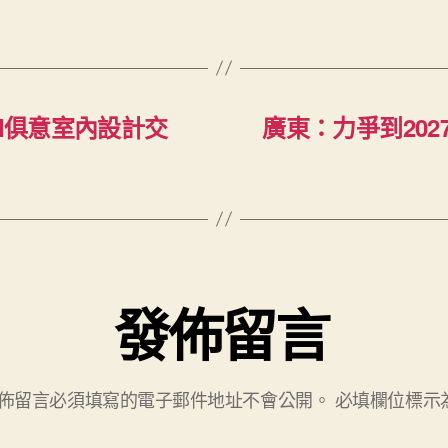
YI俱意室內設計交
廣東：力爭到202
發佈留言
佈留言必須填寫的電子郵件地址不會公開。
必填欄位標示