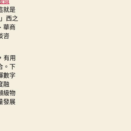
報價
這就是
」西之
、華商
談咨
，有用
合。下
揮數字
度融
噸級物
量發展