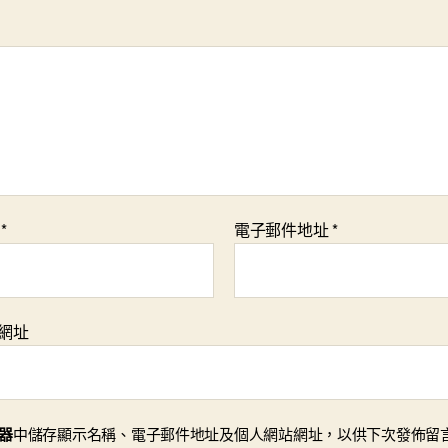
稱
*
電子郵件地址
*
網址
器
中儲存顯示名稱、電子郵件地址及個人網站網址，以供下次發佈留