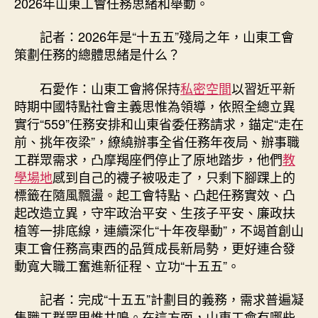
2026年山東工會任務思緒和舉動。
記者：2026年是“十五五”殘局之年，山東工會
策劃任務的總體思緒是什么？
石愛作：山東工會將保持
私密空間
以習近平新
時期中國特點社會主義思惟為領導，依照全總立異
實行“559”任務安排和山東省委任務請求，錨定“走在
前、挑年夜梁”，繚繞辦事全省任務年夜局、辦事職
工群眾需求，凸摩羯座們停止了原地踏步，他們
教
學場地
感到自己的襪子被吸走了，只剩下腳踝上的
標籤在隨風飄盪。起工會特點、凸起任務實效、凸
起改造立異，守牢政治平安、生孩子平安、廉政扶
植等一排底線，連續深化“十年夜舉動”，不竭首創山
東工會任務高東西的品質成長新局勢，更好連合發
動寬大職工奮進新征程、立功“十五五”。
記者：完成“十五五”計劃目的義務，需求普遍凝
集職工群眾思惟共鳴。在這方面，山東工會有哪些