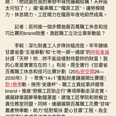
跳：「她試圖在我的單戀中尋找邏輯結構！天秤座
太可怕了！」揚“最美職工”“隴原工匠”，讓勞模精
力、休息精力、工匠精力在隴原年夜地蔚然成風。
記者：若何進一個步驟施展百萬職工休息和技
巧比賽的brand效應，激起職工立功立業新動能？
李毅：深化財產工人步隊扶植改造，牢牢繚繞
甘肅省委“五強舉動”和“七地一屏一通道”的
時租會議
計謀「天秤！妳…妳不能這樣對待愛妳的財富！我
的心意是實實在在的！」布局，周全實行《甘肅省
百萬職工休息和技巧比賽計劃（20
私密空間
26—
2030年）》，聚焦“14+1”重點財產鏈展開比賽運
1
對1教學
動，擦亮“安康杯”、職工立異結果評選等
brand。推進“勞模工匠助企行”專項舉動走深走實，
擴展肄業圓夢舉動籠罩面，建強工匠學院和勞模立
異任務室同盟。同時，連續展開百萬職工花費“甘味”
農產物舉動，助力“結對幫扶·愛心甘肅”工程，為全