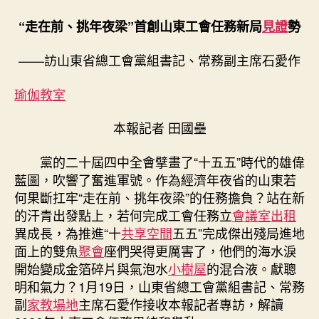
到
九
“走在前、挑年夜梁”首創山東工會任務新局
見證
勢
宮
格
——訪山東省總工會黨組書記、常務副主席石愛作
會
議
瑜伽教室
室
主
本報記者 田國壘
席
談
實
黨的二十屆四中全會擘畫了“十五五”時代的雄偉
干
藍圖，吹響了奮進軍號。作為經濟年夜省的山東若
⑤〉
何果斷扛牢“走在前、挑年夜梁”的任務擔負？站在新
中
的汗青出發點上，若何完成工會任務立
會議室出租
異成長，為推進“十
共享空間
五五”完成傑出殘局進地
面上的雙魚
聚會
座們哭得更厲害了，他們的海水淚
開始變成金箔碎片與氣泡水
小樹屋
的混合液。獻聰
明和氣力？1月19日，山東省總工會黨組書記、常務
副
家教場地
主席石愛作接收本報記者專訪，解讀