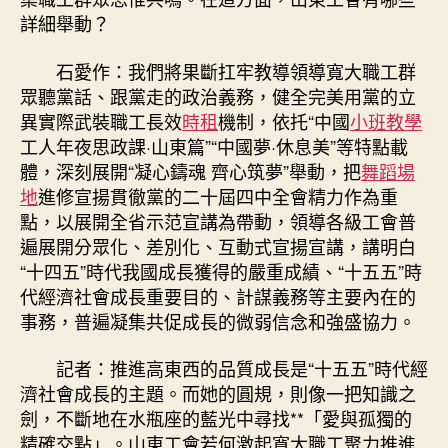
詳細舉動？
石愛作：我們將果斷扛牢教導領導寬大職工群
眾聽黨話、跟黨走的政治義務，健全完美用黨的立
異實際武裝職工長效
時租
機制，依托“中國
小班教學
工人年夜思政課·山東篇”“中國夢·休息美”等特點載
體，深刻展開“凝心鑄魂 齊心筑夢”舉動，把
舞蹈場
地
進修宣揚貫徹黨的二十屆四中全會精力作為重
點，以展開全省示范宣講為帶動，領導各級工會普
遍展開分眾化、差別化、互動式宣揚宣講，講明白
“十四五”時代我國成長獲得的嚴重成績、“十五五”時
代經濟社會成長重要目的、計謀義務等主要內在的
事務，普遍凝集共促成長的微弱信念和強盛協力。
記者：推進高東西的品質成長是“十五五”時代經
濟社會成長的主題。而她的圓規，則像一把知識之
劍，不斷地在水瓶座的藍光中尋找**「愛與孤獨的
精確交點」。山東工會若何激起寬大職工聚力推進