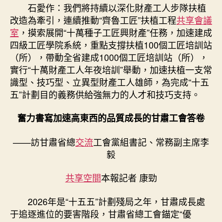
石愛作：我們將持續以深化財產工人步隊扶植
改造為牽引，連續推動“齊魯工匠”扶植工程
共享會議
室
，摸索展開“十萬種子工匠興財產”任務，加速建成
四級工匠學院系統，重點支撐扶植100個工匠培訓站
（所），帶動全省建成1000個工匠培訓站（所），
實行“十萬財產工人年夜培訓”舉動，加速扶植一支常
識型、技巧型、立異型財產工人雄師，為完成“十五
五”計劃目的義務供給強無力的人才和技巧支持。
奮力書寫加速高東西的品質成長的甘肅工會答卷
——訪甘肅省總
交流
工會黨組書記、常務副主席李
毅
共享空間
本報記者 康勁
2026年是“十五五”計劃殘局之年，甘肅成長處
于追逐進位的要害階段，甘肅省總工會錨定“優