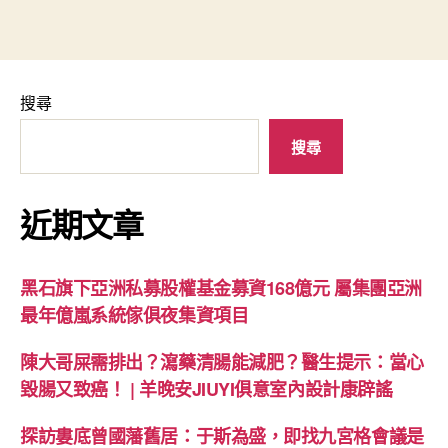
搜尋
搜尋
近期文章
黑石旗下亞洲私募股權基金募資168億元 屬集團亞洲
最年億嵐系統傢俱夜集資項目
陳大哥屎需排出？瀉藥清腸能減肥？醫生提示：當心
毀腸又致癌！ | 羊晚安JIUYI俱意室內設計康辟謠
探訪婁底曾國藩舊居：于斯為盛，即找九宮格會議是