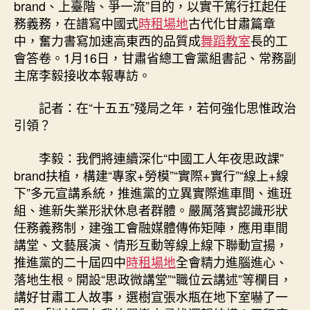
brand、上臺階、爭一流”目的，以實干篤行扛起任
務義務，在譜寫中國式
時租場地
古代化甘肅篇章
中，奮力書寫加速高東西的品質成
舞蹈教室
長的工
會答卷。1月16日，甘肅省總工會黨組書記、常務副
主席李毅接收本報專訪。
記者：在“十五五”殘局之年，若何強化思惟政治
引領？
李毅：我們將連續深化“中國工人年夜思政課”
brand扶植，構建“專家+勞模”“實際+實行”“線上+線
下”多元宣講系統，推進黨的立異實際進車間、進班
組、進新失業形狀休息者群體。嚴厲落實認識形狀
任務義務制，建強工會融媒體傳佈矩陣，應用車間
講堂、文藝展演、情形互動等線上線下聯動宣揚，
推進黨的二十屆四中
時租場地
全會精力進腦進心、
落地生根。開設“思政微講堂”“職位云講述”等欄目，
講好甘肅工人故事，選樹宣張水瓶在地下室嚇了一