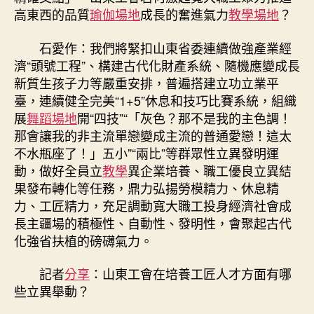
高東西的品質
瑜伽場地
成長的奮進氣力
教學場地
？
石愛作：我們將緊扣山東省委連續做強產業經
濟“頭號工程”、構建古代化財產系統、隨機應變成長
新質生孩子力等嚴重安排，普遍搭建立功立業平
臺，連續健全完美“1+5”休息和技巧比賽系統，組織
展
舞蹈場地
開“四技”“「灰色？那不是我的主色調！
那會讓我的非主流單戀變成主流的普通愛戀！這太
不水瓶座了！」五小”“兩比”等群眾性立異發明運
動，做好全員立
教學
異企業培養、職工優良立異結
果發布轉化等任務，鼎力弘揚勞模精力、休息精
力、工匠精力，充足調動寬大職工投身經濟社會成
長主疆場的積極性、自動性、發明性，會聚起古代
化強省扶植的磅礴氣力。
記者
分享
：山東工會在培養工匠人才方面有哪
些立異舉動？