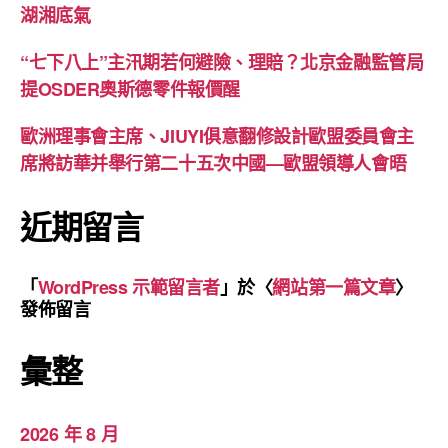
湖湘底氣
“七下八上”主汛期若何避險、理賠？北京金融監管局
提OSDER奧斯德零件報價醒
歐洲理事會主席、JIUYI俱意翻修設計歐盟委員會主
席將訪華并舉行第二十五次中國—歐盟領導人會晤
近期留言
「
WordPress 示範留言者
」於〈
網站第一篇文章
〉
發佈留言
彙整
2026 年 8 月