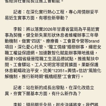
省經濟社會成長注進工會動能。
記者：在深化實行熱心工程，專心用情辦妥平
易近生實事方面，有哪些新舉動？
李毅：將以落實2026年甘肅省當局為平易近實
事為契機，健全新失業形狀休息者維權辦事三年舉
動機制，做實“四送”、療療養、工會夏令營等brand
項目，深化愛心托管、“隴工情緣”婚戀辦事，織密女
職工權益保證網。加速數智化賦能辦事陣地進級，
新建10個省級晉陞職工生涯品德試點，推進幫扶中
間、工會驛站、工人文明宮等提質擴面。果斷保護
休息範疇政治平安，完美“12351+輿情+信訪”風險化
解機制，推行新時期“楓橋經歷”工會實行。
記者：站在新的成長出發點，在深化改造立
異，夯實下層基本方面，有什么新作為？
李毅：殘局關乎全局，起步決議將來。我們將