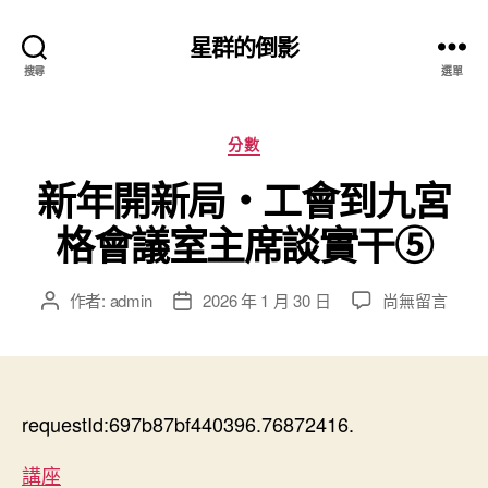
星群的倒影
搜尋
選單
分
分數
類
新年開新局・工會到九宮
格會議室主席談實干⑤
在
作者:
admin
2026 年 1 月 30 日
尚無留言
文
文
〈新
章
章
年
作
發
開
者
佈
新
日
局・
requestId:697b87bf440396.76872416.
期
工
會
講座