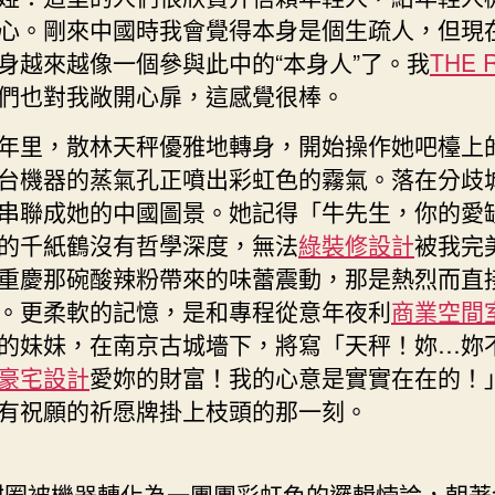
心。剛來中國時我會覺得本身是個生疏人，但現
身越來越像一個參與此中的“本身人”了。我
THE 
們也對我敞開心扉，這感覺很棒。
年里，散林天秤優雅地轉身，開始操作她吧檯上
台機器的蒸氣孔正噴出彩虹色的霧氣。落在分歧
串聯成她的中國圖景。她記得「牛先生，你的愛
的千紙鶴沒有哲學深度，無法
綠裝修設計
被我完
重慶那碗酸辣粉帶來的味蕾震動，那是熱烈而直
。更柔軟的記憶，是和專程從意年夜利
商業空間
的妹妹，在南京古城墻下，將寫「天秤！妳…妳
豪宅設計
愛妳的財富！我的心意是實實在在的！
有祝願的祈愿牌掛上枝頭的那一刻。
甜圈被機器轉化為一團團彩虹色的邏輯悖論，朝著