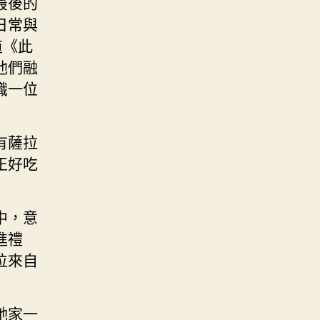
最後的
日常與
道《此
他們融
識一位
有薩拉
正好吃
中，意
進禮
位來自
她家一