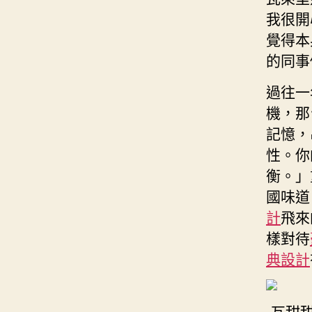
我很開
覺得本
的同事
過往一
機，那
記憶，
性。你
衡。」
國味道
計
飛來
樣對待
典設計
瓦甜