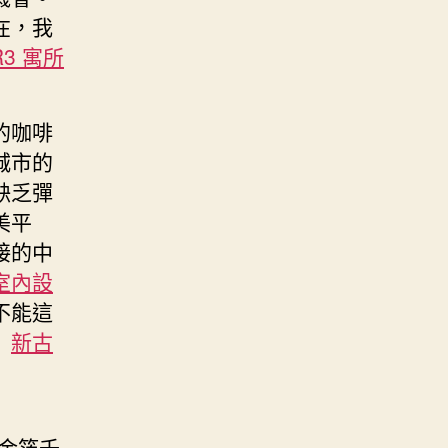
在，我
R3 寓所
的咖啡
城市的
缺乏彈
美平
接的中
室內設
不能這
」
新古
金箔千