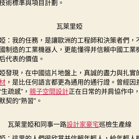
技術標準與項目計劃。
瓦萊里婭
婭：我的任務，是讓歐洲的工程師和決策者們，
國制造的工業機器人，更能懂得并信賴中國工業
后代表的價值。
婭發現，在中國這片地盤上，真誠的盡力與扎實
材
，是比任何語言都更為通用的通行證。曾經因
“生疏感”，
親子空間設計
正在日常的并肩協作中
默契的“熟習”。
瓦萊里婭和同事一路
設計家豪宅
巡檢生產線
婭：這里的人們很欣賞并信賴年輕人，給年輕人