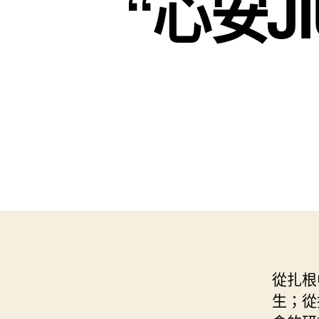
“心安J
從扎根
生；從