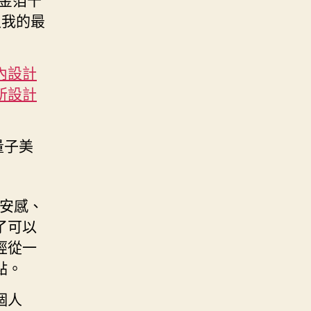
入我的最
內設計
所設計
量子美
安感、
了可以
經從一
點。
個人