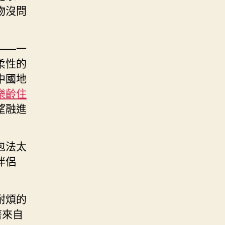
物沒問
——一
柔性的
中國地
樂齡住
望融進
包法太
伴侶
耐煩的
著來自