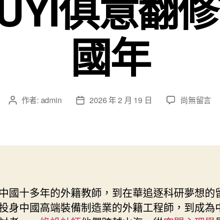
IUYI俱意翻
國年
在
作者:
admin
2026 年 2 月 19 日
尚無留言
文
文
〈新
章
章
春
作
發
走
者
佈
基
日
層
期
|
從
中國十多年的外籍教師，到在華追逐科研夢想的
威
投身中國高端裝備制造業的外籍工程師，到成為
尼
斯