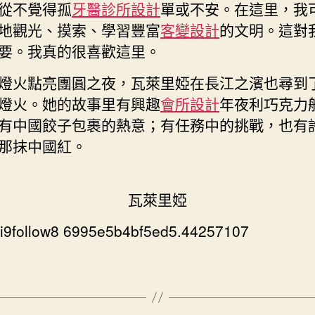
從不覺得孤
牙醫診所設計
單或不安。在這里，我
地觀光、摸索、學習豐富
客變設計
的文明。這對
要。我真的很喜歡這里。
燈火點亮團圓之夜，瓦萊里婭在長江之濱也尋到
燈火。她的故事里有興趣
會所設計
年夜利巧克力
有中國餃子包裹的熱意；有任務中的挑戰，也有
那抹中國紅。
瓦萊里婭
yi9follow8 6995e5b4bf5ed5.44257107