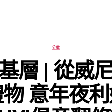
分
分數
類
基層 | 從威
物 意年夜