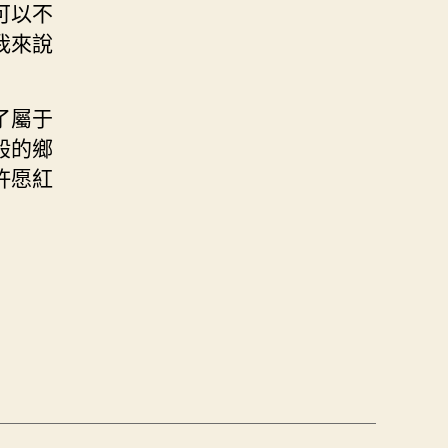
可以不
我來說
了屬于
般的鄉
許愿紅