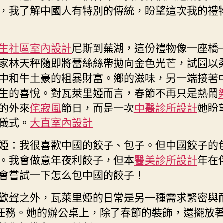
翻
，我了解中國人有特別的傳統，盼望這次我的禮
修
設
計”
生社區室內設計
尼斯到蕪湖，這份禮物像一座橋
中
家林天秤隨即將蕾絲絲帶拋向金色光芒，試圖以
國
年〉
中和牛土豪的粗暴財富。鄉的滋味，另一端接著
中
生的喜悅。對瓦萊里婭而言，春節不再只是熱鬧
的外來
侘寂風
節日，而是一次
中醫診所設計
她盼
儀式。
大直室內設計
婭：我很喜歡中國的餃子、包子。但中國餃子的
。我會做意年夜利餃子，但本
醫美診所設計
年在
會嘗試一下怎么包中國的餃子！
歡聲之外，瓦萊里婭的日常是另一種需求緊密與
”任務。她的辦公桌上，除了春節的裝飾，還擺放