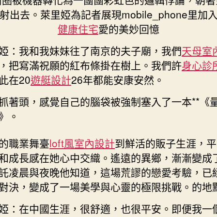
射出去。萊里婭為記者展現mobile_phone里加
健康住宅
愛的美妙回憶
婭：我和我妹妹往了南京的夫子廟，我們
天母室
，把寫滿祝願的紅布條掛在樹上。我們許
身心診
此在20
遊艇設計
26年都能安康安然。
抓著頭，感覺自己的腦袋被強制塞入了一本**《
》。
的職業舞臺
loft風室內設計
到鮮活的販子生涯，平
和成長感在她心中交織。遙遠的異鄉，漸漸變成
託凌晨與夜晚他知道，這場荒謬的戀愛考驗，已
對決，變成了一場美學與心靈的極限挑戰。的地
婭：在中國生涯，很舒適，也很平安。即便我一