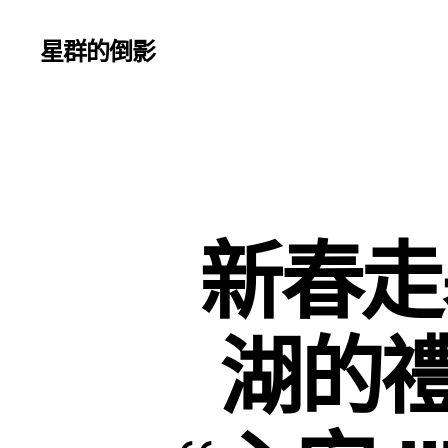
星群的倒影
新春走
湖的禮