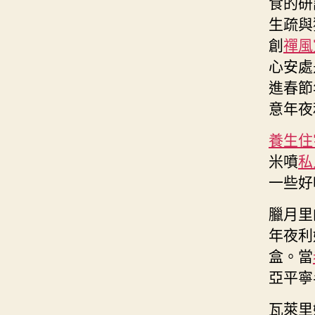
食的研
生疏與
創
禪風
心安處
進春節
意年夜
養生住
米噴
私
一些好
臘月里
年夜利
盒。當
亞平寧
瓦萊里