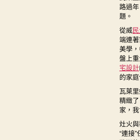
路過年
題。
從威
民
端連著
美學，
盤上重
宅設計
的家庭
瓦萊里
精緻了
家，我
灶火與
“連接