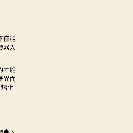
不僅能
機器人
的才能
差異而
，熔化
機會。