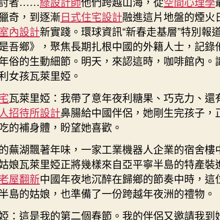
討者……
綠設計師
他們跨越山海，從
空間心理學
到
獵奇，到逐漸
日式住宅設計
融進這片地盤的煙火
蕪
室內設計
新實踐。環球資訊“新春走基層”特別報
湖
是吾鄉》，聚焦長期扎根中國的外籍人士，記錄
的
禮
年俗的生動細節。明天，來認這時，咖啡館內。
物
利女孩瓦萊里婭。
意
年
宅
瓦萊里婭：我帶了意年夜利糖果、巧克力、還
夜
人招待所設計
鼻腸給中國伴侶，她剛生完孩子，
利
吃的補身體，盼望她喜歡。
姑
娘
的蕪湖飄著年味，一家工業機器人企業的宿舍樓
的
姑娘瓦萊里婭正將幾樣來自亞平寧半島的特產裝
“心
安
老屋翻新
中國年夜地沉醉在歸鄉的節奏中時，這
JIUYI
半島的姑娘，也準備了一份跨越年夜洲的禮物。
俱
意
婭：這是我的第二個春節。我的伴侶又邀請我到