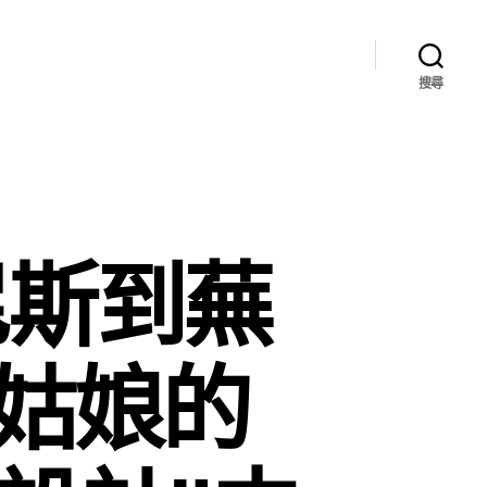
搜尋
尼斯到蕪
利姑娘的