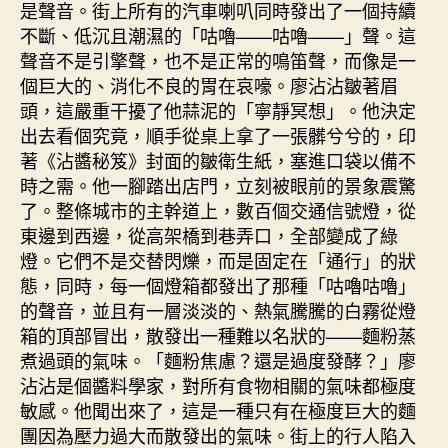
是聲音。街上所有的汽車喇叭同時發出了一個持續
不斷、低沉且潮濕的「咕嚕——咕嚕——」聲。這
聲音不是引擎聲，也不是正常的鳴笛聲，而像是一
個巨大的、消化不良的胃在哀嚎。廖沾沾皺著眉
頭，這嚴重干擾了他蒜泥的「寧靜冥想」。他決定
出去看個究竟，順手從桌上拿了一張髒兮兮的，印
著《沾醬秘笈》封面的皺衛生紙，塞進口袋以備不
時之需。他一腳踏出店門，立刻被眼前的景象震驚
了。整條城市的主幹道上，數百個交通信號燈，從
東邊到西邊，從高架橋到巷弄口，全部變成了綠
燈。它們不是交替閃爍，而是固定在「通行」的狀
態，同時，每一個燈箱都發出了那種「咕嚕咕嚕」
的聲音，並且有一層淡淡的、熱氣騰騰的白霧從燈
箱的頂部冒出，散發出一種難以名狀的——麵粉蒸
煮過頭的氣味。「麵粉焦慮？還是過度發酵？」廖
沾沾是個醬料學家，對所有食物相關的氣味都極度
敏感。他聞出來了，這是一種只有在極度巨大的麵
團因為壓力過大而散發出的氣味。街上的行人陷入