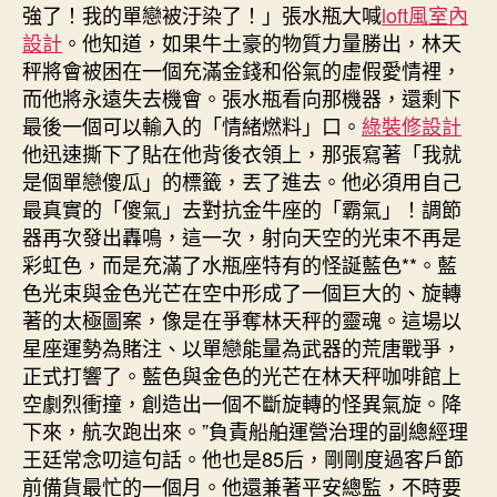
強了！我的單戀被汙染了！」張水瓶大喊
loft風室內
設計
。他知道，如果牛土豪的物質力量勝出，林天
秤將會被困在一個充滿金錢和俗氣的虛假愛情裡，
而他將永遠失去機會。張水瓶看向那機器，還剩下
最後一個可以輸入的「情緒燃料」口。
綠裝修設計
他迅速撕下了貼在他背後衣領上，那張寫著「我就
是個單戀傻瓜」的標籤，丟了進去。他必須用自己
最真實的「傻氣」去對抗金牛座的「霸氣」！調節
器再次發出轟鳴，這一次，射向天空的光束不再是
彩虹色，而是充滿了水瓶座特有的怪誕藍色**。藍
色光束與金色光芒在空中形成了一個巨大的、旋轉
著的太極圖案，像是在爭奪林天秤的靈魂。這場以
星座運勢為賭注、以單戀能量為武器的荒唐戰爭，
正式打響了。藍色與金色的光芒在林天秤咖啡館上
空劇烈衝撞，創造出一個不斷旋轉的怪異氣旋。降
下來，航次跑出來。”負責船舶運營治理的副總經理
王廷常念叨這句話。他也是85后，剛剛度過客戶節
前備貨最忙的一個月。他還兼著平安總監，不時要