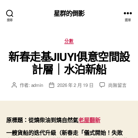
星群的倒影
搜尋
選單
分
分數
類
新春走基JIUYI俱意空間設
計層｜水泊新船
在
作者:
admin
2026 年 2 月 19 日
尚無留言
文
文
〈新
章
章
春
作
發
走
者
佈
基
日
JIUYI
期
原標題：從燒柴油到燒自然氣
老屋翻新
俱
一艘貨船的迭代升級（新春走「儀式開始！失敗
意