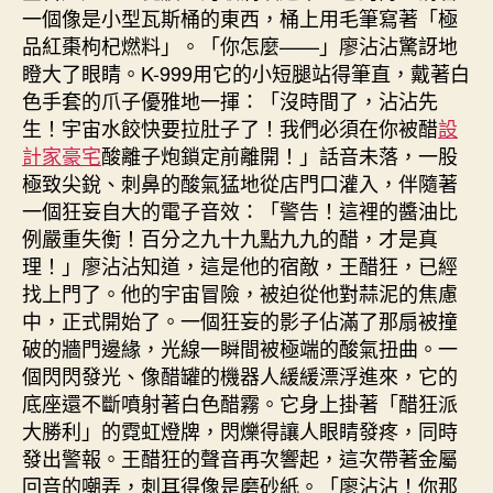
一個像是小型瓦斯桶的東西，桶上用毛筆寫著「極
品紅棗枸杞燃料」。「你怎麼——」廖沾沾驚訝地
瞪大了眼睛。K-999用它的小短腿站得筆直，戴著白
色手套的爪子優雅地一揮：「沒時間了，沾沾先
生！宇宙水餃快要拉肚子了！我們必須在你被醋
設
計家豪宅
酸離子炮鎖定前離開！」話音未落，一股
極致尖銳、刺鼻的酸氣猛地從店門口灌入，伴隨著
一個狂妄自大的電子音效：「警告！這裡的醬油比
例嚴重失衡！百分之九十九點九九的醋，才是真
理！」廖沾沾知道，這是他的宿敵，王醋狂，已經
找上門了。他的宇宙冒險，被迫從他對蒜泥的焦慮
中，正式開始了。一個狂妄的影子佔滿了那扇被撞
破的牆門邊緣，光線一瞬間被極端的酸氣扭曲。一
個閃閃發光、像醋罐的機器人緩緩漂浮進來，它的
底座還不斷噴射著白色醋霧。它身上掛著「醋狂派
大勝利」的霓虹燈牌，閃爍得讓人眼睛發疼，同時
發出警報。王醋狂的聲音再次響起，這次帶著金屬
回音的嘲弄，刺耳得像是磨砂紙。「廖沾沾！你那