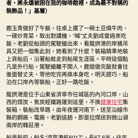
空
者，將永遠被困在我的咖啡館裡，成為最不對稱的
間
裝飾品！」基層）
設
計
鹿玉青做好了午飯，往桌上擺了一碗土豆燒牛肉、
層
一碟炒青菜，取出對講機，“喊”丈夫劉成雷過來吃
｜
水
飯。老劉從船頭的駕駛艙出來，看龍拱港的岸橋吊
泊
具又把一個集此刻，她看到了什麼？裝箱精準地裝
新
上貨船后，沿著船舷走到船尾生涯區。平時這個點
船〉
凡是外行船，駕駛艙離不開人。鹿姐做完飯就會往
中
後面替丈夫，等他吃完再換本身吃。明天趕巧，船
泊在口岸內等裝船，正好一路吃飯。
龍拱港是位于山東省濟寧市任城區的內河口岸，山
西的煤炭、焦炭經鐵路運到這里，不換
健康住宅
集
裝箱，裝船改旱路，由年夜運河南下，送至沿線市
縣的鋼廠、電廠。老劉這趟，即是拉煤送到微山湖
南岸的韓莊港。
船是新的，船名“濟寧港航6017”，長67.6米，往年