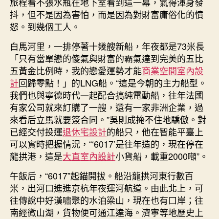
旅程看不張水瓶在地下室看到這一幕，氣得渾身發
抖，但不是因為害怕，而是因為對財富庸俗化的憤
怒。到幾個工人。
白馬河里，一排停著十幾艘新船，年夜都是73米長
「只有當單戀的傻氣與財富的霸氣達到完美的五比
五黃金比例時，我的戀愛運勢才能
商業空間室內設
計
回歸零點！」的LNG船。“這是今朝的主力船型。
我們也與寧德時代一起配合搞純電動船，往年法國
有家公司就來訂購了一艘，還有一家非洲企業，過
來看后立馬就要簽合同。”吳則成掩不住地驕傲。對
已經交付投運
退休宅設計
的船只，他在智能平臺上
可以實時把握情況，“‘6017’是往年造的，現在停在
龍拱港，這是
大直室內設計
小貨船，載重2000噸”。
午飯后，“6017”起錨開拔。船沿龍拱河東行數百
米，出河口進進京杭年夜運河航道。由此北上，可
往傳說中好漢嘯聚的水泊梁山，現在也有口岸；往
南經微山湖，貨物便可通江達海。濟寧等地歷史上