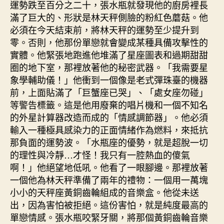
運勢跌至百分之二十，張水瓶就發現他的廚房裡長
滿了巨大的、形狀是林天秤側臉的粉紅色蘑菇。他
必須在今天結束前，將林天秤的運勢至少提升到
零。否則，他那份單戀就會變成某種具備攻擊性的
實體。他緊張地跑進他堆滿了星座圖表和過期甜甜
圈的地下室，那裡放著他的秘密武器。「我需要星
象學輔助儀！」他衝到一個像是老式彈珠臺的機器
前，上面貼滿了「巨蟹座已哭」、「處女座勿碰」
等警告標籤。這是他用廢棄的唱片機和一個不知名
的外星計算器改造而成的「情感調節器」。他必須
輸入一種極具感染力的正面情緒作為燃料，來抵抗
那負面的運勢波。「水瓶座的優勢，就是超脫一切
的理性與冷靜…才怪！我只有一腔熱血的傻氣
啊！」他絕望地低吼。他看了一眼腳邊。那裡放著
一個他為林天秤準備了兩年的禮物：一個用一萬塊
小小的天秤座黃銅齒輪組成的音樂盒。他從未送
出，因為害怕被拒絕。這份害怕，就是純度最高的
單戀情感。張水瓶咬緊牙關，將那個黃銅齒輪音樂