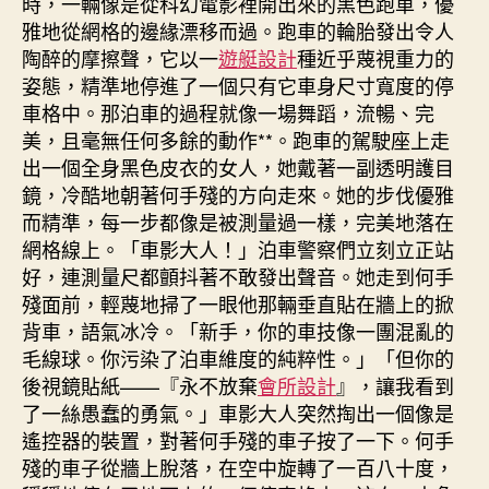
時，一輛像是從科幻電影裡開出來的黑色跑車，優
雅地從網格的邊緣漂移而過。跑車的輪胎發出令人
陶醉的摩擦聲，它以一
遊艇設計
種近乎蔑視重力的
姿態，精準地停進了一個只有它車身尺寸寬度的停
車格中。那泊車的過程就像一場舞蹈，流暢、完
美，且毫無任何多餘的動作**。跑車的駕駛座上走
出一個全身黑色皮衣的女人，她戴著一副透明護目
鏡，冷酷地朝著何手殘的方向走來。她的步伐優雅
而精準，每一步都像是被測量過一樣，完美地落在
網格線上。「車影大人！」泊車警察們立刻立正站
好，連測量尺都顫抖著不敢發出聲音。她走到何手
殘面前，輕蔑地掃了一眼他那輛垂直貼在牆上的掀
背車，語氣冰冷。「新手，你的車技像一團混亂的
毛線球。你污染了泊車維度的純粹性。」「但你的
後視鏡貼紙——『永不放棄
會所設計
』，讓我看到
了一絲愚蠢的勇氣。」車影大人突然掏出一個像是
遙控器的裝置，對著何手殘的車子按了一下。何手
殘的車子從牆上脫落，在空中旋轉了一百八十度，