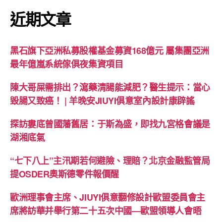
近期文章
黑石旗下亞洲私募股權基金募資168億元 屬集團亞洲
最年億嵐系統傢俱夜集資項目
陳大哥屎需排出？瀉藥清腸能減肥？醫生提示：當心
毀腸又致癌！ | 羊晚安JIUYI俱意室內設計康辟謠
探訪婁底曾國藩舊居：于斯為盛，即找九宮格會議是
湖湘底氣
“七下八上”主汛期若何避險、理賠？北京金融監管局
提OSDER奧斯德零件報價醒
歐洲理事會主席、JIUYI俱意翻修設計歐盟委員會主
席將訪華并舉行第二十五次中國—歐盟領導人會晤