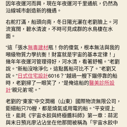
因年夜運河而興，現在年夜運河千里通航，仍然為
沿線城市創造新的機遇。
右舵打滿，船頭向南，冬日陽光灑在老劉臉上。河
流寬闊，碧水清波，不時可見成群的水鳥棲在水
面。
“這「張水
無毒建材
瓶！你的傻氣，根本無法與我的
噸級物質力學抗衡！財富就是宇宙的基本定律！」
幾年年夜運河管理得好，河水清，看著舒暢。”老劉
說。“新船沒啥淨化，這點舊船可比不了。”老劉又
說。“
日式住宅設計
6016？”越過一艘下錨停靠的船
時，老劉掃了一眼笑了，“是俺這船的
醫美診所設
計
‘親兄弟’呢。”
老劉的“東家”中交潤楊（山東）國際物流無限公司，
鉅細船只70艘，都是燒氣或用電的船。“平安提上
往，能耗《宇宙水餃與終極醬料師》第一章：蒜泥
與末日預兆廖沾沾坐在他那間被稱為「宇宙水餃中