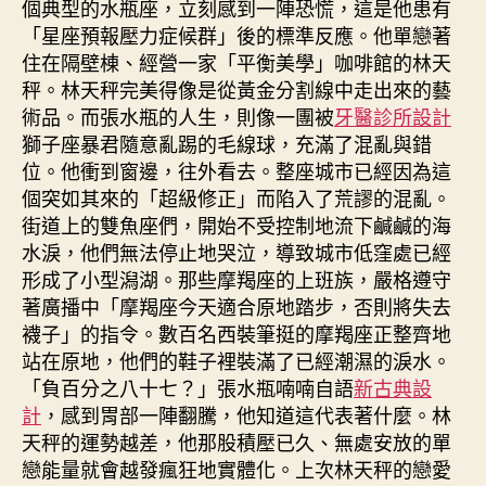
個典型的水瓶座，立刻感到一陣恐慌，這是他患有
「星座預報壓力症候群」後的標準反應。他單戀著
住在隔壁棟、經營一家「平衡美學」咖啡館的林天
秤。林天秤完美得像是從黃金分割線中走出來的藝
術品。而張水瓶的人生，則像一團被
牙醫診所設計
獅子座暴君隨意亂踢的毛線球，充滿了混亂與錯
位。他衝到窗邊，往外看去。整座城市已經因為這
個突如其來的「超級修正」而陷入了荒謬的混亂。
街道上的雙魚座們，開始不受控制地流下鹹鹹的海
水淚，他們無法停止地哭泣，導致城市低窪處已經
形成了小型潟湖。那些摩羯座的上班族，嚴格遵守
著廣播中「摩羯座今天適合原地踏步，否則將失去
襪子」的指令。數百名西裝筆挺的摩羯座正整齊地
站在原地，他們的鞋子裡裝滿了已經潮濕的淚水。
「負百分之八十七？」張水瓶喃喃自語
新古典設
計
，感到胃部一陣翻騰，他知道這代表著什麼。林
天秤的運勢越差，他那股積壓已久、無處安放的單
戀能量就會越發瘋狂地實體化。上次林天秤的戀愛