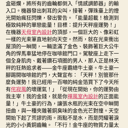
盒砸爛，將所有的齒輪都倒入「情感調節器」的輸
入口。機器發出刺耳的尖叫，接著，彈珠臺上的燈
光開始瘋狂閃爍，發出警告。「能量超載！檢測到
極致純粹的單戀能量！目標：提升天秤座運勢！」
在機器
天母室內設計
的頂部，一個巨大的、像彩虹
一樣的光束筆直地射向天空。然而，就在光束衝出
屋頂的一瞬間，一輛塗滿了金色、裝飾著巨大公牛
角的悍馬車猛地停在咖啡館門口。駕駛座上走下一
個全身肌肉、戴著鑽石項圈的男人，那人正是林天
秤的狂熱追求者——金牛座霸總牛土豪。牛土豪一
腳踢開咖啡館的門，大聲宣布：「天秤！別管那什
麼負運勢！我已經用一百噸的純金箔買下了今天所
有
侘寂風
的壞運氣！」「從現在開始，你的運勢由
我主宰！我的金錢，就是你
禪風室內設計
的正面能
量！」牛土豪的行為，讓張水瓶的光束在空中瞬間
扭曲，與一種夾雜著銅臭味的金色光芒對撞。天空
開始下起了荒謬的雨。雨點不是水，而是閃耀著淚
光的小小黃銅齒輪。「不行！金牛座的物質力量太