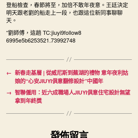
登船檢查，春節將至，加倍不敢年夜意。王廷決定
明天跟老劉的船走上一段，也跟這位新同事聊聊
天。
“劉師傅，這趟 TC:jiuyi9follow8
6995e5b6253521.73992748
←
新春走基層 | 從威尼斯到蕪湖的禮物 意年夜利姑
娘的“心安JIUYI俱意翻修設計”中國年
→
智聯僱用：近六成職場人JIUYI俱意住宅設計無望
拿到年終獎
發佈留言