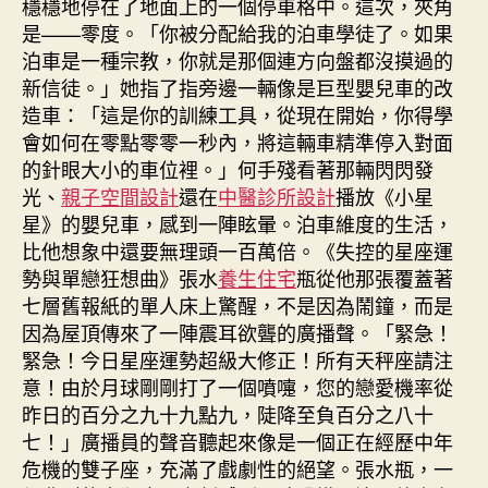
穩穩地停在了地面上的一個停車格中。這次，夾角
是——零度。「你被分配給我的泊車學徒了。如果
泊車是一種宗教，你就是那個連方向盤都沒摸過的
新信徒。」她指了指旁邊一輛像是巨型嬰兒車的改
造車：「這是你的訓練工具，從現在開始，你得學
會如何在零點零零一秒內，將這輛車精準停入對面
的針眼大小的車位裡。」何手殘看著那輛閃閃發
光、
親子空間設計
還在
中醫診所設計
播放《小星
星》的嬰兒車，感到一陣眩暈。泊車維度的生活，
比他想象中還要無理頭一百萬倍。《失控的星座運
勢與單戀狂想曲》張水
養生住宅
瓶從他那張覆蓋著
七層舊報紙的單人床上驚醒，不是因為鬧鐘，而是
因為屋頂傳來了一陣震耳欲聾的廣播聲。「緊急！
緊急！今日星座運勢超級大修正！所有天秤座請注
意！由於月球剛剛打了一個噴嚏，您的戀愛機率從
昨日的百分之九十九點九，陡降至負百分之八十
七！」廣播員的聲音聽起來像是一個正在經歷中年
危機的雙子座，充滿了戲劇性的絕望。張水瓶，一