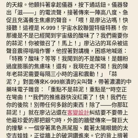
的天線。他顫抖著拿起儀器，按下通話鈕。儀器發
出「滋——」的電流聲，接著傳來一陣高八度、急
促且充滿養生焦慮的聲音。「喂！是廖沾沾嗎！快
接聽！這裡是 K-999！宇宙水餃聯盟特級特務！你
那邊是不是已經聞到宇宙級的酸味了？我們需要你
的蒜泥！你被徵召了！馬上！」廖沾沾的耳朵被這
聲音震得嗡嗡作響，他捏著對講機，困惑地喊道：
「特務？酸味？等等！我聞到的不是酸味！是麵粉
過度膨脹的焦慮味！還有，我現在走不開！我的陳
年老蒜泥需要每隔三小時的溫和震動！」「蒜
泥？」對面傳來K-999崩潰的尖叫聲，帶著濃濃的中
藥味電子雜音：「重點不是蒜泥！重點是**時空正
在彎曲！**我們的推進器快沒紅棗了！快！我們在
你的後院！別帶任何多餘的東西！除了——你那缸
蒜泥！」就在廖沾沾還在
客變設計
糾結要不要帶上
他最珍愛的那把銀勺時，外面的牆壁傳來一聲巨大
的撞擊。一個穿著黑色燕尾服、戴著太陽眼鏡的太
空吉娃娃，正從牆上的破洞鑽進來。它的背上揹著