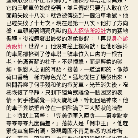
它的三號車位始終空著，並且傳說只要有人敢在它
面前失敗十八次，就會被傳送到一個泊車地獄。他
已經失敗了十七次。現在是第十八次。他打了方向
盤，車頭朝著銅獨角獸的
私人招待所設計
方向猛地
偏轉。後視鏡發出最後的溫柔提醒：「再見
身心診
所設計
，世界。」他沒有撞上獨角獸，但他那顫抖
的車尾卻擦到了停車塔三號車位入口處的一根古
老、佈滿苔蘚的柱子。不是撞擊，而是輕柔的碰
觸，像戀人之間的耳語。接著，一道濃郁的、像薄
荷口香糖一樣的綠色光芒。猛地從柱子爆發出來，
瞬間吞噬了何手殘和他的掀背車。光芒消失後，窄
巷恢復了平靜，只剩下獨角獸雕像一臉困惑的表
情。何手殘感覺一陣天旋地轉，等他回過神來，他
的車子竟然垂直停在一個貼滿了巨大獎狀的牆壁
上。獎狀上寫著：「完美倒車入庫獎——第零點零
零零零零九度偏差。」落款人是「倒車王」。他趕
緊從車窗探出頭，發現周圍不再是熟悉的城市街