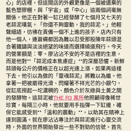
心」的店裡，但這間店的外觀更像是一個被遺棄的
藍色塑膠棚，與「宇宙」或「中心」這兩個詞毫無
關係。他正在對著一缸已經發酵了七個月又七天的
老蒜泥嘆氣。「你還不夠靈動，我的蒜泥。」他輕
聲細語，彷彿在責備一個不上進的孩子。店內只有
他一個人，連蒼蠅都因為難以忍受那股陳年蒜頭混
合著鐵鏽與淡淡絕望的味道而選擇繞道飛行。今天
的營業額是：零。廖沾沾不安的不是店裡的生意，
而是他對**「蒜泥成本焦慮症」**的深層恐懼。新鮮
蒜頭每公斤的價格正在以超光速上漲，如果再這樣
下去，他引以為傲的「靈魂蒜泥」將難以為繼。他
拿著一把被磨得光滑、閃耀著不祥光芒的小銀勺，
從缸底撈起一坨濃稠的、顏色介於灰綠與土黃之間
的發酵物。這蒜泥被
THE R3 寓所
他照顧得像稀世
珍寶，每隔三小時，他就要用手指彈一下缸邊，確
保它能感受到**「溫和的震動」**，以助其在精神上
達到圓滿。就在廖沾沾專注於與蒜泥進行心靈交流
時，外面的世界開始發出一些不對勁的信號。首先