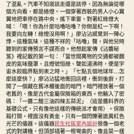
了混亂。汽車不知道該走還是該停，因為無論從哪
個方向看，都是綠燈。一個穿著西裝的男人小心翼
翼地把車停在路中央，搖下車窗，對著紅綠燈大
喊：「喂！你為什麼咕嚕咕嚕？你倒是紅一下啊！
我要向左轉！綠燈沒用啊！」廖沾沾感覺到一陣心
悸。這種氣味，這種不祥的「咕嚕」聲，與他兒時
聽到的家傳預言不謀而合。他想起家傳《沾醬秘
笈》裡記載的第一句：「當世間萬物的交通都被麵
皮的氣味籠罩，且燈號恒綠、聲如湯沸時，便是宇
宙水餃臨界點到來之時。」「七點五個地球年…怎
麼這麼快？」廖沾沾猛地衝回店裡，衝到後廚，打
開了一個藏在舊冰櫃後面的暗門。暗門裡放著一個
老舊的、像是古代金屬保險箱的東西。他輸入了密
碼：「一醬二醋三油四辣五蒜泥」（這是醬料界的
基礎公式，只有像他這樣的傳統派才會用）。保險
箱打開，裡面沒有黃金，只有一個閃爍著詭異紅色
光芒的儀器。這儀器
民生社區室內設計
很像一個老
式的對講機，但頂部插著一根彎曲的、像韭菜一樣