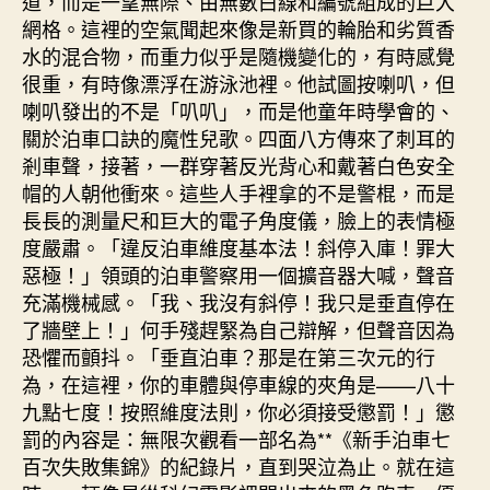
道，而是一望無際、由無數白線和編號組成的巨大
網格。這裡的空氣聞起來像是新買的輪胎和劣質香
水的混合物，而重力似乎是隨機變化的，有時感覺
很重，有時像漂浮在游泳池裡。他試圖按喇叭，但
喇叭發出的不是「叭叭」，而是他童年時學會的、
關於泊車口訣的魔性兒歌。四面八方傳來了刺耳的
剎車聲，接著，一群穿著反光背心和戴著白色安全
帽的人朝他衝來。這些人手裡拿的不是警棍，而是
長長的測量尺和巨大的電子角度儀，臉上的表情極
度嚴肅。「違反泊車維度基本法！斜停入庫！罪大
惡極！」領頭的泊車警察用一個擴音器大喊，聲音
充滿機械感。「我、我沒有斜停！我只是垂直停在
了牆壁上！」何手殘趕緊為自己辯解，但聲音因為
恐懼而顫抖。「垂直泊車？那是在第三次元的行
為，在這裡，你的車體與停車線的夾角是——八十
九點七度！按照維度法則，你必須接受懲罰！」懲
罰的內容是：無限次觀看一部名為**《新手泊車七
百次失敗集錦》的紀錄片，直到哭泣為止。就在這