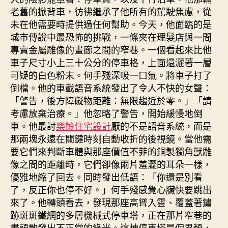
老舊的掀背車，彷彿繼承了他所有的駕駛焦慮，從
未在他需要時提供過任何幫助。今天，他面臨的是
城市傳說中最恐怖的挑戰，一條夾在理髮店與一間
專賣金屬雕像的畫廊之間的窄巷。一個看起來比他
車子尺寸小上三十公分的停車格，上面還灑著一層
可疑的白色粉末。何手殘深吸一口氣。將車子打了
倒檔。他的車載語音系統發出了令人不快的女聲：
「警告，後方障礙物距離：無限趨近於零。」「請
考慮放棄治療。」他忽略了警告，開始緩慢地倒
車。他最討
樂齡住宅設計
厭的不是語音系統，而是
那兩塊永遠在關鍵時刻自動收折的後視鏡。當他需
要它們來判斷車體與那座價值不菲的銅製獨角獸雕
像之間的距離時，它們卻像兩片羞澀的耳朵一樣，
優雅地縮了回去。同時發出低語：「你還是別看
了，反正你也停不好。」何手殘感覺心臟快要跳出
來了。他轉頭看去，發現那座高聳入雲、覆蓋著鏽
跡斑斑鐵網的多層機械式停車塔，正在那片窄巷的
盡頭散發出不正常的綠光。這棟停車塔是個異類，