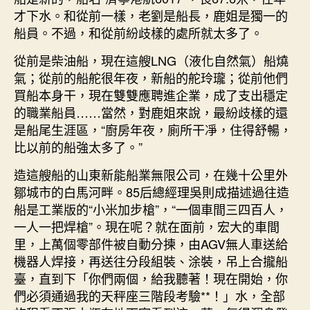
才下水。和從前一樣，老劉是船長，鹿姐是獨一的
船員。不過，和從前紛歧樣的處所就太多了。
從前是柴油船，現在這艘LNG（液化自然氣）船燒
氣；從前的船舵很年夜，新船的舵玲瓏；從前他們
買船本身干，現在雙雙應聘進企業，成了支出穩定
的職業船員……當然，對鹿姐來說，最紛歧樣的還
是船尾生涯區，“廚房年夜，廁所干凈，住得舒暢，
比以前的船強太多了。”
造這艘船的山東新能船業無限公司，在幾十公里外
鄒城市的白馬河畔。85后總經理吳則成描述過往造
船是工業版的“小米加步槍”，“一個車間三四百人，
一人一把焊槍”。現在呢？就在面前，宏大的車間
里，上萬個零部件被自動分揀，由AGV無人車送給
機器人焊接，再送往分段組裝、涂裝，吊上合攏船
臺，直到下「你們兩個，給我聽著！現在開始，你
們必須通過我的天秤座三階段考驗**！」水，全部