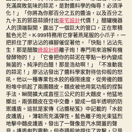
充滿腐敗氣味的蒜泥，是對醬料學的侮辱！必須淨
化！」「你將為你那百分之五的醬油，以及百分之
九十五的邪惡蒜頭付出
豪宅設計
代價！」醋罐機器
人的頂端裂開，露出了一個巨大的管口，正在聚積
藍色光芒。K-999特務用它穿著燕尾服的小爪子，一
把抓住了廖沾沾的褲腳催促著他。「快點！沾沾先
生！那是醋酸
綠設計師
離子炮！專門用來溶解有機
發酵物的！」「它會把你的蒜泥在零點一秒內變成
無菌的、純淨的白醋！那是浩劫啊！」「不准動我
的蒜泥！」廖沾沾發出了醬料學家對待信仰般的怒
吼。他以一種專業包水餃的極限速度，從旁邊的麵
粉堆中抓起了兩團麵皮。麵皮被他用氣功般的捏製
手法，瞬間擴大成直徑三公尺的巨大麵皮。他猛地
擲出，兩張麵皮在空中交疊，變成一個半透明的防
禦護盾。這就是家傳《沾醬秘笈》中記載的「水餃
皮護盾」，薄韌而充滿彈性。藍色離子炮光束猛烈
地擊中麵皮護盾，發出了一聲像是汽水開蓋的聲
音。護盾劇烈震動，但奇蹟般地擋住了攻擊，只是