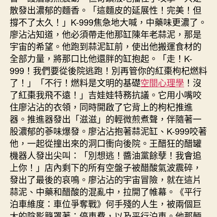
散發出濃郁的麵香。「這麵皮的延展性！完美！但
撐不了太久！」K-999焦急地大喊，中藥味更濃了。
廖沾沾知道，他必須帶走他那缸陳年老蒜泥，那是
宇宙的希望。他跑到蒜泥缸前，使出他搬運食材的
全部力量，將那口比他還胖的缸抱起。「走！K-
999！我們要從後院逃跑！別再管你的紅棗枸杞燃料
了！」「不行！燃料是文明的基礎
空間心理學
！沒
了紅棗我飛不遠！」吉娃娃特務抗議。它用小嘴咬
住廖沾沾的衣領，同時開啟了它背上的枸杞推進
器。推進器發出「滋滋」的輕微煎煮聲，伴隨著一
股濃郁的蔘味爆發。廖沾沾抱著蒜泥缸、K-999咬著
他，一起從撞出來的洞口衝向後院。王醋狂的醋罐
機器人發出尖叫：「別想逃！醬油黨餘孽！我會追
上你！」店內剩下的所有空盤子被醋酸氣波震碎，
發出了最後的哀鳴。廖沾沾的宇宙冒險，就在這片
蒜泥、中藥和醋酸的混亂中，拉開了帷幕。《平行
泊車維度：車位爭奪戰》何手殘的人生，被兩個巨
大的陰影籠罩著：停車費，以及平行泊車。他那輛