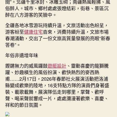
設
間”。北疆千里冰封、冰雕玉砌；南疆熱風輕拂、風
計
俗醉人。城市、鄉村處處張燈結彩，街巷、景區沉
文
醉在八方游客的笑臉中。
旅
市
全疆各地冰雪游玩持續升溫，文旅活動出色紛呈，
場
游客紛至
健康住宅
沓來，消費持續升溫，文旅市場
春
春潮涌動，交出了一份文旅高質量發展的亮眼“新春
意
答卷”。
盎
然〉
年俗非遺增年味
中
鏗鏘無力的威風鑼鼓
遊艇設計
、靈動喜慶的龍獅騰
躍、妙趣橫生的風俗扮演、歡快熱烈的麥西熱
甫……2月17日，2026年春節社火展演活動把洛浦
縣變成歡樂的陸地，16支特點方隊的演員們身著盛
裝、載歌載舞，展演隊伍走到哪里，掌聲、歡呼
聲、喝采聲就響成一片，處處瀰漫著歡樂、喜慶、
祥和的節日氛圍。