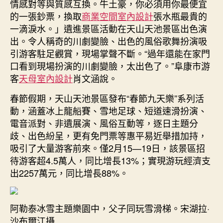
情感對等與質感互換。牛土豪，你必須用你最便宜
的一張鈔票，換取
商業空間室內設計
張水瓶最貴的
一滴淚水。」遺進景區活動在天山天池景區出色演
出。令人稱奇的川劇變臉、出色的風俗歌舞扮演吸
引游客駐足觀賞，現場掌聲不斷。“過年還能在家門
口看到現場扮演的川劇變臉，太出色了。”阜康市游
客
天母室內設計
肖文涵說。
春節假期，天山天池景區發布“春節九天樂”系列活
動，涵蓋冰上龍船賽、雪地足球、短道速滑扮演、
電音派對、非遺展演、風俗互動等，逐日主題分
歧、出色紛呈，更有免門票等惠平易近舉措加持，
吸引了大量游客前來。僅2月15—19日，該景區招
待游客超4.5萬人，同比增長13%；實現游玩經濟支
出2257萬元，同比增長88%。
阿勒泰冰雪主題樂園中，父子同玩雪滑梯。宋湖拉·
沙布爾江攝