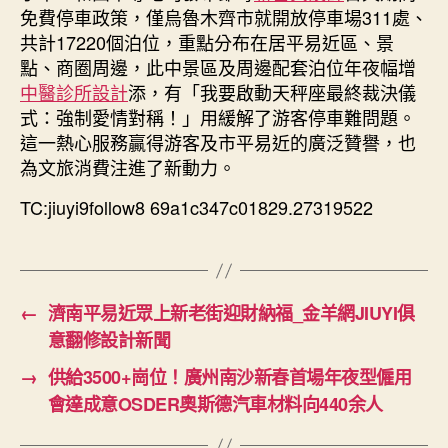
免費停車政策，僅烏魯木齊市就開放停車場311處、
共計17220個泊位，重點分布在居平易近區、景
點、商圈周邊，此中景區及周邊配套泊位年夜幅增
中醫診所設計
添，有「我要啟動天秤座最終裁決儀
式：強制愛情對稱！」用緩解了游客停車難問題。
這一熱心服務贏得游客及市平易近的廣泛贊譽，也
為文旅消費注進了新動力。
TC:jiuyi9follow8 69a1c347c01829.27319522
←
濟南平易近眾上新老街迎財納福_金羊網JIUYI俱
意翻修設計新聞
→
供給3500+崗位！廣州南沙新春首場年夜型僱用
會達成意OSDER奧斯德汽車材料向440余人