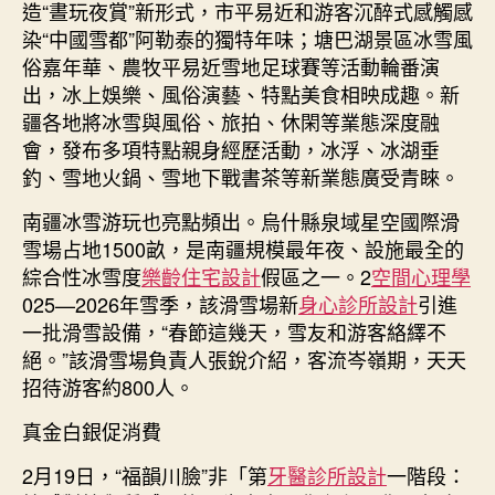
造“晝玩夜賞”新形式，市平易近和游客沉醉式感觸感
染“中國雪都”阿勒泰的獨特年味；塘巴湖景區冰雪風
俗嘉年華、農牧平易近雪地足球賽等活動輪番演
出，冰上娛樂、風俗演藝、特點美食相映成趣。新
疆各地將冰雪與風俗、旅拍、休閑等業態深度融
會，發布多項特點親身經歷活動，冰浮、冰湖垂
釣、雪地火鍋、雪地下戰書茶等新業態廣受青睞。
南疆冰雪游玩也亮點頻出。烏什縣泉域星空國際滑
雪場占地1500畝，是南疆規模最年夜、設施最全的
綜合性冰雪度
樂齡住宅設計
假區之一。2
空間心理學
025—2026年雪季，該滑雪場新
身心診所設計
引進
一批滑雪設備，“春節這幾天，雪友和游客絡繹不
絕。”該滑雪場負責人張銳介紹，客流岑嶺期，天天
招待游客約800人。
真金白銀促消費
2月19日，“福韻川臉”非「第
牙醫診所設計
一階段：