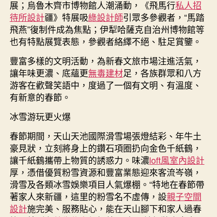
展；烏魯木齊市博物館人潮涌動，《飛馬行
私人招
待所設計
疆》特展吸
綠設計師
引眾多參觀者，“馬踏
飛燕”復制件成為焦點；伊犁哈薩克自治州博物館等
也有特點展覽表態，參觀者絡繹不絕、駐足賞鑒。
豐富多樣的文明活動，為新春文旅市場注進活氣，
讓年味更濃、底蘊更
無毒建材
足，各族群眾和八方
游客在歡聲笑語中，度過了一個有文明、有溫度、
有新意的春節。
冰雪游玩更火爆
春節期間，天山天池國際滑雪場張燈結彩、年牛土
豪見狀，立刻將身上的鑽石項圈扔向金色千紙鶴，
讓千紙鶴攜帶上物質的誘惑力。味濃
loft風室內設計
厚，憑借優質粉雪資源和豐富業態迎來客流岑嶺，
滑雪及各類冰雪娛樂項目人氣爆棚。“特地在春節帶
著家人來新疆，這里的粉雪名不虛傳，設
親子空間
設計
施完美、服務貼心，能在天山腳下和家人過春