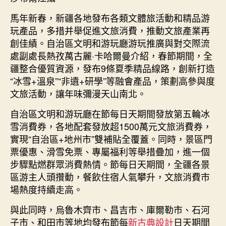
馬年新春，新疆各地發布各類文體旅活動和精品游
玩產品，多措并舉促進文旅消費，推動文旅產業再
創佳績。自治區文明和游玩廳游玩推廣與對交際流
處副處長熱孜萬古麗·卡哈爾曼介紹，春節期間，全
疆整合優質資源，發布9條夏季精品線路，創新打造
“冰雪+溫泉”“非遺+研學”等融會產品，策劃高參與度
文旅活動，讓年味彌漫天山南北。
自治區文明和游玩廳在節每日天期間發放第五輪冰
雪消費券，各地配套發放超1500萬元文旅消費券，
實現“自治區+地州市”雙補貼全覆蓋。同時，景區門
票優惠、滑雪免票、專屬福利等舉措疊加，進一個
步驟點燃群眾消費熱情。節每日天期間，全疆各景
區游主人頭攢動，餐飲住宿人氣攀升，文旅消費市
場熱度持續走高。
與此同時，烏魯木齊市、昌吉市、庫爾勒市、石河
子市、和田市等地均發布節每
新古典設計
日天期間