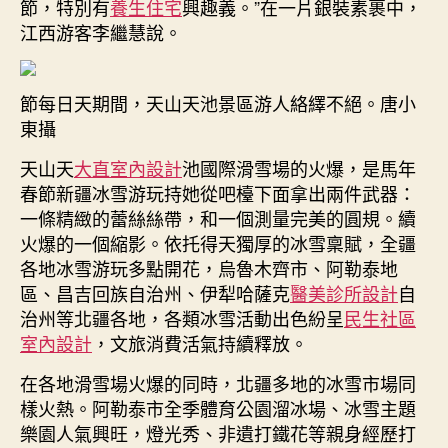
節，特別有
養生住宅
興趣義。”在一片銀裝素裹中，
江西游客李繼慧說。
節每日天期間，天山天池景區游人絡繹不絕。唐小
東攝
天山天
大直室內設計
池國際滑雪場的火爆，是馬年
春節新疆冰雪游玩持她從吧檯下面拿出兩件武器：
一條精緻的蕾絲絲帶，和一個測量完美的圓規。續
火爆的一個縮影。依托得天獨厚的冰雪稟賦，全疆
各地冰雪游玩多點開花，烏魯木齊市、阿勒泰地
區、昌吉回族自治州、伊犁哈薩克
醫美診所設計
自
治州等北疆各地，各類冰雪活動出色紛呈
民生社區
室內設計
，文旅消費活氣持續釋放。
在各地滑雪場火爆的同時，北疆多地的冰雪市場同
樣火熱。阿勒泰市全季體育公園溜冰場、冰雪主題
樂園人氣興旺，燈光秀、非遺打鐵花等親身經歷打