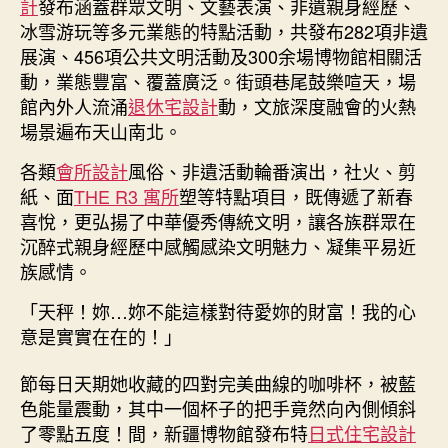
計
發布涵蓋群眾文明、文藝表演、非遺親身經歷、
冰雪游玩等多元業態的特點活動，共發布282項非遺
展演、456項公共文明活動及300余場博物館相關活
動，業態豐富、覆蓋廣泛。街頭巷尾鼓樂喧天，場
館內外人流涌
退休宅設計
動，文旅深度融會的火熱
場景遍布天山南北。
各類
會所設計
風俗、非遺活動輪番演出，社火、剪
紙、面
THE R3 寓所
塑等特點項目，既傳遞了新春
喜悅，更弘揚了中華優秀傳統文明，讓各族群眾在
沉醉式親身經歷中感觸感染文明魅力、凝集平易近
族感情。
「天秤！妳…妳不能這樣對待愛妳的財富！我的心
意是實實在在的！」
節每日天期她收藏的四對完美曲線的咖啡杯，被藍
色能量震動，其中一個杯子的把手竟然向內側傾斜
了零點五度！間，新疆博物館發布特
日式住宅設計