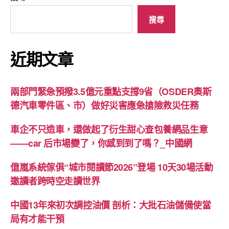
搜尋
近期文章
兩部門緊急預撥3.5億元重點支撐9省（OSDER奧斯
德汽車零件區、市）做好災害應急搶險救災任務
車企不只造車，還做起了衍生甜心查包養網品生意
——car 后市場變了，你感到到了嗎？_中國網
億嵐系統傢俱“城市閱讀節2026”登場 10天30場活動
邀讀者跨時空走讀世界
中國13年來初次調控油價 剖析：大批石油儲備使當
局有才能干預