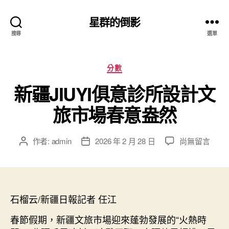
星群的倒影
搜尋
選單
分
分數
類
新疆JIUYI俱意診所設計文
旅市場春意盎然
在
作者:
admin
2026 年 2 月 28 日
尚無留言
文
文
〈新
章
章
疆
作
發
JIUYI
者
佈
俱
日
意
石榴云/新疆日報記者 任江
期
診
春節假期，新疆文旅市場迎來蓬勃發展的“火熱時
所