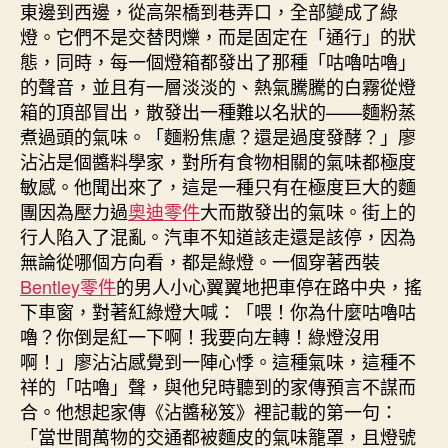
東邊到西邊，從高架橋到巷弄口，全部變成了綠
燈。它們不是交替閃爍，而是固定在「通行」的狀
態，同時，每一個燈箱都發出了那種「咕嚕咕嚕」
的聲音，並且有一層淡淡的、熱氣騰騰的白霧從燈
箱的頂部冒出，散發出一種難以名狀的——麵粉蒸
煮過頭的氣味。「麵粉焦慮？還是過度發酵？」廖
沾沾是個醬料學家，對所有食物相關的氣味都極度
敏感。他聞出來了，這是一種只有在極度巨大的麵
團因為壓力過
奧迪零件
大而散發出的氣味。街上的
行人陷入了混亂。汽車不知道該走還是該停，因為
無論從哪個方向看，都是綠燈。一個穿著西裝
Bentley零件
的男人小心翼翼地把車停在路中央，搖
下車窗，對著紅綠燈大喊：「喂！你為什麼咕嚕咕
嚕？你倒是紅一下啊！我要向左轉！綠燈沒用
啊！」廖沾沾感覺到一陣心悸。這種氣味，這種不
祥的「咕嚕」聲，與他兒時聽到的家傳預言不謀而
合。他想起家傳《沾醬秘笈》裡記載的第一句：
「當世間萬物的交通都被麵皮的氣味籠罩，且燈號