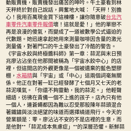
動販賣機，販賣機發出痛苦的呻吟。牛土豪看到林
壯
天秤終於對自己說話，興奮地大喊：「天秤！別擔
龍
心！我用百萬現金買下這棟樓，讓你隨意破
台北汽
將
車零件
汽車零件報價
壞！這就是愛！」他的單戀不
OSDER
再是浪漫的傻氣，而變成了一道被數學公式逼迫的
奧
代數題。她迅速拿起她用來測量咖啡因含量的激光
斯
德
測量儀，對著門口的牛土豪發出了冷酷的警告。
零
《宇宙水餃與終極醬料師》第一章：蒜泥與末日預
件
兆廖沾沾坐在他那間被稱為「宇宙水餃中心」的店
報
裡，但這間店的外觀更像是一個被遺棄的藍色塑膠
價
棚，
水箱精
與「宇宙」或「中心」這兩個詞毫無關
接
係。他正在對著一缸已經發酵了七個月又七天的老
替
蒜泥嘆氣。「你還不夠靈動，我的蒜泥。」他輕聲
肖
細語，彷彿在責備一個不上進的孩子。店內只有他
亞
慶
一個人，連蒼蠅都因為難以忍受那股陳年蒜頭混合
職
著鐵鏽與淡淡絕望的味道而選擇繞道飛行。今天的
位〉
營業額是：零。廖沾沾不安的不是店裡的生意，而
中
是他對**「蒜泥成本焦慮症」**的深層恐懼。新鮮蒜