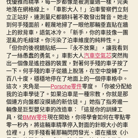
伐優雅而精準，每一步都像是被測量過一樣，完美
地落在網格線上。「車影大人！」泊車警察們立刻
立正站好，連測量尺都顫抖著不敢發出聲音。她走
到何手殘面前，輕蔑地掃了一眼他那輛垂直貼在牆
上的掀背車，語氣冰冷。「新手，你的車技像一團
混亂的毛線球。你污染了泊車維度的純粹性。」
「但你的後視鏡貼紙——『永不放棄』，讓我看到
了一絲愚蠢的勇氣。」車影大人
汽車空氣芯
突然掏
出一個像是遙控器的裝置，對著何手殘的車子按了
一下。何手殘的車子從牆上脫落，在空中旋轉了一
百八十度，穩穩地停在了地面上的一個停車格中。
這次，夾角是——
Porsche零件
零度。「你被分配給
我的泊車學徒了。如果泊車是一種宗教，你就是那
個連方向盤都沒摸過的新信徒。」她指了指旁邊一
輛像是巨型嬰兒車的改造車：「這是你的訓練工
具，從
BMW零件
現在開始，你得學會如何在零點零
零一秒內，將這輛車精準停入對面的針眼大小的車
位裡。」何手殘看著那輛閃閃發光、還在播放《小