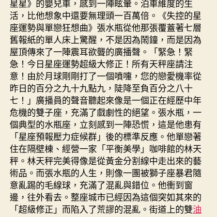
星星》的嬰兒車，感到一陣眩暈。泊車維度的生
活，比他想象中還要無理頭一百萬倍。《失控的星
座運勢與單戀狂想曲》張水瓶從他那張覆蓋著七層
舊報紙的單人床上驚醒，不是因為鬧鐘，而是因為
屋頂傳來了一陣震耳欲聾的廣播聲。「緊急！緊
急！今日星座運勢超級大修正！所有天秤座請注
意！由於月球剛剛打了一個噴嚏，您的戀愛機率從
昨日的百分之九十九點九，陡降至負百分之八十
七！」廣播員的聲音聽起來像是一個正在經歷中年
危機的雙子座，充滿了戲劇性的絕望。張水瓶，一
個典型的水瓶座，立刻感到一陣恐慌，這是他患有
「星座預報壓力症候群」後的標準反應。他單戀著
住在隔壁棟、經營一家「平衡美學」咖啡館的林天
秤。林天秤完美得像是從黃金分割線中走出來的藝
術品。而張水瓶的人生，則像一團被獅子座暴君隨
意亂踢的毛線球，充滿了混亂與錯位。他衝到窗
邊，往外看去。整座城市已經因為這個突如其來的
「超級修正」而陷入了荒謬的混亂。街道上的雙
油