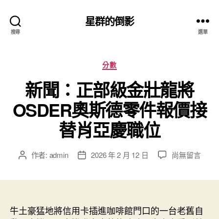
星群的倒影
搜尋
選單
分
分數
類
新聞：正部級金壯龍將
OSDER奧斯德零件報價接
替肖亞慶職位
在
作者:
admin
2026 年 2 月 12 日
尚無留言
文
文
〈新
章
章
聞：
作
發
正
者
佈
部
日
級
牛土豪猛地將信用卡插進咖啡館門口的一台老舊自
期
金