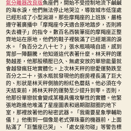
氣分離器改良版
魚座們，開始不受控制地流下鹹鹹
的海水淚，他們無法停止地哭泣，導致城市低窪處
已經形成了小型潟湖。那些摩羯座的上班族，嚴格
遵守著廣播中「摩羯座今天適合原地踏步，否則將
失去襪子」的指令。數百名西裝筆挺的摩羯座正整
齊地站在原地，他們的鞋子裡裝滿了已經潮濕的淚
水。「負百分之八十七？」張水瓶喃喃自語，感到
胃部一陣翻騰，他知道這代表著什麼。林天秤的運
勢越差，他那股積壓已久、無處安放的單戀能量就
會越發瘋狂地實體化。上次林天秤的戀愛運勢跌至
百分之二十，張水瓶就發現他的廚房裡長滿了巨大
的、形狀是林天秤側臉的粉紅色蘑菇。他必須在今
天結束前，將林天秤的運勢至少提升到零。否則，
他那份單戀就會變成某種具備攻擊性的實體。他緊
張地跑進他堆滿了星座圖表和過期甜甜圈的地下
室，那裡放著他的秘密武器。「我需要星象學輔助
儀！」他衝到一個像是老式彈珠臺的機器前，上面
貼滿了「巨蟹座已哭」、「處女座勿碰」等警告標