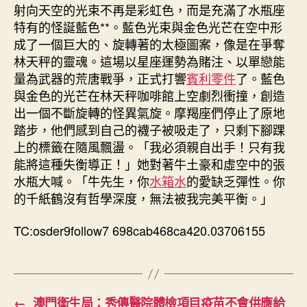
射向天空的光束不再是彩虹色，而是充滿了水瓶座
特有的怪誕藍色**。藍色光束與金色光芒在空中形
成了一個巨大的、旋轉著的太極圖案，像是在爭奪
林天秤的靈魂。這場以星座運勢為賭注、以單戀能
量為武器的荒唐戰爭，正式打響
賓利零件
了。藍色
與金色的光芒在林天秤咖啡館上空劇烈衝撞，創造
出一個不斷旋轉的怪異氣旋。摩羯座們停止了原地
踏步，他們感到自己的襪子被吸走了，只剩下腳踝
上的標籤在隨風飄盪。「我必須親自出手！只有我
能將這種失衡導正！」她對著牛土豪和虛空中的張
水瓶大喊。「牛先生，你
水箱水
的愛缺乏彈性。你
的千紙鶴沒有哲學深度，無法被我完美平衡。」
TC:osder9follow7 698cab468ca420.03706155
←
澳門衛生局：秀傳醫院體檢項目疫苗不會供應給