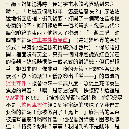
恒綠、聲如湯沸時，便是宇宙水餃臨界點到來之
時。」「七點五個地球年…怎麼這麼快？」廖沾沾
猛地衝回店裡，衝到後廚，打開了一個藏在舊冰櫃
後面的暗門。暗門裡放著一個老舊的、像是古代金
屬保險箱的東西。他輸入了密碼：「一醬二醋三油
四辣五蒜泥
汽車零件貿易商
」（這是醬料界的基礎
公式，只有像他這樣的傳統派才會用）。保險箱打
開，裡面沒有黃金，只有一個閃爍著詭異紅色光芒
的儀器。這儀器很像一個老式的對講機，但頂部插
著一根彎曲的、像韭菜一樣的天線。他顫抖著拿起
儀器，按下通話鈕。儀器發出「滋——」的電流聲
賓士零件
，接著傳來一陣高八度、急促且充滿養生
焦慮的聲音。「喂！是廖沾沾嗎！快接聽！這裡是
VW零件
K-999！宇宙水餃聯盟特級特務！你那邊是
不是已
德系車零件
經聞到宇宙級的酸味了？我們需
要你的蒜泥！你被徵召了！馬上！」廖沾沾的耳朵
被這聲音震得嗡嗡作響，他捏著對講機，困惑地喊
道：「特務？酸味？等等！我聞到的不是酸味！是