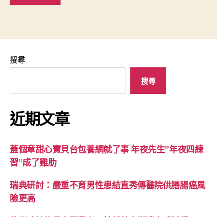
搜尋
搜尋
近期文章
蓋個章甜心寶貝台包養網就了事 年夜先生”年夜四練
習”成了雞肋
瑞典研討：嚴重不育男性患結直秀傳醫院供膳腸癌風
險更高