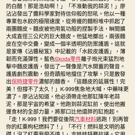
的白醋！那是浩劫啊！」「不准動我的蒜泥！」廖
沾沾發出了醬料學家對待信仰般的怒吼。他以一種
專業包水餃的極限速度，從旁邊的麵粉堆中抓起了
兩團麵皮。麵皮被他用氣功般的捏製手法，瞬間擴
大成直徑三公尺的巨大麵皮。他猛地擲出，兩張麵
皮在空中交疊，變成一個半透明的防禦護盾。這就
是家傳《沾醬秘笈》中記載的「水餃皮護盾」，薄
韌而充滿彈性。藍色
Skoda零件
離子炮光束猛烈地
擊中麵皮護盾，發出了一聲像是汽水開蓋的聲音。
護盾劇烈震動，但奇蹟般地擋住了攻擊，只是散發
出
保時捷零件
濃郁的麵香。「這麵皮的延展性！完
美！但撐不了太久！」K-999焦急地大喊，中藥味更
濃了。廖沾沾知道，他必須帶走他那缸陳年老蒜
泥，那是宇宙的希望。他跑到蒜泥缸前，使出他搬
運食材的全部力量，將那口比他還胖的缸抱起。
「走！K-999！我們要從後院
汽車材料
逃跑！別再管
你的紅棗枸杞燃料了！」「不行！燃料是文明的基
礎！沒了紅棗我飛不遠！」吉娃娃特務抗議。它用