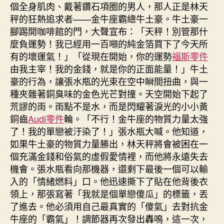
個全身肌肉、戴著鑽石項圈的男人，那人正是林天
秤的狂熱追求者——金牛座霸總牛土豪。牛土豪一
腳踢開咖啡館的門，大聲宣布：「天秤！別管那什
麼負運勢！我已經用一百噸的純金箔買下了今天所
有的壞運氣！」「從現在開始，你的運勢
福斯零件
由我主宰！我的金錢，就是你的正面能量！」牛土
豪的行為，讓張水瓶的光束在空中瞬間扭曲，與一
種夾雜著銅臭味的金色光芒對撞。天空開始下起了
荒謬的雨。雨點不是水，而是閃耀著淚光的小小黃
銅齒
Audi零件
輪。「不行！金牛座的物質力量太強
了！我的單戀被汙染了！」張水瓶大喊。他知道，
如果牛土豪的物質力量勝出，林天秤將會被困在一
個充滿金錢和俗氣的虛假愛情裡，而他將永遠失去
機會。張水瓶看向那機器，還剩下最後一個可以輸
入的「情緒燃料」口。他迅速撕下了貼在他背後衣
領上，那張寫著「我就是個單戀傻瓜」的標籤，丟
了進去。他必須用自己最真實的「傻氣」去對抗金
牛座的「霸氣」！調節器再次發出轟鳴，這一次，