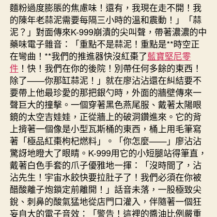
麵粉過度膨脹的焦慮味！還有，我現在走不開！我
的陳年老蒜泥需要每隔三小時的溫和震動！」「蒜
泥？」對面傳來K-999崩潰的尖叫聲，帶著濃濃的中
藥味電子雜音：「重點不是蒜泥！重點是**時空正
在彎曲！**我們的推進器快沒紅棗了
藍寶堅尼零
件
！快！我們在你的後院！別帶任何多餘的東西！
除了——你那缸蒜泥！」就在廖沾沾還在糾結要不
要帶上他最珍愛的那把銀勺時，外面的牆壁傳來一
聲巨大的撞擊。一個穿著黑色燕尾服、戴著太陽眼
鏡的太空吉娃娃，正從牆上的破洞鑽進來。它的背
上揹著一個像是小型瓦斯桶的東西，桶上用毛筆寫
著「極品紅棗枸杞燃料」。「你怎麼——」廖沾沾
驚訝地瞪大了眼睛。K-999用它的小短腿站得筆直，
戴著白色手套的爪子優雅地一揮：「沒時間了，沾
沾先生！宇宙水餃快要拉肚子了！我們必須在你被
醋酸離子炮鎖定前離開！」話音未落，一股極致尖
銳、刺鼻的酸氣猛地從店門口灌入，伴隨著一個狂
妄自大的電子音效：「警告！這裡的醬油比例嚴重