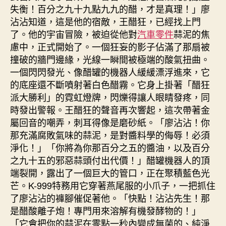
失衡！百分之九十九點九九的醋，才是真理！」廖
沾沾知道，這是他的宿敵，王醋狂，已經找上門
了。他的宇宙冒險，被迫從他對
汽車零件
蒜泥的焦
慮中，正式開始了。一個狂妄的影子佔滿了那扇被
撞破的牆門邊緣，光線一瞬間被極端的酸氣扭曲。
一個閃閃發光、像醋罐的機器人緩緩漂浮進來，它
的底座還不斷噴射著白色醋霧。它身上掛著「醋狂
派大勝利」的霓虹燈牌，閃爍得讓人眼睛發疼，同
時發出警報。王醋狂的聲音再次響起，這次帶著金
屬回音的嘲弄，刺耳得像是磨砂紙。「廖沾沾！你
那充滿腐敗氣味的蒜泥，是對醬料學的侮辱！必須
淨化！」「你將為你那百分之五的醬油，以及百分
之九十五的邪惡蒜頭付出代價！」醋罐機器人的頂
端裂開，露出了一個巨大的管口，正在聚積藍色光
芒。K-999特務用它穿著燕尾服的小爪子，一把抓住
了廖沾沾的褲腳催促著他。「快點！沾沾先生！那
是醋酸離子炮！專門用來溶解有機發酵物的！」
「它會把你的蒜泥在零點一秒內變成無菌的、純淨