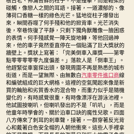
碰觸，像戀人之間的耳語。接著，一道濃郁的、像
薄荷口香糖一樣的綠色光芒。猛地從柱子爆發出
來，瞬間吞噬了何手殘和他的掀背車。光芒消失
後，窄巷恢復了平靜，只剩下獨角獸雕像一臉困惑
的表情。何手殘感覺一陣天旋地轉，等他回過神
來，他的車子竟然垂直停在一個貼滿了巨大獎狀的
牆壁上。獎狀上寫著：「完美倒車入庫獎——第零
點零零零零零九度偏差。」落款人是「倒車王」。
他趕緊從車窗探出頭，發現周圍不再是熟悉的城市
街道，而是一望無際、由無數白
汽車零件進口商
線
和編號組成的巨大網格。這裡的空氣聞起來像是新
買的輪胎和劣質香水的混合物，而重力似乎是隨機
變化的，有時感覺很重，有時像漂浮在游泳池裡。
他試圖按喇叭，但喇叭發出的不是「叭叭」，而是
他童年時學會的、關於泊車口訣的魔性兒歌。四面
八方傳來了刺耳的剎車聲，接著，一群穿著反光背
心和戴著白色安全帽的人朝他衝來。這些人手裡拿