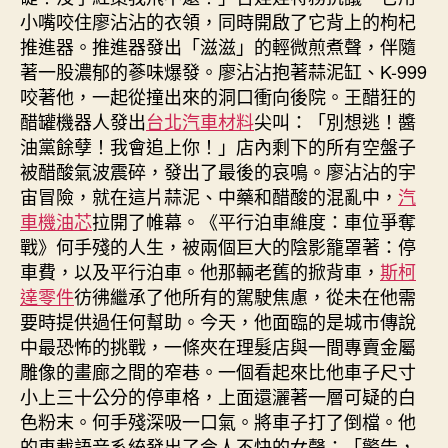
小嘴咬住廖沾沾的衣領，同時開啟了它背上的枸杞
推進器。推進器發出「滋滋」的輕微煎煮聲，伴隨
著一股濃郁的蔘味爆發。廖沾沾抱著蒜泥缸、K-999
咬著他，一起從撞出來的洞口衝向後院。王醋狂的
醋罐機器人發出
台北汽車材料
尖叫：「別想逃！醬
油黨餘孽！我會追上你！」店內剩下的所有空盤子
被醋酸氣波震碎，發出了最後的哀鳴。廖沾沾的宇
宙冒險，就在這片蒜泥、中藥和醋酸的混亂中，
汽
車機油芯
拉開了帷幕。《平行泊車維度：車位爭奪
戰》何手殘的人生，被兩個巨大的陰影籠罩著：停
車費，以及平行泊車。他那輛老舊的掀背車，
斯柯
達零件
彷彿繼承了他所有的駕駛焦慮，從未在他需
要時提供過任何幫助。今天，他面臨的是城市傳說
中最恐怖的挑戰，一條夾在理髮店與一間專賣金屬
雕像的畫廊之間的窄巷。一個看起來比他車子尺寸
小上三十公分的停車格，上面還灑著一層可疑的白
色粉末。何手殘深吸一口氣。將車子打了倒檔。他
的車載語音系統發出了令人不快的女聲：「警告，