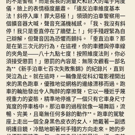
的不是警棍，而是長長的測量尺和巨大的電子角度
儀，臉上的表情極度嚴肅。「違反泊車維度基本
法！斜停入庫！罪大惡極！」領頭的泊車警察用一
個擴音器大喊，聲音充滿機械感。「我、我沒有斜
停！我只是垂直停在了牆壁上！」何手殘趕緊為自
己辯解，但聲音因為恐懼而顫抖。「垂直泊車？那
是在第三次元的行為，在這裡，你的車體與停車線
的夾角是——八十九點七度！按照維度法則，你必
須接受懲罰！」懲罰的內容是：無限次觀看一部名
為**《新手泊車七百次失敗集錦》的紀錄片，直到
哭泣為止。就在這時，一輛像是從科幻電影裡開出
來的黑色跑車，優雅地從網格的邊緣漂移而過。跑
車的輪胎發出令人陶醉的摩擦聲，它以一種近乎蔑
視重力的姿態，精準地停進了一個只有它車身尺寸
寬度的停車格中。那泊車的過程就像一場舞蹈，流
暢、完美，且毫無任何多餘的動作**。跑車的駕駛
座上走出一個全身黑色皮衣的女人，她戴著一副透
明護目鏡，冷酷地朝著何手殘的方向走來。她的步