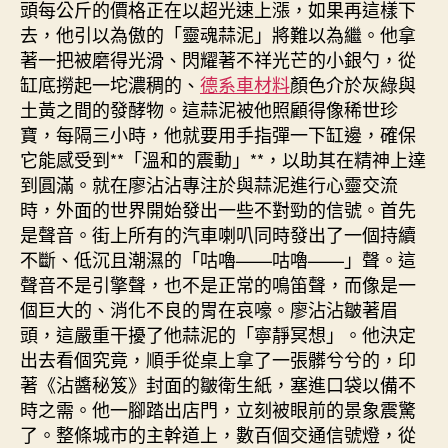
頭每公斤的價格正在以超光速上漲，如果再這樣下
去，他引以為傲的「靈魂蒜泥」將難以為繼。他拿
著一把被磨得光滑、閃耀著不祥光芒的小銀勺，從
缸底撈起一坨濃稠的、
德系車材料
顏色介於灰綠與
土黃之間的發酵物。這蒜泥被他照顧得像稀世珍
寶，每隔三小時，他就要用手指彈一下缸邊，確保
它能感受到**「溫和的震動」**，以助其在精神上達
到圓滿。就在廖沾沾專注於與蒜泥進行心靈交流
時，外面的世界開始發出一些不對勁的信號。首先
是聲音。街上所有的汽車喇叭同時發出了一個持續
不斷、低沉且潮濕的「咕嚕——咕嚕——」聲。這
聲音不是引擎聲，也不是正常的鳴笛聲，而像是一
個巨大的、消化不良的胃在哀嚎。廖沾沾皺著眉
頭，這嚴重干擾了他蒜泥的「寧靜冥想」。他決定
出去看個究竟，順手從桌上拿了一張髒兮兮的，印
著《沾醬秘笈》封面的皺衛生紙，塞進口袋以備不
時之需。他一腳踏出店門，立刻被眼前的景象震驚
了。整條城市的主幹道上，數百個交通信號燈，從