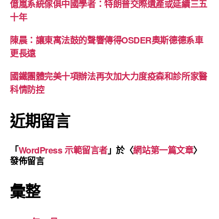
億嵐系統傢俱中國學者：特朗普交際遺產或延續三五
十年
陳晨：讓東寓法鼓的聲響傳得OSDER奧斯德德系車
更長遠
國鐵團體完美十項辦法再次加大力度疫森和診所家醫
科情防控
近期留言
「
WordPress 示範留言者
」於〈
網站第一篇文章
〉
發佈留言
彙整