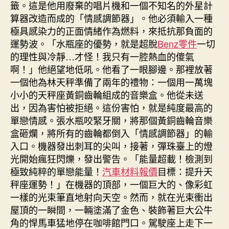
籤。這是他用廢棄的唱片機和一個不知名的外星計
算器改造而成的「情感調節器」。他必須輸入一種
極具感染力的正面情緒作為燃料，來抵抗那負面的
運勢波。「水瓶座的優勢，就是超脫
Benz零件
一切
的理性與冷靜…才怪！我只有一腔熱血的傻氣
啊！」他絕望地低吼。他看了一眼腳邊。那裡放著
一個他為林天秤準備了兩年的禮物：一個用一萬塊
小小的天秤座黃銅齒輪組成的音樂盒。他從未送
出，因為害怕被拒絕。這份害怕，就是純度最高的
單戀情感。張水瓶咬緊牙關，將那個黃銅齒輪音樂
盒砸爛，將所有的齒輪都倒入「情感調節器」的輸
入口。機器發出刺耳的尖叫，接著，彈珠臺上的燈
光開始瘋狂閃爍，發出警告。「能量超載！檢測到
極致純粹的單戀能量！
汽車材料報價
目標：提升天
秤座運勢！」在機器的頂部，一個巨大的、像彩虹
一樣的光束筆直地射向天空。然而，就在光束衝出
屋頂的一瞬間，一輛塗滿了金色、裝飾著巨大公牛
角的悍馬車猛地停在咖啡館門口。駕駛座上走下一