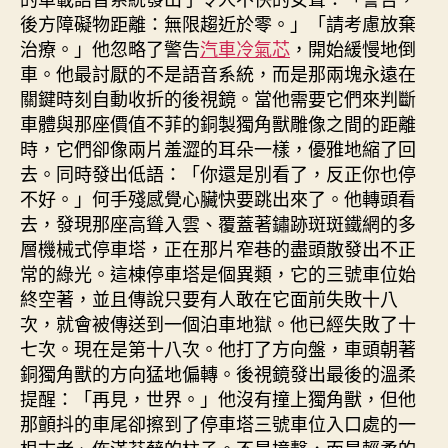
後方障礙物距離：無限趨近於零。」「請考慮放棄
治療。」他忽略了警告
汽車冷氣芯
，開始緩慢地倒
車。他最討厭的不是語音系統，而是那兩塊永遠在
關鍵時刻自動收折的後視鏡。當他需要它們來判斷
車體與那座價值不菲的銅製獨角獸雕像之間的距離
時，它們卻像兩片羞澀的耳朵一樣，優雅地縮了回
去。同時發出低語：「你還是別看了，反正你也停
不好。」何手殘感覺心臟快要跳出來了。他轉頭看
去，發現那座高聳入雲、覆蓋著鏽跡斑斑鐵網的多
層機械式停車塔，正在那片窄巷的盡頭散發出不正
常的綠光。這棟停車塔是個異類，它的三號車位始
終空著，並且傳說只要有人敢在它面前失敗十八
次，就會被傳送到一個泊車地獄。他已經失敗了十
七次。現在是第十八次。他打了方向盤，車頭朝著
銅獨角獸的方向猛地偏轉。後視鏡發出最後的溫柔
提醒：「再見，世界。」他沒有撞上獨角獸，但他
那顫抖的車尾卻擦到了停車塔三號車位入口處的一
根古老、佈滿苔蘚的柱子。不是撞擊，而是輕柔的