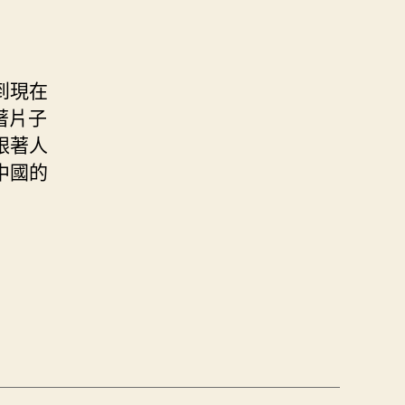
到現在
著片子
跟著人
中國的