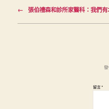
←
張伯禮森和診所家醫科：我們有
發
留言
*