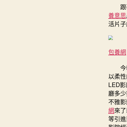
跟
養意思
活片子
包養網
今
以柔性
LED
廳多少
不雅影
網
來了
等引進