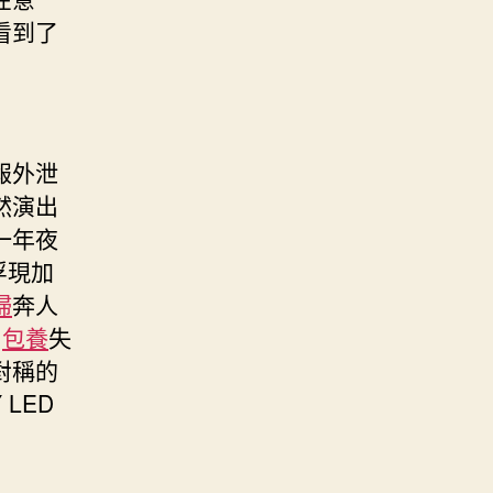
看到了
報外泄
然演出
一年夜
浮現加
婦
奔人
！
包養
失
對稱的
LED