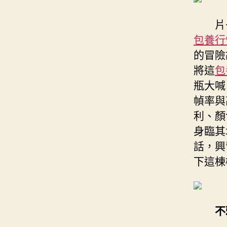
片
包養行
的冒險
將這
包
瓶大喊
幀率與
利、顏
身臨其
話，興
下這棟
不