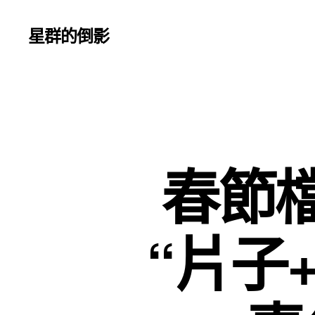
星群的倒影
春節
“片子