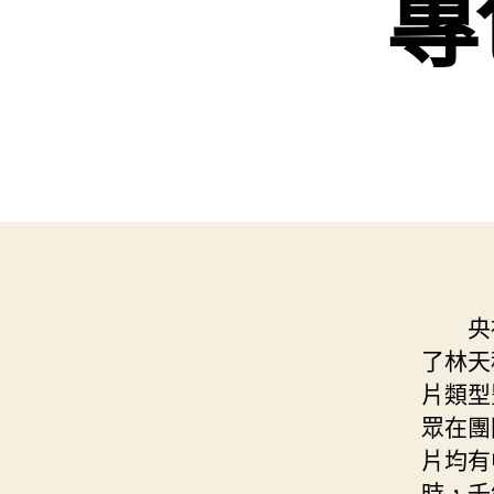
專
央
了林天
片類型
眾在團
片均有
時，千