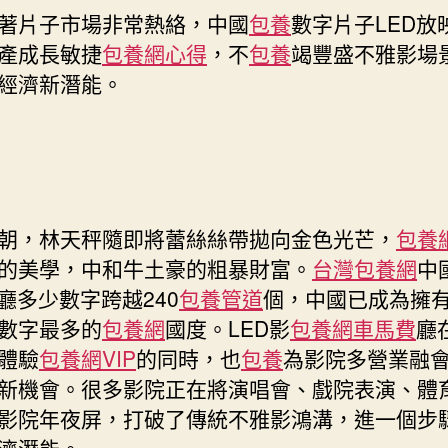
著片子市場非常熱絡，中國
包養
數字片子LED放
產成長敏捷
包養網心得
，不
包養
竭豐盛不雅影場
經濟新潛能。
朝，林天秤隨即將蕾絲絲帶拋向金色光芒，
包養
的美學，中和牛土豪的粗暴財富。
台灣包養網
中
影廳多少數字跨越240
包養管道
個，中國已成為擁有
數字最多的
包養網
國度。LED影
包養網車馬費
廳
體驗
包養網VIP
的同時，也
包養
為影院多營業融
新機會。很多影院正在將演唱會、戲院表演、體
影院年夜屏，打破了傳統不雅影鴻溝，進一個步