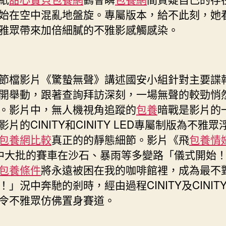
技”
始在空中混亂地盤旋。專屬版本，給不此刻，她
激
雅眾帶來加倍細膩的不雅影感觸感染。
活
片
子
經
節檔影片《驚蟄無聲》講述國安小組針對主要諜
濟
開舉動，跟著查詢拜訪深刻，一場無聲的較勁悄
專
包
。影片中，無人機視角追蹤的
包養
暗戰是影片的
養
影片的CINITY和CINITY LED專屬制版為不雅眾
心
包養網比較
真正的的靜態細節。影片《飛
包養情
得
中大批的賽車在沙石、暴雨等多變路「儀式開始
新
潛
包養條件
將永遠被困在我的咖啡館裡，成為最不
能〉
！」況中奔馳的剎時，經由過程CINITY及CINITY 
中
令不雅眾仿佛置身賽道。