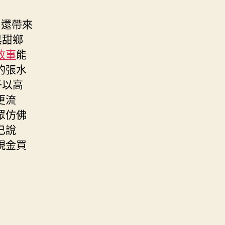
片還帶來
黑甜鄉
故事
能
的張水
子以高
更流
眾仿佛
己說
現金買