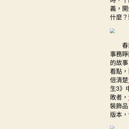
義，開
什麼？
春
事務睜
的故事
看點，
倍清楚
生3》
敗者，
裝飾品
版本，