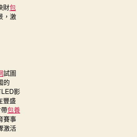
映財
包
景，激
網
試圖
國的
LED影
在豐盛
會帶
包養
育賽事
驟激活