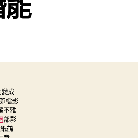
潛能
全變成
春節檔影
讓不雅
網
部影
千紙鶴
在意