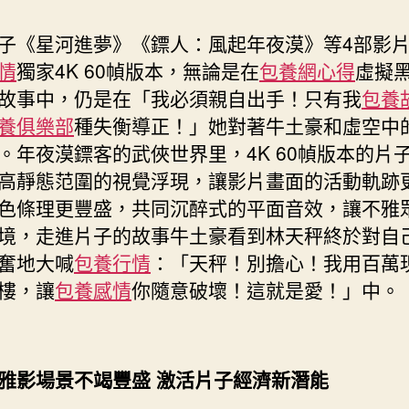
子《星河進夢》《鏢人：風起年夜漠》等4部影
情
獨家4K 60幀版本，無論是在
包養網心得
虛擬
故事中，仍是在「我必須親自出手！只有我
包養
養俱樂部
種失衡導正！」她對著牛土豪和虛空中
。年夜漠鏢客的武俠世界里，4K 60幀版本的片
高靜態范圍的視覺浮現，讓影片畫面的活動軌跡
色條理更豐盛，共同沉醉式的平面音效，讓不雅
境，走進片子的故事牛土豪看到林天秤終於對自
奮地大喊
包養行情
：「天秤！別擔心！我用百萬
樓，讓
包養感情
你隨意破壞！這就是愛！」中。
雅影場景不竭豐盛 激活片子經濟新潛能