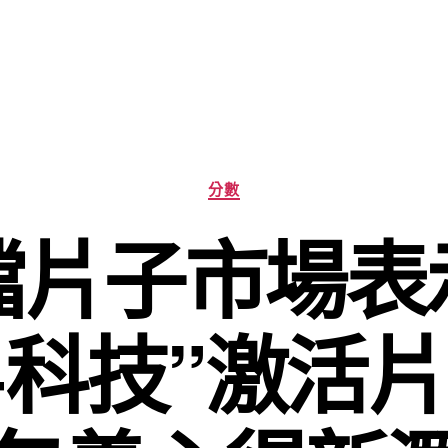
分
分數
類
檔片子市場表
+科技”激活