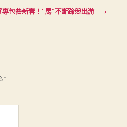
賀專包養新春！“馬”不斷蹄競出游
→
為
*