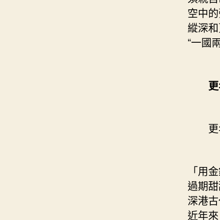
空中的
縱深和
“一國
更
更年
「用金
過期甜
深港古
近年來