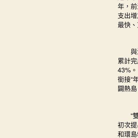
年，前
支出增
最快、
與澳門
累計完
43%
銜接“
闢熱島
“雙區
初次提
和環島