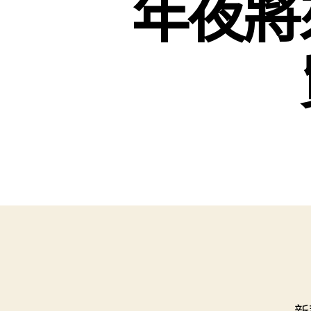
年夜將
新華社