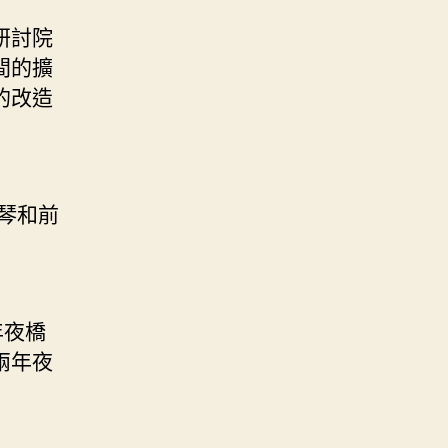
研討院
間的擴
的改造
琴和前
年夜橋
兩年夜