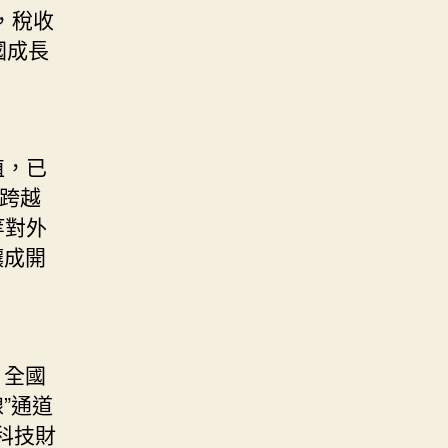
，稅收
國成長
植，已
率跨越
等對外
釀成開
，全國
”通道
科技財