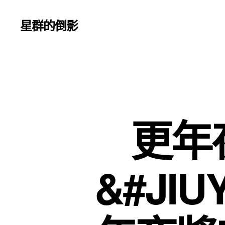
星群的倒影
更年
&#JI