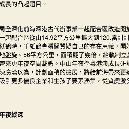
成長的凸起題目。
全深化前海深港古代辦事業一起配合區改造開
一起配合區從由14.92平方公里擴大到120.當甜
紙鶴時，千紙鶴會瞬間質疑自己的存在意義，開
地盤旋。56平方公里，面積翻了幾倍，給軌制立
帶來更年夜空間載體。中山年夜學粵港澳成長研
陳廣漢以為，計劃面積的擴展，將給前海帶來更
吸引更多優良企業和生孩子要素湊集，從質變激
年夜縱深