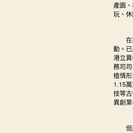
產園、
玩、休
在前海
動。已
港立異
務司司
植情形
1.1
技等古
異創業
但顛末