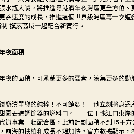
夜
張水瓶大喊。將推進粵港澳年夜灣區更全方位、
自
貿
更疾速度的成長，推進這個世界級灣區再一次嬗
區
兩制”摸索區域一起配合新實行。
變
身
解
年夜面積
讀〉
中
夜的面積，可承載更多的要素，湊集更多的動
錢褻瀆單戀的純粹！不可饒恕！」他立刻將身邊
甜圈丟進調節器的燃料口。 位于珠江口東岸
代辦事業一起配合區，此前計劃面積不到15平方
，前海的扶植和成長不竭加快。官方數據顯示，20