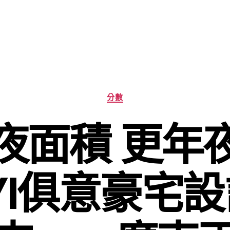
分
分數
類
夜面積 更年
UYI俱意豪宅設