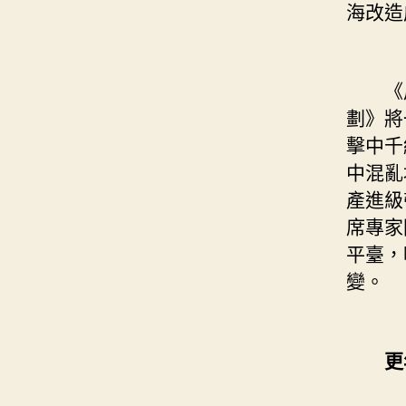
海改造
《周
劃》將
擊中千
中混亂
產進級
席專家
平臺，
變。
更