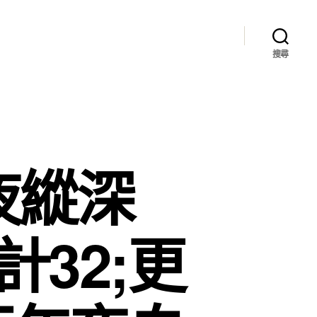
搜尋
夜縱深
計32;更