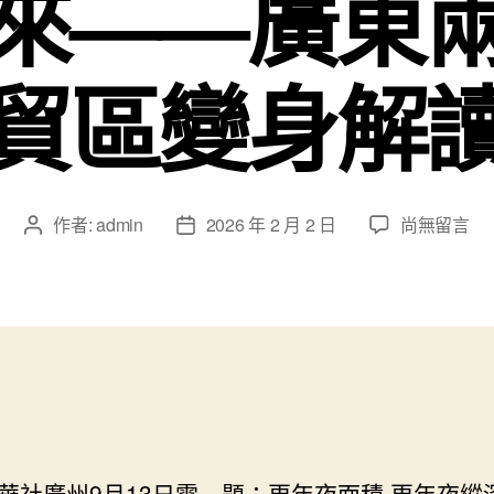
來——廣東
貿區變身解
在
作者:
admin
2026 年 2 月 2 日
尚無留言
文
文
〈更
章
章
年
作
發
夜
者
佈
面
日
積
期
更
年
夜
縱
深
廣州9月13日電 題：更年夜面積 更年夜縱深