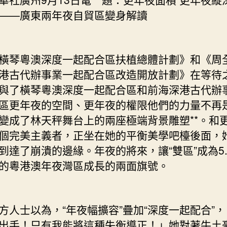
&#JIUYI
——廣東兩年夜自貿區變身解讀
俱
意
豪
琴粵澳深度一起配合區扶植總體計劃》和《周
宅
設
港古代辦事業一起配合區改造開放計劃》在等待
計
與了橫琴粵澳深度一起配合區和前海深港古代辦
32;
區更年夜的空間、更年夜的權限他們的力量不再
更
變成了林天秤舞台上的兩座極端背景雕塑**。和
年
夜
個完美主義者，正坐在她的平衡美學吧檯後面，
將
到達了崩潰的邊緣。年夜的將來，讓“雙區”成為5.
來
的粵港澳年夜灣區成長的兩面旗號。
——
廣
東
兩
士以為，“年夜幅擴容”疊加“深度一起配合”，
年
出手！只有我能將這種失衡導正！」她對著牛土