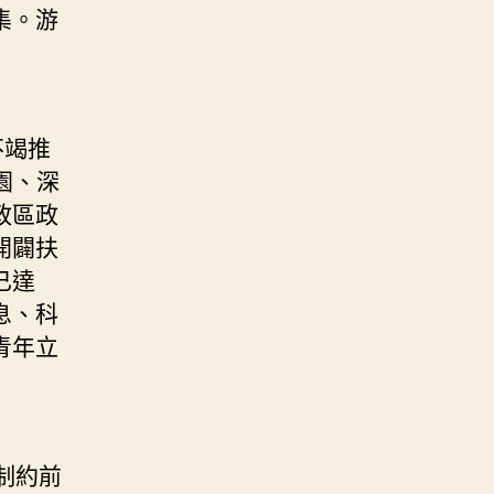
集。游
不竭推
園、深
政區政
開闢扶
已達
息、科
青年立
制約前