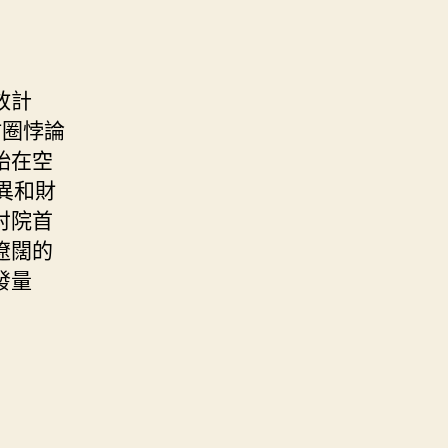
放計
甜圈悖論
始在空
異和財
討院首
遼闊的
發量