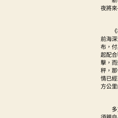
夜將來
《橫
前海深
布，付
起配合
擊，而
秤，那
情已經
方公里
多方人
須親自