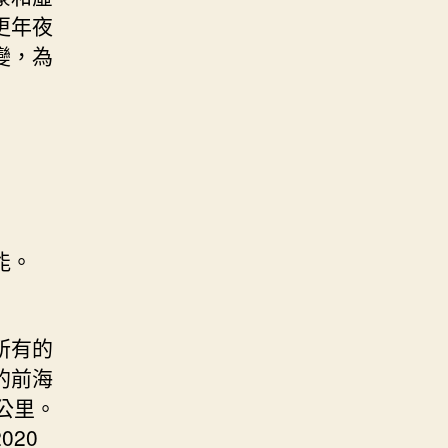
更年夜
變，為
能。
所有的
的前海
公里。
20