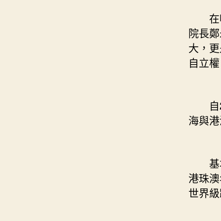
在噴
院長鄭
大，更
自立權
自20
海與港
基本舉
港珠澳
世界級