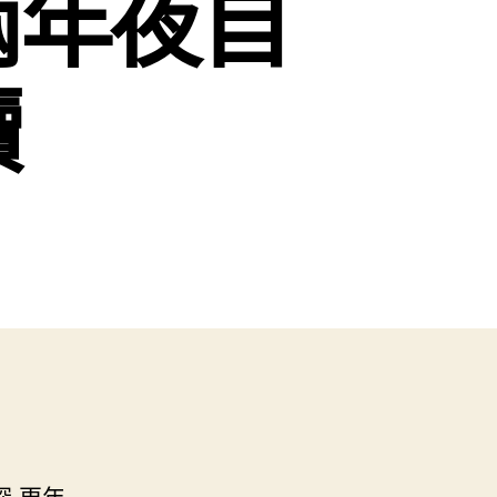
兩年夜自
讀
 更年