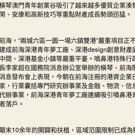
橫琴澳門青年創業谷吸引了越來越多優質企業湊
閑、安康和高新技巧等重點財產成長勢頭迅猛。
，“兩城六區一園一場六鎮雙港”嚴重項目正
建成前海深港青年夢工廠、深港design創意財產
中間、深港基金小鎮等嚴重平臺。噴鼻港特殊行
長李家超在國務院消息辦公室舉辦的橫琴、前海
消息發布會上表現，今朝在前海注冊的港資企業
5萬家，行業囊括專門研究辦事業及金融、物流、信
代辦事業，前海深港青年夢工廠連續吸引噴鼻港
者落戶。
10余年的開闢和扶植，區域范圍限制已成為