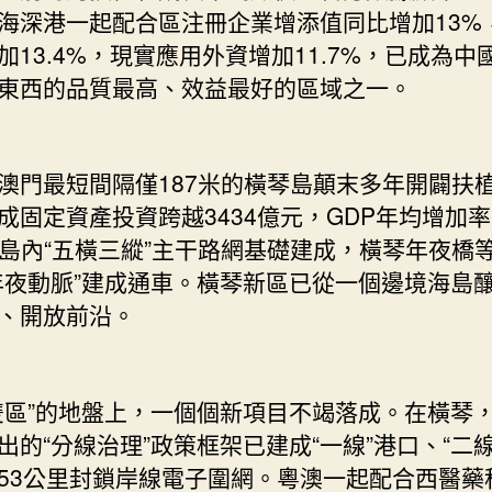
海深港一起配合區注冊企業增添值同比增加13%
加13.4%，現實應用外資增加11.7%，已成為中
東西的品質最高、效益最好的區域之一。
最短間隔僅187米的橫琴島顛末多年開闢扶
成固定資產投資跨越3434億元，GDP年均增加
。島內“五橫三縱”主干路網基礎建成，橫琴年夜橋
年夜動脈”建成通車。橫琴新區已從一個邊境海島
、開放前沿。
”的地盤上，一個個新項目不竭落成。在橫琴
出的“分線治理”政策框架已建成“一線”港口、“二線
53公里封鎖岸線電子圍網。粵澳一起配合西醫藥