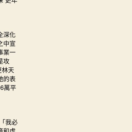
全深化
之中宣
事業一
是攻
更林天
她的表
6萬平
「我必
豪和虛