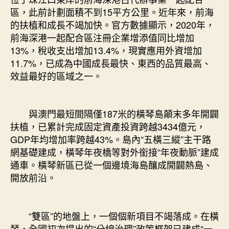
區，此前計劃面積不到15平方公里。近年來，前海
的扶植和成長不竭加快。官方數據顯示，2020年，
前海深港一起配合區注冊企業增添值同比增加
13%，稅收支出增加13.4%，現實應用外資增加
11.7%，已成為中國成長最快、東西的品質最高、
效益最好的區域之一。
與澳門最短間隔僅187米的橫琴島顛末多年開闢
扶植，已累計完成固定資產投資跨越3434億元，
GDP年均增加率跨越43%。島內“五橫三縱”主干路
網基礎建成，橫琴年夜橋等對外銜接“年夜動脈”建成
通車。橫琴新區已從一個邊境海島釀成開闢熱島、
開放前沿。
“雙區”的地盤上，一個個新項目不竭落成。在橫
琴，全國初次提出的“分線治理”政策框架已建成“一