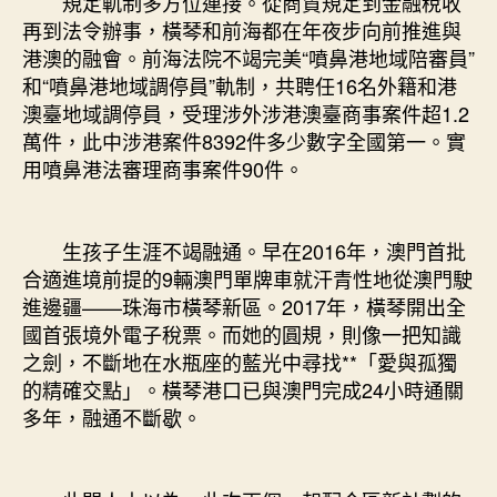
規定軌制多方位連接。從商貿規定到金融稅收
再到法令辦事，橫琴和前海都在年夜步向前推進與
港澳的融會。前海法院不竭完美“噴鼻港地域陪審員”
和“噴鼻港地域調停員”軌制，共聘任16名外籍和港
澳臺地域調停員，受理涉外涉港澳臺商事案件超1.2
萬件，此中涉港案件8392件多少數字全國第一。實
用噴鼻港法審理商事案件90件。
生孩子生涯不竭融通。早在2016年，澳門首批
合適進境前提的9輛澳門單牌車就汗青性地從澳門駛
進邊疆——珠海市橫琴新區。2017年，橫琴開出全
國首張境外電子稅票。而她的圓規，則像一把知識
之劍，不斷地在水瓶座的藍光中尋找**「愛與孤獨
的精確交點」。橫琴港口已與澳門完成24小時通關
多年，融通不斷歇。