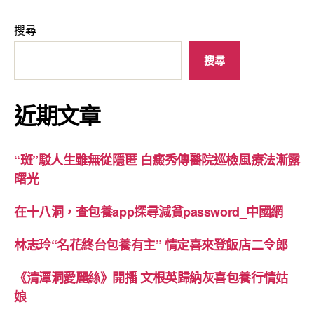
搜尋
搜尋
近期文章
“斑”駁人生雖無從隱匿 白癜秀傳醫院巡檢風療法漸露
曙光
在十八洞，查包養app探尋減貧password_中國網
林志玲“名花終台包養有主” 情定喜來登飯店二令郎
《清潭洞愛麗絲》開播 文根英歸納灰喜包養行情姑
娘