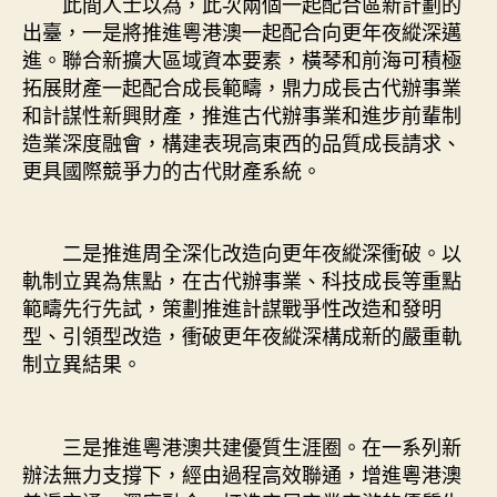
此間人士以為，此次兩個一起配合區新計劃的
出臺，一是將推進粵港澳一起配合向更年夜縱深邁
進。聯合新擴大區域資本要素，橫琴和前海可積極
拓展財產一起配合成長範疇，鼎力成長古代辦事業
和計謀性新興財產，推進古代辦事業和進步前輩制
造業深度融會，構建表現高東西的品質成長請求、
更具國際競爭力的古代財產系統。
二是推進周全深化改造向更年夜縱深衝破。以
軌制立異為焦點，在古代辦事業、科技成長等重點
範疇先行先試，策劃推進計謀戰爭性改造和發明
型、引領型改造，衝破更年夜縱深構成新的嚴重軌
制立異結果。
三是推進粵港澳共建優質生涯圈。在一系列新
辦法無力支撐下，經由過程高效聯通，增進粵港澳