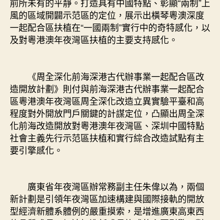
前所未有的平靜。打造具有中國特點、彰顯“兩制”上
風的區域開闢示范區的定位，展示出橫琴粵澳深度
一起配合區扶植在“一國兩制”實行中的奇特感化，以
及對粵港澳年夜灣區扶植的主要支持感化。
《周全深化前海深港古代辦事業一起配合區改
造開放計劃》則付與前海深港古代辦事業一起配合
區粵港澳年夜灣區周全深化改造立異實驗平臺和高
程度對外開放門戶關鍵的計謀定位，凸顯出周全深
化前海改造開放對粵港澳年夜灣區、深圳中國特點
社會主義先行示范區扶植和實行綜合改造試點有主
要引擎感化。
廣東省年夜灣區辦常務副主任朱偉以為，兩個
新計劃是引領年夜灣區加速構建與國際接軌的開放
型經濟新體系體例的嚴重摸索，是增進廣東高東西