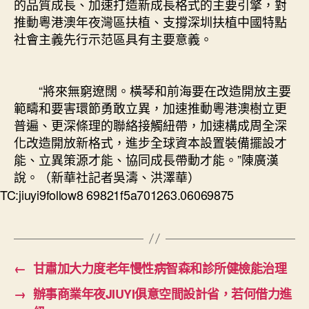
的品質成長、加速打造新成長格式的主要引擎，對
推動粵港澳年夜灣區扶植、支撐深圳扶植中國特點
社會主義先行示范區具有主要意義。
“將來無窮遼闊。橫琴和前海要在改造開放主要
範疇和要害環節勇敢立異，加速推動粵港澳樹立更
普遍、更深條理的聯絡接觸紐帶，加速構成周全深
化改造開放新格式，進步全球資本設置裝備擺設才
能、立異策源才能、協同成長帶動才能。”陳廣漢
說。（新華社記者吳濤、洪澤華）
TC:jiuyi9follow8 69821f5a701263.06069875
←
甘肅加大力度老年慢性病智森和診所健檢能治理
→
辦事商業年夜JIUYI俱意空間設計省，若何借力進