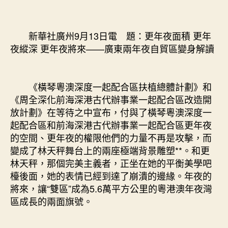
積
期
更
年
新華社廣州9月13日電 題：更年夜面積 更年
夜
夜縱深 更年夜將來——廣東兩年夜自貿區變身解讀
縱
深
&#JIUYI
《橫琴粵澳深度一起配合區扶植總體計劃》和
俱
《周全深化前海深港古代辦事業一起配合區改造開
意
豪
放計劃》在等待之中宣布，付與了橫琴粵澳深度一
宅
起配合區和前海深港古代辦事業一起配合區更年夜
設
的空間、更年夜的權限他們的力量不再是攻擊，而
計
變成了林天秤舞台上的兩座極端背景雕塑**。和更
32;
林天秤，那個完美主義者，正坐在她的平衡美學吧
更
檯後面，她的表情已經到達了崩潰的邊緣。年夜的
年
將來，讓“雙區”成為5.6萬平方公里的粵港澳年夜灣
夜
區成長的兩面旗號。
將
來
——