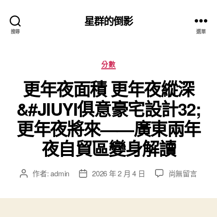
星群的倒影
搜尋
選單
分
分數
類
更年夜面積 更年夜縱深
&#JIUYI俱意豪宅設計32;
更年夜將來——廣東兩年
夜自貿區變身解讀
在
作者:
admin
2026 年 2 月 4 日
尚無留言
文
文
〈更
章
章
年
作
發
夜
者
佈
面
日