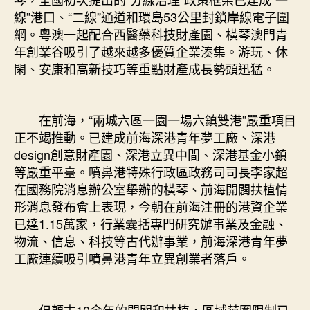
線”港口、“二線”通道和環島53公里封鎖岸線電子圍
網。粵澳一起配合西醫藥科技財產園、橫琴澳門青
年創業谷吸引了越來越多優質企業湊集。游玩、休
閑、安康和高新技巧等重點財產成長勢頭迅猛。
在前海，“兩城六區一園一場六鎮雙港”嚴重項目
正不竭推動。已建成前海深港青年夢工廠、深港
design創意財產園、深港立異中間、深港基金小鎮
等嚴重平臺。噴鼻港特殊行政區政務司司長李家超
在國務院消息辦公室舉辦的橫琴、前海開闢扶植情
形消息發布會上表現，今朝在前海注冊的港資企業
已達1.15萬家，行業囊括專門研究辦事業及金融、
物流、信息、科技等古代辦事業，前海深港青年夢
工廠連續吸引噴鼻港青年立異創業者落戶。
但顛末10余年的開闢和扶植，區域范圍限制已