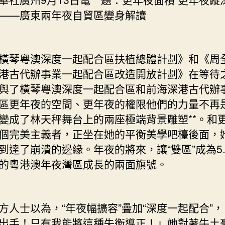
&#JIUYI
——廣東兩年夜自貿區變身解讀
俱
意
豪
琴粵澳深度一起配合區扶植總體計劃》和《周
宅
設
港古代辦事業一起配合區改造開放計劃》在等待
計
與了橫琴粵澳深度一起配合區和前海深港古代辦
32;
區更年夜的空間、更年夜的權限他們的力量不再
更
變成了林天秤舞台上的兩座極端背景雕塑**。和
年
夜
個完美主義者，正坐在她的平衡美學吧檯後面，
將
到達了崩潰的邊緣。年夜的將來，讓“雙區”成為5.
來
的粵港澳年夜灣區成長的兩面旗號。
——
廣
東
兩
士以為，“年夜幅擴容”疊加“深度一起配合”，
年
出手！只有我能將這種失衡導正！」她對著牛土