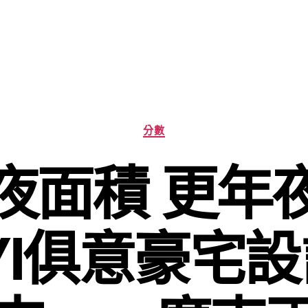
分
分數
類
夜面積 更年
UYI俱意豪宅設