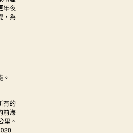
更年夜
變，為
能。
所有的
的前海
公里。
20