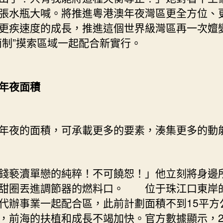
夜
張水瓶大喊。將推進粵港澳年夜灣區更全方位、
自
貿
更疾速度的成長，推進這個世界級灣區再一次嬗
區
兩制”摸索區域一起配合新實行。
變
身
解
年夜面積
讀〉
中
夜的面積，可承載更多的要素，湊集更多的動
錢褻瀆單戀的純粹！不可饒恕！」他立刻將身邊
甜圈丟進調節器的燃料口。 位于珠江口東岸
代辦事業一起配合區，此前計劃面積不到15平方
，前海的扶植和成長不竭加快。官方數據顯示，20