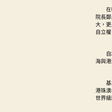
在噴
院長鄭
大，更
自立權
自20
海與港
基本舉
港珠澳
世界級