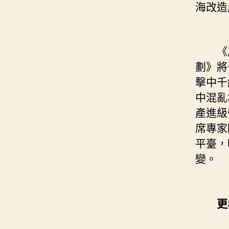
海改造
《周
劃》將
擊中千
中混亂
產進級
席專家
平臺，
變。
更