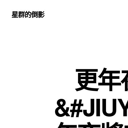
星群的倒影
更年
&#JI