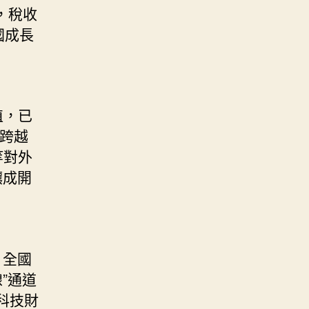
，稅收
國成長
植，已
率跨越
等對外
釀成開
，全國
”通道
科技財