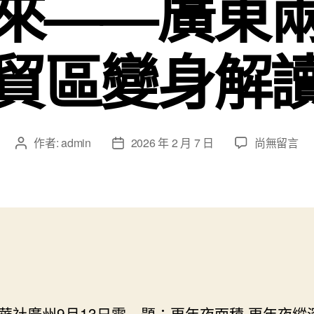
來——廣東
貿區變身解
在
作者:
admin
2026 年 2 月 7 日
尚無留言
文
文
〈更
章
章
年
作
發
夜
者
佈
面
日
積
期
更
年
夜
縱
深
廣州9月13日電 題：更年夜面積 更年夜縱深