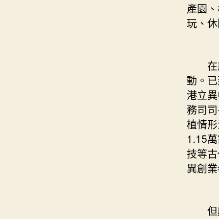
產園、
玩、休
在前海
動。已
港立異
務司司
植情形
1.1
技等古
異創業
但顛末