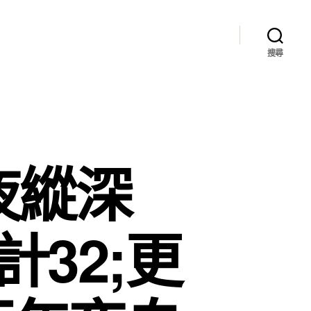
搜尋
夜縱深
計32;更