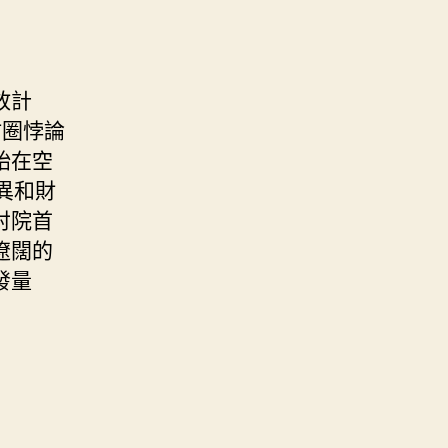
放計
甜圈悖論
始在空
異和財
討院首
遼闊的
發量