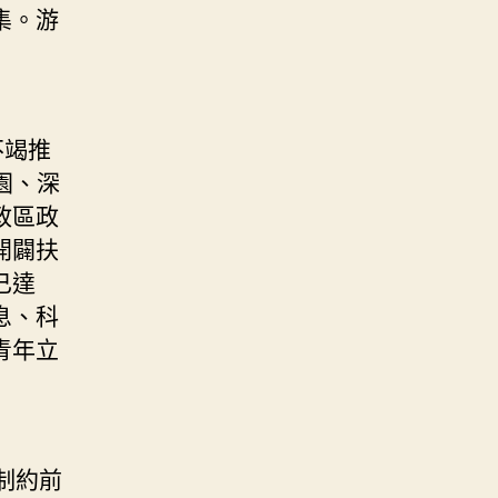
集。游
不竭推
園、深
政區政
開闢扶
已達
息、科
青年立
制約前