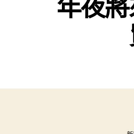
年夜將
新華社