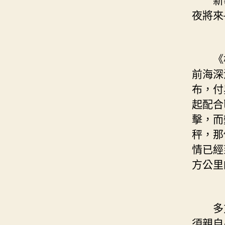
夜將來
《橫
前海深
布，付
起配合
擊，而
秤，那
情已經
方公里
多方人
須親自