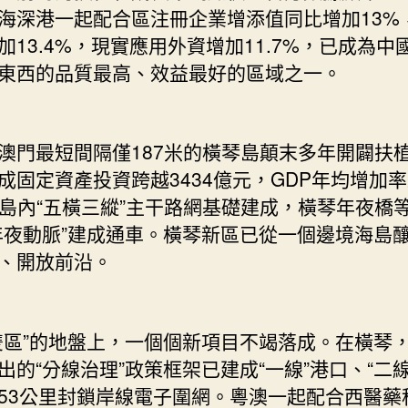
海深港一起配合區注冊企業增添值同比增加13%
加13.4%，現實應用外資增加11.7%，已成為中
東西的品質最高、效益最好的區域之一。
最短間隔僅187米的橫琴島顛末多年開闢扶
成固定資產投資跨越3434億元，GDP年均增加
。島內“五橫三縱”主干路網基礎建成，橫琴年夜橋
年夜動脈”建成通車。橫琴新區已從一個邊境海島
、開放前沿。
”的地盤上，一個個新項目不竭落成。在橫琴
出的“分線治理”政策框架已建成“一線”港口、“二線
53公里封鎖岸線電子圍網。粵澳一起配合西醫藥