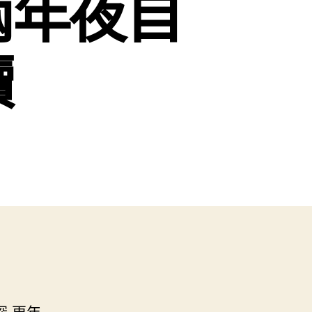
兩年夜自
讀
 更年