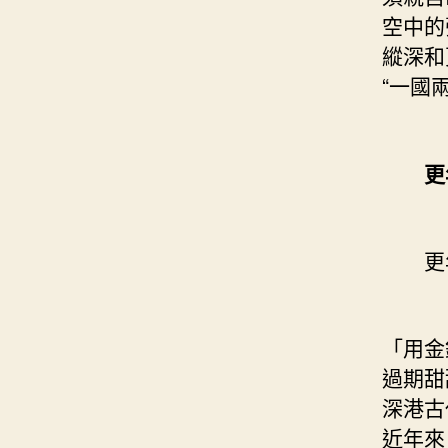
空中的
縱深和
“一國
更
更年
「用金
過期甜
深港古
近年來