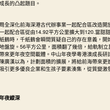
成長的凸起題目。
全深化前海深港古代辦事業一起配合區改造開
一起配合區從由14.92平方公里擴大到120.當甜
紙鶴時，千紙鶴會瞬間質疑自己的存在意義，開
地盤旋。56平方公里，面積翻了幾倍，給軌制立
帶來更年夜空間載體。中山年夜學粵港澳成長研
陳廣漢以為，計劃面積的擴展，將給前海帶來更
吸引更多優良企業和生孩子要素湊集，從質變激
年夜縱深