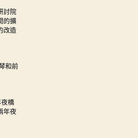
研討院
間的擴
的改造
琴和前
年夜橋
兩年夜