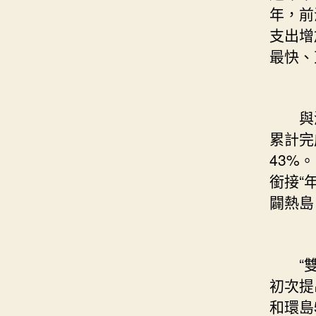
年，前
支出增
最快、
與澳門
累計完
43%
銜接“
闢熱島
“雙區
初次提
和環島