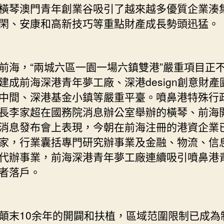
橫琴澳門青年創業谷吸引了越來越多優質企業湊
閑、安康和高新技巧等重點財產成長勢頭迅猛。
，“兩城六區一園一場六鎮雙港”嚴重項目正
建成前海深港青年夢工廠、深港design創意財產
中間、深港基金小鎮等嚴重平臺。噴鼻港特殊行
長李家超在國務院消息辦公室舉辦的橫琴、前海
消息發布會上表現，今朝在前海注冊的港資企業
5萬家，行業囊括專門研究辦事業及金融、物流、信
代辦事業，前海深港青年夢工廠連續吸引噴鼻港
者落戶。
10余年的開闢和扶植，區域范圍限制已成為