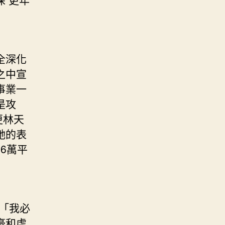
全深化
之中宣
事業一
是攻
更林天
她的表
6萬平
「我必
豪和虛