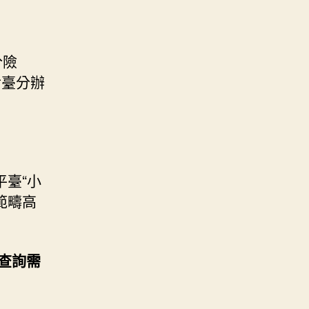
分險
后臺分辦
臺“小
範疇高
查詢需