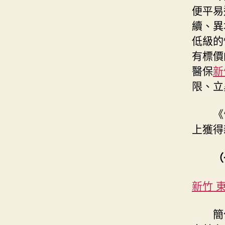
便平易
續、異
低級的
有標價
醫保
新
限、立
《
上獲得
（
新竹 
簡