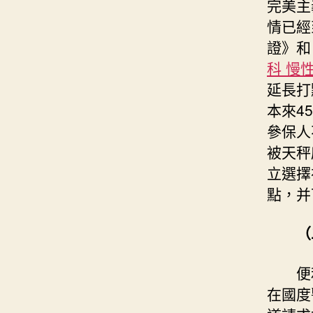
完美主
情已經
證》和
科 慢
延長打
本來4
參保人
被天秤
立選擇
點，并
（
便
在國度