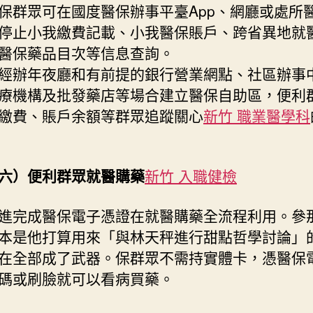
保群眾可在國度醫保辦事平臺App、網廳或處所
停止小我繳費記載、小我醫保賬戶、跨省異地就
醫保藥品目次等信息查詢。
經辦年夜廳和有前提的銀行營業網點、社區辦事
療機構及批發藥店等場合建立醫保自助區，便利
繳費、賬戶余額等群眾追蹤關心
新竹 職業醫學科
六）便利群眾就醫購藥
新竹 入職健檢
進完成醫保電子憑證在就醫購藥全流程利用。參
本是他打算用來「與林天秤進行甜點哲學討論」
在全部成了武器。保群眾不需持實體卡，憑醫保
碼或刷臉就可以看病買藥。