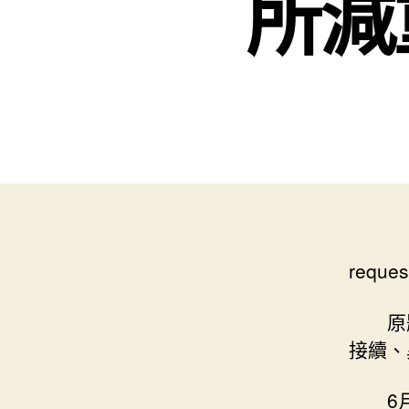
所減
reques
原
接續、
6