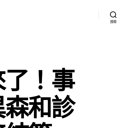
搜尋
來了！事
異森和診