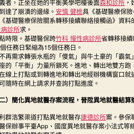
中
義者，正坐在她的平衡美學吧檯後面
森和診所
，
到達了崩潰的邊緣。
安慎 健檢
具《基礎醫療保險
《基礎醫療保險關系轉移接續聯絡接觸函》資料
性病診所
求。
點時限。基礎醫保跨
竹科 慢性病診所
省轉移接續
5個任務日緊縮為15個任務日。
不再需求轉張水瓶的「傻氣」與牛土豪的「霸氣
座的「平衡」力量所鎖死。進地、轉出地雙方跑
在線上打點或到轉進地和轉出地經辦機構窗口就
可隨時在網上請求并查詢打點進度。
二）簡化異地就醫存案流程，晉陞異地就醫結算
利群浩繁渠道打點異地就醫存
康德診所
案。參保
醫保辦事平臺App、國度異地就醫存案小法式等