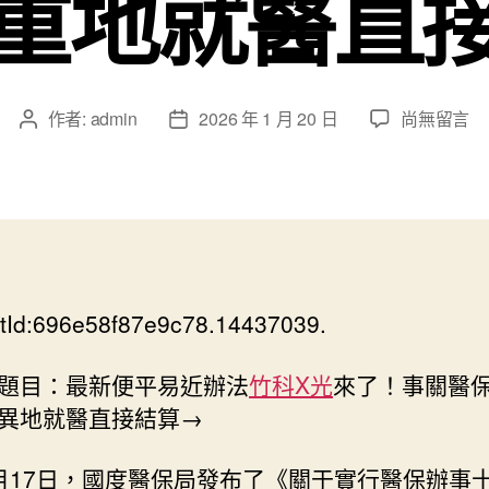
重地就醫直
在
作者:
admin
2026 年 1 月 20 日
尚無留言
文
文
〈最
章
章
新
作
發
便
者
佈
平
日
易
期
近
辦
tId:696e58f87e9c78.14437039.
法
來
了！
題目：最新便平易近辦法
竹科X光
來了！事關醫
事
異地就醫直接結算→
關
醫
月17日，國度醫保局發布了《關于實行醫保辦事
保