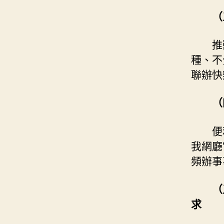
（
推
種、不
聯辦快
（
便
我網廳
頻辦事
（
求