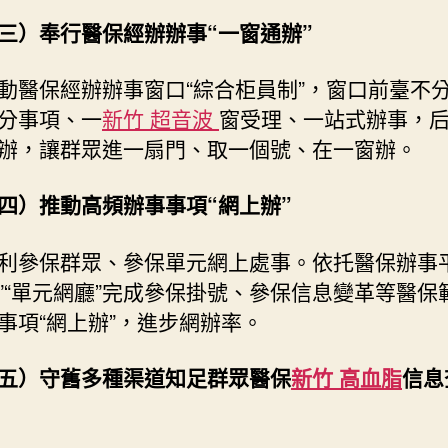
三）奉行醫保經辦辦事“一窗通辦”
動醫保經辦辦事窗口“綜合柜員制”，窗口前臺不
分事項、一
新竹 超音波
窗受理、一站式辦事，
辦，讓群眾進一扇門、取一個號、在一窗辦。
四）推動高頻辦事事項“網上辦”
利參保群眾、參保單元網上處事。依托醫保辦事平
”“單元網廳”完成參保掛號、參保信息變革等醫保
事項“網上辦”，進步網辦率。
五）守舊多種渠道知足群眾醫保
新竹 高血脂
信息