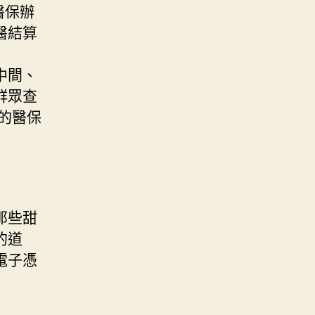
醫保辦
醫結算
中間、
群眾查
的醫保
那些甜
的道
電子憑