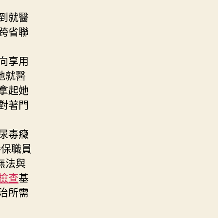
到就醫
跨省聯
向享用
地就醫
拿起她
對著門
尿毒癥
參保職員
無法與
檢查
基
治所需