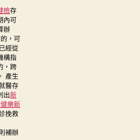
健檢
存
期內可
算辦
案的，可
已經從
機構指
的，跨
 產生
就醫存
刺出
新
猛健樂
新
診挽救
則補辦