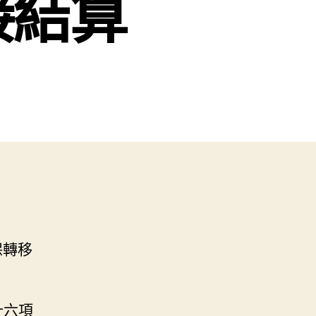
接結算
保轉移
十六項