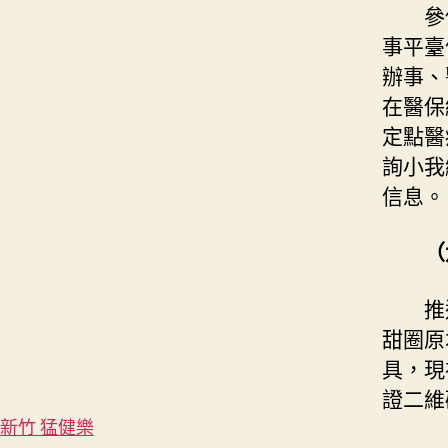
參
事平臺
辦事、
在醫保
定點醫
詢小我
信息。
（
推
甜圈原
具，現
證二維
新竹 猛健樂