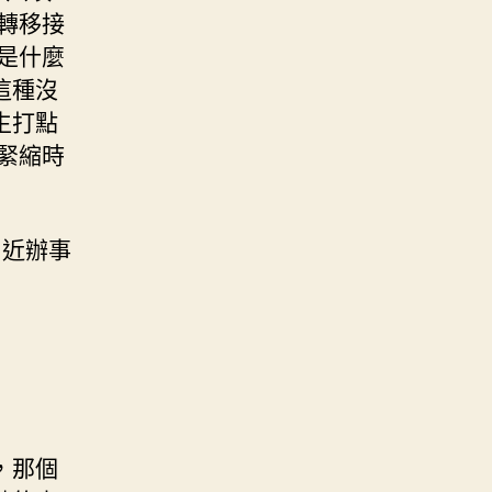
轉移接
是什麼
這種沒
生打點
緊縮時
易近辦事
，那個