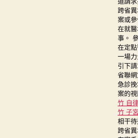
道請求
跨省異
案或參
在就醫
事。 
在定點
一場力
引下請
省聯網
急診挽
案的視
竹 自
竹 子
相干待
跨省異