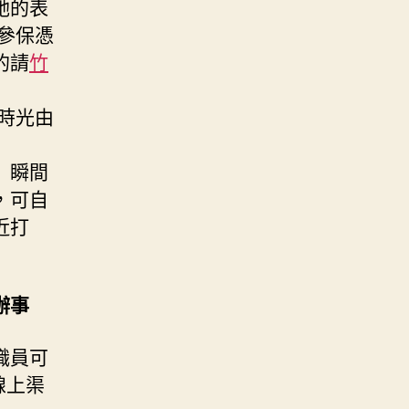
她的表
參保憑
的請
竹
時光由
」瞬間
，可自
近打
辦事
職員可
線上渠